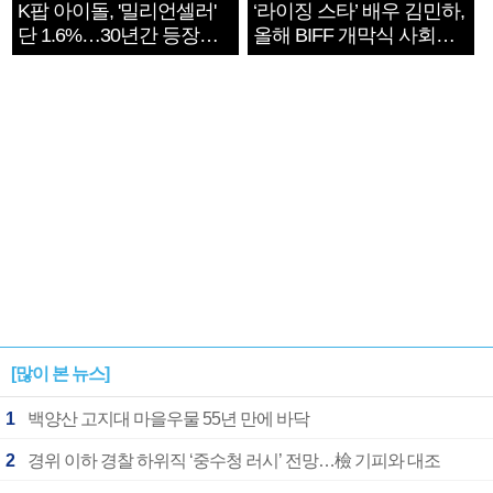
K팝 아이돌, '밀리언셀러'
‘라이징 스타’ 배우 김민하,
단 1.6%…30년간 등장
올해 BIFF 개막식 사회자
1182개팀 전수조사
확정
[많이 본 뉴스]
1
백양산 고지대 마을우물 55년 만에 바닥
2
경위 이하 경찰 하위직 ‘중수청 러시’ 전망…檢 기피와 대조