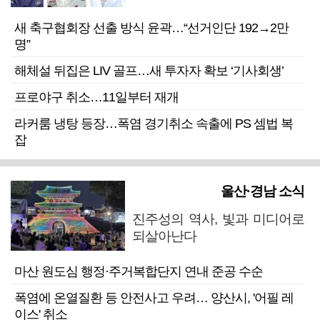
새 축구협회장 선출 방식 윤곽…“선거인단 192→2만
명”
해체설 뒤집은 LIV 골프…새 투자자 확보 ‘기사회생’
프로야구 취소…11일부터 재개
라커룸 냉탕 등장…폭염 경기취소 속출에 PS 셈법 복
잡
울산·경남 소식
진주성의 역사, 빛과 미디어로
되살아난다
마산 원도심 행정·주거복합단지 연내 준공 수순
폭염에 온열질환 등 안전사고 우려… 양산시, '어필 레
이스' 취소