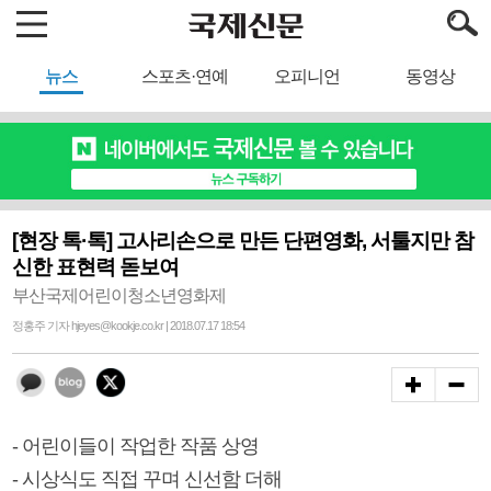
뉴스
스포츠·연예
오피니언
동영상
[현장 톡·톡] 고사리손으로 만든 단편영화, 서툴지만 참
신한 표현력 돋보여
부산국제어린이청소년영화제
정홍주 기자 hjeyes@kookje.co.kr | 2018.07.17 18:54
- 어린이들이 작업한 작품 상영
- 시상식도 직접 꾸며 신선함 더해