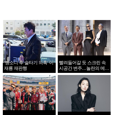
‘뺑소니 후 술타기 의혹’ 이
빨려들어갈 듯 스크린 속
재룡 재판행
시공간 변주…놀란의 메시
지는 ‘전쟁 속죄’