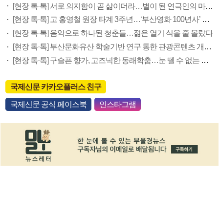
[현장 톡·톡] 서로 의지함이 곧 삶이더라…별이 된 연극인의 마지막 메시지
[현장 톡·톡] 고 홍영철 원장 타계 3주년…‘부산영화 100년사’ 재조명 필요
[현장 톡·톡] 음악으로 하나된 청춘들…젊은 열기 식을 줄 몰랐다
[현장 톡·톡] 부산문화유산 학술기반 연구 통한 관광콘텐츠 개발 포부
[현장 톡·톡] 구슬픈 향가, 고즈넉한 동래학춤…눈 뗄 수 없는 국악극 온다
국제신문 카카오플러스 친구
국제신문 공식 페이스북
인스타그램