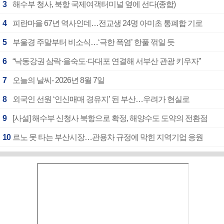
3
해수부 청사, 북항 국제여객터미널 옆에 선다(종합)
4
피란마을 67년 역사인데…전교생 24명 아미초 통폐합 기로
5
부울경 주말부터 비소식…‘극한 폭염’ 한풀 꺾일 듯
6
“낙동강권 삼락·을숙도·다대포 연결해 서부산 관광 키우자”
7
오늘의 날씨- 2026년 8월 7일
8
외국인 선원 ‘인신매매 경유지’ 된 부산…우려가 현실로
9
[사설] 해수부 신청사 북항으로 확정, 해양수도 도약의 전환점
10
르노 못 타는 부산시장…관용차 규정에 막힌 지역기업 응원