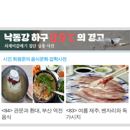
시인 최원준의 음식문화 잡학사전
<84> 관문과 환대, 부산 역전
<83> 여름 제주, 벤자리와 독
음식
가시치