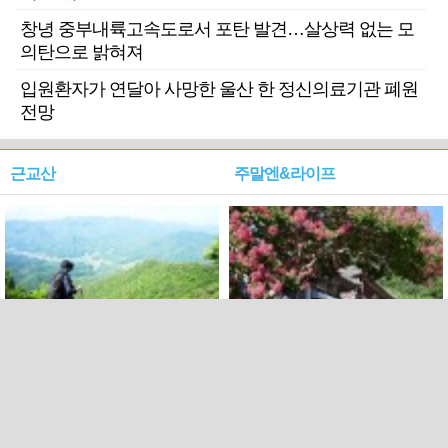
창녕 중부내륙고속도로서 포탄 발견…살상력 없는 모
의탄으로 밝혀져
입원환자가 연달아 사망한 울산 한 정신의료기관 폐원
전망
근교산
주말엔&라이프
근교산&그너머…상주·문경
폭염보다 더 뜨거워라…100
청화산~시루봉
일을 붉게 불태울 ‘선비정신’
피었네