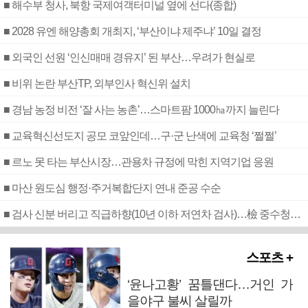
■ 해수부 청사, 북항 국제여객터미널 옆에 선다(종합)
■ 2028 유엔 해양총회 개최지, ‘부산이냐 제주냐’ 10일 결정
■ 외국인 선원 ‘인신매매 경유지’ 된 부산…우려가 현실로
■ 비위 논란 부산TP, 외부인사 혁신위 설치
■ 경남 농정 비전 ‘잘 사는 농촌’…스마트팜 1000㏊까지 늘린다
■ 교육혁신선도지 공모 코앞인데…구·군 난색에 교육청 ‘쩔쩔’
■ 르노 못 타는 부산시장…관용차 규정에 막힌 지역기업 응원
■ 마산 원도심 행정·주거복합단지 연내 준공 수순
■ 검사 신분 버리고 직급하향(10년 이하 저연차 검사)…檢 중수청행 기피
스포츠 +
‘윤나고황’ 꿈틀댄다…거인 가
을야구 불씨 살릴까