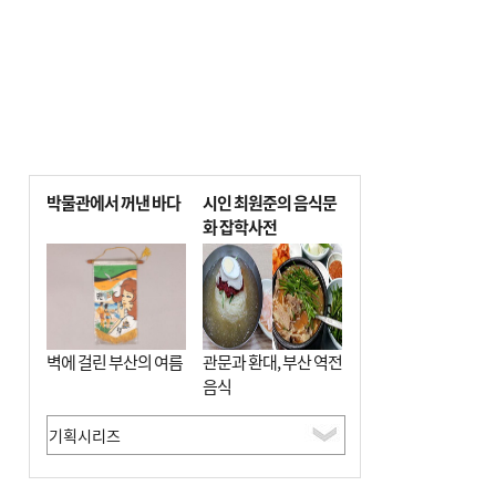
박물관에서 꺼낸 바다
시인 최원준의 음식문
화 잡학사전
벽에 걸린 부산의 여름
관문과 환대, 부산 역전
음식