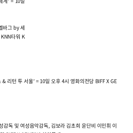
’ = 10일
바그 by 세
 KNN타워 K
리턴 투 서울’ = 10일 오후 4시 영화의전당 BIFF X GE
성감독 및 여성음악감독, 김보라 김초희 윤단비 이민휘 이