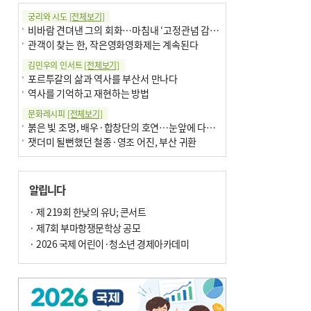
궁리와 시도
[전체보기]
비바람 견뎌낸 그의 회화…마침내 ‘고정관념 감옥’서 해방
관객이 찾는 한, 작은영화영화제는 계속된다
김민우의 인서트
[전체보기]
포르투갈의 삶과 역사를 부산서 만나다
역사를 기억하고 재현하는 방법
문화레시피
[전체보기]
붉은 빛 조명, 배우·합창단의 호연…눈앞에 다가온 부산오페라하우스
잿더미 될뻔했던 철종·영조 어진, 부산 귀환
박현주의 신간돋보기
[전체보기]
현실의 고통, 은유의 詩로 담다 外
알립니다
달구비·여우비…다양한 비 이름 外
박현주의 책 이야기
· 제 219회 한낮의 유U; 콘서트
[전체보기]
세계유산 ‘한국의 갯벌’ 얼마나 알고 있나요
· 제7회 부마항쟁문학상 공모
더위가 깨운 감각과 추억…여름! 이리 사랑할 줄이야
· 2026 국제 어린이·청소년 경제아카데미
아침의 갤러리
[전체보기]
제니스 채-푸른 냄새의 부산
문재필-여름_저녁무렵의호수
이 한편의 시조
[전체보기]