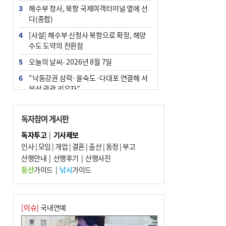
3
해수부 청사, 북항 국제여객터미널 옆에 선
다(종합)
4
[사설] 해수부 신청사 북항으로 확정, 해양
수도 도약의 전환점
5
오늘의 날씨- 2026년 8월 7일
6
“낙동강권 삼락·을숙도·다대포 연결해 서
부산 관광 키우자”
7
부울경 주말부터 비소식…‘극한 폭염’ 한풀
꺾일 듯
독자참여 게시판
8
피란마을 67년 역사인데…전교생 24명 아
독자투고
|
기사제보
미초 통폐합 기로
인사
|
모임
|
개업
|
결혼
|
출산
|
동정
|
부고
9
산행안내
교육혁신선도지 공모 코앞인데…구·군 난
|
산행후기
|
산행사진
색에 교육청 ‘쩔쩔’
등산
가이드
|
낚시
가이드
10
2028 유엔 해양총회 개최지, ‘부산이냐 제
주냐’ 10일 결정
[이슈]
국내연예