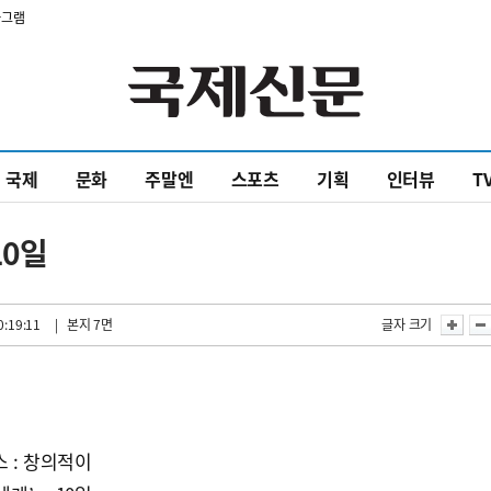
타그램
국제
문화
주말엔
스포츠
기획
인터뷰
T
10일
0:19:11
| 본지 7면
글자 크기
 : 창의적이