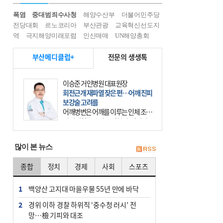
폭염
중대범죄수사청
해양수산부
더불어민주당
전당대회
르노코리아
부산관광
교육혁신선도지
역
극지해양미래포럼
인신매매
UN해양총회
부산메디클럽+
전문의 생생톡
이승준 거인병원 대표원장
회전근개 재파열 잦은 편…어깨 진피
보강술 고려를
어깨병변은 어깨를 이루는 인체 조직
에 발생하는 손상을 말한다. 여기에
는 오십견과 회전근개 증후군, 어깨
의 석회성 힘줄염 등이 있다. 국민건
많이 본 뉴스
강보험에 의하면 어깨병변
종합
정치
경제
사회
스포츠
1
백양산 고지대 마을우물 55년 만에 바닥
2
경위 이하 경찰 하위직 ‘중수청 러시’ 전
망…檢 기피와 대조