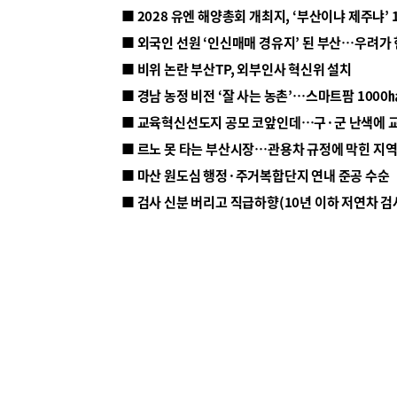
■ 2028 유엔 해양총회 개최지, ‘부산이냐 제주냐’ 
■ 외국인 선원 ‘인신매매 경유지’ 된 부산…우려가
■ 비위 논란 부산TP, 외부인사 혁신위 설치
■ 르노 못 타는 부산시장…관용차 규정에 막힌 지
■ 마산 원도심 행정·주거복합단지 연내 준공 수순