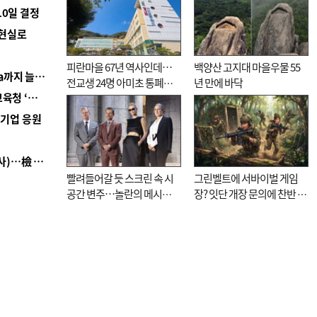
10일 결정
 현실로
피란마을 67년 역사인데…
백양산 고지대 마을우물 55
■ 경남 농정 비전 ‘잘 사는 농촌’…스마트팜 1000㏊까지 늘린다
전교생 24명 아미초 통폐합
년 만에 바닥
■ 교육혁신선도지 공모 코앞인데…구·군 난색에 교육청 ‘쩔쩔’
기로
역기업 응원
■ 검사 신분 버리고 직급하향(10년 이하 저연차 검사)…檢 중수청행 기피
빨려들어갈 듯 스크린 속 시
그린벨트에 서바이벌 게임
공간 변주…놀란의 메시지
장? 잇단 개장 문의에 찬반 논
는 ‘전쟁 속죄’
쟁