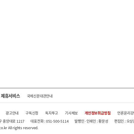
제휴서비스
국제신문대관안내
광고안내
구독신청
독자투고
기사제보
개인정보취급방침
언론윤리강
구 중앙대로 1217
대표전화 : 051-500-5114
발행인·인쇄인 : 황문성
편집인 : 오상
.kr All rights reserved.