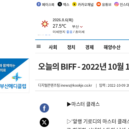
페이스북
엑스
카카오채널
유튜브
인스
사회
정치
경제
해양수산
오늘의 BIFF - 2022년 10월 
디지털콘텐츠팀 inews@kookje.co.kr
| 입력 : 2022-10-09 2
▶마스터 클래스
▷‘알랭 기로디의 마스터 클래스