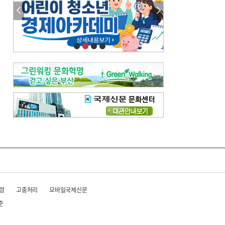
참선 /오기환
고향 /김진규
주말 영화 박스오피스
[전체보기]
‘스파이더맨’ 개봉 5일 만에 300만 돌풍…박스오피스·예매율 동시 1위
‘호프’ 개봉 11일 만에 관객 300만…‘스파이더맨’ 예매율 68.8% 1위
오늘의 운세-
[전체보기]
오늘의 운세- 2026년 8월 6일 (음 6월 24일)
오늘의 운세- 2026년 8월 5일 (음 6월 23일)
조해훈의 고전 속 이 문장
[전체보기]
입추 지났는데도 덥다며 신유안에게 보낸 박규수의 편지
불볕더위 지속되다 단비 내려 시 읊은 조선 후기 신익전
령
고충처리
모바일국제신문
준