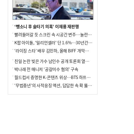
‘뺑소니 후 술타기 의혹’ 이재룡 재판행
빨려들어갈 듯 스크린 속 시공간 변주…놀란의 메시지는 ‘전쟁 속죄’
K팝 아이돌, '밀리언셀러' 단 1.6%…30년간 등장 1182개팀 전수조사
‘라이징 스타’ 배우 김민하, 올해 BIFF 개막식 사회자 확정
친일 논란 빚은 가수 남인수 공개 토론회 열린다.
박나래 전 매니저 ‘공갈미수 혐의’ 구속
월드컵서 증명한 K-콘텐츠 위상…BTS 하프타임쇼·정호연 트로피 세리머니
‘무법중년’의 사적응징 액션, 답답한 속 확 뚫어주네