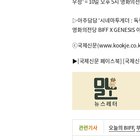
우정’ = 10일 오후 5시 영화의전당
▷아주담담 ‘시네마투게더 : 독립
영화의전당 BIFF X GENESIS
ⓒ국제신문(www.kookje.co.
▶
[국제신문 페이스북]
[국제신
관련
기사
오늘의 BIFF
,