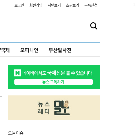
2
로그인
회원가입
지면보기
초판보기
구독신청
V국제
오피니언
부산말사전
오늘
이슈