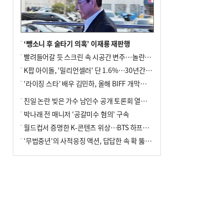
‘뺑소니 후 술타기 의혹’ 이재룡 재판행
빨려들어갈 듯 스크린 속 시공간 변주…놀란의 메시지는 ‘전쟁 속죄’
K팝 아이돌, '밀리언셀러' 단 1.6%…30년간 등장 1182개팀 전수조사
‘라이징 스타’ 배우 김민하, 올해 BIFF 개막식 사회자 확정
친일 논란 빚은 가수 남인수 공개 토론회 열린다.
박나래 전 매니저 ‘공갈미수 혐의’ 구속
월드컵서 증명한 K-콘텐츠 위상…BTS 하프타임쇼·정호연 트로피 세리머니
‘무법중년’의 사적응징 액션, 답답한 속 확 뚫어주네