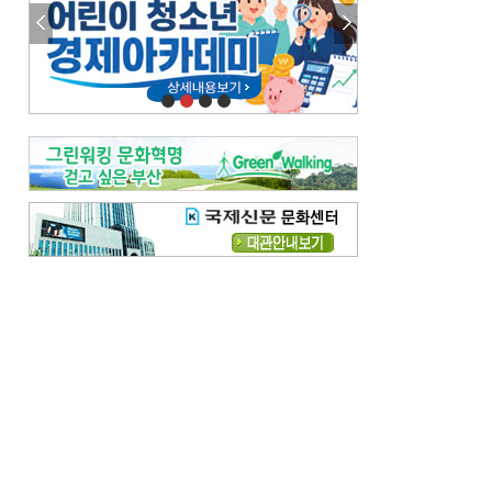
참선 /오기환
고향 /김진규
주말 영화 박스오피스
[전체보기]
‘스파이더맨’ 개봉 5일 만에 300만 돌풍…박스오피스·예매율 동시 1위
‘호프’ 개봉 11일 만에 관객 300만…‘스파이더맨’ 예매율 68.8% 1위
오늘의 운세-
[전체보기]
오늘의 운세- 2026년 8월 6일 (음 6월 24일)
오늘의 운세- 2026년 8월 5일 (음 6월 23일)
조해훈의 고전 속 이 문장
[전체보기]
입추 지났는데도 덥다며 신유안에게 보낸 박규수의 편지
불볕더위 지속되다 단비 내려 시 읊은 조선 후기 신익전