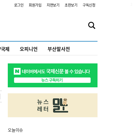
2
로그인
회원가입
지면보기
초판보기
구독신청
V국제
오피니언
부산말사전
오늘
이슈