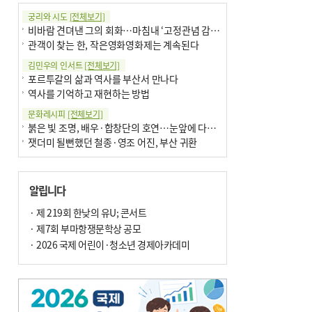
궁리와 시도
[전체보기]
비바람 견뎌낸 그의 회화…마침내 ‘고정관념 감옥’서 해방
관객이 찾는 한, 작은영화영화제는 계속된다
김민우의 인서트
[전체보기]
포르투갈의 삶과 역사를 부산서 만나다
역사를 기억하고 재현하는 방법
문화레시피
[전체보기]
붉은 빛 조명, 배우·합창단의 호연…눈앞에 다가온 부산오페라하우스
잿더미 될뻔했던 철종·영조 어진, 부산 귀환
박현주의 신간돋보기
[전체보기]
현실의 고통, 은유의 詩로 담다 外
알립니다
달구비·여우비…다양한 비 이름 外
박현주의 책 이야기
· 제 219회 한낮의 유U; 콘서트
[전체보기]
세계유산 ‘한국의 갯벌’ 얼마나 알고 있나요
· 제7회 부마항쟁문학상 공모
더위가 깨운 감각과 추억…여름! 이리 사랑할 줄이야
· 2026 국제 어린이·청소년 경제아카데미
아침의 갤러리
[전체보기]
제니스 채-푸른 냄새의 부산
문재필-여름_저녁무렵의호수
이 한편의 시조
[전체보기]