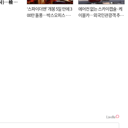
■ 검사 신분 버리고 직급하향(10년 이하 저연차 검사)…檢 중수청행 기피
‘스파이더맨’ 개봉 5일 만에 3
에어컨 없는 스카이캡슐·케
00만 돌풍…박스오피스·예
이블카…외국인관광객 추억
매율 동시 1위
대신 고역 될라