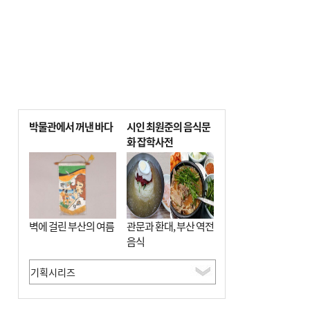
박물관에서 꺼낸 바다
시인 최원준의 음식문
화 잡학사전
벽에 걸린 부산의 여름
관문과 환대, 부산 역전
음식