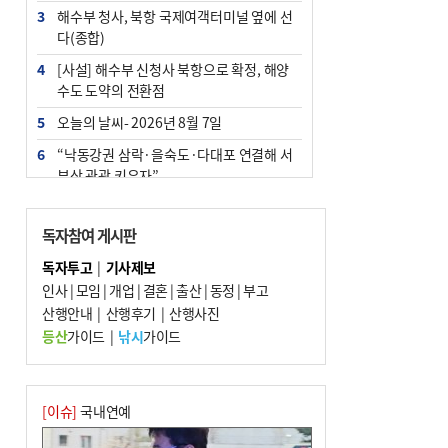
3
해수부 청사, 북항 국제여객터미널 옆에 선
다(종합)
4
[사설] 해수부 신청사 북항으로 확정, 해양
수도 도약의 전환점
5
오늘의 날씨- 2026년 8월 7일
6
“낙동강권 삼락·을숙도·다대포 연결해 서
부산 관광 키우자”
7
부울경 주말부터 비소식…‘극한 폭염’ 한풀
꺾일 듯
독자참여 게시판
8
피란마을 67년 역사인데…전교생 24명 아
독자투고
|
기사제보
미초 통폐합 기로
인사
|
모임
|
개업
|
결혼
|
출산
|
동정
|
부고
9
산행안내
외국인 선원 ‘인신매매 경유지’ 된 부산…
|
산행후기
|
산행사진
우려가 현실로
등산
가이드
|
낚시
가이드
10
교육혁신선도지 공모 코앞인데…구·군 난
색에 교육청 ‘쩔쩔’
[이슈]
국내연예