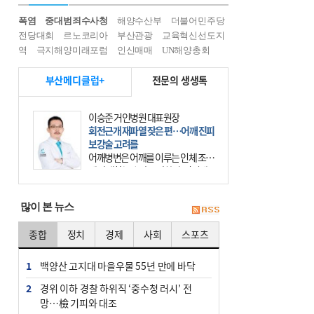
폭염
중대범죄수사청
해양수산부
더불어민주당
전당대회
르노코리아
부산관광
교육혁신선도지
역
극지해양미래포럼
인신매매
UN해양총회
부산메디클럽+
전문의 생생톡
이승준 거인병원 대표원장
회전근개 재파열 잦은 편…어깨 진피
보강술 고려를
어깨병변은 어깨를 이루는 인체 조직
에 발생하는 손상을 말한다. 여기에
는 오십견과 회전근개 증후군, 어깨
의 석회성 힘줄염 등이 있다. 국민건
많이 본 뉴스
강보험에 의하면 어깨병변
종합
정치
경제
사회
스포츠
1
백양산 고지대 마을우물 55년 만에 바닥
2
경위 이하 경찰 하위직 ‘중수청 러시’ 전
망…檢 기피와 대조