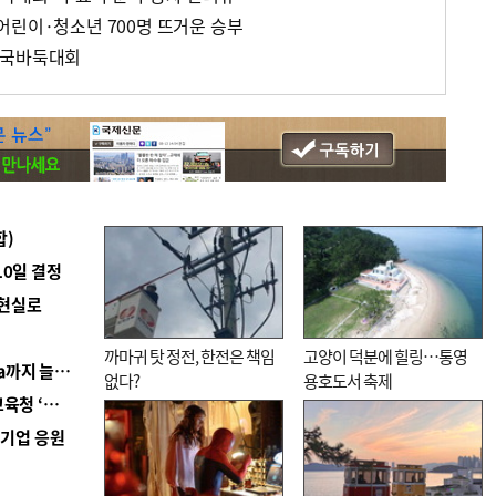
어린이·청소년 700명 뜨거운 승부
전국바둑대회
합)
10일 결정
 현실로
까마귀 탓 정전, 한전은 책임
고양이 덕분에 힐링…통영
■ 경남 농정 비전 ‘잘 사는 농촌’…스마트팜 1000㏊까지 늘린다
없다?
용호도서 축제
■ 교육혁신선도지 공모 코앞인데…구·군 난색에 교육청 ‘쩔쩔’
역기업 응원