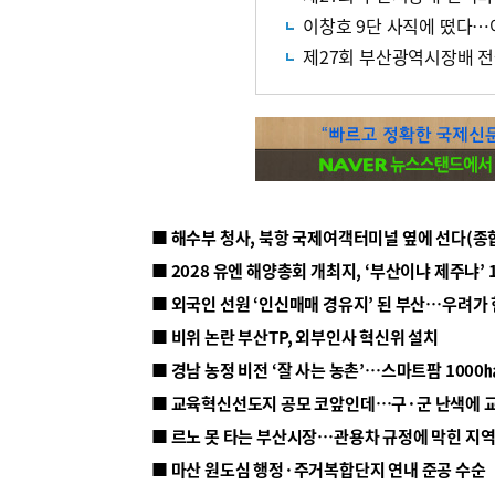
이창호 9단 사직에 떴다…
제27회 부산광역시장배 
■ 해수부 청사, 북항 국제여객터미널 옆에 선다(종
■ 2028 유엔 해양총회 개최지, ‘부산이냐 제주냐’ 
■ 외국인 선원 ‘인신매매 경유지’ 된 부산…우려가
■ 비위 논란 부산TP, 외부인사 혁신위 설치
■ 르노 못 타는 부산시장…관용차 규정에 막힌 지
■ 마산 원도심 행정·주거복합단지 연내 준공 수순