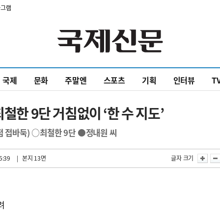
타그램
국제
문화
주말엔
스포츠
기획
인터뷰
T
철한 9단 거침없이 ‘한 수 지도’
점 접바둑) ○최철한 9단 ●정내원 씨
5:39
| 본지 13면
글자 크기
려