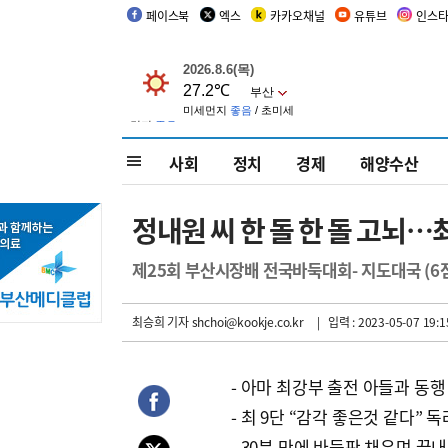
페이스북
엑스
카카오채널
유튜브
인스
사회
정치
경제
해양수산
정내원 씨 한 돌 한 돌 고뇌…최
제25회 부산시장배 전국바둑대회- 지도대국 (6
최승희 기자
shchoi@kookje.co.kr
| 입력 : 2023-05-07 19:1
- 아마 최강부 출전 아들과 동행
- 최 9단 “감각 좋은것 같다” 독
- 30분 만에 바둑판 채우며 끝내