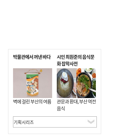
박물관에서 꺼낸 바다
시인 최원준의 음식문
화 잡학사전
벽에 걸린 부산의 여름
관문과 환대, 부산 역전
음식