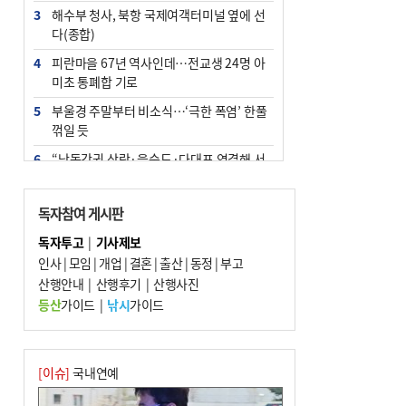
3
해수부 청사, 북항 국제여객터미널 옆에 선
다(종합)
4
피란마을 67년 역사인데…전교생 24명 아
미초 통폐합 기로
5
부울경 주말부터 비소식…‘극한 폭염’ 한풀
꺾일 듯
6
“낙동강권 삼락·을숙도·다대포 연결해 서
부산 관광 키우자”
7
오늘의 날씨- 2026년 8월 7일
독자참여 게시판
8
[사설] 해수부 신청사 북항으로 확정, 해양
독자투고
|
기사제보
수도 도약의 전환점
인사
|
모임
|
개업
|
결혼
|
출산
|
동정
|
부고
9
산행안내
외국인 선원 ‘인신매매 경유지’ 된 부산…
|
산행후기
|
산행사진
우려가 현실로
등산
가이드
|
낚시
가이드
10
르노 못 타는 부산시장…관용차 규정에 막
힌 지역기업 응원
[이슈]
국내연예