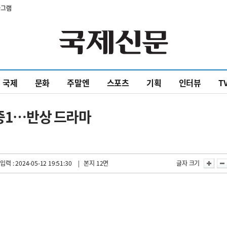
타그램
국제
문화
주말엔
스포츠
기획
인터뷰
T
 중1…반상 드라마
입력 : 2024-05-12 19:51:30
| 본지 12면
글자 크기