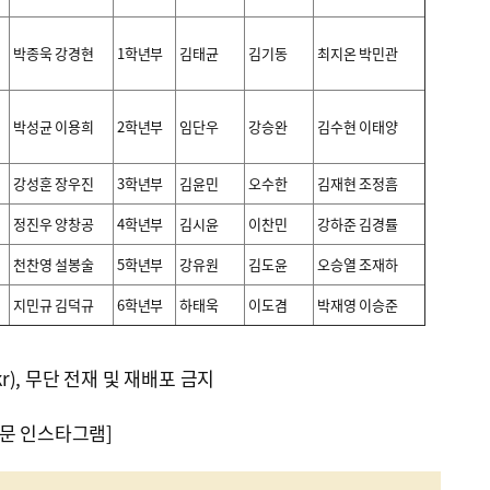
박종욱 강경현
1학년부
김태균
김기동
최지온 박민관
박성균 이용희
2학년부
임단우
강승완
김수현 이태양
강성훈 장우진
3학년부
김윤민
오수한
김재현 조정흠
정진우 양창공
4학년부
김시윤
이찬민
강하준 김경률
천찬영 설봉술
5학년부
강유원
김도윤
오승열 조재하
지민규 김덕규
6학년부
하태욱
이도겸
박재영 이승준
kr), 무단 전재 및 재배포 금지
문 인스타그램]