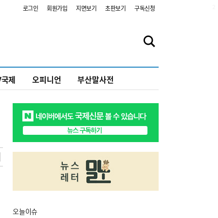
2
로그인
회원가입
지면보기
초판보기
구독신청
V국제
오피니언
부산말사전
오늘
이슈