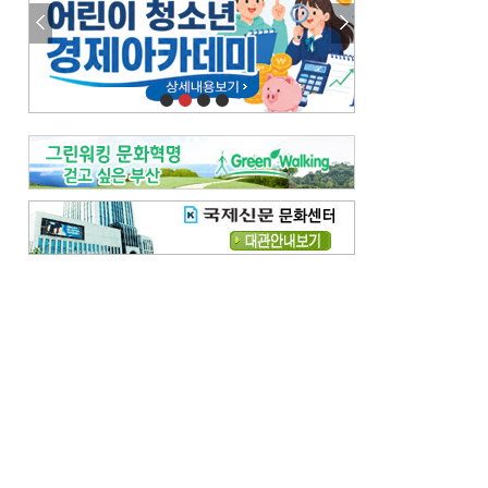
참선 /오기환
고향 /김진규
주말 영화 박스오피스
[전체보기]
‘스파이더맨’ 개봉 5일 만에 300만 돌풍…박스오피스·예매율 동시 1위
‘호프’ 개봉 11일 만에 관객 300만…‘스파이더맨’ 예매율 68.8% 1위
오늘의 운세-
[전체보기]
오늘의 운세- 2026년 8월 6일 (음 6월 24일)
오늘의 운세- 2026년 8월 5일 (음 6월 23일)
조해훈의 고전 속 이 문장
[전체보기]
입추 지났는데도 덥다며 신유안에게 보낸 박규수의 편지
불볕더위 지속되다 단비 내려 시 읊은 조선 후기 신익전