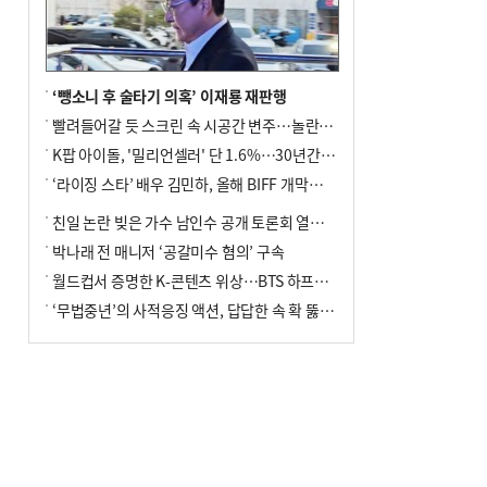
‘뺑소니 후 술타기 의혹’ 이재룡 재판행
빨려들어갈 듯 스크린 속 시공간 변주…놀란의 메시지는 ‘전쟁 속죄’
K팝 아이돌, '밀리언셀러' 단 1.6%…30년간 등장 1182개팀 전수조사
‘라이징 스타’ 배우 김민하, 올해 BIFF 개막식 사회자 확정
친일 논란 빚은 가수 남인수 공개 토론회 열린다.
박나래 전 매니저 ‘공갈미수 혐의’ 구속
월드컵서 증명한 K-콘텐츠 위상…BTS 하프타임쇼·정호연 트로피 세리머니
‘무법중년’의 사적응징 액션, 답답한 속 확 뚫어주네