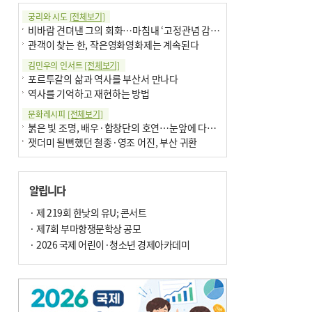
궁리와 시도
[전체보기]
비바람 견뎌낸 그의 회화…마침내 ‘고정관념 감옥’서 해방
관객이 찾는 한, 작은영화영화제는 계속된다
김민우의 인서트
[전체보기]
포르투갈의 삶과 역사를 부산서 만나다
역사를 기억하고 재현하는 방법
문화레시피
[전체보기]
붉은 빛 조명, 배우·합창단의 호연…눈앞에 다가온 부산오페라하우스
잿더미 될뻔했던 철종·영조 어진, 부산 귀환
박현주의 신간돋보기
[전체보기]
현실의 고통, 은유의 詩로 담다 外
알립니다
달구비·여우비…다양한 비 이름 外
박현주의 책 이야기
· 제 219회 한낮의 유U; 콘서트
[전체보기]
세계유산 ‘한국의 갯벌’ 얼마나 알고 있나요
· 제7회 부마항쟁문학상 공모
더위가 깨운 감각과 추억…여름! 이리 사랑할 줄이야
· 2026 국제 어린이·청소년 경제아카데미
아침의 갤러리
[전체보기]
제니스 채-푸른 냄새의 부산
문재필-여름_저녁무렵의호수
이 한편의 시조
[전체보기]