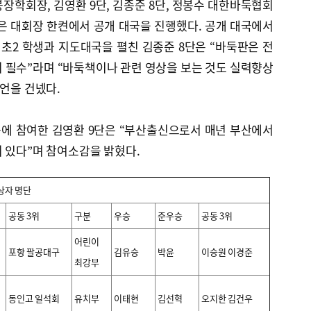
장학회장, 김영환 9단, 김종준 8단, 정봉수 대한바둑협회
은 대회장 한켠에서 공개 대국을 진행했다. 공개 대국에서
 초2 학생과 지도대국을 펼친 김종준 8단은 “바둑판은 전
 필수”라며 “바둑책이나 관련 영상을 보는 것도 실력향상
조언을 건넸다.
에 참여한 김영환 9단은 “부산출신으로서 매년 부산에서
 있다”며 참여소감을 밝혔다.
상자 명단
공동 3위
구분
우승
준우승
공동 3위
어린이
포항 팔공대구
김유승
박윤
이승원 이경준
최강부
동인고 일석회
유치부
이태현
김선혁
오지한 김건우