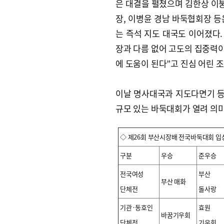
은 대결을 펼쳤으며 김한상 이붕
장, 이병윤 경남 바둑협회장 등
는 즉석 지도 대국도 이어졌다.
장과 다름 없어 고도의 집중력이
에 도움이 된다”고 진심 어린 
이날 명사대국과 지도다면기 등
규모 있는 바둑대회가 열려 의미
◇ 제26회 부산시장배 전국바둑대회 입
구분
우승
준우승
전국여성
부산
부산 매화
단체전
돌사랑
기관·동호인
효원
바꿈기우회
단체전
기우회