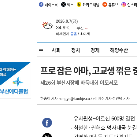
페이스북
엑스
카카오채널
유튜브
인스
사회
정치
경제
해양수산
프로 잡은 아마, 고교생 꺾은
제26회 부산시장배 바둑대회 이모저모
하송이 기자
songya@kookje.co.kr김미주 기자 정인덕 기자
| 
- 유치원생~어르신 600명 열전
- 최철한·권해호 명사대국 눈길
- 김영환 9단 등 지도다면기도