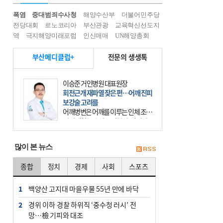
폭염
중대범죄수사청
해양수산부
더불어민주당
전당대회
르노코리아
부산관광
교육혁신선도지
역
극지해양미래포럼
인신매매
UN해양총회
부산메디클럽+
전문의 생생톡
이승준 거인병원 대표원장
회전근개 재파열 잦은 편…어깨 진피
보강술 고려를
어깨병변은 어깨를 이루는 인체 조직
에 발생하는 손상을 말한다. 여기에
는 오십견과 회전근개 증후군, 어깨
의 석회성 힘줄염 등이 있다. 국민건
많이 본 뉴스
강보험에 의하면 어깨병변
종합
정치
경제
사회
스포츠
1
백양산 고지대 마을우물 55년 만에 바닥
2
경위 이하 경찰 하위직 ‘중수청 러시’ 전
망…檢 기피와 대조