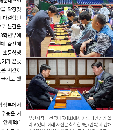
해운대초4)
승을 확정짓
께 대결했던
으로 눈길을
회 3학년부에
번째 출전에
. 초등학생
경기가 끝났
늦은 시간까
 끌기도 했
 학생부에서
 우승을 거
부산시장배 전국바둑대회에서 지도 다면기가 열
 안세혁(1
리고 있다. 아래 사진은 최철한 9단(왼쪽)과 권해