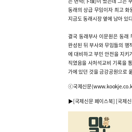
는 변박(卞璞)이 썼는데 그는 
동래의 상급 무임이자 최고 화
지금도 동래시장 옆에 남아 있다
결국 동래부사 이문원은 동래 
완성된 뒤 부사와 무임들의 행적
에 대비하고 부민 안전을 지키기
직였음을 사처석교비 기록을 통해
가에 있던 것을 금강공원으로 옮
ⓒ국제신문(www.kookje.co.
▶
[국제신문 페이스북]
[국제신