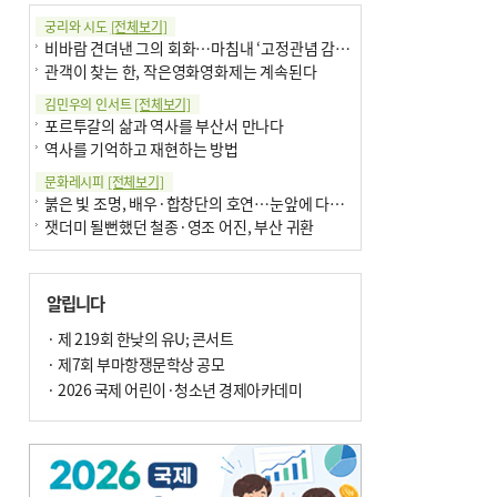
궁리와 시도
[전체보기]
비바람 견뎌낸 그의 회화…마침내 ‘고정관념 감옥’서 해방
관객이 찾는 한, 작은영화영화제는 계속된다
김민우의 인서트
[전체보기]
포르투갈의 삶과 역사를 부산서 만나다
역사를 기억하고 재현하는 방법
문화레시피
[전체보기]
붉은 빛 조명, 배우·합창단의 호연…눈앞에 다가온 부산오페라하우스
잿더미 될뻔했던 철종·영조 어진, 부산 귀환
박현주의 신간돋보기
[전체보기]
현실의 고통, 은유의 詩로 담다 外
알립니다
달구비·여우비…다양한 비 이름 外
박현주의 책 이야기
· 제 219회 한낮의 유U; 콘서트
[전체보기]
세계유산 ‘한국의 갯벌’ 얼마나 알고 있나요
· 제7회 부마항쟁문학상 공모
더위가 깨운 감각과 추억…여름! 이리 사랑할 줄이야
· 2026 국제 어린이·청소년 경제아카데미
아침의 갤러리
[전체보기]
제니스 채-푸른 냄새의 부산
문재필-여름_저녁무렵의호수
이 한편의 시조
[전체보기]