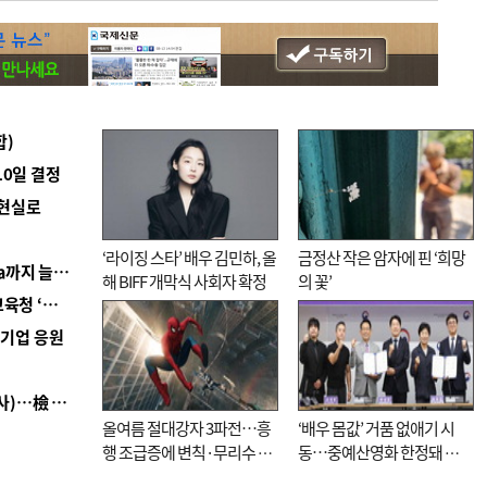
합)
10일 결정
 현실로
‘라이징 스타’ 배우 김민하, 올
금정산 작은 암자에 핀 ‘희망
■ 경남 농정 비전 ‘잘 사는 농촌’…스마트팜 1000㏊까지 늘린다
해 BIFF 개막식 사회자 확정
의 꽃’
■ 교육혁신선도지 공모 코앞인데…구·군 난색에 교육청 ‘쩔쩔’
역기업 응원
■ 검사 신분 버리고 직급하향(10년 이하 저연차 검사)…檢 중수청행 기피
올여름 절대강자 3파전…흥
‘배우 몸값’ 거품 없애기 시
행 조급증에 변칙·무리수 마
동…중예산영화 한정돼 실
케팅도
효성 의문도