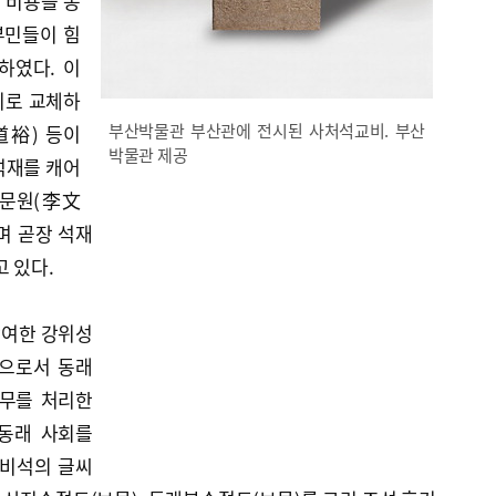
그 비용을 동
부민들이 힘
하였다. 이
리로 교체하
부산박물관 부산관에 전시된 사처석교비. 부산
道裕) 등이
박물관 제공
석재를 캐어
이문원(李文
며 곧장 석재
고 있다.
참여한 강위성
)으로서 동래
사무를 처리한
동래 사회를
 비석의 글씨