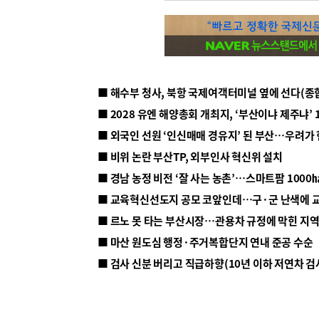
■ 해수부 청사, 북항 국제여객터미널 옆에 선다(종
■ 2028 유엔 해양총회 개최지, ‘부산이냐 제주냐’ 
■ 외국인 선원 ‘인신매매 경유지’ 된 부산…우려가
■ 비위 논란 부산TP, 외부인사 혁신위 설치
■ 르노 못 타는 부산시장…관용차 규정에 막힌 지
■ 마산 원도심 행정·주거복합단지 연내 준공 수순