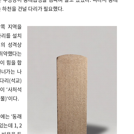
 하천을 건널 다리가 필요했다.
남쪽 지역을
다리를 설치
질의 성격상
 취약했다는
민이 힘을 합
건너가는 나
다리(석교)
이 ‘사처석
)’이다.
에는 ‘동래
는데 1, 2