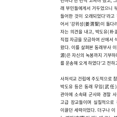
년마다 한 번씩 고쳐야 했고, 
래 부민들에게서 거두었으니 
들어한 것이 오래되었다’라고 
어서 ‘강위성(姜渭聖)이 돌다
자는 의견을 내고, 박도유(朴
직접 자금을 모금하여 산에서 
왔다. 이를 살펴본 동래부사 
源)은 자신의 녹봉까지 기부하
를 운송해 오게 하였다’고 전하
사처석교 건립에 주도적으로 
박도유 등은 동래 무임(武任
관아에 소속돼 군사와 경찰 
고급 장교들이며 실질적으로 
이끌던 세력이었다. 더구나 이