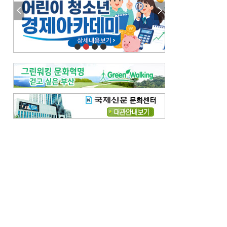
참선 /오기환
고향 /김진규
주말 영화 박스오피스
[전체보기]
‘스파이더맨’ 개봉 5일 만에 300만 돌풍…박스오피스·예매율 동시 1위
‘호프’ 개봉 11일 만에 관객 300만…‘스파이더맨’ 예매율 68.8% 1위
오늘의 운세-
[전체보기]
오늘의 운세- 2026년 8월 6일 (음 6월 24일)
오늘의 운세- 2026년 8월 5일 (음 6월 23일)
조해훈의 고전 속 이 문장
[전체보기]
입추 지났는데도 덥다며 신유안에게 보낸 박규수의 편지
불볕더위 지속되다 단비 내려 시 읊은 조선 후기 신익전