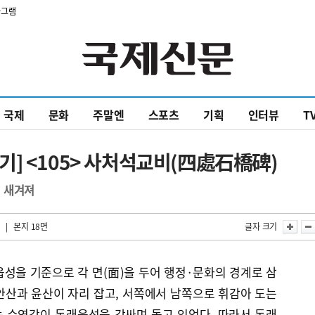
타그램
국제
문화
주말엔
스포츠
기획
인터뷰
T
] <105> 사처석교비(四處石橋碑)
 새겨져
| 본지 18면
글자 크기
성을 기준으로 각 면(面)을 두어 행정·문화의 경계로 삼
안산과 윤산이 자리 잡고, 서쪽에서 남쪽으로 휘감아 도는
 수영강이 동래읍성을 감싸며 돌고 있었다. 따라서 동래