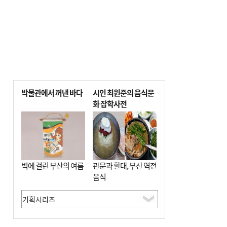
박물관에서 꺼낸 바다
시인 최원준의 음식문
화 잡학사전
벽에 걸린 부산의 여름
관문과 환대, 부산 역전
음식