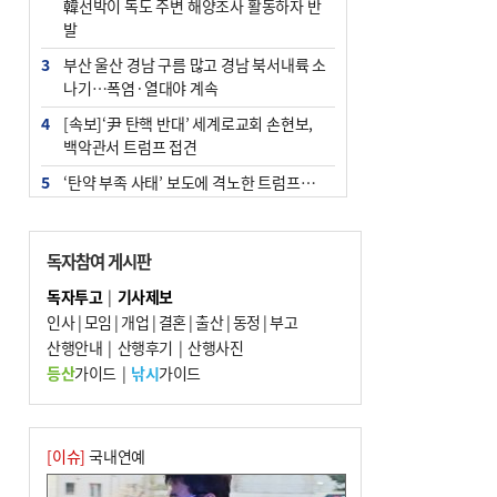
韓선박이 독도 주변 해양조사 활동하자 반
발
3
부산 울산 경남 구름 많고 경남 북서내륙 소
나기…폭염·열대야 계속
4
[속보]‘尹 탄핵 반대’ 세계로교회 손현보,
백악관서 트럼프 접견
5
‘탄약 부족 사태’ 보도에 격노한 트럼프…
군사기밀 유출자 색출 지시
6
부산 주유소 휘발유 평균가 ℓ당 1849원…
독자참여 게시판
전주보다 3원 ↓
독자투고
|
기사제보
7
노후 상수도관 파열에 폭염 속 사상구 2300
인사
|
모임
|
개업
|
결혼
|
출산
|
동정
|
부고
여 가구 6시간 단수
산행안내
|
산행후기
|
산행사진
8
[속보] ‘심판 성접대’ 논란 축구협회 공식 사
등산
가이드
|
낚시
가이드
과…“현재는 부적절 행위 없어”
9
"올해 코스피 사이드카 43회 중 25회는 삼
전닉스 ETF 이후 발생"
[이슈]
국내연예
10
서울 중랑구서 흉기 난동…60대 남성 2명