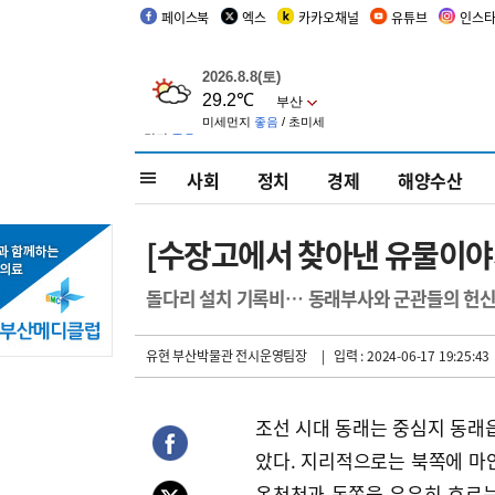
페이스북
엑스
카카오채널
유튜브
인스
사회
정치
경제
해양수산
[수장고에서 찾아낸 유물이야기
돌다리 설치 기록비… 동래부사와 군관들의 헌신
유현 부산박물관 전시운영팀장
| 입력 : 2024-06-17 19:25:43
조선 시대 동래는 중심지 동래읍
았다. 지리적으로는 북쪽에 마
온천천과 동쪽을 유유히 흐르는