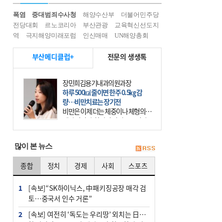
폭염
중대범죄수사청
해양수산부
더불어민주당
전당대회
르노코리아
부산관광
교육혁신선도지
역
극지해양미래포럼
인신매매
UN해양총회
부산메디클럽+
전문의 생생톡
장민희김용기내과의원과장
하루 500㎉ 줄이면 한주 0.5㎏ 감
량…비만치료는 장기전
비만은 이제 더는 체중이나 체형의 문
제가 아니다. 하나의 질병으로 인지
하고 치료와 관리를 해야 한다. 세계
보건기구(WHO)는 이미 1994년 비만
많이 본 뉴스
을 인류의 중요한
종합
정치
경제
사회
스포츠
1
[속보]“SK하이닉스, 中패키징공장 매각 검
토…중국서 인수 거론”
2
[속보] 여전히 ‘독도는 우리땅’ 외치는 日…