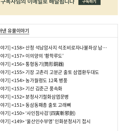
아낸 유물이야기
[수장고에서 찾아낸 유물이야기] <158> 산청 석남암사지 석조비로자나불좌상 납석사리호와 금동보살입상
기] <157> 이의양의 ‘황학루도’
기] <156> 통형동기(筒形銅器)
야기] <155> 기장 고촌리 고분군 출토 삼엽환두대도
기] <154> 농가월령도 12폭 병풍
기] <153> 기산 김준근 풍속화
야기] <152> 분청사기철화삼엽문병
기] <151> 동삼동패총 출토 고래뼈
기] <150> ‘사인참사검’(四寅斬邪劍)
기] <149> ‘울산인수부명’ 인화분청사기 접시