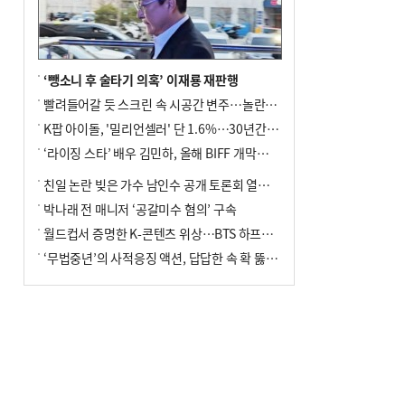
사망
‘뺑소니 후 술타기 의혹’ 이재룡 재판행
빨려들어갈 듯 스크린 속 시공간 변주…놀란의 메시지는 ‘전쟁 속죄’
K팝 아이돌, '밀리언셀러' 단 1.6%…30년간 등장 1182개팀 전수조사
‘라이징 스타’ 배우 김민하, 올해 BIFF 개막식 사회자 확정
친일 논란 빚은 가수 남인수 공개 토론회 열린다.
박나래 전 매니저 ‘공갈미수 혐의’ 구속
월드컵서 증명한 K-콘텐츠 위상…BTS 하프타임쇼·정호연 트로피 세리머니
‘무법중년’의 사적응징 액션, 답답한 속 확 뚫어주네