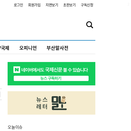
2
로그인
회원가입
지면보기
초판보기
구독신청
V국제
오피니언
부산말사전
오늘
이슈