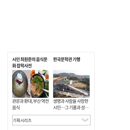
시인 최원준의 음식문
한국문학관 기행
화 잡학사전
관문과 환대, 부산 역전
생명과 사람을 사랑한
음식
시인…그 기품과 성실
함이 보존된 장소