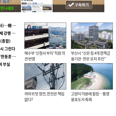
■ 검사 신분 버리고 직급하향(10년 이하 저연차 검사)…檢 중수청행 기피
■ 지역 상권도 말라죽을 판이라…가뭄 속 밀양물축제 강행 논란
(종합)
다시 그린다
해수부 ‘신청사 부지’ 직원 의
부산시 “산은 등 4개 정책금
■ 국힘 부산시당, ‘정이한 조력’ 시의원 윤리위에…‘한동훈 지지’도 신고접수
견 반영
융기관·한은 유치 추진”
비 부실
까마귀 탓 정전, 한전은 책임
고양이 덕분에 힐링…통영
없다?
용호도서 축제