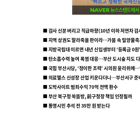
■ 지방국립대 이르면 내년 신입생부터 ‘등록금 0원’
■ 탄소흡수력 높여 폭염 대응…부산 도시숲 지도 
■ 의료헬스 신성장 산업 키운다더니…부산서구 준
■ 도박사이트 범죄수익 70억 전액 환수
■ 부산 북구청 쑥뜸방, 前구청장 책임 인정될까
■ 통영시민 추석 전 35만 원 받는다