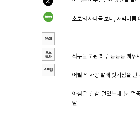
초로의 사내를 보네, 새벽어둠 
식구들 고된 하루 큼큼큼 깨우
어릴 적 사랑 할배 헛기침을 만
아침은 한참 멀었는데 눈 멀
날