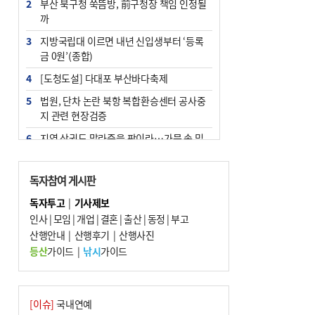
2
부산 북구청 쑥뜸방, 前구청장 책임 인정될
까
3
지방국립대 이르면 내년 신입생부터 ‘등록
금 0원’(종합)
4
[도청도설] 다대포 부산바다축제
5
법원, 단차 논란 북항 복합환승센터 공사중
지 관련 현장검증
6
지역 상권도 말라죽을 판이라…가뭄 속 밀
양물축제 강행 논란
7
통영시민 추석 전 35만 원 받는다
독자참여 게시판
8
부산 철강공장 50대 노동자 추락사
독자투고
|
기사제보
인사
|
모임
|
개업
|
결혼
|
출산
|
동정
|
부고
9
국힘 부산시당, ‘정이한 조력’ 시의원 윤리
산행안내
위에…‘한동훈 지지’도 신고접수
|
산행후기
|
산행사진
등산
가이드
|
낚시
가이드
10
탄소흡수력 높여 폭염 대응…부산 도시숲
지도 다시 그린다
[이슈]
국내연예