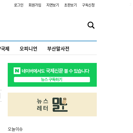
2
로그인
회원가입
지면보기
초판보기
구독신청
V국제
오피니언
부산말사전
오늘
이슈