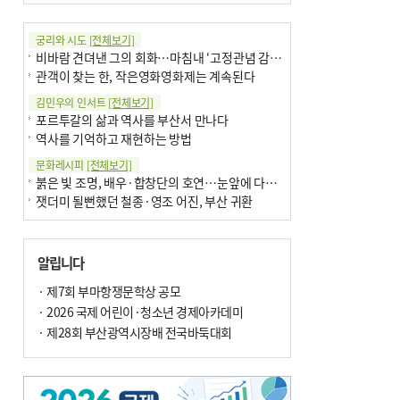
궁리와 시도
[전체보기]
비바람 견뎌낸 그의 회화…마침내 ‘고정관념 감옥’서 해방
관객이 찾는 한, 작은영화영화제는 계속된다
김민우의 인서트
[전체보기]
포르투갈의 삶과 역사를 부산서 만나다
역사를 기억하고 재현하는 방법
문화레시피
[전체보기]
붉은 빛 조명, 배우·합창단의 호연…눈앞에 다가온 부산오페라하우스
잿더미 될뻔했던 철종·영조 어진, 부산 귀환
박현주의 신간돋보기
[전체보기]
달구비·여우비…다양한 비 이름 外
알립니다
6·25 세계에 알린 女 종군기자 外
박현주의 책 이야기
· 제7회 부마항쟁문학상 공모
[전체보기]
더위가 깨운 감각과 추억…여름! 이리 사랑할 줄이야
· 2026 국제 어린이·청소년 경제아카데미
차세대 축구황제는? 월드컵 아는만큼 보여요
· 제28회 부산광역시장배 전국바둑대회
아침의 갤러리
[전체보기]
제니스 채-푸른 냄새의 부산
문재필-여름_저녁무렵의호수