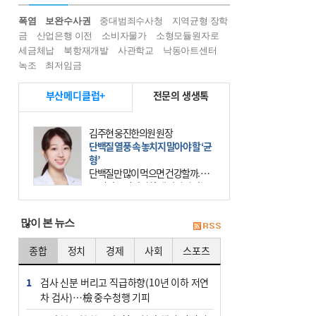
폭염
보완수사권
중대범죄수사청
지역균형 장학
금
산업은행 이전
소비자물가
소형모듈원자로
세금체납
북항재개발
사관학교
낙동아트센터
녹조
최저임금
부산메디클럽+
전문의 생생톡
김주현 웅진한의원 원장
단백질 열풍 속 놓치지 말아야 할 ‘균
형’
단백질만 많이 먹으면 건강할까. 요
즘 건강을 이야기할 때 빠지지 않는
키워드가 단백질이다. 헬스장을 다니
는 젊은 층부터 기초체력을 챙기려는
많이 본 뉴스
중·장년층까지 모두 “
종합
정치
경제
사회
스포츠
1
검사 신분 버리고 직급하향(10년 이하 저연
차 검사)…檢 중수청행 기피