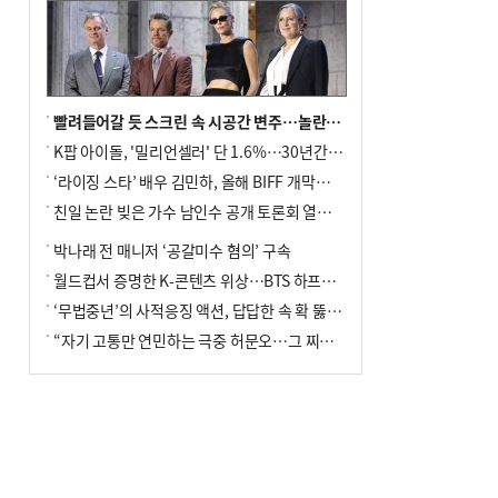
빨려들어갈 듯 스크린 속 시공간 변주…놀란의 메시지는 ‘전쟁 속죄’
K팝 아이돌, '밀리언셀러' 단 1.6%…30년간 등장 1182개팀 전수조사
‘라이징 스타’ 배우 김민하, 올해 BIFF 개막식 사회자 확정
친일 논란 빚은 가수 남인수 공개 토론회 열린다.
박나래 전 매니저 ‘공갈미수 혐의’ 구속
월드컵서 증명한 K-콘텐츠 위상…BTS 하프타임쇼·정호연 트로피 세리머니
‘무법중년’의 사적응징 액션, 답답한 속 확 뚫어주네
“자기 고통만 연민하는 극중 허문오…그 찌질함까지 안아주고파”