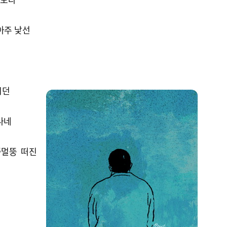
아주 낯선
시던
나네
뚱멀뚱 떠진