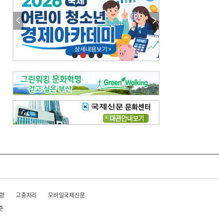
이 한편의 시조
[전체보기]
참선 /오기환
고향 /김진규
주말 영화 박스오피스
[전체보기]
‘스파이더맨’ 개봉 5일 만에 300만 돌풍…박스오피스·예매율 동시 1위
‘호프’ 개봉 11일 만에 관객 300만…‘스파이더맨’ 예매율 68.8% 1위
오늘의 운세-
[전체보기]
오늘의 운세- 2026년 8월 6일 (음 6월 24일)
오늘의 운세- 2026년 8월 5일 (음 6월 23일)
조해훈의 고전 속 이 문장
[전체보기]
입추 지났는데도 덥다며 신유안에게 보낸 박규수의 편지
불볕더위 지속되다 단비 내려 시 읊은 조선 후기 신익전
령
고충처리
모바일국제신문
준