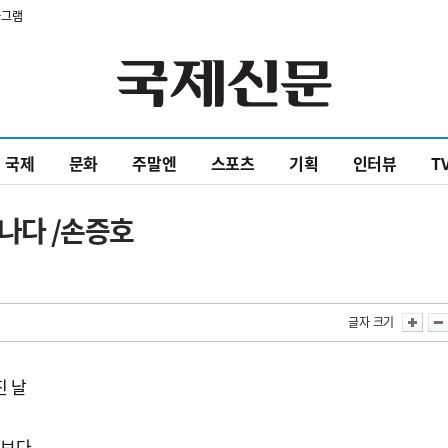
타그램
국제
문화
주말엔
스포츠
기획
인터뷰
T
만나다 /손증호
면
글자 크기
진 날
러보다