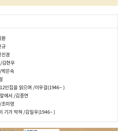
기환
진규
/신진경
 /김현우
 /박은숙
철
12인집을 읽으며 /이우걸(1946~ )
 앞에서 /김종연
 /조미영
 기가 막혀 /김일우(1946~ )