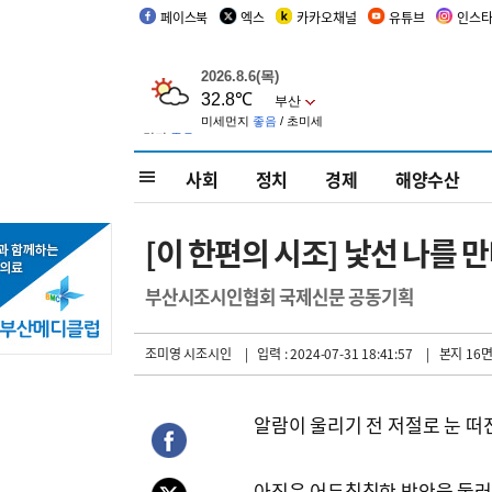
페이스북
엑스
카카오채널
유튜브
인스
사회
정치
경제
해양수산
[이 한편의 시조] 낯선 나를 
부산시조시인협회 국제신문 공동기획
조미영 시조시인
| 입력 : 2024-07-31 18:41:57
| 본지 16
알람이 울리기 전 저절로 눈 떠
아직은 어두침침한 방안을 둘