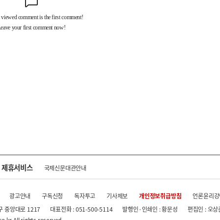
제휴서비스
국제신문대관안내
광고안내
구독신청
독자투고
기사제보
개인정보취급방침
언론윤리강
구 중앙대로 1217
대표전화 : 051-500-5114
발행인·인쇄인 : 황문성
편집인 : 오상
.kr All rights reserved.