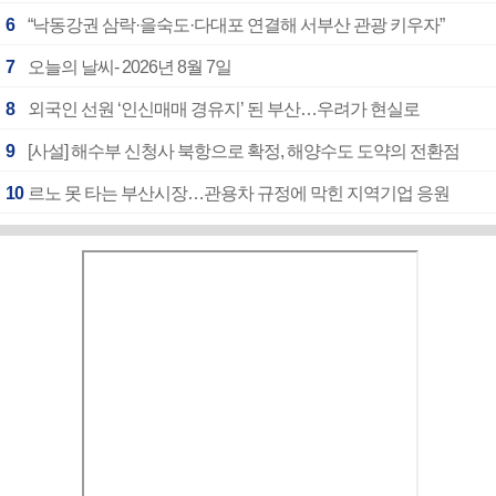
6
“낙동강권 삼락·을숙도·다대포 연결해 서부산 관광 키우자”
7
오늘의 날씨- 2026년 8월 7일
8
외국인 선원 ‘인신매매 경유지’ 된 부산…우려가 현실로
9
[사설] 해수부 신청사 북항으로 확정, 해양수도 도약의 전환점
10
르노 못 타는 부산시장…관용차 규정에 막힌 지역기업 응원