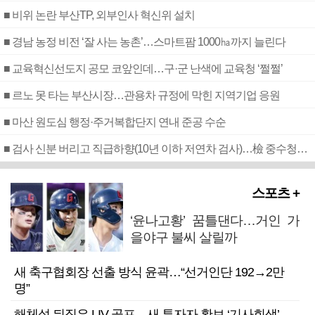
■ 비위 논란 부산TP, 외부인사 혁신위 설치
■ 경남 농정 비전 ‘잘 사는 농촌’…스마트팜 1000㏊까지 늘린다
■ 교육혁신선도지 공모 코앞인데…구·군 난색에 교육청 ‘쩔쩔’
■ 르노 못 타는 부산시장…관용차 규정에 막힌 지역기업 응원
■ 마산 원도심 행정·주거복합단지 연내 준공 수순
■ 검사 신분 버리고 직급하향(10년 이하 저연차 검사)…檢 중수청행 기피
스포츠 +
‘윤나고황’ 꿈틀댄다…거인 가
을야구 불씨 살릴까
새 축구협회장 선출 방식 윤곽…“선거인단 192→2만
명”
해체설 뒤집은 LIV 골프…새 투자자 확보 ‘기사회생’