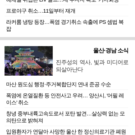
프로야구 취소…11일부터 재개
라커룸 냉탕 등장…폭염 경기취소 속출에 PS 셈법 복
잡
울산·경남 소식
진주성의 역사, 빛과 미디어로
되살아난다
마산 원도심 행정·주거복합단지 연내 준공 수순
폭염에 온열질환 등 안전사고 우려… 양산시, '어필 레
이스' 취소
창녕 중부내륙고속도로서 포탄 발견…살상력 없는 모
의탄으로 밝혀져
입원환자가 연달아 사망한 울산 한 정신의료기관 폐원