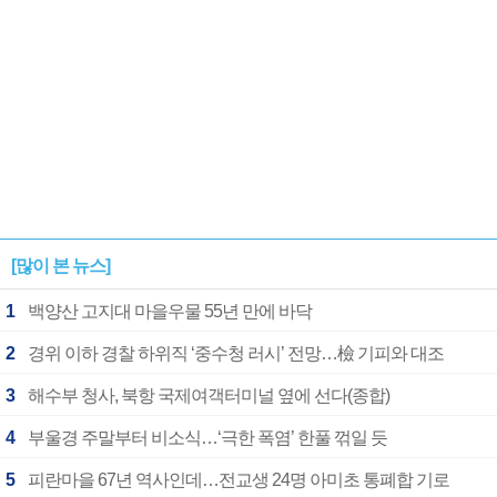
[많이 본 뉴스]
1
백양산 고지대 마을우물 55년 만에 바닥
2
경위 이하 경찰 하위직 ‘중수청 러시’ 전망…檢 기피와 대조
3
해수부 청사, 북항 국제여객터미널 옆에 선다(종합)
4
부울경 주말부터 비소식…‘극한 폭염’ 한풀 꺾일 듯
5
피란마을 67년 역사인데…전교생 24명 아미초 통폐합 기로