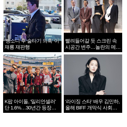
‘뺑소니 후 술타기 의혹’ 이
빨려들어갈 듯 스크린 속
재룡 재판행
시공간 변주…놀란의 메시
지는 ‘전쟁 속죄’
K팝 아이돌, '밀리언셀러'
‘라이징 스타’ 배우 김민하,
단 1.6%…30년간 등장
올해 BIFF 개막식 사회자
1182개팀 전수조사
확정