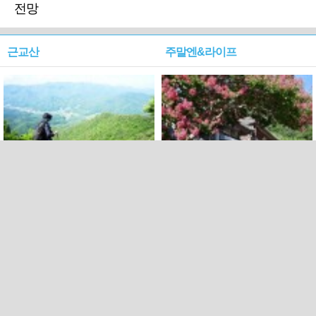
전망
근교산
주말엔&라이프
근교산&그너머…상주·문경
폭염보다 더 뜨거워라…100
청화산~시루봉
일을 붉게 불태울 ‘선비정신’
피었네
PC버전
엑스
페이스북
Copyright ⓒ 2015 All rights reserved by 국제신문