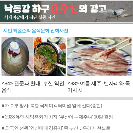
시인 최원준의 음식문화 잡학사전
<84> 관문과 환대, 부산 역전
<83> 여름 제주, 벤자리와 독
음식
가시치
■ 해수부 청사, 북항 국제여객터미널 옆에 선다(종합)
■ 2028 유엔 해양총회 개최지, ‘부산이냐 제주냐’ 10일 결정
■ 외국인 선원 ‘인신매매 경유지’ 된 부산…우려가 현실로