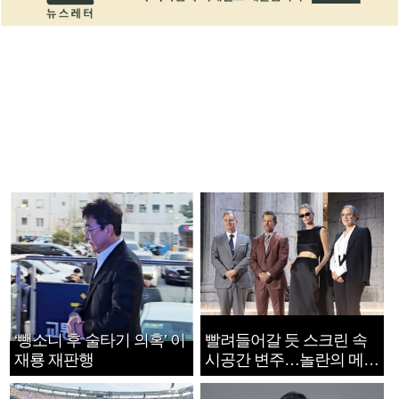
‘뺑소니 후 술타기 의혹’ 이
빨려들어갈 듯 스크린 속
재룡 재판행
시공간 변주…놀란의 메시
지는 ‘전쟁 속죄’