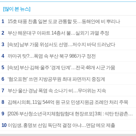
[많이 본 뉴스]
1
15호 태풍 찬홈 일본 도쿄 관통할 듯…동해안에 비 뿌리나
2
부산 해운대구 아파트 14층서 불…실외기 과열 추정
3
[속보] 남부 가뭄 위성서도 선명…저수지 바닥 드러났다
4
까마귀 탓?…폭염 속 부산 북구 986가구 정전
5
[속보] 부산·김해·울주 ‘경계 단계’…전국 48개 시군 가뭄
6
‘혐오표현’ 쓰면 지방공무원 최대 파면까지 중징계
7
부산·울산·경남 폭염 속 소나기·비…무더위는 지속
8
김해시의회, 11일 544억 원 규모 민생지원금 조례안 처리 주목
9
[2026 부산청소년극지체험탐험대 현장르포] 3회 : 석탄 탄광촌에서 북극 연구의 중심지로
10
이임생, 홍명보 선임 독단적 결정 아냐…면담 메모 제출