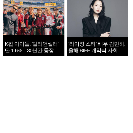
K팝 아이돌, '밀리언셀러'
‘라이징 스타’ 배우 김민하,
단 1.6%…30년간 등장
올해 BIFF 개막식 사회자
1182개팀 전수조사
확정