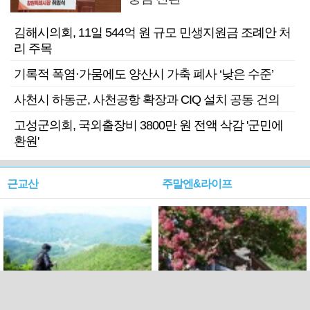
김해시의회, 11일 544억 원 규모 민생지원금 조례안 처
리 주목
기록적 폭염·가뭄에도 양산시 가축 폐사 ‘낮은 수준’
사천시 하동군, 사천공항 확장과 CIQ 설치 공동 건의
고성군의회, 국외출장비 3800만 원 전액 삭감 '군민에
환원'
근교산
주말엔&라이프