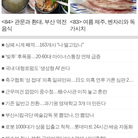
<84> 관문과 환대, 부산 역전
<83> 여름 제주, 벤자리와 독
음식
가시치
■ 상폐 시계 째깍…163개사 “나 떨고있니”
■ ‘빚투’ 후폭풍…20·60대 마이너스통장 연체 급증
■ 국내 대형로펌도 ‘생성형 AI’ 쓴다
■ 축구협회 ‘성 접대’ 의혹 일파만파…日도 의혹 연루 거론 심판 2명 조사
■ 근무여건 깜깜이 중수청…檢수사관 이직 놓고 혼란
■ 기존 일반고 전환…과기원 영재학교 3개 더 만든다
■ 부산시립극단 예술감독 못 뽑았나, 안 뽑았나
■ 로봇 1000대가 상품 입출고 척척…롯데마트 24시간 배송 자동화