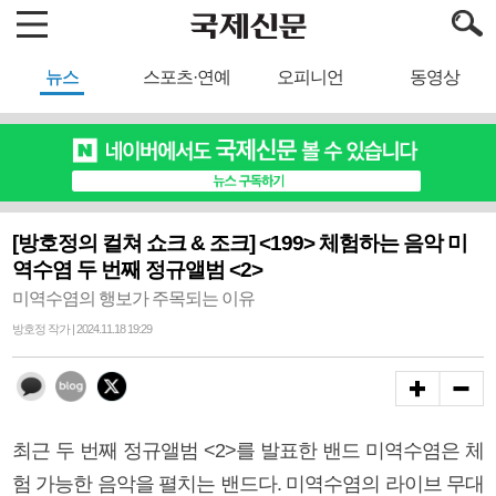
뉴스
스포츠·연예
오피니언
동영상
[방호정의 컬쳐 쇼크 & 조크] <199> 체험하는 음악 미
역수염 두 번째 정규앨범 <2>
미역수염의 행보가 주목되는 이유
방호정 작가 | 2024.11.18 19:29
최근 두 번째 정규앨범 <2>를 발표한 밴드 미역수염은 체
험 가능한 음악을 펼치는 밴드다. 미역수염의 라이브 무대