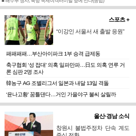
■ 해수부 청사, 북항 국제여객터미널 옆에 선다(종합)
스포츠 +
“이강인 서울서 새 출발 응원”
패패패패…부산아이파크 1부 승격 급제동
축구협회 ‘성 접대’ 의혹 일파만파…日도 의혹 연루 거
론 심판 2명 조사
韓농구 AG 조별리그서 일본과 내달 13일 격돌
‘윤나고황’ 꿈틀댄다…거인 가을야구 불씨 살릴까
울산·경남 소식
창원시 불법주정차 단속 계도
중심 전환