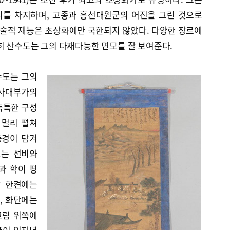
치를 차지하며, 고종과 흥선대원군의 어진을 그린 것으로
예술적 재능은 초상화에만 국한되지 않았다. 다양한 장르에
히 산수도는 그의 다재다능한 면모를 잘 보여준다.
수도는 그의
 사대부가의
독특한 구성
 멀리 펼쳐
풍경이 담겨
보는 선비와
과 학이 평
당 한켠에는
, 화단에는
그림 위쪽에