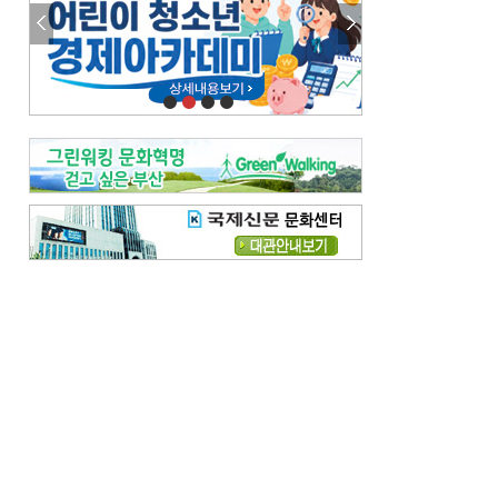
참선 /오기환
고향 /김진규
주말 영화 박스오피스
[전체보기]
‘스파이더맨’ 개봉 5일 만에 300만 돌풍…박스오피스·예매율 동시 1위
‘호프’ 개봉 11일 만에 관객 300만…‘스파이더맨’ 예매율 68.8% 1위
오늘의 운세-
[전체보기]
오늘의 운세- 2026년 8월 6일 (음 6월 24일)
오늘의 운세- 2026년 8월 5일 (음 6월 23일)
조해훈의 고전 속 이 문장
[전체보기]
입추 지났는데도 덥다며 신유안에게 보낸 박규수의 편지
불볕더위 지속되다 단비 내려 시 읊은 조선 후기 신익전