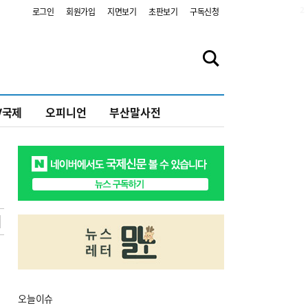
2
로그인
회원가입
지면보기
초판보기
구독신청
V국제
오피니언
부산말사전
오늘
이슈