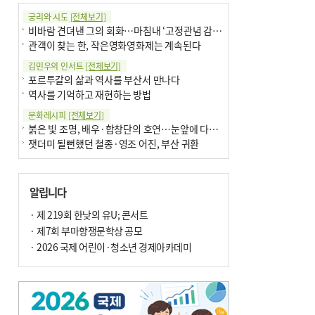
궁리와 시도
[전체보기]
비바람 견뎌낸 그의 회화…마침내 ‘고정관념 감옥’서 해방
관객이 찾는 한, 작은영화영화제는 계속된다
김민우의 인서트
[전체보기]
포르투갈의 삶과 역사를 부산서 만나다
역사를 기억하고 재현하는 방법
문화레시피
[전체보기]
붉은 빛 조명, 배우·합창단의 호연…눈앞에 다가온 부산오페라하우스
잿더미 될뻔했던 철종·영조 어진, 부산 귀환
박현주의 신간돋보기
[전체보기]
현실의 고통, 은유의 詩로 담다 外
알립니다
달구비·여우비…다양한 비 이름 外
박현주의 책 이야기
· 제 219회 한낮의 유U; 콘서트
[전체보기]
세계유산 ‘한국의 갯벌’ 얼마나 알고 있나요
· 제7회 부마항쟁문학상 공모
더위가 깨운 감각과 추억…여름! 이리 사랑할 줄이야
· 2026 국제 어린이·청소년 경제아카데미
아침의 갤러리
[전체보기]
제니스 채-푸른 냄새의 부산
문재필-여름_저녁무렵의호수
이 한편의 시조
[전체보기]