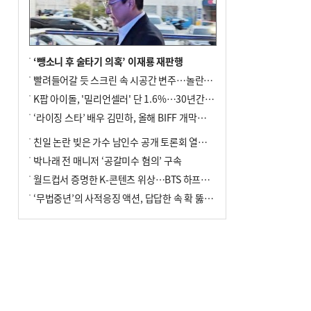
포] 2회 : 하늘에서 만난 얼음의 나라
‘뺑소니 후 술타기 의혹’ 이재룡 재판행
빨려들어갈 듯 스크린 속 시공간 변주…놀란의 메시지는 ‘전쟁 속죄’
K팝 아이돌, '밀리언셀러' 단 1.6%…30년간 등장 1182개팀 전수조사
‘라이징 스타’ 배우 김민하, 올해 BIFF 개막식 사회자 확정
친일 논란 빚은 가수 남인수 공개 토론회 열린다.
박나래 전 매니저 ‘공갈미수 혐의’ 구속
월드컵서 증명한 K-콘텐츠 위상…BTS 하프타임쇼·정호연 트로피 세리머니
‘무법중년’의 사적응징 액션, 답답한 속 확 뚫어주네