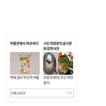
박물관에서 꺼낸 바다
시인 최원준의 음식문
화 잡학사전
벽에 걸린 부산의 여름
관문과 환대, 부산 역전
음식