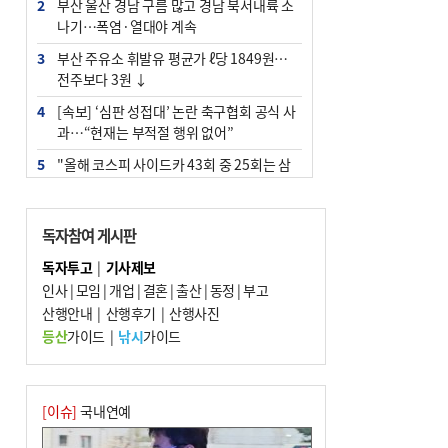
2
부산 울산 경남 구름 많고 경남 북서내륙 소
나기…폭염·열대야 계속
3
부산 주유소 휘발유 평균가 ℓ당 1849원…
전주보다 3원 ↓
4
[속보] ‘심판 성접대’ 논란 축구협회 공식 사
과…“현재는 부적절 행위 없어”
5
"올해 코스피 사이드카 43회 중 25회는 삼
전닉스 ETF 이후 발생"
6
‘탄약 부족 사태’ 보도에 격노한 트럼프…
독자참여 게시판
군사기밀 유출자 색출 지시
독자투고
|
기사제보
7
서울 중랑구서 흉기 난동…60대 남성 2명
인사
|
모임
|
개업
|
결혼
|
출산
|
동정
|
부고
사망
산행안내
|
산행후기
|
산행사진
8
부산 앞바다에 기름 425ℓ 유출한 러시아 화
등산
가이드
|
낚시
가이드
물선 적발
9
입추 지났지만 푹푹 찐다…온열질환자 10
년 만에 3배
[이슈]
국내연예
10
[2026 부산청소년극지체험탐험대 현장르