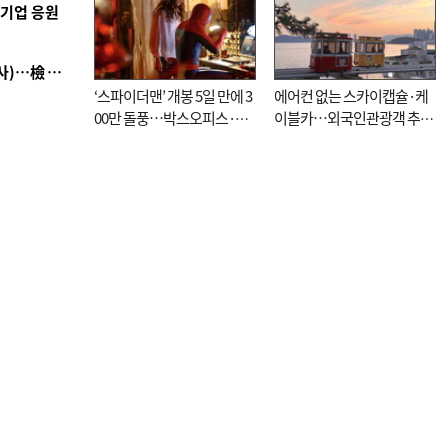
역기업 응원
■ 검사 신분 버리고 직급하향(10년 이하 저연차 검사)…檢 중수청행 기피
‘스파이더맨’ 개봉 5일 만에 3
에어컨 없는 스카이캡슐·케
00만 돌풍…박스오피스·예
이블카…외국인관광객 추억
매율 동시 1위
대신 고역 될라