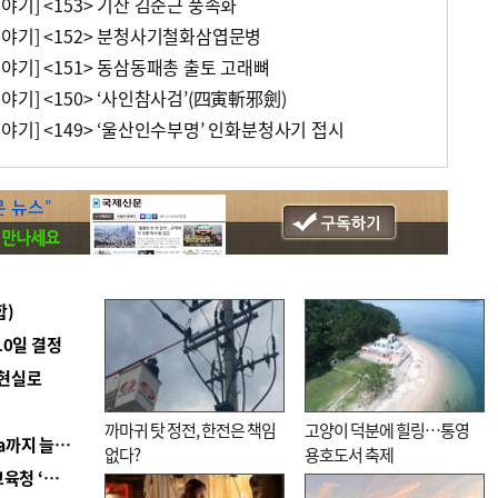
기] <153> 기산 김준근 풍속화
야기] <152> 분청사기철화삼엽문병
기] <151> 동삼동패총 출토 고래뼈
기] <150> ‘사인참사검’(四寅斬邪劍)
기] <149> ‘울산인수부명’ 인화분청사기 접시
합)
10일 결정
 현실로
까마귀 탓 정전, 한전은 책임
고양이 덕분에 힐링…통영
■ 경남 농정 비전 ‘잘 사는 농촌’…스마트팜 1000㏊까지 늘린다
없다?
용호도서 축제
■ 교육혁신선도지 공모 코앞인데…구·군 난색에 교육청 ‘쩔쩔’