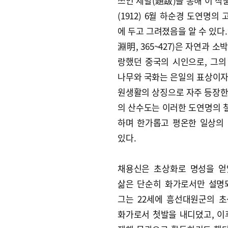
쓰인 제발(題跋)을 통해 이 작
(1912) 6월 하순경 도연명의
에 두고 그려졌음을 알 수 있다
淵明, 365~427)은 자연과 소
랑했던 중국의 시인으로, 그의
나무와 국화는 은일의 표상이자
원생활의 상징으로 자주 등장한
의 산수도는 이러한 도연명의 
하며 한가롭고 평온한 일상의
있다.
채용신은 초상화로 명성을 얻
삶은 단순히 화가로서만 설명
그는 22세에 흥선대원군의 
화가로서 첫발을 내디뎠고, 이