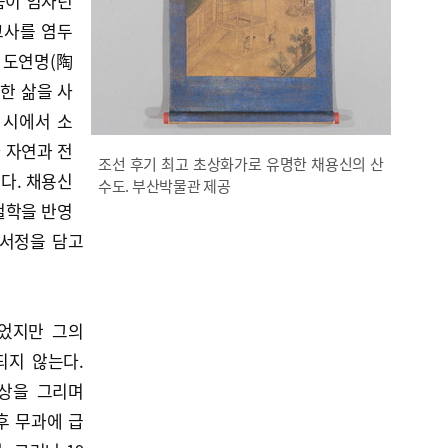
품이 임자년
 고사를 염두
. 도연명(陶
박한 삶을 사
 시에서 소
 자연과 전
조선 후기 최고 초상화가로 유명한 채용신의 산
다. 채용신
수도. 부산박물관 제공
철학을 반영
 서정을 담고
었지만 그의
되지 않는다.
초상을 그리며
후 무과에 급