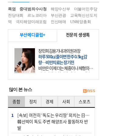
폭염
중대범죄수사청
해양수산부
더불어민주당
전당대회
르노코리아
부산관광
교육혁신선도지
역
극지해양미래포럼
인신매매
UN해양총회
부산메디클럽+
전문의 생생톡
장민희김용기내과의원과장
하루 500㎉ 줄이면 한주 0.5㎏ 감
량…비만치료는 장기전
비만은 이제 더는 체중이나 체형의 문
제가 아니다. 하나의 질병으로 인지
하고 치료와 관리를 해야 한다. 세계
보건기구(WHO)는 이미 1994년 비만
많이 본 뉴스
을 인류의 중요한
종합
정치
경제
사회
스포츠
1
[속보] 여전히 ‘독도는 우리땅’ 외치는 日…
韓선박이 독도 주변 해양조사 활동하자 반
발