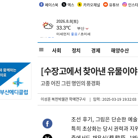
페이스북
엑스
카카오채널
유튜브
인스
사회
정치
경제
해양수산
[수장고에서 찾아낸 유물이야기
고종 어진 그린 명인의 풍경화
이성훈 복천박물관 학예연구사
| 입력 : 2025-03-19 19:32:03
조선 후기, 그림은 단순한 예술
특히 초상화는 당시 권력과 지위
중에서도 채용신(蔡龍臣, 185