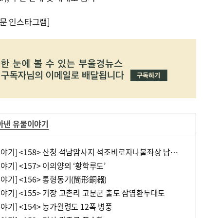
문 인스타그램]
아낸 유물이야기
[수장고에서 찾아낸 유물이야기] <158> 산청 석남암사지 석조비로자나불좌상 납석사리호와 금동보살입상
기] <157> 이의양의 ‘황학루도’
기] <156> 통형동기(筒形銅器)
야기] <155> 기장 고촌리 고분군 출토 삼엽환두대도
기] <154> 농가월령도 12폭 병풍