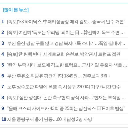
[많이 본 뉴스]
1
[속보]“SK하이닉스, 中패키징공장 매각 검토…중국서 인수 거론”
2
[속보] 여전히 ‘독도는 우리땅’ 외치는 日…韓선박이 독도 주변 해양조사 활동하자 반발
3
부산 울산 경남 구름 많고 경남 북서내륙 소나기…폭염·열대야 계속
4
[속보]‘尹 탄핵 반대’ 세계로교회 손현보, 백악관서 트럼프 접견
5
‘탄약 부족 사태’ 보도에 격노한 트럼프…군사기밀 유출자 색출 지시
6
부산 주유소 휘발유 평균가 ℓ당 1849원… 전주보다 3원 ↓
7
노후 상수도관 파열에 폭염 속 사상구 2300여 가구 6시간 단수
8
[속보] ‘심판 성접대’ 논란 축구협회 공식 사과…“현재는 부적절 행위 없어”
9
"올해 코스피 사이드카 43회 중 25회는 삼전닉스 ETF 이후 발생"
10
서울 중랑구서 흉기 난동…60대 남성 2명 사망