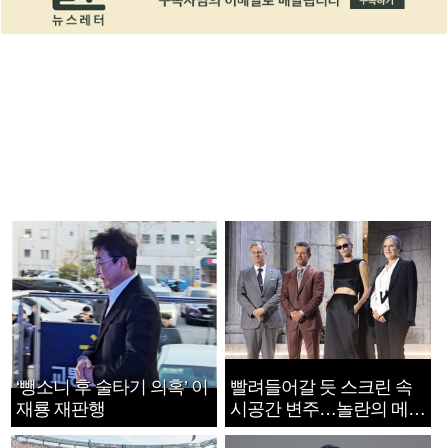
‘뺑소니 후 술타기 의혹’ 이
빨려들어갈 듯 스크린 속
재룡 재판행
시공간 변주…놀란의 메시
지는 ‘전쟁 속죄’