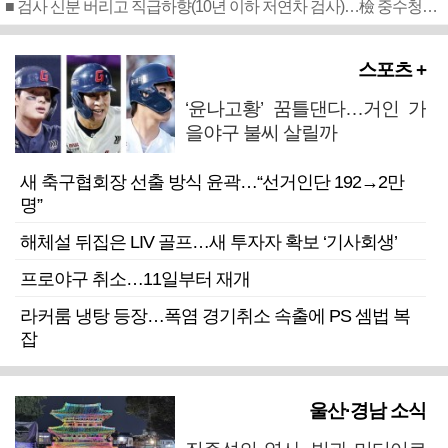
■ 검사 신분 버리고 직급하향(10년 이하 저연차 검사)…檢 중수청행 기피
스포츠 +
‘윤나고황’ 꿈틀댄다…거인 가
을야구 불씨 살릴까
새 축구협회장 선출 방식 윤곽…“선거인단 192→2만
명”
해체설 뒤집은 LIV 골프…새 투자자 확보 ‘기사회생’
프로야구 취소…11일부터 재개
라커룸 냉탕 등장…폭염 경기취소 속출에 PS 셈법 복
잡
울산·경남 소식