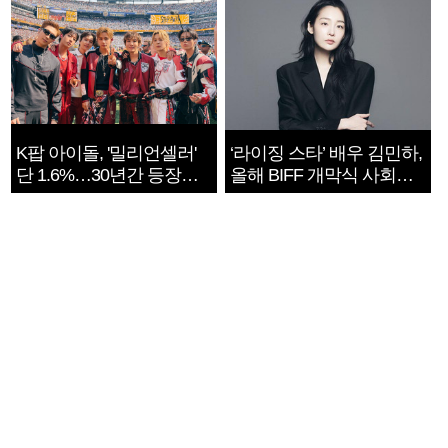
K팝 아이돌, '밀리언셀러'
‘라이징 스타’ 배우 김민하,
단 1.6%…30년간 등장
올해 BIFF 개막식 사회자
1182개팀 전수조사
확정