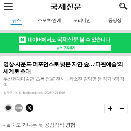
뉴스
스포츠·연예
오피니언
동영상
영상·사운드·퍼포먼스로 빚은 자연·숲…‘다원예술’의
세계로 초대
부산현대미술관 ‘초록 전율’ 전시…곽소진·김익명 등 작가 5명 참
여
김현주 기자 kimhju@kookje.co.kr | 2025.04.21 19:05
- 을숙도 거니는 듯 공감각적 경험