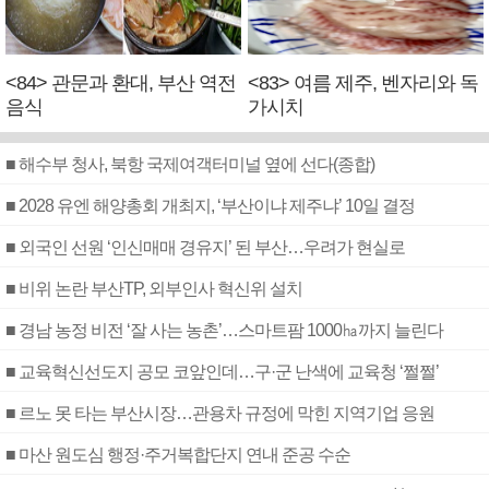
<84> 관문과 환대, 부산 역전
<83> 여름 제주, 벤자리와 독
음식
가시치
■ 해수부 청사, 북항 국제여객터미널 옆에 선다(종합)
■ 2028 유엔 해양총회 개최지, ‘부산이냐 제주냐’ 10일 결정
■ 외국인 선원 ‘인신매매 경유지’ 된 부산…우려가 현실로
■ 비위 논란 부산TP, 외부인사 혁신위 설치
■ 경남 농정 비전 ‘잘 사는 농촌’…스마트팜 1000㏊까지 늘린다
■ 교육혁신선도지 공모 코앞인데…구·군 난색에 교육청 ‘쩔쩔’
■ 르노 못 타는 부산시장…관용차 규정에 막힌 지역기업 응원
■ 마산 원도심 행정·주거복합단지 연내 준공 수순