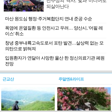
진주성의 역사, 빛과 미디어로
되살아난다
마산 원도심 행정·주거복합단지 연내 준공 수순
폭염에 온열질환 등 안전사고 우려… 양산시, '어필 레
이스' 취소
창녕 중부내륙고속도로서 포탄 발견…살상력 없는 모
의탄으로 밝혀져
입원환자가 연달아 사망한 울산 한 정신의료기관 폐원
전망
근교산
주말엔&라이프