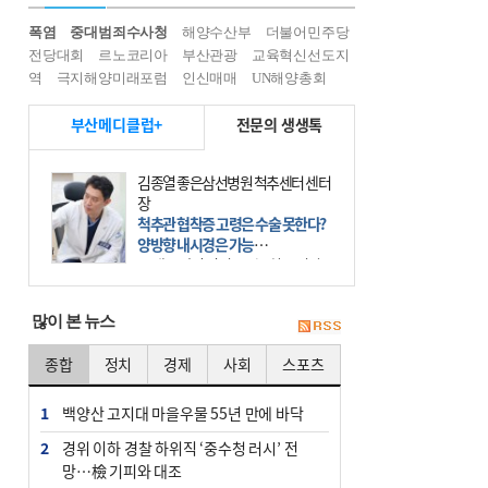
폭염
중대범죄수사청
해양수산부
더불어민주당
전당대회
르노코리아
부산관광
교육혁신선도지
역
극지해양미래포럼
인신매매
UN해양총회
부산메디클럽+
전문의 생생톡
이승준 거인병원 대표원장
회전근개 재파열 잦은 편…어깨 진피
보강술 고려를
어깨병변은 어깨를 이루는 인체 조직
에 발생하는 손상을 말한다. 여기에
는 오십견과 회전근개 증후군, 어깨
의 석회성 힘줄염 등이 있다. 국민건
많이 본 뉴스
강보험에 의하면 어깨병변
종합
정치
경제
사회
스포츠
1
백양산 고지대 마을우물 55년 만에 바닥
2
경위 이하 경찰 하위직 ‘중수청 러시’ 전
망…檢 기피와 대조