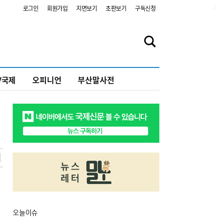
2
로그인
회원가입
지면보기
초판보기
구독신청
V국제
오피니언
부산말사전
오늘
이슈