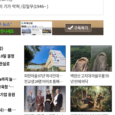
 기가 막혀 /김일우(1946~ )
합)
10일 결정
 현실로
피란마을 67년 역사인데…
백양산 고지대 마을우물 55
■ 경남 농정 비전 ‘잘 사는 농촌’…스마트팜 1000㏊까지 늘린다
전교생 24명 아미초 통폐합
년 만에 바닥
■ 교육혁신선도지 공모 코앞인데…구·군 난색에 교육청 ‘쩔쩔’
기로
역기업 응원
■ 검사 신분 버리고 직급하향(10년 이하 저연차 검사)…檢 중수청행 기피