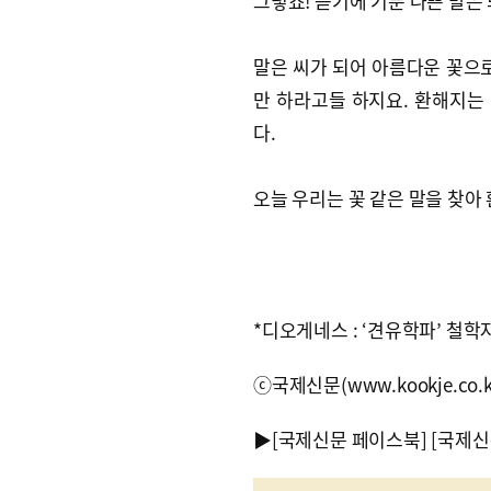
그렇죠! 듣기에 기분 나쁜 말은
말은 씨가 되어 아름다운 꽃으로
만 하라고들 하지요. 환해지는
다.
오늘 우리는 꽃 같은 말을 찾아 
*디오게네스 : ‘견유학파’ 철학
ⓒ국제신문(www.kookje.co.
▶
[국제신문 페이스북]
[국제신