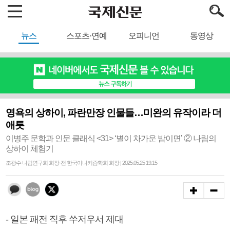
뉴스
스포츠·연예
오피니언
동영상
영욕의 상하이, 파란만장 인물들…미완의 유작이라 더
애틋
이병주 문학과 인문 클래식 <31> ‘별이 차가운 밤이면’ ② 나림의
상하이 체험기
조광수 나림연구회 회장·전 한국아나키즘학회 회장 | 2025.05.25 19:15
- 일본 패전 직후 쑤저우서 제대