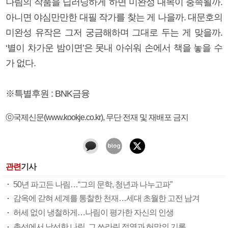
나림의 작품을 딥러닝하게 하면 미완성 대목이 충족될까.
아니면 야심만만한 대필 작가를 찾는 게 나을까. 대문호의
미완성 유작은 그저 궁금해하며 그대로 두는 게 맞을까.
‘별이 차가운 밤이면’은 못내 아쉬워 손에서 책을 놓을 수
가 없다.
※특별후원 : BNK금융
ⓒ국제신문(www.kookje.co.kr), 무단 전재 및 재배포 금지
관련
기사
50년 파고든 나림…“그의 문학, 청년과 나누고파”
감옥에 갇혀 세계를 통찰한 천재…세대 초월한 고전 남겨
허세 없이 냉철하게…나림이 평가한 자신의 인생
총선에서 낙선한 나림, 그 쓰라린 정열과 허망의 기록