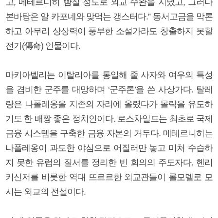
고, 메테르니히 뺨칠 정도로 외교 수완을 지녔고, 그러나
본바탕은 알 카포네와 맞먹는 갱스터다.” 동서고금을 막론
하고 아무리 상상력이 풍부한 소설가라도 창출하지 못할
전기(傳奇) 인물이다.
마키아벨리는 이탈리아를 통일해 줄 사자와 여우의 특성
을 겸비한 군주를 대망하며 ‘군주론’을 쓴 사상가다. 탈레
랑은 나폴레옹을 지존의 자리에 올렸다가 몰락을 유도하
기도 한 배짱 좋은 정치인이다. 로스차일드는 최초로 국제
금융 시스템을 구축한 금융 자본의 거두다. 메테르니히는
나폴레옹이 과도한 야심으로 어질러만 놓고 미처 수습하
지 못한 유럽의 질서를 정리한 빈 회의의 주도자다. 헨리
키신저를 비롯한 역대 뜨르르한 외교관들이 롤모델로 모
시는 외교의 전설이다.