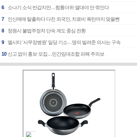
6
소나기 소식 반갑지만…찜통더위·열대야 안 꺾인다
7
인신매매 탈출하다 다친 외국인, 치료비 폭탄까지 맞을뻔
8
창원시 불법주정차 단속 계도 중심 전환
9
엘시티 ‘사무장병원’ 일당 기소…명의 빌려준 의사는 구속
10
신고 없이 홍보·모집…민간임대조합 피해 주의보