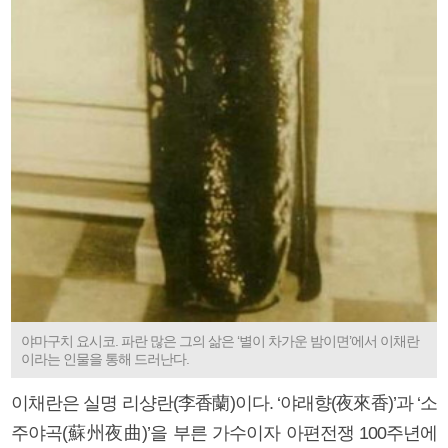
야마구치 요시코. 파란 많은 그의 삶은 ‘별이 차가운 밤이면’에서 이채란
이라는 인물을 통해 드러난다.
이채란은 실명 리샹란(李香蘭)이다. ‘야래향(夜來香)’과 ‘소
주야곡(蘇州夜曲)’을 부른 가수이자 아편전쟁 100주년에