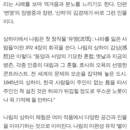
리는 사례를 보며 역겨움과 분노를 느끼기도 한다. 단편
‘변명’의 장병중과 장편, ‘산하’의 김경재가 바로 그런 인물
이다.
상하이에서 나림은 첫 창작물 ‘유맹(流氓) : 나라를 잃은 사
람들’이란 3막 4장의 희곡을 쓴다. 나림의 상하이 감상(感
想)은 이렇다. “동양과 서양의 기묘한 혼합, 옛날과 지금의
병존, 각종 인종의 대립과 그 혼혈. 호사와 오욕의 선명한
콘트라스트. 전 세계의 문제와 모순을 집약해 놓은 도시.
1945년의 상하이, 한국 사람들이 주인이 없는 틈을 타서
주인인 척 설친 것은 허파가 뒤집힐 정도로 우스운 노릇이
나 꼭 기억해 둘 만하다.”
나림의 상하이 체험은 여러 작품에서 다양한 공간과 인물
을 이야기하는 것으로 이어진다. 나림의 미완성 유작 ‘별이