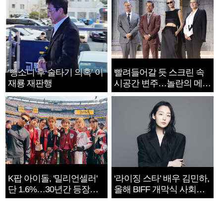
‘뺑소니 후 술타기 의혹’ 이
빨려들어갈 듯 스크린 속
재룡 재판행
시공간 변주…놀란의 메시
지는 ‘전쟁 속죄’
K팝 아이돌, '밀리언셀러'
‘라이징 스타’ 배우 김민하,
단 1.6%…30년간 등장
올해 BIFF 개막식 사회자
1182개팀 전수조사
확정