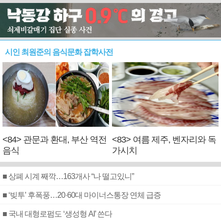
시인 최원준의 음식문화 잡학사전
<84> 관문과 환대, 부산 역전
<83> 여름 제주, 벤자리와 독
음식
가시치
■ 상폐 시계 째깍…163개사 “나 떨고있니”
■ ‘빚투’ 후폭풍…20·60대 마이너스통장 연체 급증
■ 국내 대형로펌도 ‘생성형 AI’ 쓴다