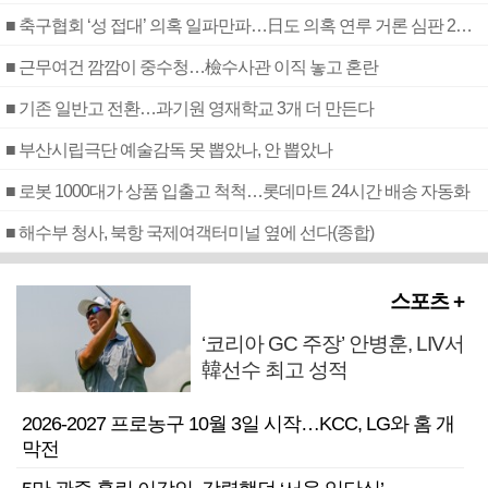
■ 축구협회 ‘성 접대’ 의혹 일파만파…日도 의혹 연루 거론 심판 2명 조사
■ 근무여건 깜깜이 중수청…檢수사관 이직 놓고 혼란
■ 기존 일반고 전환…과기원 영재학교 3개 더 만든다
■ 부산시립극단 예술감독 못 뽑았나, 안 뽑았나
■ 로봇 1000대가 상품 입출고 척척…롯데마트 24시간 배송 자동화
■ 해수부 청사, 북항 국제여객터미널 옆에 선다(종합)
스포츠 +
‘코리아 GC 주장’ 안병훈, LIV서
韓선수 최고 성적
2026-2027 프로농구 10월 3일 시작…KCC, LG와 홈 개
막전