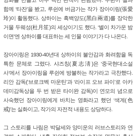
함께 ‘타잔’을 봤고, 루쉰에 버금가는 작가 장아이링(張愛
玲)이 활동했다. 상하이는 흑백양도(黑白兩道)를 장악한
거물 두웨성(杜月笙)의 세상이기도 했다. ‘별이 차가운 밤
이면’엔 상하이를 대표하는 세 인물 이야기가 다 나온다.
장아이링은 1930-40년대 상하이의 불안감과 화려함을 독
특한 문체로 그렸다. 샤즈칭(夏志淸)은 ‘중국현대소설
사’에서 장아이링을 루쉰에 방불하는 작가라고 극찬했다.
리안 감독(‘브로크벡 마운틴’과 ‘라이프 오브 파이’로 아카
데미감독상을 두 번 받은 타이완 감독)이 연모의 념으로
사숙했던 장아이링에게 바치는 영화라고 했던 ‘색계(色
戒)’는 실화이고, 작가의 자전적 내용도 상당하다.
그 스토리를 나림은 박달세와 양미운의 러브스토리와 연