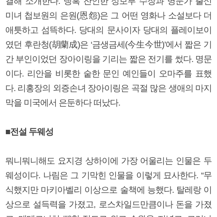
결해 소개한다. 냉혹 잔인한 정보부 수장과 명문가 출신
미녀 첩보원의 은원(恩怨)은 그 어떤 영화나 소설보다 더
애틋하고 섬뜩하다. 당대의 문사이자 당대의 플레이보이
였던 후란청(胡蘭成)은 ‘금생금세(今生今世)’에서 짧은 기
간 부인이었던 장아이링을 기리는 짧은 전기를 썼다. 명문
이다. 리안을 비롯한 숱한 문인 예인들이 오마주를 표했
다. 리홍장의 외증손녀 장아이링은 곡절 많은 생애의 마지
막을 미국에서 은둔하다 떠났다.
■전설 두웨성
뭐니뭐니해도 요지경 상하이에 가장 어울리는 인물은 두
웨성이다. 나림은 그 기막힌 인물을 이렇게 묘사한다. “무
식했지만 마키아벨리 이상으로 술책에 능했다. 탈레랑 이
상으로 설득력을 가졌고, 로스차일드만큼이나 돈을 가졌