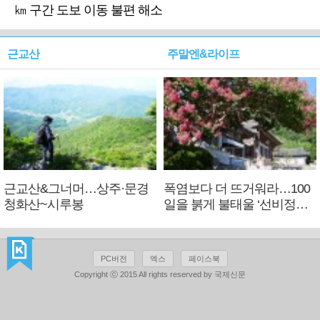
㎞ 구간 도보 이동 불편 해소
근교산
주말엔&라이프
근교산&그너머…상주·문경
폭염보다 더 뜨거워라…100
청화산~시루봉
일을 붉게 불태울 ‘선비정신’
피었네
PC버전
엑스
페이스북
Copyright ⓒ 2015 All rights reserved by 국제신문