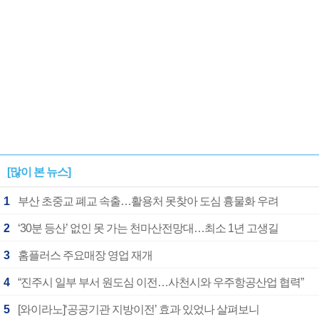
[많이 본 뉴스]
1
부산 초중교 폐교 속출…활용처 못찾아 도심 흉물화 우려
2
‘30분 등산’ 없인 못 가는 천마산전망대…최소 1년 고생길
3
홈플러스 주요매장 영업 재개
4
“진주시 일부 부서 원도심 이전…사천시와 우주항공산업 협력”
5
[와이라노]‘공공기관 지방이전’ 효과 있었나 살펴보니