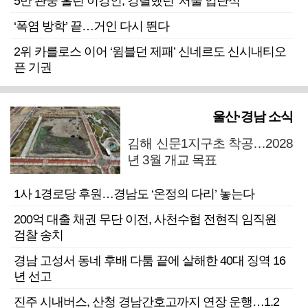
5만 관중 홀린 이강인, 강렬했던 ‘서울 입단식’
‘폭염 방학’ 끝…거인 다시 뛴다
2위 카를로스 이어 ‘윔블던 제패’ 신네르도 신시내티오
픈 기권
울산·경남 소식
김해 신문1지구초 착공…2028
년 3월 개교 목표
1사 1경로당 후원…경남도 ‘온정의 다리’ 놓는다
200억 대출 채권 무단 이전, 사천수협 전현직 임직원
검찰 송치
경남 고성서 동네 후배 다툼 끝에 살해한 40대 징역 16
년 선고
진주 시내버스, 산청 경남간호고까지 연장 운행…1.2