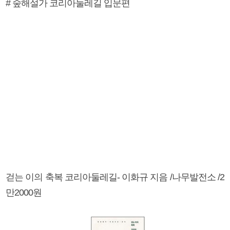
# 숲해설가 코리아둘레길 입문편
걷는 이의 축복 코리아둘레길- 이화규 지음 /나무발전소 /2
만2000원