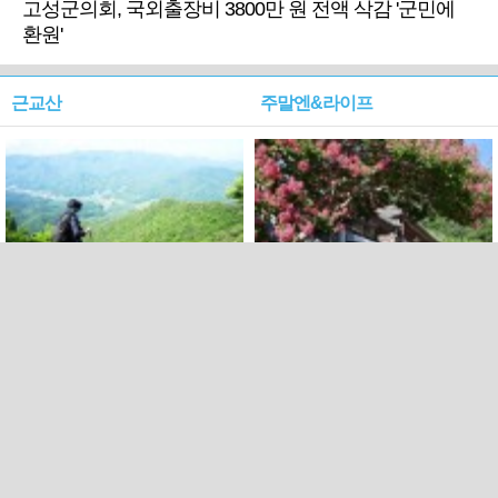
고성군의회, 국외출장비 3800만 원 전액 삭감 '군민에
환원'
근교산
주말엔&라이프
근교산&그너머…상주·문경
폭염보다 더 뜨거워라…100
청화산~시루봉
일을 붉게 불태울 ‘선비정신’
피었네
PC버전
엑스
페이스북
Copyright ⓒ 2015 All rights reserved by 국제신문