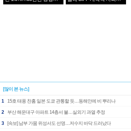
1182개팀 전수조사
확정
[많이 본 뉴스]
1
15호 태풍 찬홈 일본 도쿄 관통할 듯…동해안에 비 뿌리나
2
부산 해운대구 아파트 14층서 불…실외기 과열 추정
3
[속보] 남부 가뭄 위성서도 선명…저수지 바닥 드러났다