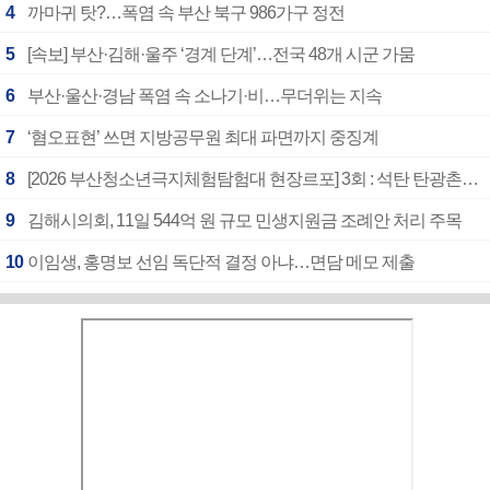
4
까마귀 탓?…폭염 속 부산 북구 986가구 정전
5
[속보] 부산·김해·울주 ‘경계 단계’…전국 48개 시군 가뭄
6
부산·울산·경남 폭염 속 소나기·비…무더위는 지속
7
‘혐오표현’ 쓰면 지방공무원 최대 파면까지 중징계
8
[2026 부산청소년극지체험탐험대 현장르포] 3회 : 석탄 탄광촌에서 북극 연구의 중심지로
9
김해시의회, 11일 544억 원 규모 민생지원금 조례안 처리 주목
10
이임생, 홍명보 선임 독단적 결정 아냐…면담 메모 제출