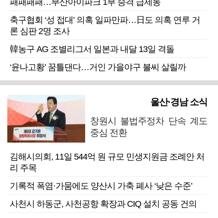
패패패패…부산아이파크 1부 승격 급제동
축구협회 ‘성 접대’ 의혹 일파만파…日도 의혹 연루 거
론 심판 2명 조사
韓농구 AG 조별리그서 일본과 내달 13일 격돌
‘윤나고황’ 꿈틀댄다…거인 가을야구 불씨 살릴까
울산·경남 소식
창원시 불법주정차 단속 계도
중심 전환
김해시의회, 11일 544억 원 규모 민생지원금 조례안 처
리 주목
기록적 폭염·가뭄에도 양산시 가축 폐사 ‘낮은 수준’
사천시 하동군, 사천공항 확장과 CIQ 설치 공동 건의