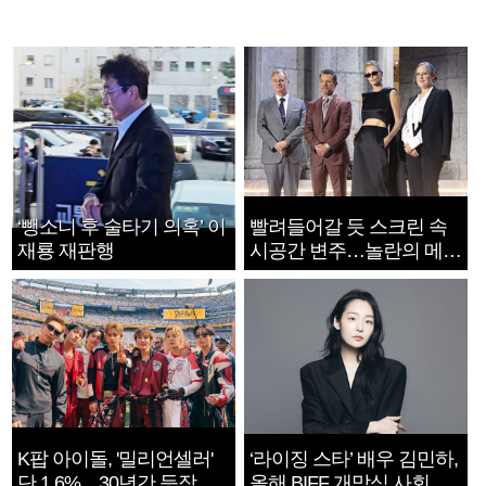
‘뺑소니 후 술타기 의혹’ 이
빨려들어갈 듯 스크린 속
재룡 재판행
시공간 변주…놀란의 메시
지는 ‘전쟁 속죄’
K팝 아이돌, '밀리언셀러'
‘라이징 스타’ 배우 김민하,
단 1.6%…30년간 등장
올해 BIFF 개막식 사회자