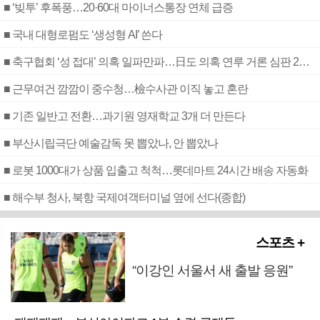
■ ‘빚투’ 후폭풍…20·60대 마이너스통장 연체 급증
■ 국내 대형로펌도 ‘생성형 AI’ 쓴다
■ 축구협회 ‘성 접대’ 의혹 일파만파…日도 의혹 연루 거론 심판 2명 조사
■ 근무여건 깜깜이 중수청…檢수사관 이직 놓고 혼란
■ 기존 일반고 전환…과기원 영재학교 3개 더 만든다
■ 부산시립극단 예술감독 못 뽑았나, 안 뽑았나
■ 로봇 1000대가 상품 입출고 척척…롯데마트 24시간 배송 자동화
■ 해수부 청사, 북항 국제여객터미널 옆에 선다(종합)
스포츠 +
“이강인 서울서 새 출발 응원”