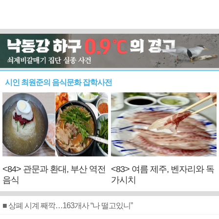
시인 최원준의 음식문화 잡학사전
<84> 관문과 환대, 부산 역전
<83> 여름 제주, 벤자리와 독
음식
가시치
■ 상폐 시계 째깍…163개사 “나 떨고있니”