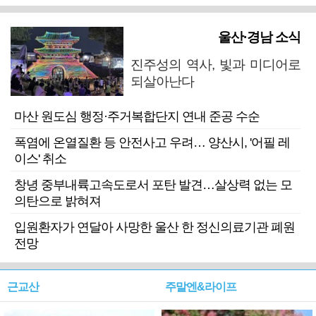
울산·경남 소식
진주성의 역사, 빛과 미디어로
되살아난다
마산 원도심 행정·주거복합단지 연내 준공 수순
폭염에 온열질환 등 안전사고 우려… 양산시, '어필 레
이스' 취소
창녕 중부내륙고속도로서 포탄 발견…살상력 없는 모
의탄으로 밝혀져
입원환자가 연달아 사망한 울산 한 정신의료기관 폐원
전망
근교산
주말엔&라이프