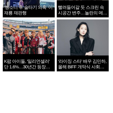
‘뺑소니 후 술타기 의혹’ 이
빨려들어갈 듯 스크린 속
재룡 재판행
시공간 변주…놀란의 메시
지는 ‘전쟁 속죄’
K팝 아이돌, '밀리언셀러'
‘라이징 스타’ 배우 김민하,
단 1.6%…30년간 등장
올해 BIFF 개막식 사회자
1182개팀 전수조사
확정