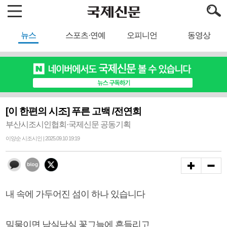
뉴스
스포츠·연예
오피니언
동영상
[이 한편의 시조] 푸른 고백 /전연희
부산시조시인협회·국제신문 공동기획
이양순 시조시인 | 2025.09.10 19:19
내 속에 가두어진 섬이 하나 있습니다
밀물이면 남실남실 꽃그늘에 흔들리고