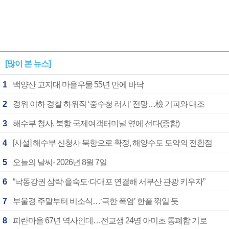
[많이 본 뉴스]
1
백양산 고지대 마을우물 55년 만에 바닥
2
경위 이하 경찰 하위직 ‘중수청 러시’ 전망…檢 기피와 대조
3
해수부 청사, 북항 국제여객터미널 옆에 선다(종합)
4
[사설] 해수부 신청사 북항으로 확정, 해양수도 도약의 전환점
5
오늘의 날씨- 2026년 8월 7일
6
“낙동강권 삼락·을숙도·다대포 연결해 서부산 관광 키우자”
7
부울경 주말부터 비소식…‘극한 폭염’ 한풀 꺾일 듯
8
피란마을 67년 역사인데…전교생 24명 아미초 통폐합 기로