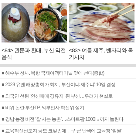
<84> 관문과 환대, 부산 역전
<83> 여름 제주, 벤자리와 독
음식
가시치
■ 해수부 청사, 북항 국제여객터미널 옆에 선다(종합)
■ 2028 유엔 해양총회 개최지, ‘부산이냐 제주냐’ 10일 결정
■ 외국인 선원 ‘인신매매 경유지’ 된 부산…우려가 현실로
■ 비위 논란 부산TP, 외부인사 혁신위 설치
■ 경남 농정 비전 ‘잘 사는 농촌’…스마트팜 1000㏊까지 늘린다
■ 교육혁신선도지 공모 코앞인데…구·군 난색에 교육청 ‘쩔쩔’