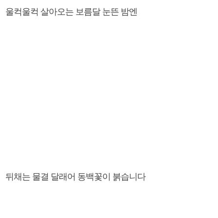
울컥울컥 살아오는 보름달 눈뜬 밤엔
뒤채는 물결 달래어 동백꽃이 붉습니다