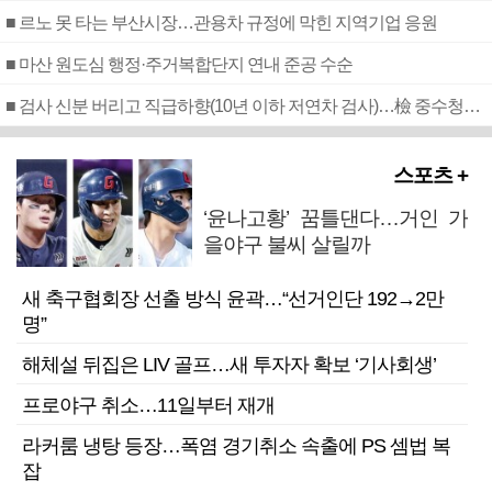
■ 르노 못 타는 부산시장…관용차 규정에 막힌 지역기업 응원
■ 마산 원도심 행정·주거복합단지 연내 준공 수순
■ 검사 신분 버리고 직급하향(10년 이하 저연차 검사)…檢 중수청행 기피
스포츠 +
‘윤나고황’ 꿈틀댄다…거인 가
을야구 불씨 살릴까
새 축구협회장 선출 방식 윤곽…“선거인단 192→2만
명”
해체설 뒤집은 LIV 골프…새 투자자 확보 ‘기사회생’
프로야구 취소…11일부터 재개
라커룸 냉탕 등장…폭염 경기취소 속출에 PS 셈법 복
잡