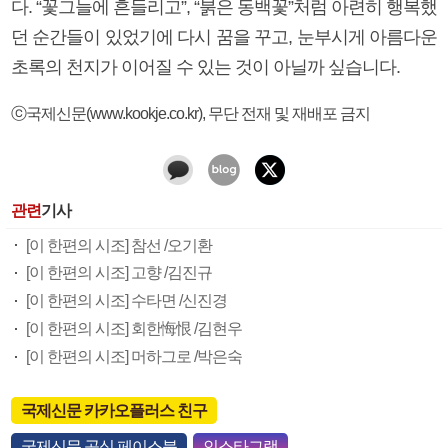
다. “꽃그늘에 흔들리고”, “붉은 동백꽃”처럼 아련히 행복했
던 순간들이 있었기에 다시 꿈을 꾸고, 눈부시게 아름다운
초록의 천지가 이어질 수 있는 것이 아닐까 싶습니다.
ⓒ국제신문(www.kookje.co.kr), 무단 전재 및 재배포 금지
관련
기사
[이 한편의 시조] 참선 /오기환
[이 한편의 시조] 고향 /김진규
[이 한편의 시조] 수타면 /신진경
[이 한편의 시조] 회한悔恨 /김현우
[이 한편의 시조] 머하그로 /박은숙
국제신문 카카오플러스 친구
국제신문 공식 페이스북
인스타그램