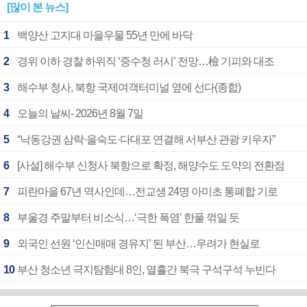
[많이 본 뉴스]
1
백양산 고지대 마을우물 55년 만에 바닥
2
경위 이하 경찰 하위직 ‘중수청 러시’ 전망…檢 기피와 대조
3
해수부 청사, 북항 국제여객터미널 옆에 선다(종합)
4
오늘의 날씨- 2026년 8월 7일
5
“낙동강권 삼락·을숙도·다대포 연결해 서부산 관광 키우자”
6
[사설] 해수부 신청사 북항으로 확정, 해양수도 도약의 전환점
7
피란마을 67년 역사인데…전교생 24명 아미초 통폐합 기로
8
부울경 주말부터 비소식…‘극한 폭염’ 한풀 꺾일 듯
9
외국인 선원 ‘인신매매 경유지’ 된 부산…우려가 현실로
10
부산 청소년 극지탐험대 8인, 열흘간 북극 구석구석 누빈다