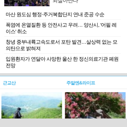
되살아난다
마산 원도심 행정·주거복합단지 연내 준공 수순
폭염에 온열질환 등 안전사고 우려… 양산시, '어필 레
이스' 취소
창녕 중부내륙고속도로서 포탄 발견…살상력 없는 모
의탄으로 밝혀져
입원환자가 연달아 사망한 울산 한 정신의료기관 폐원
전망
근교산
주말엔&라이프