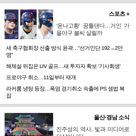
스포츠 +
‘윤나고황’ 꿈틀댄다…거인 가
을야구 불씨 살릴까
새 축구협회장 선출 방식 윤곽…“선거인단 192→2만
명”
해체설 뒤집은 LIV 골프…새 투자자 확보 ‘기사회생’
프로야구 취소…11일부터 재개
라커룸 냉탕 등장…폭염 경기취소 속출에 PS 셈법 복
잡
울산·경남 소식
진주성의 역사, 빛과 미디어로