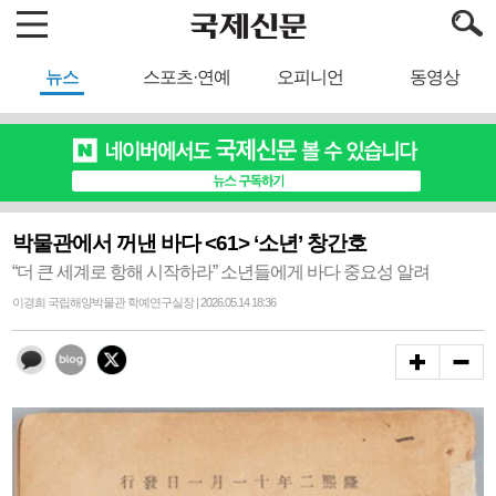
뉴스
스포츠·연예
오피니언
동영상
박물관에서 꺼낸 바다 <61> ‘소년’ 창간호
“더 큰 세계로 항해 시작하라” 소년들에게 바다 중요성 알려
이경희 국립해양박물관 학예연구실장 | 2026.05.14 18:36