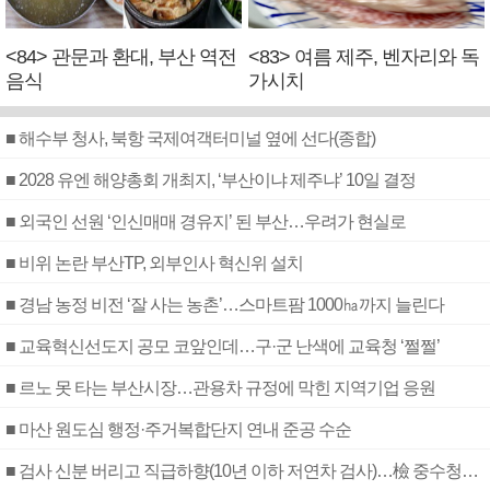
<84> 관문과 환대, 부산 역전
<83> 여름 제주, 벤자리와 독
음식
가시치
■ 해수부 청사, 북항 국제여객터미널 옆에 선다(종합)
■ 2028 유엔 해양총회 개최지, ‘부산이냐 제주냐’ 10일 결정
■ 외국인 선원 ‘인신매매 경유지’ 된 부산…우려가 현실로
■ 비위 논란 부산TP, 외부인사 혁신위 설치
■ 경남 농정 비전 ‘잘 사는 농촌’…스마트팜 1000㏊까지 늘린다
■ 교육혁신선도지 공모 코앞인데…구·군 난색에 교육청 ‘쩔쩔’
■ 르노 못 타는 부산시장…관용차 규정에 막힌 지역기업 응원
■ 마산 원도심 행정·주거복합단지 연내 준공 수순
■ 검사 신분 버리고 직급하향(10년 이하 저연차 검사)…檢 중수청행 기피