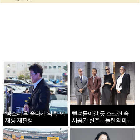
‘뺑소니 후 술타기 의혹’ 이
빨려들어갈 듯 스크린 속
재룡 재판행
시공간 변주…놀란의 메시
지는 ‘전쟁 속죄’