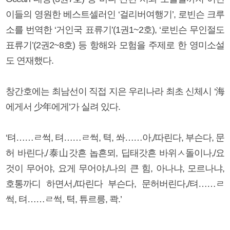
이들의 영원한 베스트셀러인 ‘걸리버여행기’, 로빈슨 크루
소를 번역한 ‘거인국 표류기’(1권1~2호), ‘로빈슨 무인절도
표류기’(2권2~8호) 등 항해와 모험을 주제로 한 영미소설
도 연재했다.
창간호에는 최남선이 직접 지은 우리나라 최초 신체시 ‘海
에게서 少年에게’가 실려 있다.
‘텨……ㄹ썩, 텨……ㄹ썩, 텩, 쏴……아,/따린다, 부슨다, 문
허 바린다,/泰山갓흔 놉흔뫼, 딥태갓흔 바위ㅅ돌이나,/요
것이 무어야, 요게 무어야,/나의 큰 힘, 아나냐, 모르나냐,
호통까디 하면서,/따린다 부슨다, 문허버린다,/텨……ㄹ
썩, 텨……ㄹ썩, 텩, 튜르릉, 콱.’