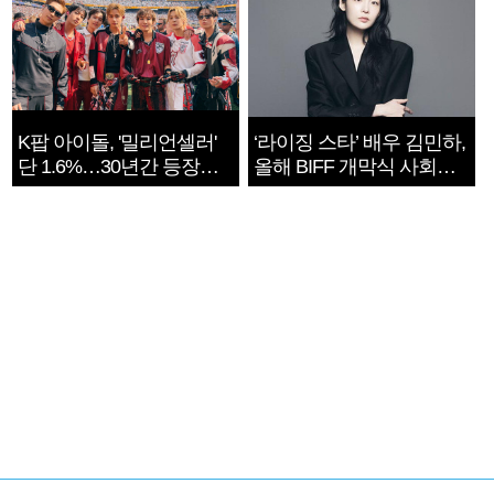
K팝 아이돌, '밀리언셀러'
‘라이징 스타’ 배우 김민하,
단 1.6%…30년간 등장
올해 BIFF 개막식 사회자
1182개팀 전수조사
확정