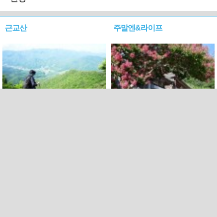
근교산
주말엔&라이프
근교산&그너머…상주·문경
폭염보다 더 뜨거워라…100
청화산~시루봉
일을 붉게 불태울 ‘선비정신’
피었네
PC버전
엑스
페이스북
Copyright ⓒ 2015 All rights reserved by 국제신문