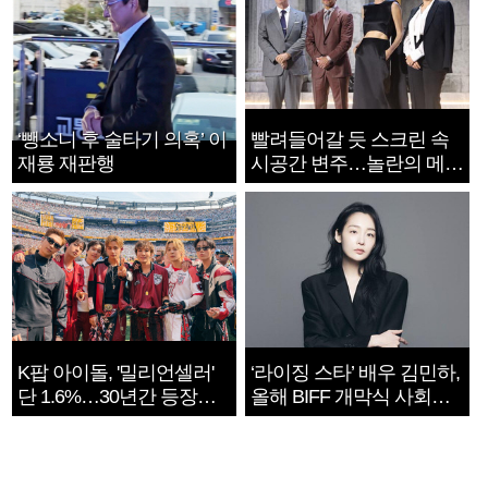
‘뺑소니 후 술타기 의혹’ 이
빨려들어갈 듯 스크린 속
재룡 재판행
시공간 변주…놀란의 메시
지는 ‘전쟁 속죄’
K팝 아이돌, '밀리언셀러'
‘라이징 스타’ 배우 김민하,
단 1.6%…30년간 등장
올해 BIFF 개막식 사회자
1182개팀 전수조사
확정