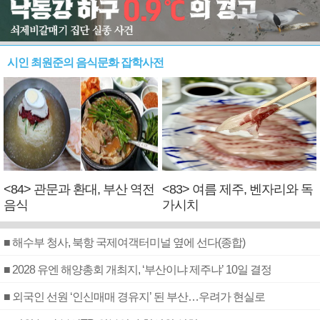
시인 최원준의 음식문화 잡학사전
<84> 관문과 환대, 부산 역전
<83> 여름 제주, 벤자리와 독
음식
가시치
■ 해수부 청사, 북항 국제여객터미널 옆에 선다(종합)
■ 2028 유엔 해양총회 개최지, ‘부산이냐 제주냐’ 10일 결정
■ 외국인 선원 ‘인신매매 경유지’ 된 부산…우려가 현실로