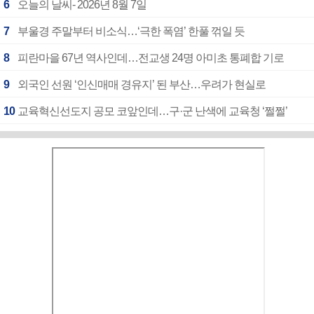
6
오늘의 날씨- 2026년 8월 7일
7
부울경 주말부터 비소식…‘극한 폭염’ 한풀 꺾일 듯
8
피란마을 67년 역사인데…전교생 24명 아미초 통폐합 기로
9
외국인 선원 ‘인신매매 경유지’ 된 부산…우려가 현실로
10
교육혁신선도지 공모 코앞인데…구·군 난색에 교육청 ‘쩔쩔’