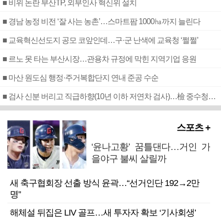
■ 비위 논란 부산TP, 외부인사 혁신위 설치
■ 경남 농정 비전 ‘잘 사는 농촌’…스마트팜 1000㏊까지 늘린다
■ 교육혁신선도지 공모 코앞인데…구·군 난색에 교육청 ‘쩔쩔’
■ 르노 못 타는 부산시장…관용차 규정에 막힌 지역기업 응원
■ 마산 원도심 행정·주거복합단지 연내 준공 수순
■ 검사 신분 버리고 직급하향(10년 이하 저연차 검사)…檢 중수청행 기피
스포츠 +
‘윤나고황’ 꿈틀댄다…거인 가
을야구 불씨 살릴까
새 축구협회장 선출 방식 윤곽…“선거인단 192→2만
명”
해체설 뒤집은 LIV 골프…새 투자자 확보 ‘기사회생’