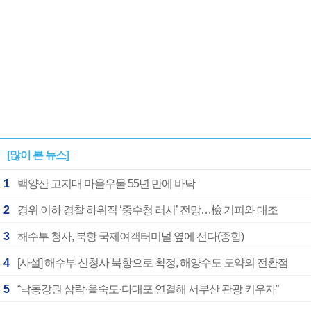
[많이 본 뉴스]
1
백양산 고지대 마을우물 55년 만에 바닥
2
경위 이하 경찰 하위직 ‘중수청 러시’ 전망…檢 기피와 대조
3
해수부 청사, 북항 국제여객터미널 옆에 선다(종합)
4
[사설] 해수부 신청사 북항으로 확정, 해양수도 도약의 전환점
5
“낙동강권 삼락·을숙도·다대포 연결해 서부산 관광 키우자”