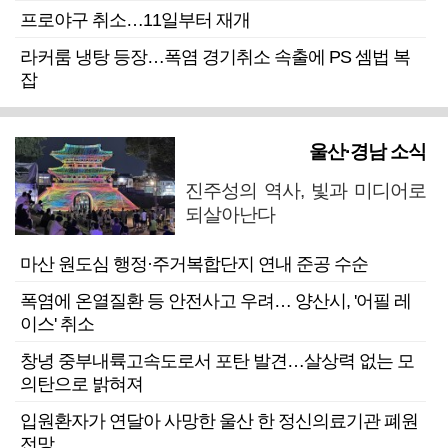
프로야구 취소…11일부터 재개
라커룸 냉탕 등장…폭염 경기취소 속출에 PS 셈법 복
잡
울산·경남 소식
진주성의 역사, 빛과 미디어로
되살아난다
마산 원도심 행정·주거복합단지 연내 준공 수순
폭염에 온열질환 등 안전사고 우려… 양산시, '어필 레
이스' 취소
창녕 중부내륙고속도로서 포탄 발견…살상력 없는 모
의탄으로 밝혀져
입원환자가 연달아 사망한 울산 한 정신의료기관 폐원
전망