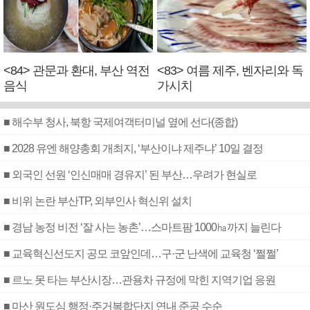
<84> 관문과 환대, 부산 역전
<83> 여름 제주, 벤자리와 독
음식
가시치
■ 해수부 청사, 북항 국제여객터미널 옆에 선다(종합)
■ 2028 유엔 해양총회 개최지, ‘부산이냐 제주냐’ 10일 결정
■ 외국인 선원 ‘인신매매 경유지’ 된 부산…우려가 현실로
■ 비위 논란 부산TP, 외부인사 혁신위 설치
■ 경남 농정 비전 ‘잘 사는 농촌’…스마트팜 1000㏊까지 늘린다
■ 교육혁신선도지 공모 코앞인데…구·군 난색에 교육청 ‘쩔쩔’
■ 르노 못 타는 부산시장…관용차 규정에 막힌 지역기업 응원
■ 마산 원도심 행정·주거복합단지 연내 준공 수순