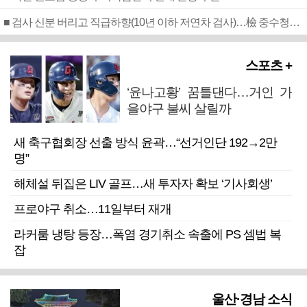
■ 검사 신분 버리고 직급하향(10년 이하 저연차 검사)…檢 중수청행 기피
스포츠 +
‘윤나고황’ 꿈틀댄다…거인 가
을야구 불씨 살릴까
새 축구협회장 선출 방식 윤곽…“선거인단 192→2만
명”
해체설 뒤집은 LIV 골프…새 투자자 확보 ‘기사회생’
프로야구 취소…11일부터 재개
라커룸 냉탕 등장…폭염 경기취소 속출에 PS 셈법 복
잡
울산·경남 소식