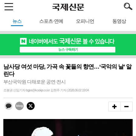
뉴스
스포츠·연예
오피니언
동영상
남사당 여섯 마당, 가곡 속 꽃들의 향연…‘국악의 날’ 알
린다
부산국악원 다채로운 공연·전시
조봉권 선임기자 bgjoe@kookje.co.kr 김현주 기자 | 2026.06.02 19:04