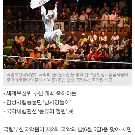
국립부산국악원이 국악의 날(6월 5일)을 맞아 선보일 안성시립남사당바
우덕이풍물단의 줄타기(어름) 공연 모습. 국립부산국악원 제공
- 세계유산위 부산 개최 축하하는
- 안성시립풍물단 ‘남사당놀이’
- 국악체험관선 ‘풍류의 정원’ 展
국립부산국악원이 제2회 국악의 날(6월 5일)을 맞아 시민