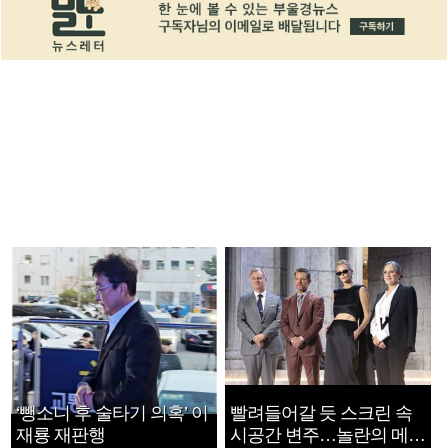
‘뺑소니 후 술타기 의혹’ 이
빨려들어갈 듯 스크린 속
재룡 재판행
시공간 변주…놀란의 메시