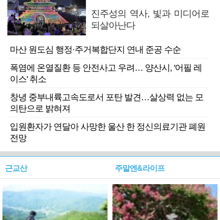
진주성의 역사, 빛과 미디어로
되살아난다
마산 원도심 행정·주거복합단지 연내 준공 수순
폭염에 온열질환 등 안전사고 우려… 양산시, '어필 레
이스' 취소
창녕 중부내륙고속도로서 포탄 발견…살상력 없는 모
의탄으로 밝혀져
입원환자가 연달아 사망한 울산 한 정신의료기관 폐원
전망
근교산
주말엔&라이프