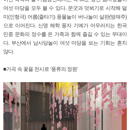
여섯 마당을 모두 볼 수 있다. 문굿과 덧뵈기로 시작해 덜
미(인형극) 어름(줄타기) 풍물놀이 버나놀이 살판(땅재주)
으로 이어진다. 신명 해학 풍자 기예가 어우러지는 한국
민중 문화의 정수를 온 가족과 함께 즐길 수 있는 무대이
다. 부산에서 남사당놀이 여섯 마당을 보는 기회는 흔치
않다.
■가곡 속 꽃을 전시로 ‘풍류의 정원’