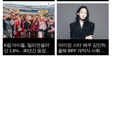
지는 ‘전쟁 속죄’
K팝 아이돌, '밀리언셀러'
‘라이징 스타’ 배우 김민하,
단 1.6%…30년간 등장
올해 BIFF 개막식 사회자
1182개팀 전수조사
확정