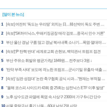
[많이 본 뉴스]
1
[속보] 여전히 ‘독도는 우리땅’ 외치는 日…韓선박이 독도 주변 해양조사 활동하자 반발
2
[속보]“SK하이닉스, 中패키징공장 매각 검토…중국서 인수 거론”
3
부산 울산 경남 구름 많고 경남 북서내륙 소나기…폭염·열대야 계속
4
[속보]‘尹 탄핵 반대’ 세계로교회 손현보, 백악관서 트럼프 접견
5
부산 주유소 휘발유 평균가 ℓ당 1849원… 전주보다 3원 ↓
6
‘탄약 부족 사태’ 보도에 격노한 트럼프…군사기밀 유출자 색출 지시
7
[속보] ‘심판 성접대’ 논란 축구협회 공식 사과…“현재는 부적절 행위 없어”
8
"올해 코스피 사이드카 43회 중 25회는 삼전닉스 ETF 이후 발생"
9
노후 상수도관 파열에 폭염 속 사상구 2300여 가구 6시간 단수
10
서울 중랑구서 흉기 난동…60대 남성 2명 사망