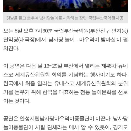
깃발을 들고 춤추며 남사당놀이를 시작하는 장면. 국립부산국악원 제공
오는 5일 오후 7시30분 국립부산국악원(부산진구 연지동)
연악당(대극장)에서 ‘남사당 놀이 - 바우덕이 밤마실’이 펼
쳐진다.
이 공연은 다음 달 13~29일 부산에서 열리는 제48차 유네
스코 세계유산위원회 회의를 기념하는 행사이기도 하다.
한국에서 처음 열리는 유네스코 세계유산위원회의 분위
기를 돋우기 위해 한국을 대표하는 전통 놀이문화를 선보
이는 것이다.
공연은 안성시립남사당바우덕이풍물단이 이끈다. 남사당
놀이풍물단이 시립 단체라는 데서 알 수 있듯이, 경기도