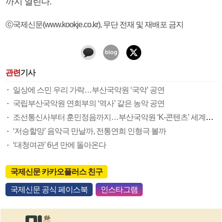
까지 열린다.
ⓒ국제신문(www.kookje.co.kr), 무단 전재 및 재배포 금지
관련
기사
일상에 스민 우리 가락…부산국악원 ‘국악’ 공연
국립부산국악원 연희부의 ‘역사’ 같은 농악 공연
조선통신사부터 훈민정음까지…부산국악원 ‘K-콘텐츠’ 세계화 박차
‘저승할망’ 음악극 만날까, 전통연희 인형극 볼까
‘대청여관’ 6년 만에 돌아온다
국제신문 카카오플러스 친구
국제신문 공식 페이스북
인스타그램