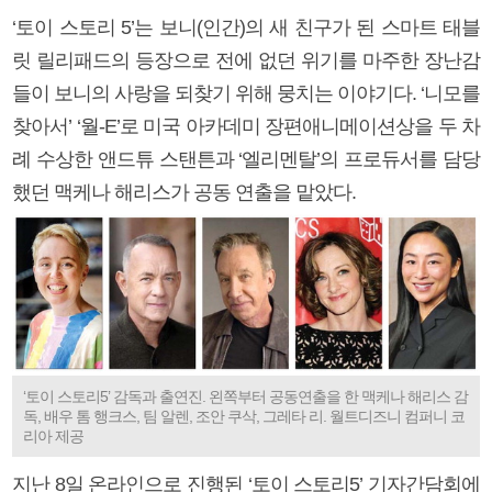
‘토이 스토리 5’는 보니(인간)의 새 친구가 된 스마트 태블
릿 릴리패드의 등장으로 전에 없던 위기를 마주한 장난감
들이 보니의 사랑을 되찾기 위해 뭉치는 이야기다. ‘니모를
찾아서’ ‘월-E’로 미국 아카데미 장편애니메이션상을 두 차
례 수상한 앤드튜 스탠튼과 ‘엘리멘탈’의 프로듀서를 담당
했던 맥케나 해리스가 공동 연출을 맡았다.
‘토이 스토리5’ 감독과 출연진. 왼쪽부터 공동연출을 한 맥케나 해리스 감
독, 배우 톰 행크스, 팀 알렌, 조안 쿠삭, 그레타 리. 월트디즈니 컴퍼니 코
리아 제공
지난 8일 온라인으로 진행된 ‘토이 스토리5’ 기자간담회에