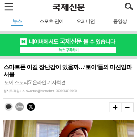
뉴스
스포츠·연예
오피니언
동영상
스마트폰 이길 장난감이 있을까…‘토이’들의 미션임파
서블
‘토이 스토리5’ 온라인 기자회견
정시우 객원기자 siwoorain@hanmail.net | 2026.06.09 19:00