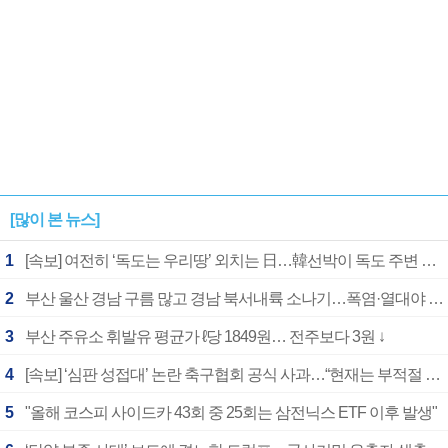
[많이 본 뉴스]
1
[속보] 여전히 ‘독도는 우리땅’ 외치는 日…韓선박이 독도 주변 해양조사 활동하자 반발
2
부산 울산 경남 구름 많고 경남 북서내륙 소나기…폭염·열대야 계속
3
부산 주유소 휘발유 평균가 ℓ당 1849원… 전주보다 3원 ↓
4
[속보] ‘심판 성접대’ 논란 축구협회 공식 사과…“현재는 부적절 행위 없어”
5
"올해 코스피 사이드카 43회 중 25회는 삼전닉스 ETF 이후 발생"