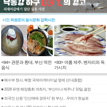
시인 최원준의 음식문화 잡학사전
<84> 관문과 환대, 부산 역전
<83> 여름 제주, 벤자리와 독
음식
가시치
■ 해수부 청사, 북항 국제여객터미널 옆에 선다(종합)
■ 2028 유엔 해양총회 개최지, ‘부산이냐 제주냐’ 10일 결정
■ 외국인 선원 ‘인신매매 경유지’ 된 부산…우려가 현실로