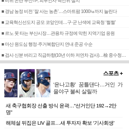
■ 비위 논란 부산TP, 외부인사 혁신위 설치
■ 경남 농정 비전 ‘잘 사는 농촌’…스마트팜 1000㏊까지 늘린다
■ 교육혁신선도지 공모 코앞인데…구·군 난색에 교육청 ‘쩔쩔’
■ 르노 못 타는 부산시장…관용차 규정에 막힌 지역기업 응원
■ 마산 원도심 행정·주거복합단지 연내 준공 수순
■ 검사 신분 버리고 직급하향(10년 이하 저연차 검사)…檢 중수청행 기피
스포츠 +
‘윤나고황’ 꿈틀댄다…거인 가
을야구 불씨 살릴까
새 축구협회장 선출 방식 윤곽…“선거인단 192→2만
명”
해체설 뒤집은 LIV 골프…새 투자자 확보 ‘기사회생’