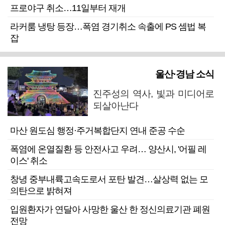
프로야구 취소…11일부터 재개
라커룸 냉탕 등장…폭염 경기취소 속출에 PS 셈법 복
잡
울산·경남 소식
진주성의 역사, 빛과 미디어로
되살아난다
마산 원도심 행정·주거복합단지 연내 준공 수순
폭염에 온열질환 등 안전사고 우려… 양산시, '어필 레
이스' 취소
창녕 중부내륙고속도로서 포탄 발견…살상력 없는 모
의탄으로 밝혀져
입원환자가 연달아 사망한 울산 한 정신의료기관 폐원
전망