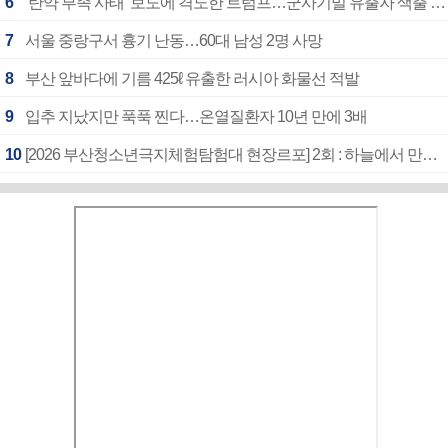
6
‘탄약 부족 사태’ 보도에 격노한 트럼프…군사기밀 유출자 색출 지시
7
서울 중랑구서 흉기 난동…60대 남성 2명 사망
8
부산 앞바다에 기름 425ℓ 유출한 러시아 화물선 적발
9
입추 지났지만 푹푹 찐다…온열질환자 10년 만에 3배
10
[2026 부산청소년극지체험탐험대 현장르포] 2회 : 하늘에서 만난 얼음의 나라