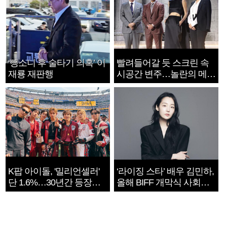
‘뺑소니 후 술타기 의혹’ 이
빨려들어갈 듯 스크린 속
재룡 재판행
시공간 변주…놀란의 메시
지는 ‘전쟁 속죄’
K팝 아이돌, '밀리언셀러'
‘라이징 스타’ 배우 김민하,
단 1.6%…30년간 등장
올해 BIFF 개막식 사회자
1182개팀 전수조사
확정