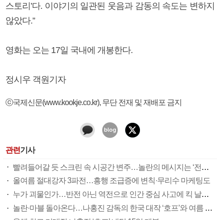
스토리’다. 이야기의 일관된 웃음과 감동의 속도는 변하지
않았다.”
영화는 오는 17일 국내에 개봉한다.
정시우 객원기자
ⓒ국제신문(www.kookje.co.kr), 무단 전재 및 재배포 금지
관련
기사
빨려들어갈 듯 스크린 속 시공간 변주…놀란의 메시지는 ‘전쟁 속죄’
올여름 절대강자 3파전…흥행 조급증에 변칙·무리수 마케팅도
누가 괴물인가…반전 아닌 역전으로 인간 중심 사고에 킥 날리다
놀란·마블 돌아온다…나홍진 감독의 한국 대작 ‘호프’와 여름 극장가 대전