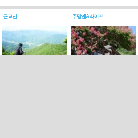
근교산
주말엔&라이프
근교산&그너머…상주·문경
폭염보다 더 뜨거워라…100
청화산~시루봉
일을 붉게 불태울 ‘선비정신’
피었네
PC버전
엑스
페이스북
Copyright ⓒ 2015 All rights reserved by 국제신문