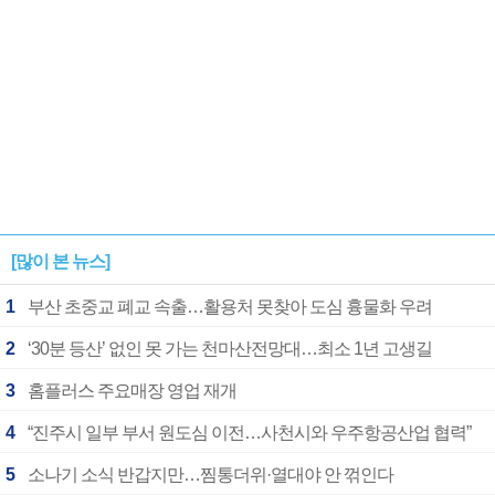
[많이 본 뉴스]
1
부산 초중교 폐교 속출…활용처 못찾아 도심 흉물화 우려
2
‘30분 등산’ 없인 못 가는 천마산전망대…최소 1년 고생길
3
홈플러스 주요매장 영업 재개
4
“진주시 일부 부서 원도심 이전…사천시와 우주항공산업 협력”
5
소나기 소식 반갑지만…찜통더위·열대야 안 꺾인다