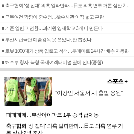
■ 축구협회 ‘성 접대’ 의혹 일파만파…日도 의혹 연루 거론 심판 2명 조사
■ 근무여건 깜깜이 중수청…檢수사관 이직 놓고 혼란
■ 기존 일반고 전환…과기원 영재학교 3개 더 만든다
■ 부산시립극단 예술감독 못 뽑았나, 안 뽑았나
■ 로봇 1000대가 상품 입출고 척척…롯데마트 24시간 배송 자동화
■ 해수부 청사, 북항 국제여객터미널 옆에 선다(종합)
스포츠 +
“이강인 서울서 새 출발 응원”
패패패패…부산아이파크 1부 승격 급제동
축구협회 ‘성 접대’ 의혹 일파만파…日도 의혹 연루 거
론 심판 2명 조사