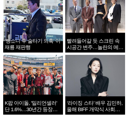
‘뺑소니 후 술타기 의혹’ 이
빨려들어갈 듯 스크린 속
재룡 재판행
시공간 변주…놀란의 메시
지는 ‘전쟁 속죄’
K팝 아이돌, '밀리언셀러'
‘라이징 스타’ 배우 김민하,
단 1.6%…30년간 등장
올해 BIFF 개막식 사회자
1182개팀 전수조사
확정