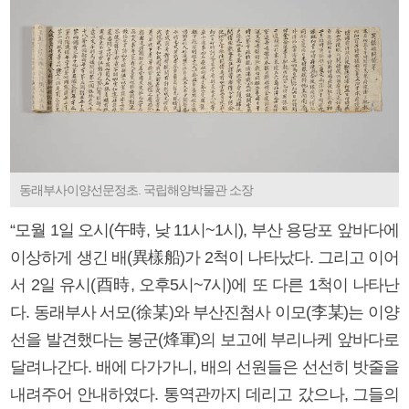
동래부사이양선문정초. 국립해양박물관 소장
“모월 1일 오시(午時, 낮 11시~1시), 부산 용당포 앞바다에
이상하게 생긴 배(異樣船)가 2척이 나타났다. 그리고 이어
서 2일 유시(酉時, 오후5시~7시)에 또 다른 1척이 나타난
다. 동래부사 서모(徐某)와 부산진첨사 이모(李某)는 이양
선을 발견했다는 봉군(烽軍)의 보고에 부리나케 앞바다로
달려나간다. 배에 다가가니, 배의 선원들은 선선히 밧줄을
내려주어 안내하였다. 통역관까지 데리고 갔으나, 그들의