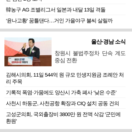
韓농구 AG 조별리그서 일본과 내달 13일 격돌
‘윤나고황’ 꿈틀댄다…거인 가을야구 불씨 살릴까
울산·경남 소식
창원시 불법주정차 단속 계도
중심 전환
김해시의회, 11일 544억 원 규모 민생지원금 조례안 처
리 주목
기록적 폭염·가뭄에도 양산시 가축 폐사 ‘낮은 수준’
사천시 하동군, 사천공항 확장과 CIQ 설치 공동 건의
고성군의회, 국외출장비 3800만 원 전액 삭감 '군민에
환원'