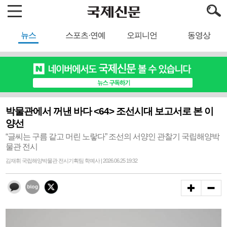
뉴스
스포츠·연예
오피니언
동영상
박물관에서 꺼낸 바다 <64> 조선시대 보고서로 본 이
양선
“글씨는 구름 같고 머린 노랗다” 조선의 서양인 관찰기 국립해양박
물관 전시
김재휘 국립해양박물관 전시기획팀 학예사 | 2026.06.25 19:32