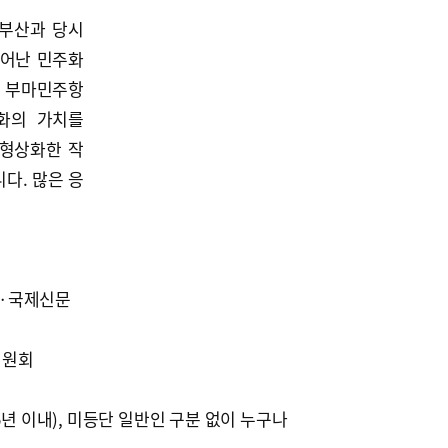
 부산과 당시
일어난 민주화
 부마민주항
화의 가치를
 형상화한 작
다. 많은 응
·국제신문
위원회
5년 이내), 미등단 일반인 구분 없이 누구나