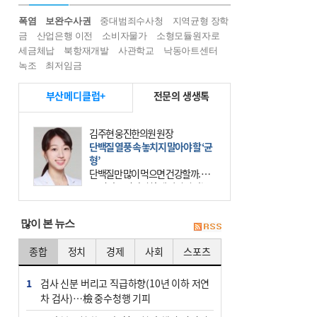
폭염
보완수사권
중대범죄수사청
지역균형 장학
금
산업은행 이전
소비자물가
소형모듈원자로
세금체납
북항재개발
사관학교
낙동아트센터
녹조
최저임금
부산메디클럽+
전문의 생생톡
김주현 웅진한의원 원장
단백질 열풍 속 놓치지 말아야 할 ‘균
형’
단백질만 많이 먹으면 건강할까. 요
즘 건강을 이야기할 때 빠지지 않는
키워드가 단백질이다. 헬스장을 다니
는 젊은 층부터 기초체력을 챙기려는
많이 본 뉴스
중·장년층까지 모두 “
종합
정치
경제
사회
스포츠
1
검사 신분 버리고 직급하향(10년 이하 저연
차 검사)…檢 중수청행 기피