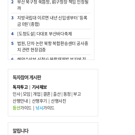
2
부산 북구청 쑥뜸방, 前구청장 책임 인정될
까
3
지방국립대 이르면 내년 신입생부터 ‘등록
금 0원’(종합)
4
[도청도설] 다대포 부산바다축제
5
법원, 단차 논란 북항 복합환승센터 공사중
지 관련 현장검증
6
해양수산부 신청사 북항재개발 부지에 짓
는다
7
지역 상권도 말라죽을 판이라…가뭄 속 밀
독자참여 게시판
양물축제 강행 논란
독자투고
|
기사제보
8
통영시민 추석 전 35만 원 받는다
인사
|
모임
|
개업
|
결혼
|
출산
|
동정
|
부고
9
산행안내
부산 철강공장 50대 노동자 추락사
|
산행후기
|
산행사진
등산
가이드
|
낚시
가이드
10
국힘 부산시당, ‘정이한 조력’ 시의원 윤리
위에…‘한동훈 지지’도 신고접수
알립니다