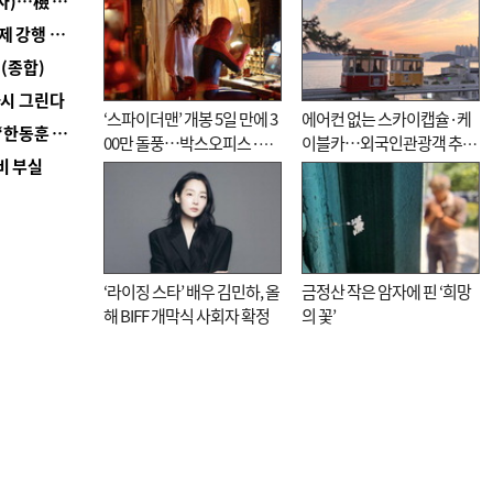
■ 검사 신분 버리고 직급하향(10년 이하 저연차 검사)…檢 중수청행 기피
■ 지역 상권도 말라죽을 판이라…가뭄 속 밀양물축제 강행 논란
(종합)
다시 그린다
‘스파이더맨’ 개봉 5일 만에 3
에어컨 없는 스카이캡슐·케
■ 국힘 부산시당, ‘정이한 조력’ 시의원 윤리위에…‘한동훈 지지’도 신고접수
00만 돌풍…박스오피스·예
이블카…외국인관광객 추억
비 부실
매율 동시 1위
대신 고역 될라
‘라이징 스타’ 배우 김민하, 올
금정산 작은 암자에 핀 ‘희망
해 BIFF 개막식 사회자 확정
의 꽃’