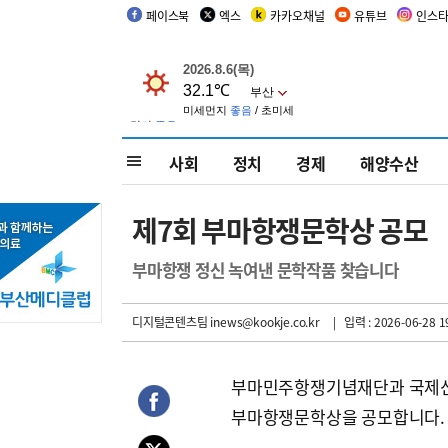
페이스북
엑스
카카오채널
유튜브
인스
사회
정치
경제
해양수산
제7회 부마항쟁문학상 공모
부마항쟁 정신 녹여낸 문학작품 찾습니다
디지털콘텐츠팀 inews@kookje.co.kr
| 입력 : 2026-06-28 1
부마민주항쟁기념재단과 국제신
부마항쟁문학상을 공모합니다.