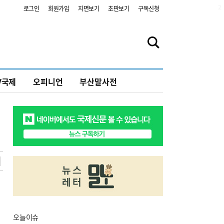
2
로그인
회원가입
지면보기
초판보기
구독신청
V국제
오피니언
부산말사전
오늘
이슈