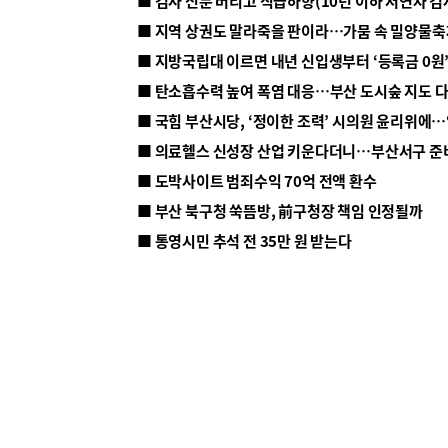
■ 지방국립대 이르면 내년 신입생부터 ‘등록금 0원’
■ 탄소흡수력 높여 폭염 대응…부산 도시숲 지도 
■ 의료헬스 신성장 산업 키운다더니…부산서구 준
■ 도박사이트 범죄수익 70억 전액 환수
■ 부산 북구청 쑥뜸방, 前구청장 책임 인정될까
■ 통영시민 추석 전 35만 원 받는다