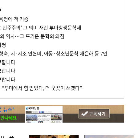
모
육청에 책 기증
운 민주주의’ 그 의미 새긴 부마항쟁문학제
의 역사…그 뜨거운 문학의 외침
사평
숙, 시·시조 안현미, 아동·청소년문학 채은하 등 7인
모합니다
모합니다
모합니다
“부마에서 힘 얻었다, 더 꿋꿋이 쓰겠다”