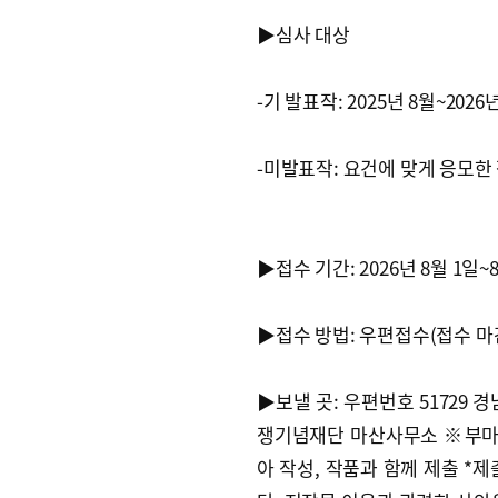
▶심사 대상
-기 발표작: 2025년 8월~202
-미발표작: 요건에 맞게 응모한 
▶접수 기간: 2026년 8월 1일~
▶접수 방법: 우편접수(접수 마
▶보낼 곳: 우편번호 51729 
쟁기념재단 마산사무소 ※부마민
아 작성, 작품과 함께 제출 *