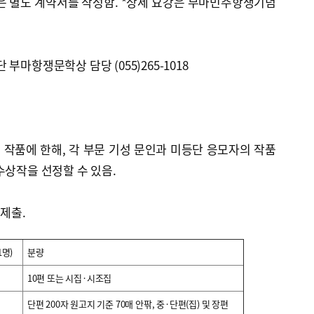
은 별도 계약서를 작성함. *상세 요강은 부마민주항쟁기념
부마항쟁문학상 담당 (055)265-1018
 작품에 한해, 각 부문 기성 문인과 미등단 응모자의 작품
수상작을 선정할 수 있음.
 제출.
1명)
분량
10편 또는 시집·시조집
단편 200자 원고지 기준 70매 안팎, 중·단편(집) 및 장편