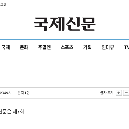
타그램
국제
문화
주말엔
스포츠
기획
인터뷰
T
9:34:46
| 본지 1면
글자 크기
문은 제7회