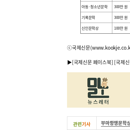
아동·청소년문학
300만 원
기록문학
300만 원
신인문학상
100만 원
ⓒ국제신문(www.kookje.co.
▶
[국제신문 페이스북]
[국제신
부마항쟁문학
관련
기사