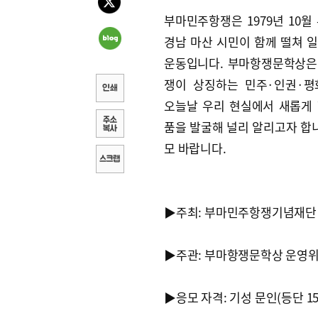
부마민주항쟁은 1979년 10월
경남 마산 시민이 함께 떨쳐 
운동입니다. 부마항쟁문학상은
쟁이 상징하는 민주·인권·평
오늘날 우리 현실에서 새롭게
품을 발굴해 널리 알리고자 합니
모 바랍니다.
▶주최: 부마민주항쟁기념재단
▶주관: 부마항쟁문학상 운영
▶응모 자격: 기성 문인(등단 1