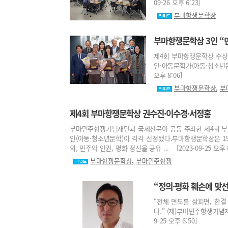
09-26 오후 6:23]
부마항쟁문학상
부마항쟁문학상 3인 “
제4회 부마항쟁문학상 수상의
인·아동문학가(아동·청소년문학
오후 8:06]
,
부마항쟁문학상
부
제4회 부마항쟁문학상 권수진·이수경·서정홍
부마민주항쟁기념재단과 국제신문이 공동 주최한 제4회 부마항
인(아동·청소년문학)이 각각 선정됐다.부마항쟁문학상은 1
의, 민주와 인권, 평화 정신을 공유 ... [2023-09-25 오후 8
,
부마항쟁문학상
부마민주항쟁
“정의·평화 훼손에 맞선
“전체 면모를 살피면, 한결
다.” (재)부마민주항쟁기념
9-25 오후 6:50]