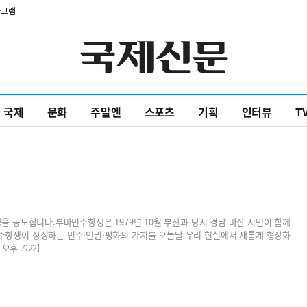
타그램
국제
문화
주말엔
스포츠
기획
인터뷰
T
공모합니다.부마민주항쟁은 1979년 10월 부산과 당시 경남 마산 시민이 함께
주항쟁이 상징하는 민주·인권·평화의 가치를 오늘날 우리 현실에서 새롭게 형상화
오후 7:22]