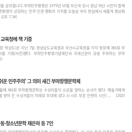
공모합니다.부마민주항쟁은 1979년 10월 부산과 당시 경남 마산 시민이 함께
주항쟁이 상징하는 민주·인권·평화의 가치를 오늘날 우리 현실에서 새롭게 형상화
오후 7:34]
교육청에 책 기증
 박상도)은 지난 7일 경상남도교육청과 부산시교육청을 각각 방문해 제6회 부
서를 기증(사진)했다. 부마민주항쟁기념재단과 국제신문이 공동 주최하는 부마
5]
 쉬운 민주주의’ 그 의미 새긴 부마항쟁문학제
올해 제6회 부마항쟁문학상 수상자들이 소감을 말하는 순서가 됐다. 예술가에게
받아 든 수상자들이 차례로 무대에 섰다.시·시조 부문 안현미 시인( ... [2025
아동·청소년문학 채은하 등 7인
회 부마항쟁문학상의 부문별 수상자가 결정됐다. 이 상은 한국 민주화 전진에