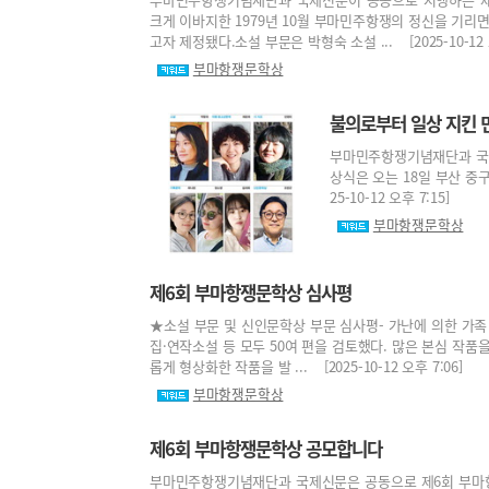
크게 이바지한 1979년 10월 부마민주항쟁의 정신을 기리
고자 제정됐다.소설 부문은 박형숙 소설 ... [2025-10-12 오
부마항쟁문학상
불의로부터 일상 지킨 
부마민주항쟁기념재단과 국제
상식은 오는 18일 부산 중
25-10-12 오후 7:15]
부마항쟁문학상
제6회 부마항쟁문학상 심사평
★소설 부문 및 신인문학상 부문 심사평- 가난에 의한 가족 
집·연작소설 등 모두 50여 편을 검토했다. 많은 본심 작품
롭게 형상화한 작품을 발 ... [2025-10-12 오후 7:06]
부마항쟁문학상
제6회 부마항쟁문학상 공모합니다
부마민주항쟁기념재단과 국제신문은 공동으로 제6회 부마항