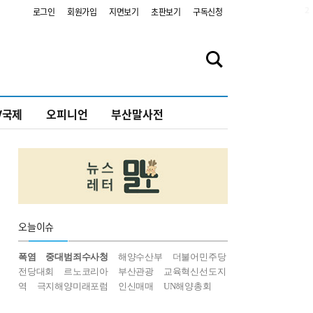
2
로그인
회원가입
지면보기
초판보기
구독신청
V국제
오피니언
부산말사전
오늘
이슈
폭염
중대범죄수사청
해양수산부
더불어민주당
전당대회
르노코리아
부산관광
교육혁신선도지
역
극지해양미래포럼
인신매매
UN해양총회