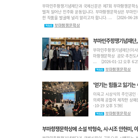
부마민주항쟁기념재단과 국제신문은 제7회 부마항쟁문학상을 
떨쳐 일어난 민주화 운동입니다. 부마항쟁문학상은 부마민
한 작품을 발굴해 널리 알리고자 합니다. ... [2026-06-28 
부마항쟁문학상
부마민주항쟁기념재단, 
부마민주항쟁기념재단(이사장
마항쟁문학상 공모·추천도
... [2026-01-12 오후 6:2
부마항쟁문학상
‘얻기는 힘들고 잃기는
이윽고 시상식의 주인공인 
의뢰해 공들여 제작한 상패를 
-10-19 오후 5:59]
부마항쟁문학상
부마항쟁문학상에 소설 박형숙, 시·시조 안현미, 
부마민주항쟁기념재단과 국제신문이 공동으로 시행하는 제6