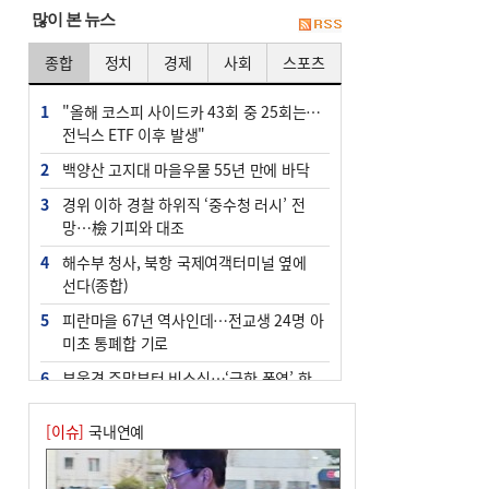
많이 본 뉴스
종합
정치
경제
사회
스포츠
1
"올해 코스피 사이드카 43회 중 25회는 삼
전닉스 ETF 이후 발생"
2
백양산 고지대 마을우물 55년 만에 바닥
3
경위 이하 경찰 하위직 ‘중수청 러시’ 전
망…檢 기피와 대조
4
해수부 청사, 북항 국제여객터미널 옆에
선다(종합)
5
피란마을 67년 역사인데…전교생 24명 아
미초 통폐합 기로
6
부울경 주말부터 비소식…‘극한 폭염’ 한
풀 꺾일 듯
[이슈]
국내연예
7
“낙동강권 삼락·을숙도·다대포 연결해 서
부산 관광 키우자”