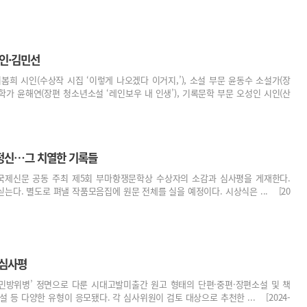
인·김민선
희 시인(수상작 시집 ‘이렇게 나오겠다 이거지,’), 소설 부문 윤동수 소설가(장
문학가 윤해연(장편 청소년소설 ‘레인보우 내 인생’), 기록문학 부문 오성인 시인(산
정신…그 치열한 기록들
국제신문 공동 주최 제5회 부마항쟁문학상 수상자의 소감과 심사평을 게재한다.
는다. 별도로 펴낼 작품모음집에 원문 전체를 실을 예정이다. 시상식은 ... [20
 심사평
국민방위병’ 정면으로 다룬 시대고발미출간 원고 형태의 단편·중편·장편소설 및 책
 등 다양한 유형이 응모됐다. 각 심사위원이 검토 대상으로 추천한 ... [2024-