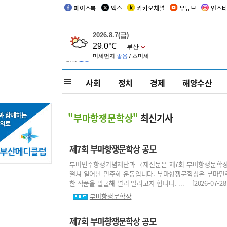
페이스북
엑스
카카오채널
유튜브
인스
사회
정치
경제
해양수산
"부마항쟁문학상"
최신기사
제7회 부마항쟁문학상 공모
부마민주항쟁기념재단과 국제신문은 제7회 부마항쟁문학상을 
떨쳐 일어난 민주화 운동입니다. 부마항쟁문학상은 부마민
한 작품을 발굴해 널리 알리고자 합니다. ... [2026-07-28 
부마항쟁문학상
제7회 부마항쟁문학상 공모