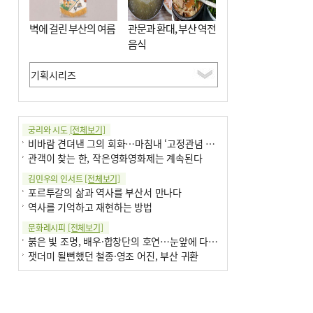
벽에 걸린 부산의 여름
관문과 환대, 부산 역전
음식
궁리와 시도
[전체보기]
비바람 견뎌낸 그의 회화…마침내 ‘고정관념 감옥’서 해방
관객이 찾는 한, 작은영화영화제는 계속된다
김민우의 인서트
[전체보기]
포르투갈의 삶과 역사를 부산서 만나다
역사를 기억하고 재현하는 방법
문화레시피
[전체보기]
붉은 빛 조명, 배우·합창단의 호연…눈앞에 다가온 부산오페라하우스
잿더미 될뻔했던 철종·영조 어진, 부산 귀환
박현주의 신간돋보기
[전체보기]
현실의 고통, 은유의 詩로 담다 外
달구비·여우비…다양한 비 이름 外