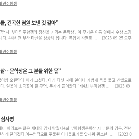
마민주항쟁
들, 간곡한 염원 보낸 것 같아”
0-7번지’‘부마민주항쟁의 정신을 기리는 문학상’, 이 무거운 이름 앞에서 수상 소감
. 44년 전 부산 마산을 상상해 봅니다. 폭압과 자멸로 ... [2023-09-25 오후
마민주항쟁
 삶…문학상은 그 분들 위한 몫”
붕어빵’오랜만에 비가 그쳤다. 아침 다섯 시에 일어나 가볍게 몸을 풀고 산밭으로
. 일옷에 소금꽃이 필 무렵, 문자가 들어왔다.“제4회 부마항쟁 ... [2023-09-
마민주항쟁
 심사평
세대 바라보는 젊은 세대의 감지 탁월제4회 부마항쟁문학상 시 부문의 경우, 전년
연하게 달라졌다.이분법적으로 주물된 이데올로기를 앞세워 훤소한, ... [2023-0