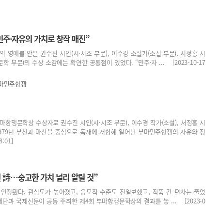
민주·자유의 가치로 창작 매진”
 영예를 안은 권수진 시인(시·시조 부문), 이수경 소설가(소설 부문), 서정홍 시
 부문)의 수상 소감에는 확연한 공통점이 있었다. “민주·자 ... [2023-10-17
마민주항쟁
쟁문학상 수상자로 권수진 시인(시·시조 부문), 이수경 작가(소설), 서정홍 시
979년 부산과 마산을 중심으로 독재에 저항해 일어난 부마민주항쟁의 자유와 정
:01]
 詩…숭고한 가치 널리 알릴 것”
 안정됐다. 관심도가 높아졌고, 응모작 수준도 진일보했고, 작품 간 편차는 줄었
재단과 국제신문이 공동 주최한 제4회 부마항쟁문학상의 결과를 놓 ... [2023-0