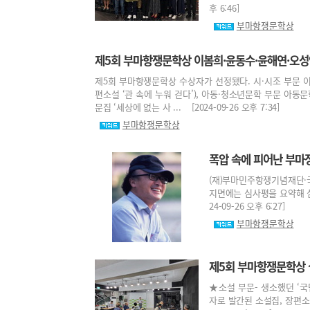
후 6:46]
부마항쟁문학상
제5회 부마항쟁문학상 이봄희·윤동수·윤해연·오성
제5회 부마항쟁문학상 수상자가 선정됐다. 시·시조 부문 이봄
편소설 ‘관 속에 누워 걷다’), 아동·청소년문학 부문 아동
문집 ‘세상에 없는 사 ... [2024-09-26 오후 7:34]
부마항쟁문학상
폭압 속에 피어난 부마
(재)부마민주항쟁기념재단·
지면에는 심사평을 요약해 싣
24-09-26 오후 6:27]
부마항쟁문학상
제5회 부마항쟁문학상
★소설 부문- 생소했던 ‘
자로 발간된 소설집, 장편소설