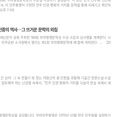
면서, 이 민주항쟁이 구현한 민주·인권·평화의 가치를 문학을 통해 되새기고 확산하
후 7:43]
민중의 역사…그 뜨거운 문학의 외침
신문이 공동 주최한 제6회 부마항쟁문학상 수상 소감과 심사평을 게재한다. 시
구 민주공원 소극장에서 열리는 제1회 부마항쟁문학제 때 함께 개최된다. ... [20
간 상처- 그 속 한줄기 빛 찾는 여정신작 중·단편을 포함해 기출간 장편소설·소설
을 검토해야 하는 난감함 속에서, “민주·인권·평화의 가치를 오늘의 현실 속에서 새
쟁문학상을 공모합니다. 부마민주항쟁은 1979년 10월 한국 민주화를 실현하기