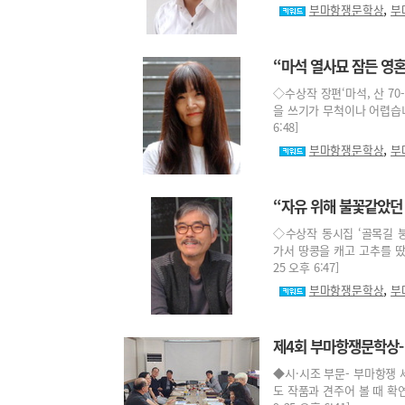
,
부마항쟁문학상
부
“마석 열사묘 잠든 영혼
◇수상작 장편‘마석, 산 7
을 쓰기가 무척이나 어렵습니다
6:48]
,
부마항쟁문학상
부
“자유 위해 불꽃같았던
◇수상작 동시집 ‘골목길 
가서 땅콩을 캐고 고추를 땄다
25 오후 6:47]
,
부마항쟁문학상
부
제4회 부마항쟁문학상-
◆시·시조 부문- 부마항쟁 
도 작품과 견주어 볼 때 확