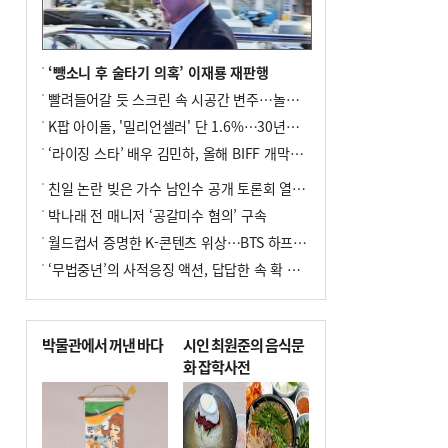
8
오늘의 날씨- 2026년 8월 7일
9
외국인 선원 ‘인신매매 경유지’ 된 부산…
우려가 현실로
‘뺑소니 후 술타기 의혹’ 이재룡 재판행
10
[사설] 해수부 신청사 북항으로 확정, 해양
빨려들어갈 듯 스크린 속 시공간 변주…놀란의 메시지는 ‘전쟁 속죄’
수도 도약의 전환점
K팝 아이돌, '밀리언셀러' 단 1.6%…30년간 등장 1182개팀 전수조사
‘라이징 스타’ 배우 김민하, 올해 BIFF 개막식 사회자 확정
친일 논란 빚은 가수 남인수 공개 토론회 열린다.
박나래 전 매니저 ‘공갈미수 혐의’ 구속
월드컵서 증명한 K-콘텐츠 위상…BTS 하프타임쇼·정호연 트로피 세리머니
‘무법중년’의 사적응징 액션, 답답한 속 확 뚫어주네
박물관에서 꺼낸 바다
시인 최원준의 음식문
화 잡학사전