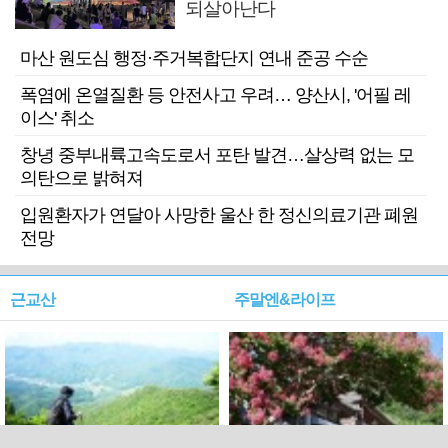
되살아난다
마산 원도심 행정·주거복합단지 연내 준공 수순
폭염에 온열질환 등 안전사고 우려… 양산시, '어필 레
이스' 취소
창녕 중부내륙고속도로서 포탄 발견…살상력 없는 모
의탄으로 밝혀져
입원환자가 연달아 사망한 울산 한 정신의료기관 폐원
전망
근교산
주말엔&라이프