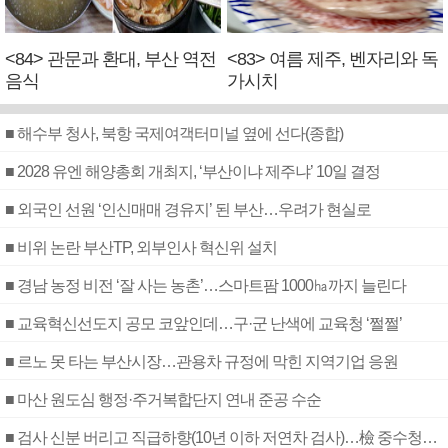
<84> 관문과 환대, 부산 역전
<83> 여름 제주, 벤자리와 독
음식
가시치
■ 해수부 청사, 북항 국제여객터미널 옆에 선다(종합)
■ 2028 유엔 해양총회 개최지, ‘부산이냐 제주냐’ 10일 결정
■ 외국인 선원 ‘인신매매 경유지’ 된 부산…우려가 현실로
■ 비위 논란 부산TP, 외부인사 혁신위 설치
■ 경남 농정 비전 ‘잘 사는 농촌’…스마트팜 1000㏊까지 늘린다
■ 교육혁신선도지 공모 코앞인데…구·군 난색에 교육청 ‘쩔쩔’
■ 르노 못 타는 부산시장…관용차 규정에 막힌 지역기업 응원
■ 마산 원도심 행정·주거복합단지 연내 준공 수순
■ 검사 신분 버리고 직급하향(10년 이하 저연차 검사)…檢 중수청행 기피