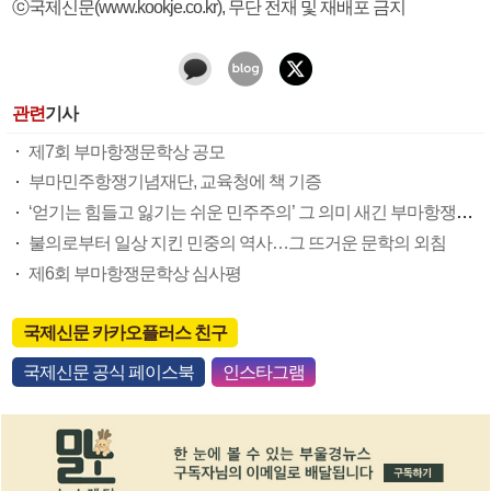
ⓒ국제신문(www.kookje.co.kr), 무단 전재 및 재배포 금지
관련
기사
제7회 부마항쟁문학상 공모
부마민주항쟁기념재단, 교육청에 책 기증
‘얻기는 힘들고 잃기는 쉬운 민주주의’ 그 의미 새긴 부마항쟁문학제
불의로부터 일상 지킨 민중의 역사…그 뜨거운 문학의 외침
제6회 부마항쟁문학상 심사평
국제신문 카카오플러스 친구
국제신문 공식 페이스북
인스타그램