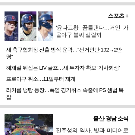
스포츠 +
‘윤나고황’ 꿈틀댄다…거인 가
을야구 불씨 살릴까
새 축구협회장 선출 방식 윤곽…“선거인단 192→2만
명”
해체설 뒤집은 LIV 골프…새 투자자 확보 ‘기사회생’
프로야구 취소…11일부터 재개
라커룸 냉탕 등장…폭염 경기취소 속출에 PS 셈법 복
잡
울산·경남 소식
진주성의 역사, 빛과 미디어로