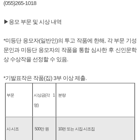
(055)265-1018
▶응모 부문 및 시상 내역
*미등단 응모자(일반인)의 투고 작품에 한해, 각 부문 기성
문인과 미등단 응모자의 작품을 통합 심사한 후 신인문학
상 수상작을 선정할 수 있음.
*기발표작은 작품(집) 3부 이상 제출.
부문
시상금(각 1
분량
명)
시·시조
500만 원
10편 또는 시집·시조집