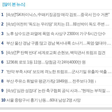
[많이 본 뉴스]
1
[속보]“SK하이닉스, 中패키징공장 매각 검토…중국서 인수 거론”
2
[속보] 여전히 ‘독도는 우리땅’ 외치는 日…韓선박이 독도 주변 해양조사 활동하자 반발
3
노후 상수도관 파열에 폭염 속 사상구 2300여 가구 6시간 단수
4
부산 울산 경남 구름 많고 경남 북서내륙 소나기…폭염·열대야 계속
5
[속보]‘尹 탄핵 반대’ 세계로교회 손현보, 백악관서 트럼프 접견
6
1236회 로또 1등 11명…당첨금 각 24억4000만 원
7
‘탄약 부족 사태’ 보도에 격노한 트럼프…군사기밀 유출자 색출 지시
8
부산 주유소 휘발유 평균가 ℓ당 1849원… 전주보다 3원 ↓
9
[속보] ‘심판 성접대’ 논란 축구협회 공식 사과…“현재는 부적절 행위 없어”
10
서울 중랑구서 흉기 난동…60대 남성 2명 사망