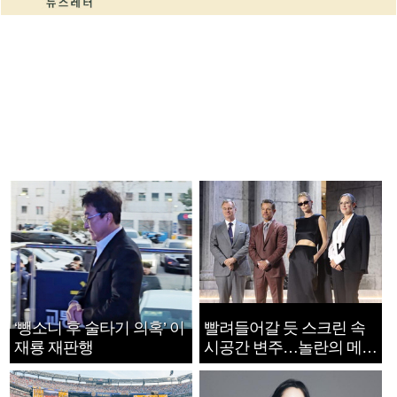
‘뺑소니 후 술타기 의혹’ 이
빨려들어갈 듯 스크린 속
재룡 재판행
시공간 변주…놀란의 메시
지는 ‘전쟁 속죄’