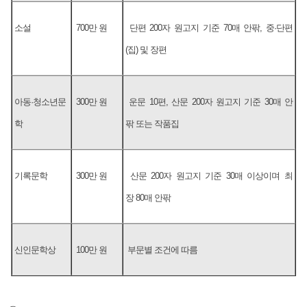
소설
700만 원
단편 200자 원고지 기준 70매 안팎, 중·단편
(집) 및 장편
아동·청소년문
300만 원
운문 10편, 산문 200자 원고지 기준 30매 안
학
팎 또는 작품집
기록문학
300만 원
산문 200자 원고지 기준 30매 이상이며 최
장 80매 안팎
신인문학상
100만 원
부문별 조건에 따름