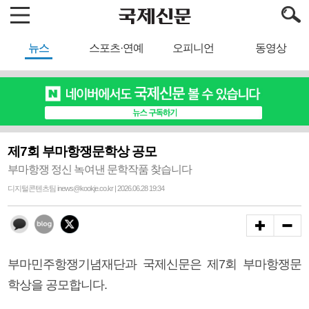
뉴스
스포츠·연예
오피니언
동영상
제7회 부마항쟁문학상 공모
부마항쟁 정신 녹여낸 문학작품 찾습니다
디지털콘텐츠팀 inews@kookje.co.kr | 2026.06.28 19:34
부마민주항쟁기념재단과 국제신문은 제7회 부마항쟁문
학상을 공모합니다.