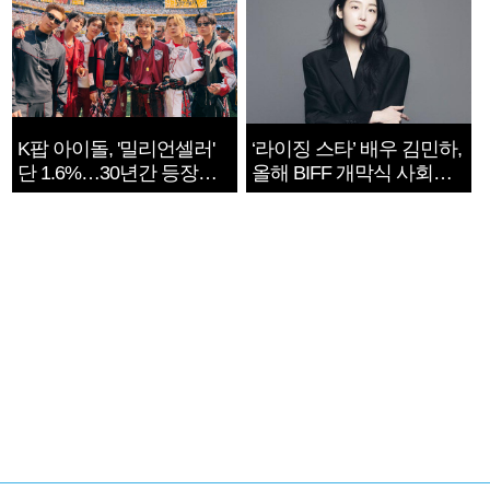
K팝 아이돌, '밀리언셀러'
‘라이징 스타’ 배우 김민하,
단 1.6%…30년간 등장
올해 BIFF 개막식 사회자
1182개팀 전수조사
확정