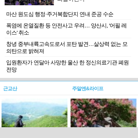
마산 원도심 행정·주거복합단지 연내 준공 수순
폭염에 온열질환 등 안전사고 우려… 양산시, '어필 레
이스' 취소
창녕 중부내륙고속도로서 포탄 발견…살상력 없는 모
의탄으로 밝혀져
입원환자가 연달아 사망한 울산 한 정신의료기관 폐원
전망
근교산
주말엔&라이프