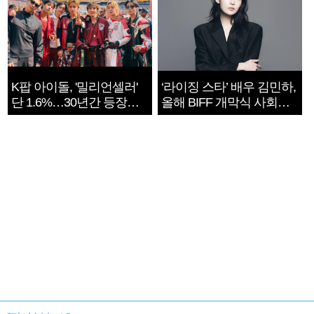
K팝 아이돌, '밀리언셀러'
‘라이징 스타’ 배우 김민하,
단 1.6%…30년간 등장
올해 BIFF 개막식 사회자
1182개팀 전수조사
확정