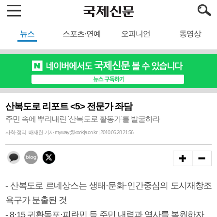
뉴스
스포츠·연예
오피니언
동영상
산복도로 리포트 <5> 전문가 좌담
주민 속에 뿌리내린 '산복도로 활동가'를 발굴하라
사회·정리=배재한 기자 myway@kookje.co.kr | 2010.06.28 21:56
- 산복도로 르네상스는 생태·문화·인간중심의 도시재창조
욕구가 분출된 것
- 8·15 귀환동포·피란민 등 주민 내력과 역사를 복원하자