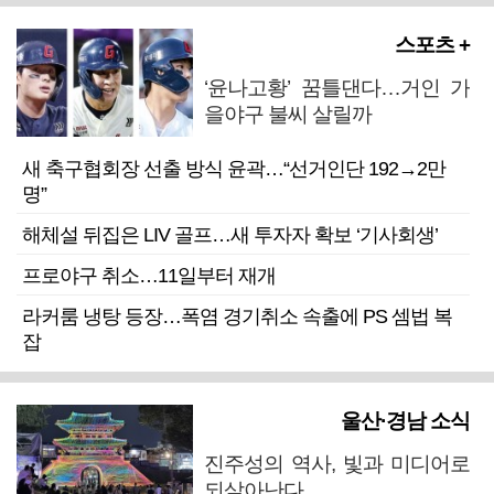
스포츠 +
‘윤나고황’ 꿈틀댄다…거인 가
을야구 불씨 살릴까
새 축구협회장 선출 방식 윤곽…“선거인단 192→2만
명”
해체설 뒤집은 LIV 골프…새 투자자 확보 ‘기사회생’
프로야구 취소…11일부터 재개
라커룸 냉탕 등장…폭염 경기취소 속출에 PS 셈법 복
잡
울산·경남 소식
진주성의 역사, 빛과 미디어로
되살아난다