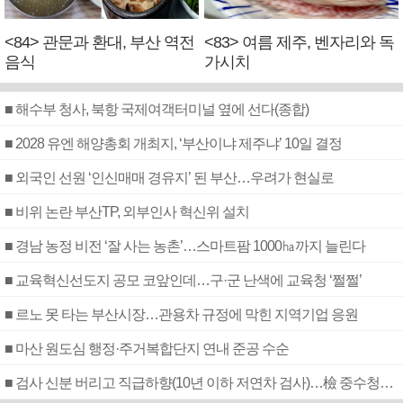
<84> 관문과 환대, 부산 역전
<83> 여름 제주, 벤자리와 독
음식
가시치
■ 해수부 청사, 북항 국제여객터미널 옆에 선다(종합)
■ 2028 유엔 해양총회 개최지, ‘부산이냐 제주냐’ 10일 결정
■ 외국인 선원 ‘인신매매 경유지’ 된 부산…우려가 현실로
■ 비위 논란 부산TP, 외부인사 혁신위 설치
■ 경남 농정 비전 ‘잘 사는 농촌’…스마트팜 1000㏊까지 늘린다
■ 교육혁신선도지 공모 코앞인데…구·군 난색에 교육청 ‘쩔쩔’
■ 르노 못 타는 부산시장…관용차 규정에 막힌 지역기업 응원
■ 마산 원도심 행정·주거복합단지 연내 준공 수순
■ 검사 신분 버리고 직급하향(10년 이하 저연차 검사)…檢 중수청행 기피