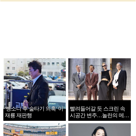
‘뺑소니 후 술타기 의혹’ 이
빨려들어갈 듯 스크린 속
재룡 재판행
시공간 변주…놀란의 메시
지는 ‘전쟁 속죄’