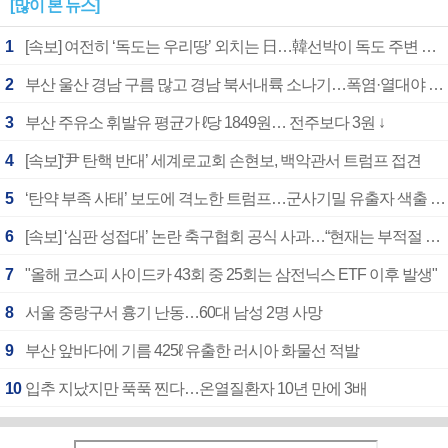
[많이 본 뉴스]
1
[속보] 여전히 ‘독도는 우리땅’ 외치는 日…韓선박이 독도 주변 해양조사 활동하자 반발
2
부산 울산 경남 구름 많고 경남 북서내륙 소나기…폭염·열대야 계속
3
부산 주유소 휘발유 평균가 ℓ당 1849원… 전주보다 3원 ↓
4
[속보]‘尹 탄핵 반대’ 세계로교회 손현보, 백악관서 트럼프 접견
5
‘탄약 부족 사태’ 보도에 격노한 트럼프…군사기밀 유출자 색출 지시
6
[속보] ‘심판 성접대’ 논란 축구협회 공식 사과…“현재는 부적절 행위 없어”
7
"올해 코스피 사이드카 43회 중 25회는 삼전닉스 ETF 이후 발생"
8
서울 중랑구서 흉기 난동…60대 남성 2명 사망
9
부산 앞바다에 기름 425ℓ 유출한 러시아 화물선 적발
10
입추 지났지만 푹푹 찐다…온열질환자 10년 만에 3배