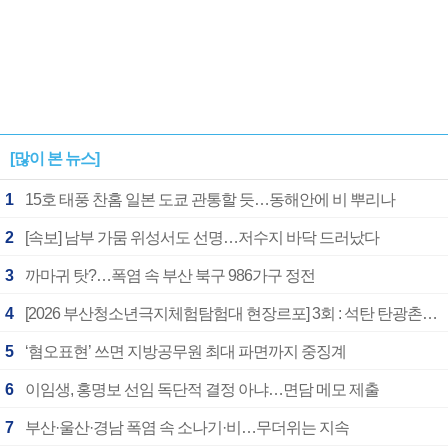
[많이 본 뉴스]
1
15호 태풍 찬홈 일본 도쿄 관통할 듯…동해안에 비 뿌리나
2
[속보] 남부 가뭄 위성서도 선명…저수지 바닥 드러났다
3
까마귀 탓?…폭염 속 부산 북구 986가구 정전
4
[2026 부산청소년극지체험탐험대 현장르포] 3회 : 석탄 탄광촌에서 북극 연구의 중심지로
5
‘혐오표현’ 쓰면 지방공무원 최대 파면까지 중징계
6
이임생, 홍명보 선임 독단적 결정 아냐…면담 메모 제출
7
부산·울산·경남 폭염 속 소나기·비…무더위는 지속