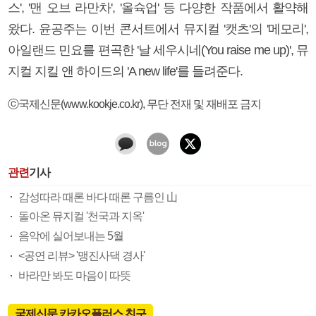
스', '맨 오브 라만차', '올슉업' 등 다양한 작품에서 활약해
왔다. 윤공주는 이번 콘서트에서 뮤지컬 '캣츠'의 '메모리',
아일랜드 민요를 편곡한 '날 세우시네(You raise me up)', 뮤
지컬 지킬 앤 하이드의 'A new life'를 들려준다.
ⓒ국제신문(www.kookje.co.kr), 무단 전재 및 재배포 금지
관련
기사
감성따라 때론 바다 때론 구름인 山
돌아온 뮤지컬 '천국과 지옥'
음악에 실어보내는 5월
<공연 리뷰> '맹진사댁 경사'
바라만 봐도 마음이 따뜻
국제신문 카카오플러스 친구