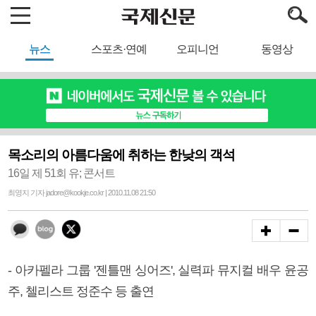
뉴스
스포츠·연예
오피니언
동영상
목소리의 아름다움에 취하는 한낮의 객석
16일 제 51회 유; 콘서트
최영지 기자 jadore@kookje.co.kr | 2010.11.08 21:50
- 아카펠라 그룹 '젠틀맨 싱어즈', 실력파 뮤지컬 배우 윤공
주, 첼리스트 정준수 등 출연