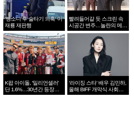
‘뺑소니 후 술타기 의혹’ 이
빨려들어갈 듯 스크린 속
재룡 재판행
시공간 변주…놀란의 메시
지는 ‘전쟁 속죄’
K팝 아이돌, '밀리언셀러'
‘라이징 스타’ 배우 김민하,
단 1.6%…30년간 등장
올해 BIFF 개막식 사회자
1182개팀 전수조사
확정