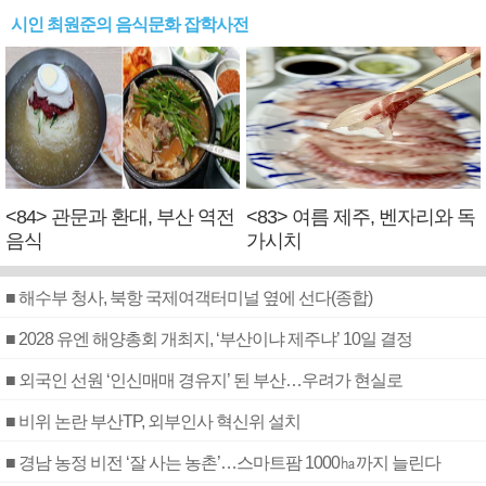
시인 최원준의 음식문화 잡학사전
<84> 관문과 환대, 부산 역전
<83> 여름 제주, 벤자리와 독
음식
가시치
■ 해수부 청사, 북항 국제여객터미널 옆에 선다(종합)
■ 2028 유엔 해양총회 개최지, ‘부산이냐 제주냐’ 10일 결정
■ 외국인 선원 ‘인신매매 경유지’ 된 부산…우려가 현실로
■ 비위 논란 부산TP, 외부인사 혁신위 설치
■ 경남 농정 비전 ‘잘 사는 농촌’…스마트팜 1000㏊까지 늘린다