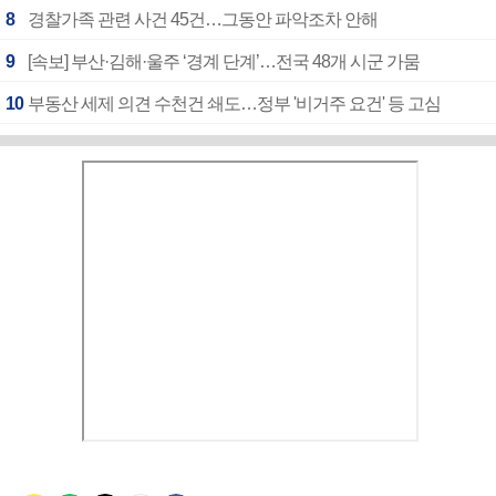
8
경찰가족 관련 사건 45건…그동안 파악조차 안해
9
[속보] 부산·김해·울주 ‘경계 단계’…전국 48개 시군 가뭄
10
부동산 세제 의견 수천건 쇄도…정부 '비거주 요건' 등 고심