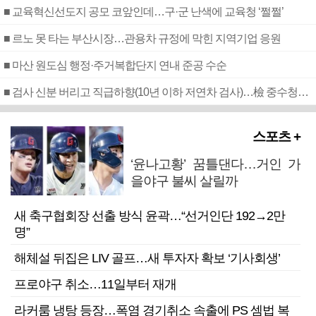
■ 교육혁신선도지 공모 코앞인데…구·군 난색에 교육청 ‘쩔쩔’
■ 르노 못 타는 부산시장…관용차 규정에 막힌 지역기업 응원
■ 마산 원도심 행정·주거복합단지 연내 준공 수순
■ 검사 신분 버리고 직급하향(10년 이하 저연차 검사)…檢 중수청행 기피
스포츠 +
‘윤나고황’ 꿈틀댄다…거인 가
을야구 불씨 살릴까
새 축구협회장 선출 방식 윤곽…“선거인단 192→2만
명”
해체설 뒤집은 LIV 골프…새 투자자 확보 ‘기사회생’
프로야구 취소…11일부터 재개
라커룸 냉탕 등장…폭염 경기취소 속출에 PS 셈법 복