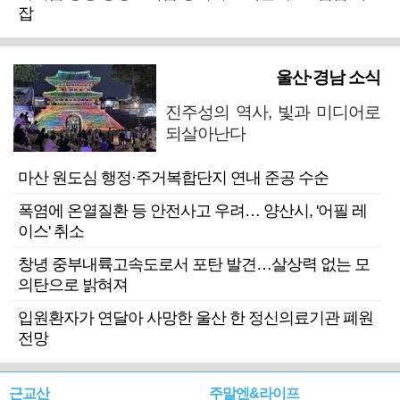
잡
울산·경남 소식
진주성의 역사, 빛과 미디어로
되살아난다
마산 원도심 행정·주거복합단지 연내 준공 수순
폭염에 온열질환 등 안전사고 우려… 양산시, '어필 레
이스' 취소
창녕 중부내륙고속도로서 포탄 발견…살상력 없는 모
의탄으로 밝혀져
입원환자가 연달아 사망한 울산 한 정신의료기관 폐원
전망
근교산
주말엔&라이프