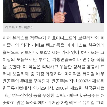
한은영(왼쪽), 정준수
이어 첼리스트 정준수가 라흐마니노프의 '보칼리제'와 피
아졸라의 '망각' '리베르 탱고' 등을 피아니스트 한은영의
협연으로 선보인다. 보칼리제는 가사 없이 하나 또는 그
이상의 모음으로만 부르는 가창연습곡이나 연주용 작품
을 뜻한다. 이 작품은 적막하고 우울한 정서를 훌륭히 드
러내 보칼리제 중 가장 유명하다. 마지막은 뮤지컬 배우
윤공주의 무대로 꾸며진다. 윤공주는 지난 2007년 제13회
한국뮤지컬대상 인기스타상, 2006년 제12회 한국뮤지컬
대상 여우신인상 등을 수상한 실력파 배우다. 윤공주는 깨
끗하고 맑은 목소리에다 뛰어난 가창력으로 뮤지컬 '그리