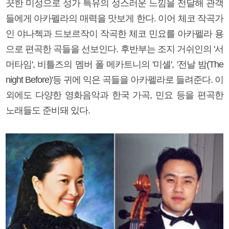
끗한 미성으로 성가 특유의 성스러운 느낌을 전달해 관객
들에게 아카펠라의 매력을 맛보게 한다. 이어 체코 작곡가
인 야나첵과 드보르작이 작곡한 체코 민요를 아카펠라 용
으로 편곡한 곡들을 선보인다. 후반부는 조지 거쉬인의 '서
머타임', 비틀즈의 멤버 폴 메카트니의 '미셸', '전날 밤(The
night Before)'등 귀에 익은 곡들을 아카펠라로 들려준다. 이
외에도 다양한 영화음악과 한국 가곡, 민요 등을 편곡한
노래들도 준비돼 있다.