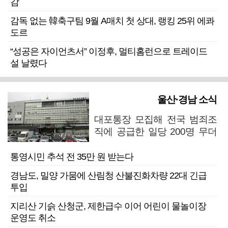
감
감독 없는 韓축구팀 9월 A매치 첫 상대, 랭킹 25위 에콰
도르
“성공은 자이언츠서” 이정후, 멀티홈런으로 트레이드
설 날렸다
울산·경남 소식
대포통장 모집해 전국 범죄조
직에 공급한 일당 200명 무더
기 검거
통영시민 추석 전 35만 원 받는다
경남도, 밀양 가뭄에 산림청 산불진화차량 22대 긴급
투입
지리산 기슭 산청군, 제한급수 이어 어린이 물놀이장
운영도 취소