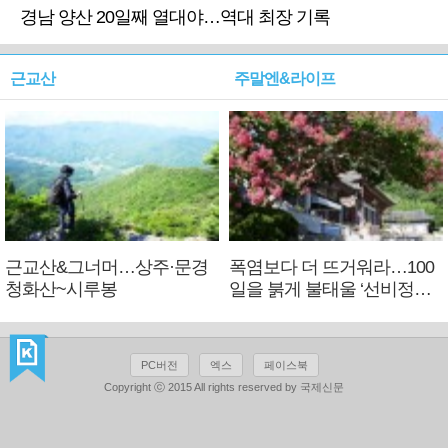
경남 양산 20일째 열대야…역대 최장 기록
근교산
주말엔&라이프
근교산&그너머…상주·문경
폭염보다 더 뜨거워라…100
청화산~시루봉
일을 붉게 불태울 ‘선비정신’
피었네
PC버전
엑스
페이스북
Copyright ⓒ 2015 All rights reserved by 국제신문