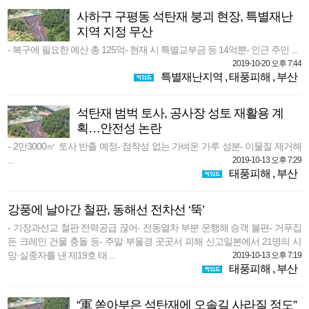
사하구 구평동 석탄재 붕괴 현장, 특별재난
지역 지정 무산
- 복구에 필요한 예산 총 125억- 현재 시 특별교부금 등 14억뿐- 인근 주민 ...
2019-10-20 오후 7:44
특별재난지역
,
태풍피해
,
부산
석탄재 범벅 토사, 공사장 성토 재활용 계
획…안전성 논란
- 2만3000㎥ 토사 반출 예정- 점착성 없는 가벼운 가루 성분- 이물질 제거해
...
2019-10-13 오후 7:29
태풍피해
,
부산
강풍에 날아간 철판, 동해선 전차선 ‘뚝’
- 기장과선교 철판 전력공급 끊어- 전동열차 부분 운행해 승객 불편- 거푸집
든 크레인 건물 충돌 등- 주말 부울경 곳곳서 피해 신고일본에서 21명의 사
망·실종자를 낸 제19호 태 ...
2019-10-13 오후 7:19
태풍피해
,
부산
“軍 쏟아부은 석탄재에 오솔길 사라질 정도”