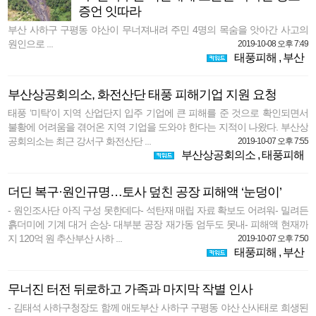
증언 잇따라
부산 사하구 구평동 야산이 무너져내려 주민 4명의 목숨을 앗아간 사고의
원인으로 ...
2019-10-08 오후 7:49
태풍피해
,
부산
부산상공회의소, 화전산단 태풍 피해기업 지원 요청
태풍 ‘미탁’이 지역 산업단지 입주 기업에 큰 피해를 준 것으로 확인되면서
불황에 어려움을 겪어온 지역 기업을 도와야 한다는 지적이 나왔다. 부산상
공회의소는 최근 강서구 화전산단 ...
2019-10-07 오후 7:55
부산상공회의소
,
태풍피해
더딘 복구·원인규명…토사 덮친 공장 피해액 ‘눈덩이’
- 원인조사단 아직 구성 못한데다- 석탄재 매립 자료 확보도 어려워- 밀려든
흙더미에 기계 대거 손상- 대부분 공장 재가동 엄두도 못내- 피해액 현재까
지 120억 원 추산부산 사하 ...
2019-10-07 오후 7:50
태풍피해
,
부산
무너진 터전 뒤로하고 가족과 마지막 작별 인사
- 김태석 사하구청장도 함께 애도부산 사하구 구평동 야산 산사태로 희생된