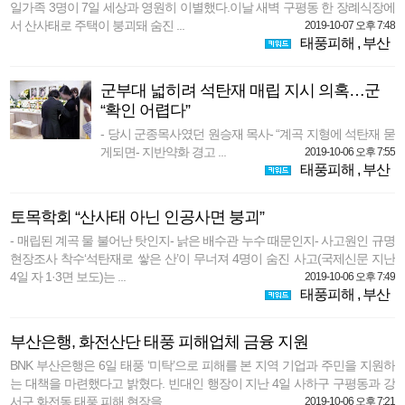
일가족 3명이 7일 세상과 영원히 이별했다.이날 새벽 구평동 한 장례식장에
서 산사태로 주택이 붕괴돼 숨진 ...
2019-10-07 오후 7:48
태풍피해
,
부산
군부대 넓히려 석탄재 매립 지시 의혹…군
“확인 어렵다”
- 당시 군종목사였던 원승재 목사- “계곡 지형에 석탄재 묻
게되면- 지반약화 경고 ...
2019-10-06 오후 7:55
태풍피해
,
부산
토목학회 “산사태 아닌 인공사면 붕괴”
- 매립된 계곡 물 불어난 탓인지- 낡은 배수관 누수 때문인지- 사고원인 규명
현장조사 착수‘석탄재로 쌓은 산’이 무너져 4명이 숨진 사고(국제신문 지난
4일 자 1·3면 보도)는 ...
2019-10-06 오후 7:49
태풍피해
,
부산
부산은행, 화전산단 태풍 피해업체 금융 지원
BNK 부산은행은 6일 태풍 ‘미탁’으로 피해를 본 지역 기업과 주민을 지원하
는 대책을 마련했다고 밝혔다. 빈대인 행장이 지난 4일 사하구 구평동과 강
서구 화전동 태풍 피해 현장을 ...
2019-10-06 오후 7:21