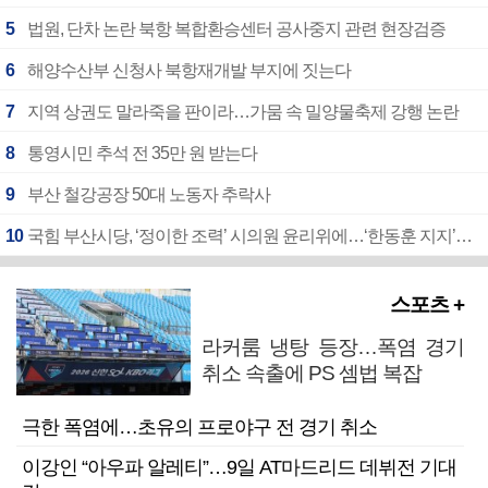
5
법원, 단차 논란 북항 복합환승센터 공사중지 관련 현장검증
6
해양수산부 신청사 북항재개발 부지에 짓는다
7
지역 상권도 말라죽을 판이라…가뭄 속 밀양물축제 강행 논란
8
통영시민 추석 전 35만 원 받는다
9
부산 철강공장 50대 노동자 추락사
10
국힘 부산시당, ‘정이한 조력’ 시의원 윤리위에…‘한동훈 지지’도 신고접수
스포츠 +
라커룸 냉탕 등장…폭염 경기
취소 속출에 PS 셈법 복잡
극한 폭염에…초유의 프로야구 전 경기 취소
이강인 “아우파 알레티”…9일 AT마드리드 데뷔전 기대