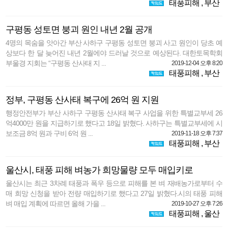
태풍피해
,
부산
구평동 성토면 붕괴 원인 내년 2월 공개
4명의 목숨을 앗아간 부산 사하구 구평동 성토면 붕괴 사고 원인이 당초 예
상보다 한 달 늦어진 내년 2월에야 드러날 것으로 예상된다. 대한토목학회
부울경 지회는 “구평동 산사태 지 ...
2019-12-04 오후 8:20
태풍피해
,
부산
정부, 구평동 산사태 복구에 26억 원 지원
행정안전부가 부산 사하구 구평동 산사태 복구 사업을 위한 특별교부세 26
억4000만 원을 지급하기로 했다고 18일 밝혔다. 사하구는 특별교부세에 시
보조금 8억 원과 구비 6억 원 ...
2019-11-18 오후 7:37
태풍피해
,
부산
울산시, 태풍 피해 벼농가 희망물량 모두 매입키로
울산시는 최근 3차례 태풍과 폭우 등으로 피해를 본 벼 재배농가로부터 수
매 희망 신청을 받아 전량 매입하기로 했다고 27일 밝혔다.시의 태풍 피해
벼 매입 계획에 따르면 올해 가을 ...
2019-10-27 오후 7:26
태풍피해
,
울산