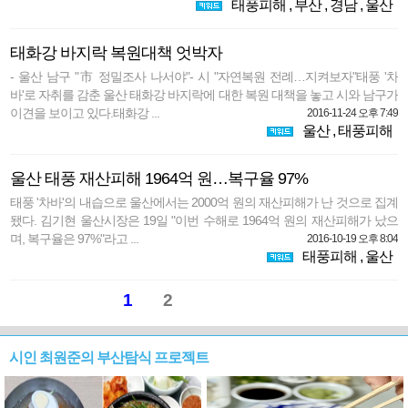
태풍피해
,
부산
,
경남
,
울산
태화강 바지락 복원대책 엇박자
- 울산 남구 "市 정밀조사 나서야"- 시 "자연복원 전례…지켜보자"태풍 '차
바'로 자취를 감춘 울산 태화강 바지락에 대한 복원 대책을 놓고 시와 남구가
이견을 보이고 있다.태화강 ...
2016-11-24 오후 7:49
울산
,
태풍피해
울산 태풍 재산피해 1964억 원…복구율 97%
태풍 '차바'의 내습으로 울산에서는 2000억 원의 재산피해가 난 것으로 집계
됐다. 김기현 울산시장은 19일 "이번 수해로 1964억 원의 재산피해가 났으
며, 복구율은 97%"라고 ...
2016-10-19 오후 8:04
태풍피해
,
울산
1
2
시인 최원준의 부산탐식 프로젝트