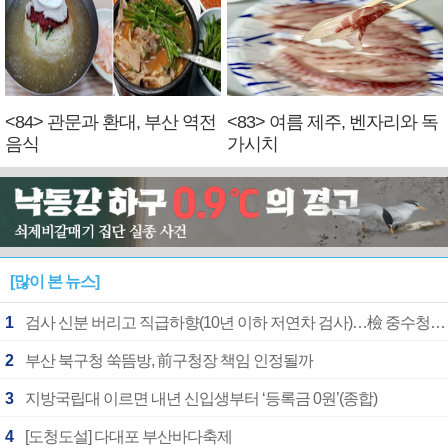
<84> 관문과 환대, 부산 역전
<83> 여름 제주, 벤자리와 독
음식
가시치
[많이 본 뉴스]
1
검사 신분 버리고 직급하향(10년 이하 저연차 검사)…檢 중수청행 기피
2
부산 북구청 쑥뜸방, 前구청장 책임 인정될까
3
지방국립대 이르면 내년 신입생부터 ‘등록금 0원’(종합)
4
[도청도설] 다대포 부산바다축제