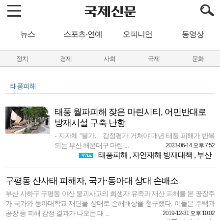
뉴스
스포츠·연예
오피니언
동영상
정치
경제
사회
국제
문화
태풍피해
태풍 월파피해 잦은 마린시티, 어민반대로
방재시설 구축 난항
- 지자체 “불가… 감정평가 거쳐야”매년 태풍 피해가 반복
되는 부산 해운대구 마린 ...
2023-06-14 오후 7:52
태풍피해
,
자연재해 방재대책
,
부산
구평동 산사태 피해자, 국가·동아대 상대 손배소
부산 사하구 구평동 야산 붕괴사고의 희생자 유족과 재산 피해를 본 공장주
가 국가와 동아대학교 재단을 상대로 손해배상을 청구했다. 이들은 주택과
공장 등 피해 감정 결과가 나오는 대 ...
2019-12-31 오후 10:02