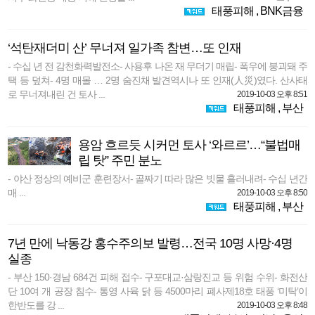
태풍피해
,
BNK금융
‘석탄재더미 산’ 무너져 일가족 참변…또 인재
- 수십 년 전 감천화력발전소- 사용후 나온 재 무더기 매립- 폭우에 붕괴돼 주
택 등 덮쳐- 4명 매몰 … 2명 숨진채 발견역시나 또 인재(人災)였다. 산사태
로 무너져내린 건 토사 ...
2019-10-03 오후 8:51
태풍피해
,
부산
용암 흐르듯 시커먼 토사 ‘와르르’…“불법매
립 탓” 주민 분노
- 야산 정상의 예비군 훈련장서- 골짜기 따라 많은 빗물 흘러내려- 수십 년간
매 ...
2019-10-03 오후 8:50
태풍피해
,
부산
7년 만에 낙동강 홍수주의보 발령…전국 10명 사망·4명
실종
- 부산 150·경남 684건 피해 접수- 구포대교·삼랑진교 등 위험 수위- 화전산
단 10여 개 공장 침수- 통영 사육 닭 등 4500마리 폐사제18호 태풍 ‘미탁’이
한반도를 강 ...
2019-10-03 오후 8:48