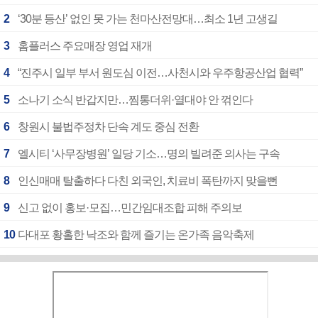
2
‘30분 등산’ 없인 못 가는 천마산전망대…최소 1년 고생길
3
홈플러스 주요매장 영업 재개
4
“진주시 일부 부서 원도심 이전…사천시와 우주항공산업 협력”
5
소나기 소식 반갑지만…찜통더위·열대야 안 꺾인다
6
창원시 불법주정차 단속 계도 중심 전환
7
엘시티 ‘사무장병원’ 일당 기소…명의 빌려준 의사는 구속
8
인신매매 탈출하다 다친 외국인, 치료비 폭탄까지 맞을뻔
9
신고 없이 홍보·모집…민간임대조합 피해 주의보
10
다대포 황홀한 낙조와 함께 즐기는 온가족 음악축제