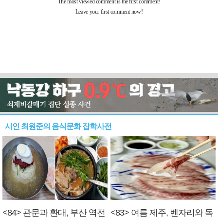
시인 최원준의 음식문화 잡학사전
<84> 관문과 환대, 부산 역전
<83> 여름 제주, 벤자리와 독