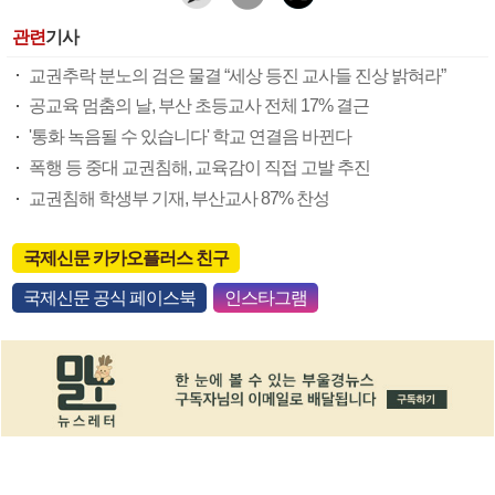
관련
기사
교권추락 분노의 검은 물결 “세상 등진 교사들 진상 밝혀라”
공교육 멈춤의 날, 부산 초등교사 전체 17% 결근
'통화 녹음될 수 있습니다' 학교 연결음 바뀐다
폭행 등 중대 교권침해, 교육감이 직접 고발 추진
교권침해 학생부 기재, 부산교사 87% 찬성
국제신문 카카오플러스 친구
국제신문 공식 페이스북
인스타그램