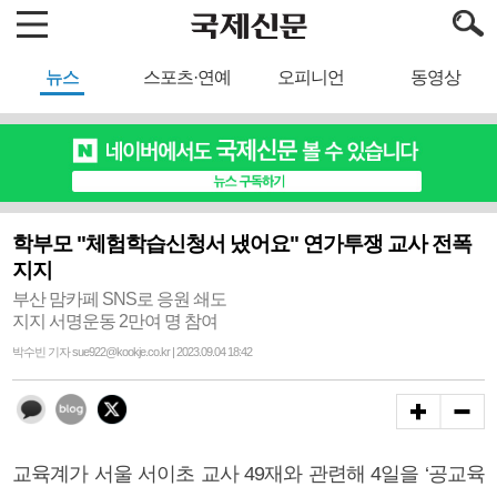
뉴스
스포츠·연예
오피니언
동영상
학부모 "체험학습신청서 냈어요" 연가투쟁 교사 전폭
지지
부산 맘카페 SNS로 응원 쇄도
지지 서명운동 2만여 명 참여
박수빈 기자 sue922@kookje.co.kr | 2023.09.04 18:42
교육계가 서울 서이초 교사 49재와 관련해 4일을 ‘공교육