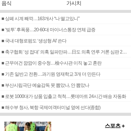
음식
가시치
■ 상폐 시계 째깍…163개사 “나 떨고있니”
■ ‘빚투’ 후폭풍…20·60대 마이너스통장 연체 급증
■ 국내 대형로펌도 ‘생성형 AI’ 쓴다
■ 축구협회 ‘성 접대’ 의혹 일파만파…日도 의혹 연루 거론 심판 2명 조사
■ 근무여건 깜깜이 중수청…檢수사관 이직 놓고 혼란
■ 기존 일반고 전환…과기원 영재학교 3개 더 만든다
■ 부산시립극단 예술감독 못 뽑았나, 안 뽑았나
■ 로봇 1000대가 상품 입출고 척척…롯데마트 24시간 배송 자동화
■ 해수부 청사, 북항 국제여객터미널 옆에 선다(종합)
스포츠 +