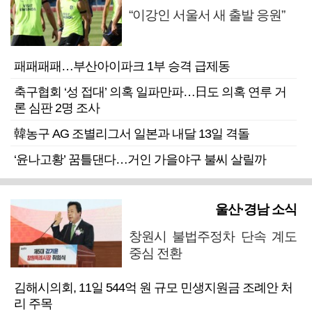
“이강인 서울서 새 출발 응원”
패패패패…부산아이파크 1부 승격 급제동
축구협회 ‘성 접대’ 의혹 일파만파…日도 의혹 연루 거
론 심판 2명 조사
韓농구 AG 조별리그서 일본과 내달 13일 격돌
‘윤나고황’ 꿈틀댄다…거인 가을야구 불씨 살릴까
울산·경남 소식
창원시 불법주정차 단속 계도
중심 전환
김해시의회, 11일 544억 원 규모 민생지원금 조례안 처
리 주목