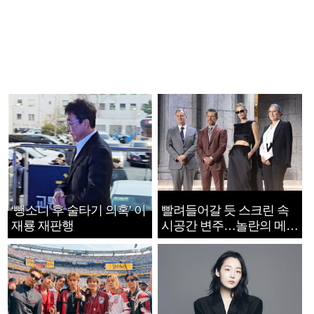
‘뺑소니 후 술타기 의혹’ 이
빨려들어갈 듯 스크린 속
재룡 재판행
시공간 변주…놀란의 메시
지는 ‘전쟁 속죄’