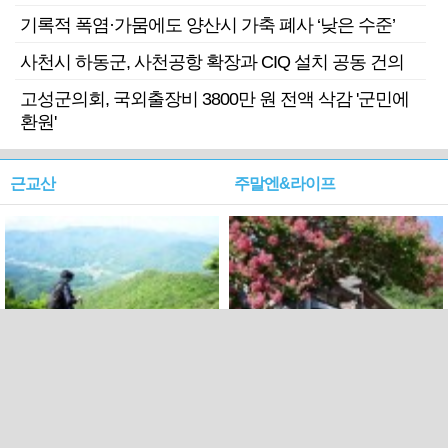
기록적 폭염·가뭄에도 양산시 가축 폐사 ‘낮은 수준’
사천시 하동군, 사천공항 확장과 CIQ 설치 공동 건의
고성군의회, 국외출장비 3800만 원 전액 삭감 '군민에
환원'
근교산
주말엔&라이프
근교산&그너머…상주·문경
폭염보다 더 뜨거워라…100
청화산~시루봉
일을 붉게 불태울 ‘선비정신’
피었네