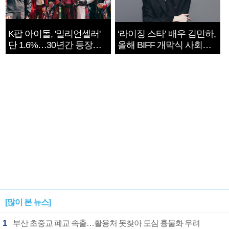
K팝 아이돌, '밀리언셀러'
‘라이징 스타’ 배우 김민하,
단 1.6%…30년간 등장
올해 BIFF 개막식 사회자
1182개팀 전수조사
확정
[많이 본 뉴스]
1
부산 초중교 폐교 속출…활용처 못찾아 도심 흉물화 우려