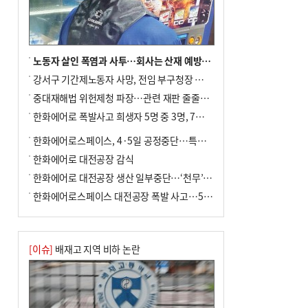
전닉스 ETF 이후 발생"
노동자 살인 폭염과 사투…회사는 산재 예방·전기료 절감 전력
강서구 기간제노동자 사망, 전임 부구청장 檢 송치
중대재해법 위헌제청 파장…관련 재판 줄줄이 브레이크
한화에어로 폭발사고 희생자 5명 중 3명, 7일 영면
한화에어로스페이스, 4·5일 공정중단…특별 안전점검
한화에어로 대전공장 감식
한화에어로 대전공장 생산 일부중단…‘천무’ 수출 비상
한화에어로스페이스 대전공장 폭발 사고…5명 사망·2명 부상(종합)
[이슈]
배재고 지역 비하 논란