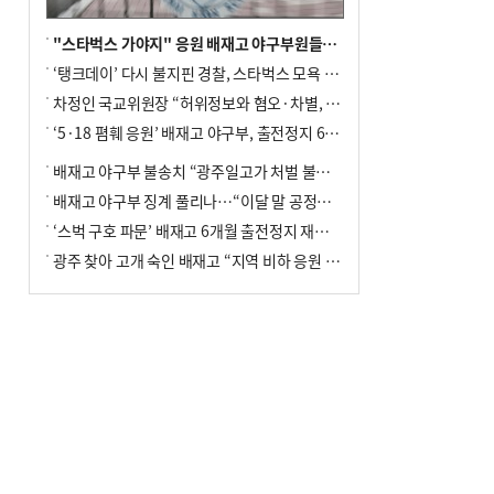
"스타벅스 가야지" 응원 배재고 야구부원들, 학교서 징계 처분
‘탱크데이’ 다시 불지핀 경찰, 스타벅스 모욕 혐의 압수수색
차정인 국교위원장 “허위정보와 혐오·차별, 학교 교실까지 유입"
‘5·18 폄훼 응원’ 배재고 야구부, 출전정지 6개월→1개월 감경
배재고 야구부 불송치 “광주일고가 처벌 불원 의사 표해”
배재고 야구부 징계 풀리나…“이달 말 공정위서 재심의”
‘스벅 구호 파문’ 배재고 6개월 출전정지 재심 신청키로
광주 찾아 고개 숙인 배재고 “지역 비하 응원 잘못”(종합)