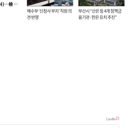
■ 검사 신분 버리고 직급하향(10년 이하 저연차 검사)…檢 중수청행 기피
해수부 ‘신청사 부지’ 직원 의
부산시 “산은 등 4개 정책금
견 반영
융기관·한은 유치 추진”