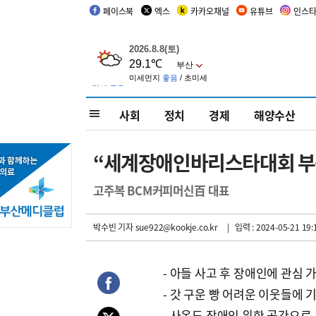
페이스북
엑스
카카오채널
유튜브
인스
사회
정치
경제
해양수산
“세계장애인바리스타대회 부
고주복 BCM커피머신百 대표
박수빈 기자
sue922@kookje.co.kr
| 입력 : 2024-05-21 19:
- 아들 사고 후 장애인에 관심 
- 갓 구운 빵 어려운 이웃들에 
- 사옥도 장애인 위한 공간으로