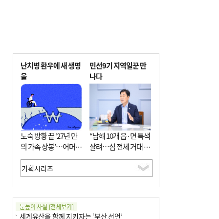
난치병 환우에 새 생명
민선9기 지역일꾼 만
을
나다
노숙 방황 끝 ‘27년 만
“남해 10개 읍·면 특색
의 가족 상봉’…어머니
살려…섬 전체 거대 정
와 행복 꿈꿔
원으로 조성”
눈높이 사설
[전체보기]
세계유산을 함께 지키자는 ‘부산 선언’