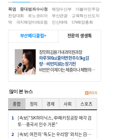
폭염
중대범죄수사청
해양수산부
더불어민주당
전당대회
르노코리아
부산관광
교육혁신선도지
역
극지해양미래포럼
인신매매
UN해양총회
부산메디클럽+
전문의 생생톡
장민희김용기내과의원과장
하루 500㎉ 줄이면 한주 0.5㎏ 감
량…비만치료는 장기전
비만은 이제 더는 체중이나 체형의 문
제가 아니다. 하나의 질병으로 인지
하고 치료와 관리를 해야 한다. 세계
보건기구(WHO)는 이미 1994년 비만
많이 본 뉴스
을 인류의 중요한
종합
정치
경제
사회
스포츠
1
[속보]“SK하이닉스, 中패키징공장 매각 검
토…중국서 인수 거론”
2
[속보] 여전히 ‘독도는 우리땅’ 외치는 日…