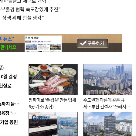
 새마을금고 제대로 개혁”
…부울경 협력 속도감있게 추진”
 상생 위해 힘쓸 생각”
합)
10일 결정
 현실로
짬짜미로 ‘金겹살’ 만든 업체
수도권과 다른데 같은 규
■ 경남 농정 비전 ‘잘 사는 농촌’…스마트팜 1000㏊까지 늘린다
6곳 기소(종합)
제…부산 건설사 “쓰러지기
■ 교육혁신선도지 공모 코앞인데…구·군 난색에 교육청 ‘쩔쩔’
직전”
역기업 응원