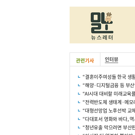
인터뷰
관련
기사
“결혼이주여성들 한국 생활
“해양·디지털금융 등 부산
“AI시대 대비할 미래교육
“전력반도체 생태계·메모리
“대형선망업 노후선박 교체 
“다대포서 영화와 바다, 역
“청년유출 막으려면 부산판