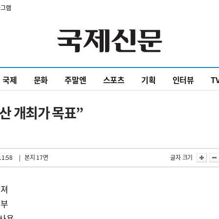
타그램
국제
문화
주말엔
스포츠
기획
인터뷰
T
산 개최가 목표”
11:58
| 본지 17면
글자 크기
가져
기부
 사용