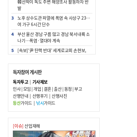
韓선박이 독도 주변 해양조사 활동하자 반
발
3
노후 상수도관 파열에 폭염 속 사상구 2300
여 가구 6시간 단수
4
부산 울산 경남 구름 많고 경남 북서내륙 소
나기…폭염·열대야 계속
5
[속보]‘尹 탄핵 반대’ 세계로교회 손현보,
백악관서 트럼프 접견
6
‘탄약 부족 사태’ 보도에 격노한 트럼프…
독자참여 게시판
군사기밀 유출자 색출 지시
독자투고
|
기사제보
7
부산 주유소 휘발유 평균가 ℓ당 1849원…
인사
|
모임
|
개업
|
결혼
|
출산
|
동정
|
부고
전주보다 3원 ↓
산행안내
|
산행후기
|
산행사진
8
[속보] ‘심판 성접대’ 논란 축구협회 공식 사
등산
가이드
|
낚시
가이드
과…“현재는 부적절 행위 없어”
9
서울 중랑구서 흉기 난동…60대 남성 2명
사망
[이슈]
산업재해
10
"올해 코스피 사이드카 43회 중 25회는 삼