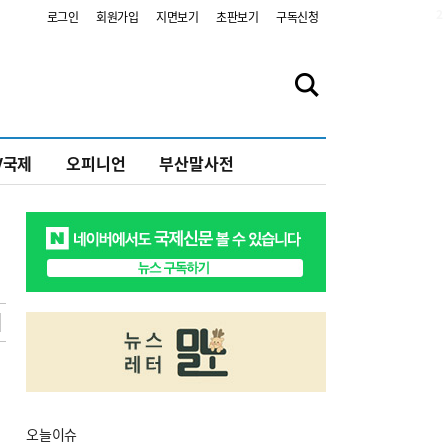
2
로그인
회원가입
지면보기
초판보기
구독신청
V국제
오피니언
부산말사전
오늘
이슈