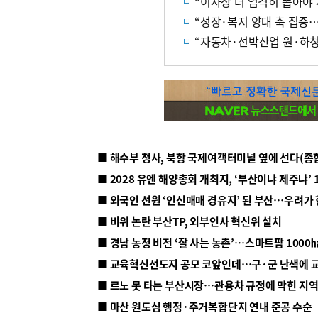
“이사장 더 엄격히 뽑아야
“성장·복지 양대 축 집중
“자동차·선박산업 원·하청
■ 해수부 청사, 북항 국제여객터미널 옆에 선다(종
■ 2028 유엔 해양총회 개최지, ‘부산이냐 제주냐’ 
■ 외국인 선원 ‘인신매매 경유지’ 된 부산…우려가
■ 비위 논란 부산TP, 외부인사 혁신위 설치
■ 르노 못 타는 부산시장…관용차 규정에 막힌 지
■ 마산 원도심 행정·주거복합단지 연내 준공 수순