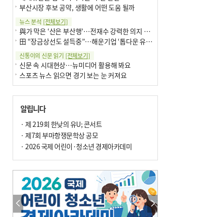
부산시장 후보 공약, 생활에 어떤 도움 될까
뉴스 분석
[전체보기]
與가 막은 ‘산은 부산행’…전재수 강력한 의지 표명 없인 공염불
田 “장금상선도 설득중”…해운기업 ‘톱다운 유치전’ 가속
신통이의 신문 읽기
[전체보기]
신문 속 시대현상…뉴미디어 활용해 봐요
스포츠 뉴스 읽으면 경기 보는 눈 커져요
어떻게 생각하십니까
[전체보기]
구·군 승진 축하화분 관행 없애자니 소상공인 울상
알립니다
3년째 병상에 있는 구의원…의정활동 못해도 월급 그대로
팩트체크
· 제 219회 한낮의 유U; 콘서트
[전체보기]
금정산 반려견 데리고 갈 수 있나…알아보니 ‘국립공원은 출입 불가’
· 제7회 부마항쟁문학상 공모
서울 도림천도 공업용수 활용한다는 사례, 정수 없이 한강물 공급…수질만 공업용수
· 2026 국제 어린이·청소년 경제아카데미
포토에세이
[전체보기]
연꽃 위 개개비
의령 한우산 털중나리
한 손 뉴스
[전체보기]
시민이 개발한 폭염 대응 앱 ‘그늘로’ 길안내 지도 등 인기
골목 맛집 발굴 고메 셀렉션…부산시, 페스티벌 시월 연계