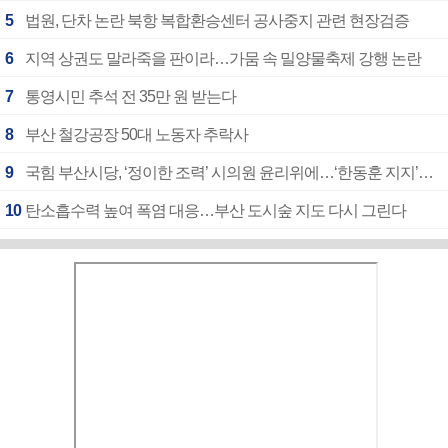
5
법원, 단차 논란 북항 복합환승센터 공사중지 관련 현장검증
6
지역 상권도 말라죽을 판이라…가뭄 속 밀양물축제 강행 논란
7
통영시민 추석 전 35만 원 받는다
8
부산 철강공장 50대 노동자 추락사
9
국힘 부산시당, ‘정이한 조력’ 시의원 윤리위에…‘한동훈 지지’도 신고접수
10
탄소흡수력 높여 폭염 대응…부산 도시숲 지도 다시 그린다