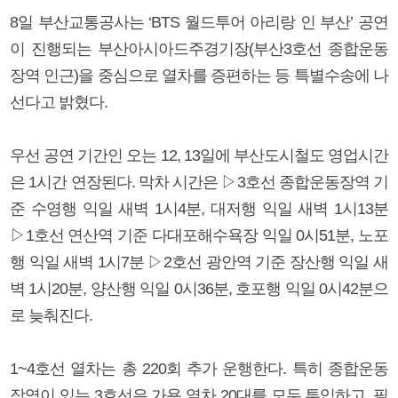
8일 부산교통공사는 ‘BTS 월드투어 아리랑 인 부산’ 공연
이 진행되는 부산아시아드주경기장(부산3호선 종합운동
장역 인근)을 중심으로 열차를 증편하는 등 특별수송에 나
선다고 밝혔다.
우선 공연 기간인 오는 12, 13일에 부산도시철도 영업시간
은 1시간 연장된다. 막차 시간은 ▷3호선 종합운동장역 기
준 수영행 익일 새벽 1시4분, 대저행 익일 새벽 1시13분
▷1호선 연산역 기준 다대포해수욕장 익일 0시51분, 노포
행 익일 새벽 1시7분 ▷2호선 광안역 기준 장산행 익일 새
벽 1시20분, 양산행 익일 0시36분, 호포행 익일 0시42분으
로 늦춰진다.
1~4호선 열차는 총 220회 추가 운행한다. 특히 종합운동
장역이 있는 3호선은 가용 열차 20대를 모두 투입하고, 필