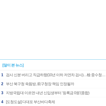
[많이 본 뉴스]
1
검사 신분 버리고 직급하향(10년 이하 저연차 검사)…檢 중수청행 기피
2
부산 북구청 쑥뜸방, 前구청장 책임 인정될까
3
지방국립대 이르면 내년 신입생부터 ‘등록금 0원’(종합)
4
[도청도설] 다대포 부산바다축제