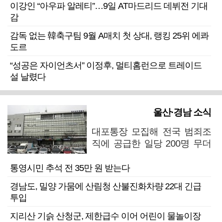
이강인 “아우파 알레티”…9일 AT마드리드 데뷔전 기대
감
감독 없는 韓축구팀 9월 A매치 첫 상대, 랭킹 25위 에콰
도르
“성공은 자이언츠서” 이정후, 멀티홈런으로 트레이드
설 날렸다
울산·경남 소식
대포통장 모집해 전국 범죄조
직에 공급한 일당 200명 무더
기 검거
통영시민 추석 전 35만 원 받는다
경남도, 밀양 가뭄에 산림청 산불진화차량 22대 긴급
투입
지리산 기슭 산청군, 제한급수 이어 어린이 물놀이장