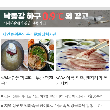
시인 최원준의 음식문화 잡학사전
<84> 관문과 환대, 부산 역전
<83> 여름 제주, 벤자리와 독
음식
가시치
■ 검사 신분 버리고 직급하향(10년 이하 저연차 검사)…檢 중수청행 기피
■ 지역 상권도 말라죽을 판이라…가뭄 속 밀양물축제 강행 논란