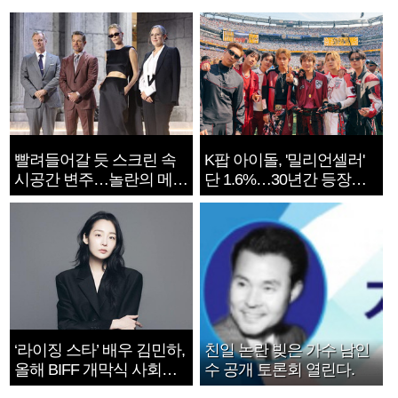
빨려들어갈 듯 스크린 속
K팝 아이돌, '밀리언셀러'
시공간 변주…놀란의 메시
단 1.6%…30년간 등장
지는 ‘전쟁 속죄’
1182개팀 전수조사
‘라이징 스타’ 배우 김민하,
친일 논란 빚은 가수 남인
올해 BIFF 개막식 사회자
수 공개 토론회 열린다.
확정