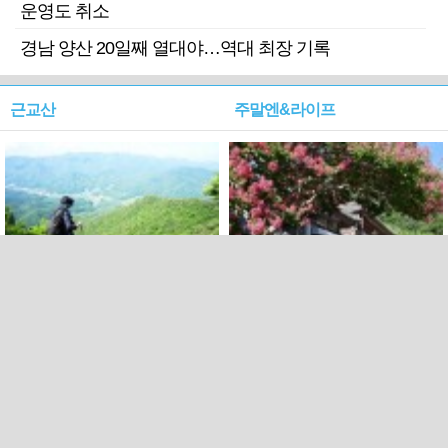
운영도 취소
경남 양산 20일째 열대야…역대 최장 기록
근교산
주말엔&라이프
근교산&그너머…상주·문경
폭염보다 더 뜨거워라…100
청화산~시루봉
일을 붉게 불태울 ‘선비정신’
피었네
PC버전
엑스
페이스북
Copyright ⓒ 2015 All rights reserved by 국제신문