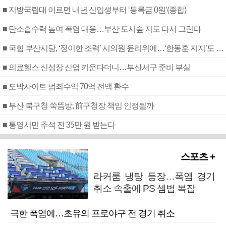
■ 지방국립대 이르면 내년 신입생부터 ‘등록금 0원’(종합)
■ 탄소흡수력 높여 폭염 대응…부산 도시숲 지도 다시 그린다
■ 국힘 부산시당, ‘정이한 조력’ 시의원 윤리위에…‘한동훈 지지’도 신고접수
■ 의료헬스 신성장 산업 키운다더니…부산서구 준비 부실
■ 도박사이트 범죄수익 70억 전액 환수
■ 부산 북구청 쑥뜸방, 前구청장 책임 인정될까
■ 통영시민 추석 전 35만 원 받는다
스포츠 +
라커룸 냉탕 등장…폭염 경기
취소 속출에 PS 셈법 복잡
극한 폭염에…초유의 프로야구 전 경기 취소