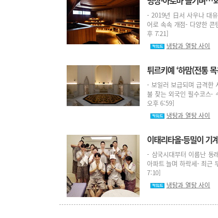
명상·아로마 즐기며…회
- 2019년 日서 사우나 
어로 속속 개점- 다양한 콘텐츠
후 7:21]
냉탕과 열탕 사이
튀르키예 ‘하맘(전통 목
- 보일러 보급되며 급격한 
불 찾는 외국인 필수코스- 수
오후 6:59]
냉탕과 열탕 사이
이태리타올·등밀이 기
- 삼국시대부터 이름난 동래
아파트 늘며 하락세- 최근 부산
7:10]
냉탕과 열탕 사이