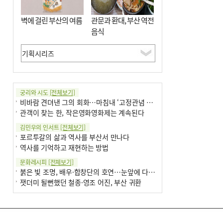
벽에 걸린 부산의 여름
관문과 환대, 부산 역전
음식
궁리와 시도
[전체보기]
비바람 견뎌낸 그의 회화…마침내 ‘고정관념 감옥’서 해방
관객이 찾는 한, 작은영화영화제는 계속된다
김민우의 인서트
[전체보기]
포르투갈의 삶과 역사를 부산서 만나다
역사를 기억하고 재현하는 방법
문화레시피
[전체보기]
붉은 빛 조명, 배우·합창단의 호연…눈앞에 다가온 부산오페라하우스
잿더미 될뻔했던 철종·영조 어진, 부산 귀환
박현주의 신간돋보기
[전체보기]
현실의 고통, 은유의 詩로 담다 外
달구비·여우비…다양한 비 이름 外