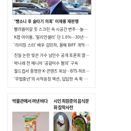
지 중징계
8
이임생, 홍명보 선임 독단적 결정 아냐…
면담 메모 제출
‘뺑소니 후 술타기 의혹’ 이재룡 재판행
9
부산 해운대구 아파트 14층서 불…실외기
빨려들어갈 듯 스크린 속 시공간 변주…놀란의 메시지는 ‘전쟁 속죄’
과열 추정
K팝 아이돌, '밀리언셀러' 단 1.6%…30년간 등장 1182개팀 전수조사
10
경찰가족 관련 사건 45건…그동안 파악조
‘라이징 스타’ 배우 김민하, 올해 BIFF 개막식 사회자 확정
차 안해
친일 논란 빚은 가수 남인수 공개 토론회 열린다.
박나래 전 매니저 ‘공갈미수 혐의’ 구속
월드컵서 증명한 K-콘텐츠 위상…BTS 하프타임쇼·정호연 트로피 세리머니
‘무법중년’의 사적응징 액션, 답답한 속 확 뚫어주네
박물관에서 꺼낸 바다
시인 최원준의 음식문
화 잡학사전