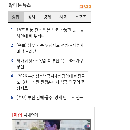
많이 본 뉴스
종합
정치
경제
사회
스포츠
1
15호 태풍 찬홈 일본 도쿄 관통할 듯…동
해안에 비 뿌리나
2
[속보] 남부 가뭄 위성서도 선명…저수지
바닥 드러났다
3
까마귀 탓?…폭염 속 부산 북구 986가구
정전
4
[2026 부산청소년극지체험탐험대 현장르
포] 3회 : 석탄 탄광촌에서 북극 연구의 중
심지로
5
[속보] 부산·김해·울주 ‘경계 단계’…전국
48개 시군 가뭄
6
부산·울산·경남 폭염 속 소나기·비…무더
[이슈]
국내연예
위는 지속
7
‘혐오표현’ 쓰면 지방공무원 최대 파면까