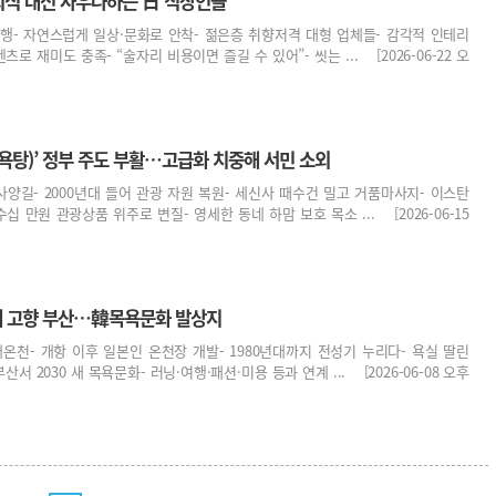
식 대신 사우나하는 日 직장인들
대유행- 자연스럽게 일상·문화로 안착- 젊은층 취향저격 대형 업체들- 감각적 인테리
로 재미도 충족- “술자리 비용이면 즐길 수 있어”- 씻는 ... [2026-06-22 오
욕탕)’ 정부 주도 부활…고급화 치중해 서민 소외
사양길- 2000년대 들어 관광 자원 복원- 세신사 때수건 밀고 거품마사지- 이스탄
십 만원 관광상품 위주로 변질- 영세한 동네 하맘 보호 목소 ... [2026-06-15
계 고향 부산…韓목욕문화 발상지
온천- 개항 이후 일본인 온천장 개발- 1980년대까지 전성기 누리다- 욕실 딸린
서 2030 새 목욕문화- 러닝·여행·패션·미용 등과 연계 ... [2026-06-08 오후