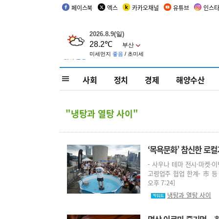
페이스북
엑스
카카오채널
유튜브
인스
사회
정치
경제
해양수산
"냉탕과 열탕 사이"
‘목욕문화’ 참신한 로
- 사우나 테마 전시·마켓·이
고령업주 협업 한계- 市 등 
오후 7:24]
냉탕과 열탕 사이