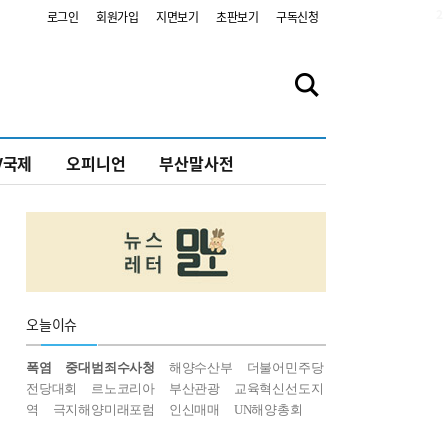
2
로그인
회원가입
지면보기
초판보기
구독신청
V국제
오피니언
부산말사전
오늘
이슈
폭염
중대범죄수사청
해양수산부
더불어민주당
전당대회
르노코리아
부산관광
교육혁신선도지
역
극지해양미래포럼
인신매매
UN해양총회