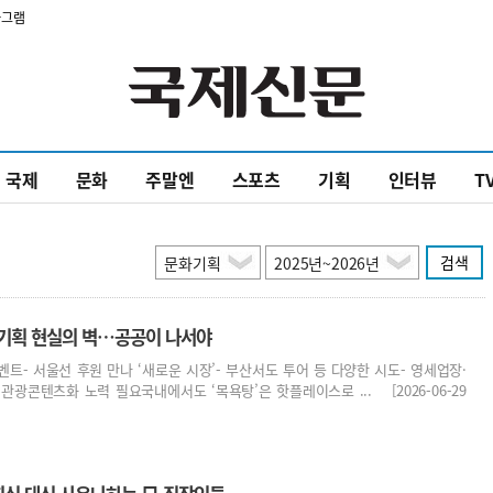
타그램
국제
문화
주말엔
스포츠
기획
인터뷰
T
검색
컬기획 현실의 벽…공공이 나서야
벤트- 서울선 후원 만나 ‘새로운 시장’- 부산서도 투어 등 다양한 시도- 영세업장·
관광콘텐츠화 노력 필요국내에서도 ‘목욕탕’은 핫플레이스로 ... [2026-06-29