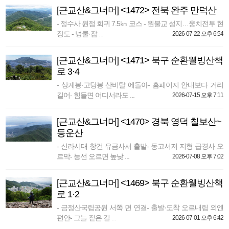
[근교산&그너머] <1472> 전북 완주 만덕산
- 정수사 원점 회귀 7.5㎞ 코스 - 원불교 성지…웅치전투 현
장도 - 넝쿨·잡 ...
2026-07-22 오후 6:54
[근교산&그너머] <1471> 북구 순환웰빙산책
로 3·4
- 상계봉·고당봉 산비탈 에돌아- 홈페이지 안내보다 거리
길어- 힘들면 어디서라도 ...
2026-07-15 오후 7:11
[근교산&그너머] <1470> 경북 영덕 칠보산~
등운산
- 신라시대 창건 유금사서 출발- 동고서저 지형 급경사 오
르막- 능선 오르면 높낮 ...
2026-07-08 오후 7:02
[근교산&그너머] <1469> 북구 순환웰빙산책
로 1·2
- 금정산국립공원 서쪽 면 연결- 출발·도착 오르내림 외엔
편안- 그늘 짙은 길 ...
2026-07-01 오후 6:42