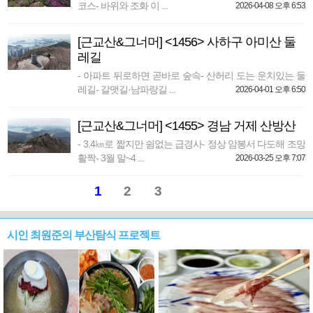
코스- 바위와 조화 이 ...
2026-04-08 오후 6:53
[근교산&그너머] <1456> 사하구 아미산 둘
레길
- 아파트 뒤로하면 곧바로 숲속- 산허리 도는 운치있는 둘
레길- 갈맷길·남파랑길 ...
2026-04-01 오후 6:50
[근교산&그너머] <1455> 경남 거제 산방산
- 3.4㎞로 짧지만 쉼없는 급경사- 정상 암봉서 다도해 조망
활짝- 3월 말~4 ...
2026-03-25 오후 7:07
1
2
3
시인 최원준의 부산탐식 프로젝트