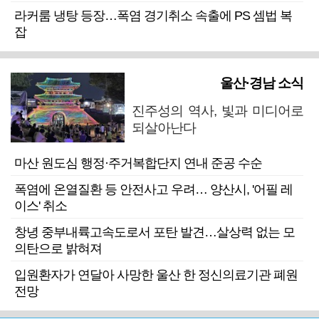
라커룸 냉탕 등장…폭염 경기취소 속출에 PS 셈법 복
잡
울산·경남 소식
진주성의 역사, 빛과 미디어로
되살아난다
마산 원도심 행정·주거복합단지 연내 준공 수순
폭염에 온열질환 등 안전사고 우려… 양산시, '어필 레
이스' 취소
창녕 중부내륙고속도로서 포탄 발견…살상력 없는 모
의탄으로 밝혀져
입원환자가 연달아 사망한 울산 한 정신의료기관 폐원
전망