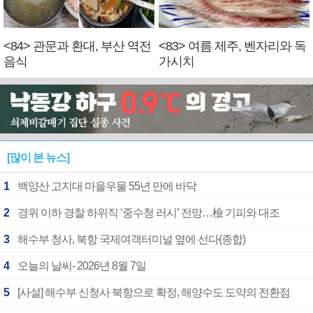
<84> 관문과 환대, 부산 역전
<83> 여름 제주, 벤자리와 독
음식
가시치
[많이 본 뉴스]
1
백양산 고지대 마을우물 55년 만에 바닥
2
경위 이하 경찰 하위직 ‘중수청 러시’ 전망…檢 기피와 대조
3
해수부 청사, 북항 국제여객터미널 옆에 선다(종합)
4
오늘의 날씨- 2026년 8월 7일
5
[사설] 해수부 신청사 북항으로 확정, 해양수도 도약의 전환점