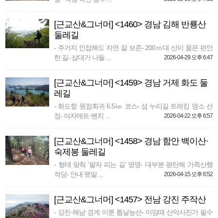
[근교산&그너머] <1460> 경남 김해 반룡산
둘레길
- 주거지 인접해도 자연 잘 보존- 200ｍ대 산이 품은 편안
한 길- 삼대가 나들 ...
2026-04-29 오후 6:47
[근교산&그너머] <1459> 경남 거제 화도 둘
레길
- 화도항 원점회귀 6.5㎞ 코스- 섬 누리길 트레킹 명소 선
정- 야자매트·벤치 ...
2026-04-22 오후 6:57
[근교산&그너머] <1458> 경남 함안 백이산·
숙제봉 둘레길
- 형태 맞춰 ‘팔자 피는 길’ 명명- 대부분 평탄해 가족산행
적당- 안내 팻말 ...
2026-04-15 오후 6:52
[근교산&그너머] <1457> 전남 강진 주작산
- 강진·해남 경계 이룬 톱날능선- 이맘때 산악사진가 필수