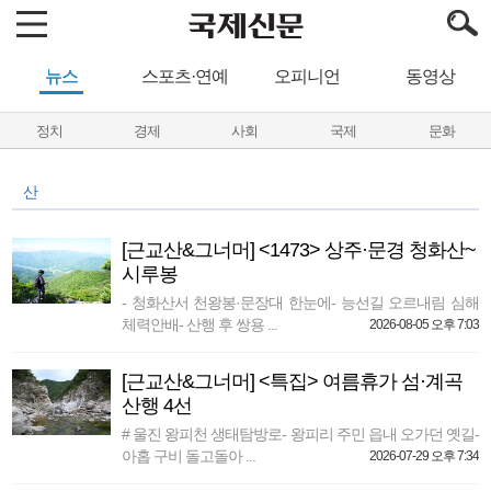
뉴스
스포츠·연예
오피니언
동영상
정치
경제
사회
국제
문화
산
[근교산&그너머] <1473> 상주·문경 청화산~
시루봉
- 청화산서 천왕봉·문장대 한눈에- 능선길 오르내림 심해
체력안배- 산행 후 쌍용 ...
2026-08-05 오후 7:03
[근교산&그너머] <특집> 여름휴가 섬·계곡
산행 4선
# 울진 왕피천 생태탐방로- 왕피리 주민 읍내 오가던 옛길-
아홉 구비 돌고돌아 ...
2026-07-29 오후 7:34