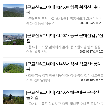
[근교산&그너머] <1468> 하동 황장산~촛대
봉
- 국립공원 구역 바깥 오지산행- 목통마을과 화개장터 기·
종점- 긴 능선 식수 넉 ...
2026-06-24 오후 7:00
[근교산&그너머] <1467> 동구 근대산업유산
길
- 총 5개 코스 중 알짜배기 골라- 동구 원도심 명소 꼼꼼이
연결- 섬유·신발· ...
2026-06-17 오후 6:57
[근교산&그너머] <1466> 김천 석교산~푯대
봉
- 김천·영동 경계 이룬 백두대간- 경상·충청·전라 삼도봉도
지척- 된비알 많아 ...
2026-06-10 오후 6:54
[근교산&그너머] <1465> 해운대구 운봉산
둘레길
- 들머리 수목원 살펴보고 출발- 벚나무·소나무 울창한 그