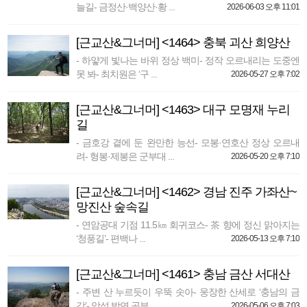
늘길- 금정산·백양산·황 ...
2026-06-03 오후 11:01
[근교산&그너머] <1464> 충북 괴산 희양산
- 하얗게 빛나는 바위 정상 백미- 정작 오르내리는 도중엔
못 봐- 최치원은 ‘구 ...
2026-05-27 오후 7:02
[근교산&그너머] <1463> 대구 모명재 누리
길
- 금호강 곁에 둔 완만한 능선- 모봉·연호산 정상 오르내
려- 형봉·제봉은 군부대 ...
2026-05-20 오후 7:10
[근교산&그너머] <1462> 경남 진주 가좌산~
망진산 숲속길
- 연암공대 기점 11.5㎞ 회귀코스- 茶 향에 정신 맑아지는
‘청풍길’- 편백나 ...
2026-05-13 오후 7:10
[근교산&그너머] <1461> 충남 금산 서대산
- 주변 산 누르듯이 우뚝 솟아- 웅장한 산세로 ‘충남의 금
강’- 악성 박연 공부 ...
2026-05-06 오후 7:03