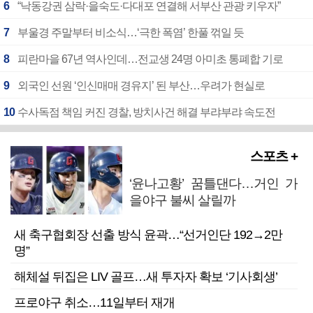
6
“낙동강권 삼락·을숙도·다대포 연결해 서부산 관광 키우자”
7
부울경 주말부터 비소식…‘극한 폭염’ 한풀 꺾일 듯
8
피란마을 67년 역사인데…전교생 24명 아미초 통폐합 기로
9
외국인 선원 ‘인신매매 경유지’ 된 부산…우려가 현실로
10
수사독점 책임 커진 경찰, 방치사건 해결 부랴부랴 속도전
스포츠 +
‘윤나고황’ 꿈틀댄다…거인 가
을야구 불씨 살릴까
새 축구협회장 선출 방식 윤곽…“선거인단 192→2만
명”
해체설 뒤집은 LIV 골프…새 투자자 확보 ‘기사회생’
프로야구 취소…11일부터 재개