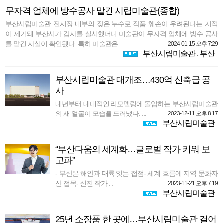
무자격 업체에 방수공사 맡긴 시립미술관(종합)
부산시립미술관 전시장 내부의 잦은 누수로 작품 훼손이 우려된다는 지적
이 제기돼 부산시가 감사를 실시했더니 미술관이 무자격 업체에 방수 공사
를 맡긴 사실이 확인됐다. 특히 미술관은 ...
2024-01-15 오후 7:29
부산시립미술관
,
부산
부산시립미술관 대개조…430억 신축급 공
사
내년부터 대대적인 리모델링에 돌입하는 부산시립미술관
의 새 얼굴이 모습을 드러냈다. ...
2023-12-11 오후 8:17
부산시립미술관
“부산다움의 세계화…글로벌 작가 키워 보
고파”
- 부산은 해안과 대륙 잇는 접점- 세계 흐름에 지역 문화자
산 접목- 신진 작가 ...
2023-11-21 오후 7:19
부산시립미술관
25년 소장품 한 곳에…부산시립미술관 걸어