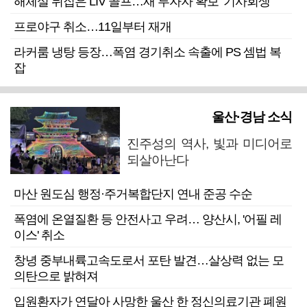
해체설 뒤집은 LIV 골프…새 투자자 확보 ‘기사회생’
프로야구 취소…11일부터 재개
라커룸 냉탕 등장…폭염 경기취소 속출에 PS 셈법 복
잡
울산·경남 소식
진주성의 역사, 빛과 미디어로
되살아난다
마산 원도심 행정·주거복합단지 연내 준공 수순
폭염에 온열질환 등 안전사고 우려… 양산시, '어필 레
이스' 취소
창녕 중부내륙고속도로서 포탄 발견…살상력 없는 모
의탄으로 밝혀져
입원환자가 연달아 사망한 울산 한 정신의료기관 폐원