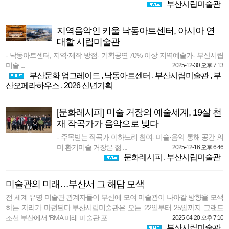
부산시립미술관
지역음악인 키울 낙동아트센터, 아시아 연
대할 시립미술관
- 낙동아트센터, 지역·제작 방점- 기획공연 70% 이상 지역예술가- 부산시립
미술 ...
2025-12-30 오후 7:13
부산문화 업그레이드
,
낙동아트센터
,
부산시립미술관
,
부
산오페라하우스
,
2026 신년기획
[문화레시피] 미술 거장의 예술세계, 19살 천
재 작곡가가 음악으로 빚다
- 주목받는 작곡가 이하느리 참여- 미술·음악 통해 공간 의
미 환기미술 거장은 젊 ...
2025-12-16 오후 6:46
문화레시피
,
부산시립미술관
미술관의 미래…부산서 그 해답 모색
전 세계 유명 미술관 관계자들이 부산에 모여 미술관이 나아갈 방향을 모색
하는 자리가 마련된다.부산시립미술관은 오는 22일부터 25일까지 그랜드
조선 부산에서 ‘BMA 미래 미술관 포 ...
2025-04-20 오후 7:10
부산시립미술관