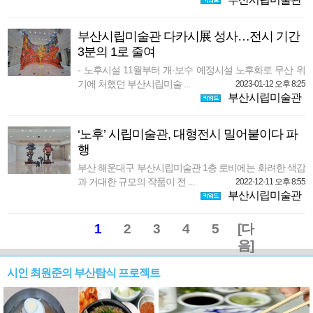
부산시립미술관 다카시展 성사…전시 기간
3분의 1로 줄여
- 노후시설 11월부터 개·보수 예정시설 노후화로 무산 위
기에 처했던 부산시립미술 ...
2023-01-12 오후 8:25
부산시립미술관
‘노후’ 시립미술관, 대형전시 밀어붙이다 파
행
부산 해운대구 부산시립미술관 1층 로비에는 화려한 색감
과 거대한 규모의 작품이 전 ...
2022-12-11 오후 8:55
부산시립미술관
1
2
3
4
5
[다
음]
시인 최원준의 부산탐식 프로젝트