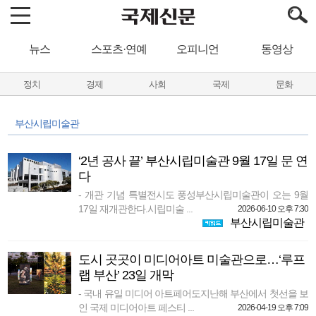
뉴스
스포츠·연예
오피니언
동영상
정치
경제
사회
국제
문화
부산시립미술관
‘2년 공사 끝’ 부산시립미술관 9월 17일 문 연
다
- 개관 기념 특별전시도 풍성부산시립미술관이 오는 9월
17일 재개관한다.시립미술 ...
2026-06-10 오후 7:30
부산시립미술관
도시 곳곳이 미디어아트 미술관으로…‘루프
랩 부산’ 23일 개막
- 국내 유일 미디어 아트페어도지난해 부산에서 첫선을 보
인 국제 미디어아트 페스티 ...
2026-04-19 오후 7:09