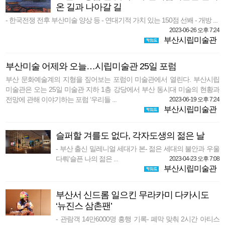
온 길과 나아갈 길
- 한국전쟁 전후 부산미술 양상 등 - 연대기적 가치 있는 150점 선봬 - 개방 ...
2023-06-26 오후 7:24
부산시립미술관
부산미술 어제와 오늘…시립미술관 25일 포럼
부산 문화예술계의 지형을 짚어보는 포럼이 미술관에서 열린다. 부산시립
미술관은 오는 25일 미술관 지하 1층 강당에서 부산 동시대 미술의 현황과
전망에 관해 이야기하는 포럼 ‘우리들 ...
2023-06-19 오후 7:24
부산시립미술관
슬퍼할 겨를도 없다, 각자도생의 젊은 날
- 부산 출신 밀레니얼 세대가 본- 젊은 세대의 불안과 우울
다뤄‘슬픈 나의 젊은 ...
2023-04-23 오후 7:08
부산시립미술관
부산서 신드롬 일으킨 무라카미 다카시도
‘뉴진스 삼촌팬’
- 관람객 14만6000명 흥행 기록- 폐막 맞춰 2시간 아티스