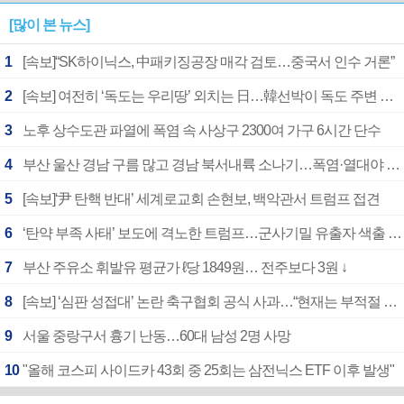
[많이 본 뉴스]
1
[속보]“SK하이닉스, 中패키징공장 매각 검토…중국서 인수 거론”
2
[속보] 여전히 ‘독도는 우리땅’ 외치는 日…韓선박이 독도 주변 해양조사 활동하자 반발
3
노후 상수도관 파열에 폭염 속 사상구 2300여 가구 6시간 단수
4
부산 울산 경남 구름 많고 경남 북서내륙 소나기…폭염·열대야 계속
5
[속보]‘尹 탄핵 반대’ 세계로교회 손현보, 백악관서 트럼프 접견
6
‘탄약 부족 사태’ 보도에 격노한 트럼프…군사기밀 유출자 색출 지시
7
부산 주유소 휘발유 평균가 ℓ당 1849원… 전주보다 3원 ↓
8
[속보] ‘심판 성접대’ 논란 축구협회 공식 사과…“현재는 부적절 행위 없어”
9
서울 중랑구서 흉기 난동…60대 남성 2명 사망
10
"올해 코스피 사이드카 43회 중 25회는 삼전닉스 ETF 이후 발생"