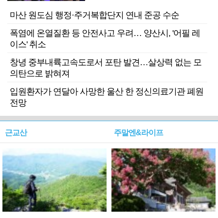
마산 원도심 행정·주거복합단지 연내 준공 수순
폭염에 온열질환 등 안전사고 우려… 양산시, '어필 레
이스' 취소
창녕 중부내륙고속도로서 포탄 발견…살상력 없는 모
의탄으로 밝혀져
입원환자가 연달아 사망한 울산 한 정신의료기관 폐원
전망
근교산
주말엔&라이프