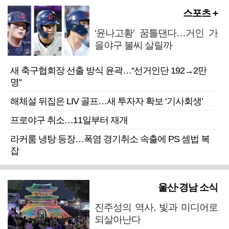
스포츠 +
‘윤나고황’ 꿈틀댄다…거인 가
을야구 불씨 살릴까
새 축구협회장 선출 방식 윤곽…“선거인단 192→2만
명”
해체설 뒤집은 LIV 골프…새 투자자 확보 ‘기사회생’
프로야구 취소…11일부터 재개
라커룸 냉탕 등장…폭염 경기취소 속출에 PS 셈법 복
잡
울산·경남 소식
진주성의 역사, 빛과 미디어로
되살아난다