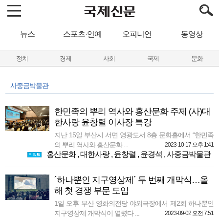
뉴스
스포츠·연예
오피니언
동영상
정치
경제
사회
국제
문화
사중금박물관
한민족의 뿌리 역사와 홍산문화 주제 (사)대
한사랑 윤창렬 이사장 특강
지난 15일 부산시 서면 영광도서 8층 문화홀에서 “한민족
의 뿌리 역사와 홍산문화 ...
2023-10-17 오후 1:41
홍산문화
,
대한사랑
,
윤창렬
,
윤경석
,
사중금박물관
´하나뿐인 지구영상제´ 두 번째 개막식…올
해 첫 경쟁 부문 도입
1일 오후 부산 영화의전당 야외극장에서 제2회 하나뿐인
지구영상제 개막식이 열렸다 ...
2023-09-02 오전 7:51