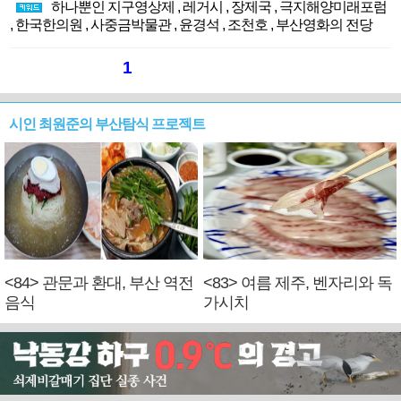
하나뿐인 지구영상제
,
레거시
,
장제국
,
극지해양미래포럼
,
한국한의원
,
사중금박물관
,
윤경석
,
조천호
,
부산영화의 전당
1
시인 최원준의 부산탐식 프로젝트
<84> 관문과 환대, 부산 역전
<83> 여름 제주, 벤자리와 독
음식
가시치