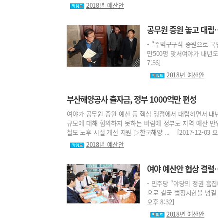
2018년 예산안
공무원 증원 놓고 대립
- “주먹구구식 증원으로 국민
만500명 맞서여야가 내년도 
7:36]
2018년 예산안
부산해양공사 출자금, 정부 1000억만 편성
여야가 공무원 증원 예산 등 핵심 쟁점에서 대립하면서 내년
규모에 대해 합의하지 못하는 바람에 정부도 지역 예산 
철도 노후 시설 개선 지원 ▷한국해양 ... [2017-12-03 오후
2018년 예산안
여야 예산안 협상 결렬
- 민주당 “야당의 정권 흠
으로 결국 법정시한을 넘길 가
오후 8:32]
2018년 예산안