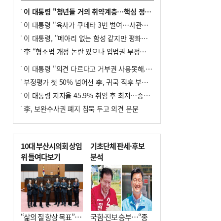
이 대통령 "청년들 거의 취약계층…핵심 정책 재편""
이 대통령 "육사가 쿠데타 3번 벌여…사관학교 통합 신속히 추진"
이 대통령, "메아리 없는 함성 같지만 평화공존책 계속해야"
李 “형소법 개정 논란 있으나 입법권 부정할 만큼은 아냐”(종합)
이 대통령 "의견 다르다고 거부권 사용못해.. 입법권 부정할 상황이라 보기 어려워"
부정평가 첫 50% 넘어선 李, 귀국 직후 부동산·증시 점검(종합)
이 대통령 지지율 45.9% 취임 후 최저…증시 폭락·연임 개헌 논란 영향
李, 보완수사권 폐지 침묵 두고 의견 분분
10대 부산시의회 상임
기초단체 판세·후보
위 들여다보기
분석
“삶의 질 향상 목표”…
국힘·진보 승부…“종