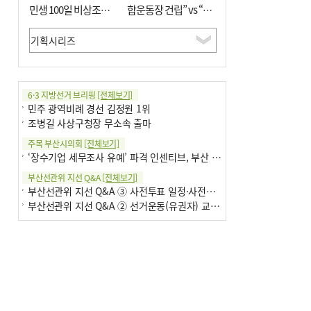
민생 100일 비상조치
합운동장 건립” vs “출
면밀 심사
근 공공버스 도입”
6·3 지방선거 브리핑
[전체보기]
민주 광역비례 경선 김정원 1위
조병길 사상구청장 무소속 출마
주목 부산시의회
[전체보기]
‘장수기업 세무조사 유예’ 파격 인센티브, 부산 유출 막을까
부산선관위 지선 Q&A
[전체보기]
부산선관위 지선 Q&A ③ 사전투표 일정·사전투표함 보관
부산선관위 지선 Q&A ② 선거운동(유권자) 교육감투표용지