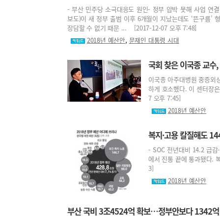
- 부산 민주당 소극대응도 원인- 정부 압박 못해 사업 연결
보도)이 새 정부 출범 이후 6개월이 지났는데도 ‘뜬구름’
장담할 수 없기 때문 ... [2017-12-07 오후 7:48]
,
2018년 예산안
문재인 대통령 시대
국회 찾은 이국종 교수
이국종 아주대병원 중증외상
하게 호소했다. 이 센터장은 2
7 오후 7:45]
2018년 예산안
복지·고용 칼질해도 1
- SOC 전년대비 14.2 
에서 진통 끝에 통과됐다. 복지
3]
2018년 예산안
부산 국비 3조4524억 확보…정부안보다 1342억