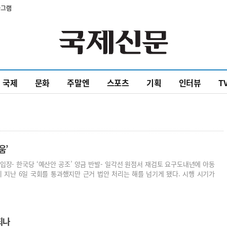
타그램
국제
문화
주말엔
스포츠
기획
인터뷰
T
움’
리 입장- 한국당 ‘예산안 공조’ 앙금 반발- 일각선 원점서 재검토 요구도내년에 아동
 지난 6일 국회를 통과했지만 근거 법안 처리는 해를 넘기게 됐다. 시행 시기가
되나