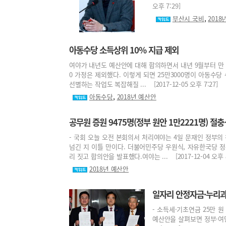
오후 7:29]
,
부산시 국비
2018
아동수당 소득상위 10% 지급 제외
여야가 내년도 예산안에 대해 합의하면서 내년 9월부터 만 0
0 가정은 제외했다. 이렇게 되면 25만3000명이 아동수
선별하는 작업도 복잡해질 ... [2017-12-05 오후 7:27]
,
아동수당
2018년 예산안
공무원 증원 9475명(정부 원안 1만2221명) 
- 국회 오늘 오전 본회의서 처리여야는 4일 문재인 정부의
넘긴 지 이틀 만이다. 더불어민주당 우원식, 자유한국당 
리 짓고 합의안을 발표했다.여야는 ... [2017-12-04 오후 8
2018년 예산안
일자리 안정자금·누리과정
- 소득세·기초연금 25만 
예산안을 살펴보면 정부·여당의