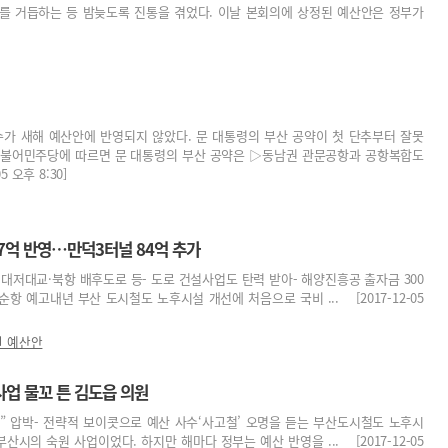
를 거듭하는 등 밤늦도록 진통을 겪었다. 이날 본회의에 상정된 예산안은 정부가
가 새해 예산안에 반영되지 않았다. 문 대통령의 부산 공약이 첫 단추부터 잘못
 더불어민주당에 따르면 문 대통령의 부산 공약은 ▷동남권 관문공항과 공항복합도
 오후 8:30]
7억 반영…만덕3터널 84억 추가
- 대저대교·북항 배후도로 등- 도로 건설사업도 탄력 받아- 해양진흥공 출자금 300
순항 예고내년 부산 도시철도 노후시설 개선에 처음으로 국비 ... [2017-12-05
년 예산안
사업 물꼬 튼 김도읍 의원
나” 압박- 전략적 보이콧으로 예산 사수‘사고철’ 오명을 듣는 부산도시철도 노후시
부산시의 숙원 사업이었다. 하지만 해마다 정부는 예산 반영을 ... [2017-12-05