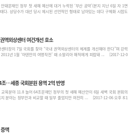
 안돼문재인 정부 첫 새해 예산에 대거 누락된 ‘부산 공약’(본지 지난 6일 자 1면
 형태다. 상당수가 대선 당시 제시된 선언적인 형태로 남아있는 데다 구체화 시점도
, 권역외상센터 여건개선 호소
센터장이 7일 국회를 찾아 “국내 권역외상센터의 체계를 개선해야 한다”며 강력
011년 1월 ‘아덴만의 여명작전’ 때 소말리아 해적에게 피랍돼 ... [2017-12-0
44조…세종 국회분원 용역 2억 반영
급감- 교육분야 11.8 늘어 64조문재인 정부의 첫 새해 예산안이 6일 새벽 국회 본회의
 분야는 정부안과 비교할 때 일부 줄었지만 여전히 ... [2017-12-06 오후 8:1
 증액