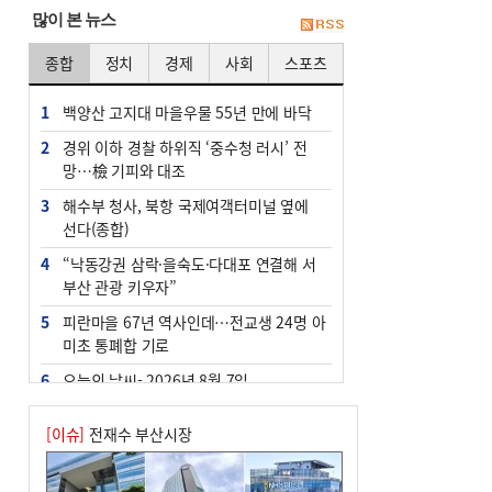
많이 본 뉴스
종합
정치
경제
사회
스포츠
1
백양산 고지대 마을우물 55년 만에 바닥
2
경위 이하 경찰 하위직 ‘중수청 러시’ 전
망…檢 기피와 대조
3
해수부 청사, 북항 국제여객터미널 옆에
선다(종합)
4
“낙동강권 삼락·을숙도·다대포 연결해 서
부산 관광 키우자”
5
피란마을 67년 역사인데…전교생 24명 아
미초 통폐합 기로
6
오늘의 날씨- 2026년 8월 7일
7
부울경 주말부터 비소식…‘극한 폭염’ 한
[이슈]
전재수 부산시장
풀 꺾일 듯
8
[사설] 해수부 신청사 북항으로 확정, 해양