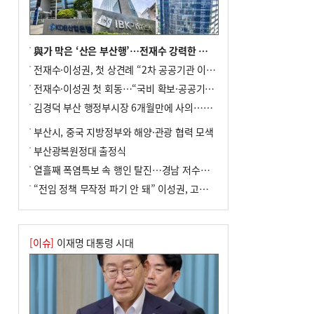
수도 도약의 전환점
9
외국인 선원 ‘인신매매 경유지’ 된 부산…
우려가 현실로
與가 막은 ‘산은 부산행’…전재수 강력한 의지 표명 없인 공염불
10
르노 못 타는 부산시장…관용차 규정에 막
전재수·이성권, 첫 상견례 “2차 공공기관 이전 초당 협력”(종합)
힌 지역기업 응원
전재수·이성권 첫 회동…“국비 확보·공공기관 이전 협력”
김경덕 부산 행정부시장 6개월만에 사의…후임 인선 촉각
부산시, 중국 지방정부와 해양·관광 협력 모색
부산광복원정대 출정식
열흘째 폭염특보 속 행인 탈진…경남 저수율 평년의 절반
“전임 정책 무작정 파기 안 돼” 이성권, 고강도 ‘전재수 견제’ 예고
[이슈]
이재명 대통령 시대