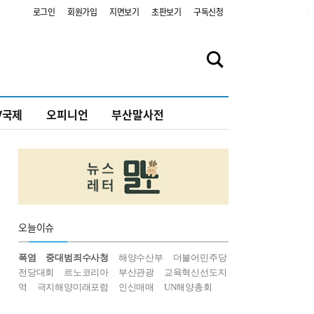
2
로그인
회원가입
지면보기
초판보기
구독신청
V국제
오피니언
부산말사전
오늘
이슈
폭염
중대범죄수사청
해양수산부
더불어민주당
전당대회
르노코리아
부산관광
교육혁신선도지
역
극지해양미래포럼
인신매매
UN해양총회