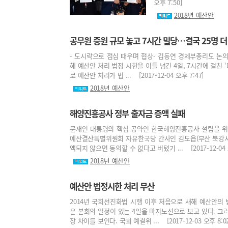
오후 7:50]
2018년 예산안
공무원 증원 규모 놓고 7시간 밀당…결국 25명 더
- 도시락으로 점심 때우며 협상- 김동연 경제부총리도 논의 
해 예산안 처리 법정 시한을 이틀 넘긴 4일, 7시간에 걸친 
로 예산안 처리가 법 ... [2017-12-04 오후 7:47]
2018년 예산안
해양진흥공사 정부 출자금 증액 실패
문재인 대통령의 핵심 공약인 한국해양진흥공사 설립을 위한
예산결산특별위원회 자유한국당 간사인 김도읍(부산 북강서
액되지 않으면 동의할 수 없다고 버텼기 ... [2017-12-04 오
2018년 예산안
예산안 법정시한 처리 무산
2014년 국회선진화법 시행 이후 처음으로 새해 예산안의 
은 본회의 일정이 있는 4일을 마지노선으로 보고 있다. 그
장 차이를 보인다. 국회 예결위 ... [2017-12-03 오후 8:02