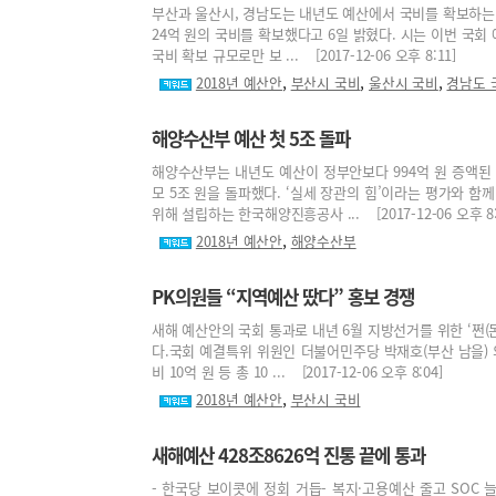
부산과 울산시, 경남도는 내년도 예산에서 국비를 확보하는 
24억 원의 국비를 확보했다고 6일 밝혔다. 시는 이번 국회
국비 확보 규모로만 보 ... [2017-12-06 오후 8:11]
,
,
,
2018년 예산안
부산시 국비
울산시 국비
경남도 
해양수산부 예산 첫 5조 돌파
해양수산부는 내년도 예산이 정부안보다 994억 원 증액된 
모 5조 원을 돌파했다. ‘실세 장관의 힘’이라는 평가와 
위해 설립하는 한국해양진흥공사 ... [2017-12-06 오후 8:
,
2018년 예산안
해양수산부
PK의원들 “지역예산 땄다” 홍보 경쟁
새해 예산안의 국회 통과로 내년 6월 지방선거를 위한 ‘쩐(돈
다.국회 예결특위 위원인 더불어민주당 박재호(부산 남을)
비 10억 원 등 총 10 ... [2017-12-06 오후 8:04]
,
2018년 예산안
부산시 국비
새해예산 428조8626억 진통 끝에 통과
- 한국당 보이콧에 정회 거듭- 복지·고용예산 줄고 SOC 