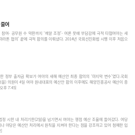
 줄여
참여- 공무원 수 막판까지 ‘깨알 조정’- 여론 뭇매 부담감에 극적 타협여야는 새
‘마라톤 협의’ 끝에 극적 합의를 이뤄냈다. 2014년 국회선진화법 시행 이후 처음으
 정부 출자금 확보가 여야의 새해 예산안 최종 합의의 ‘마지막 변수’였다.국회
을) 의원이 4일 여야 원내대표의 예산안 합의 이후에도 해양진흥공사 예산이 증
후 7:45]
법정 시한 내 처리기한(2일)을 넘기면서 여야는 쟁점 예산 조율에 들어갔다. 여당
러나 야당은 예산안 처리에서 원칙을 지켜야 한다는 점을 강조하고 있어 첨예한 입
]