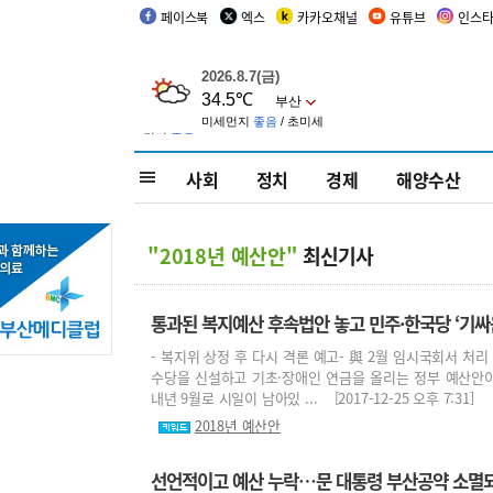
페이스북
엑스
카카오채널
유튜브
인스
사회
정치
경제
해양수산
"2018년 예산안"
최신기사
통과된 복지예산 후속법안 놓고 민주·한국당 ‘기싸
- 복지위 상정 후 다시 격론 예고- 與 2월 임시국회서 처
수당을 신설하고 기초·장애인 연금을 올리는 정부 예산안이
내년 9월로 시일이 남아있 ... [2017-12-25 오후 7:31]
2018년 예산안
선언적이고 예산 누락…문 대통령 부산공약 소멸