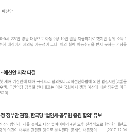
년 예산안
~5세 227만 명을 대상으로 아동수당 10만 원을 지급하기로 했지만 상위 소득 1
당 수혜 대상에서 제외될 가능성이 크다. 이와 함께 아동수당을 받지 못하는 가정을
절충…예산안 지각 타결
 첫 새해 예산안에 대해 극적으로 합의했다.국회선진화법에 의한 법정시한(2일)을
정우택, 국민의당 김동철 원내대표는 이날 국회에서 쟁점 예산에 대한 담판을 마무
:10]
 정부안 관철, 한국당 ‘법인세·공무원 증원 합의’ 유보
원 인상- 법인세, 세율 높이고 대상 줄여여야가 4일 오후 전격적으로 합의한 내년도
 의견이 대부분 관철된 것으로 분석된다. 문재인 대통령이 ... [2017-12-04