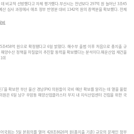
데 비교적 선방했다고 자체 평가했다.부산시는 전년보다 297억 원 늘어난 3조45
 예산 심사 과정에서 애초 정부 반영분 대비 1342억 원의 증액분을 확보했다. 전체
국비
5조458억 원으로 확정됐다고 6일 밝혔다. 해수부 출범 이후 처음으로 총지출 규
함께 해양수산 정책을 차질없이 추진할 동력을 확보했다는 분석이다.해운산업 재건을
10]
)’을 확보한 부산 울산 경남(PK) 의원들이 국비 예산 확보를 알리는 데 열을 올렸
 의원은 6일 남구 우암동 해양산업클러스터 부지 내 지식산업센터 건립을 위한 국
늘어국회는 5일 본회의를 열어 428조8626억 원(총지출 기준) 규모의 문재인 정부