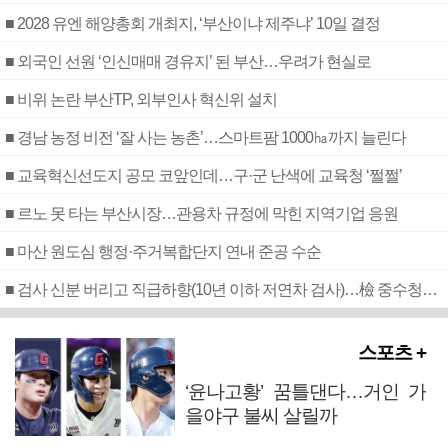
■ 2028 유엔 해양총회 개최지, ‘부산이냐 제주냐’ 10일 결정
■ 외국인 선원 ‘인신매매 경유지’ 된 부산…우려가 현실로
■ 비위 논란 부산TP, 외부인사 혁신위 설치
■ 경남 농정 비전 ‘잘 사는 농촌’…스마트팜 1000㏊까지 늘린다
■ 교육혁신선도지 공모 코앞인데…구·군 난색에 교육청 ‘쩔쩔’
■ 르노 못 타는 부산시장…관용차 규정에 막힌 지역기업 응원
■ 마산 원도심 행정·주거복합단지 연내 준공 수순
■ 검사 신분 버리고 직급하향(10년 이하 저연차 검사)…檢 중수청행 기피
스포츠 +
‘윤나고황’ 꿈틀댄다…거인 가
을야구 불씨 살릴까