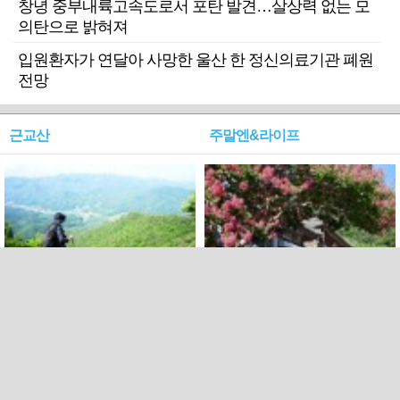
창녕 중부내륙고속도로서 포탄 발견…살상력 없는 모
의탄으로 밝혀져
입원환자가 연달아 사망한 울산 한 정신의료기관 폐원
전망
근교산
주말엔&라이프
근교산&그너머…상주·문경
폭염보다 더 뜨거워라…100
청화산~시루봉
일을 붉게 불태울 ‘선비정신’
피었네
PC버전
엑스
페이스북