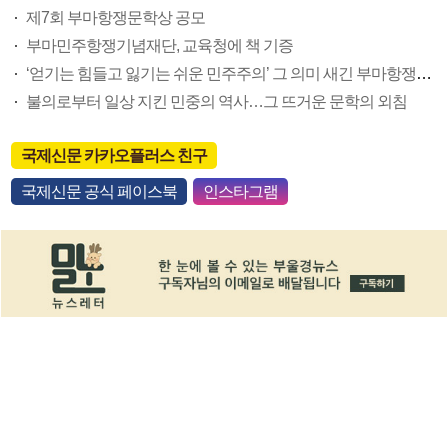
제7회 부마항쟁문학상 공모
부마민주항쟁기념재단, 교육청에 책 기증
‘얻기는 힘들고 잃기는 쉬운 민주주의’ 그 의미 새긴 부마항쟁문학제
불의로부터 일상 지킨 민중의 역사…그 뜨거운 문학의 외침
국제신문 카카오플러스 친구
국제신문 공식 페이스북
인스타그램