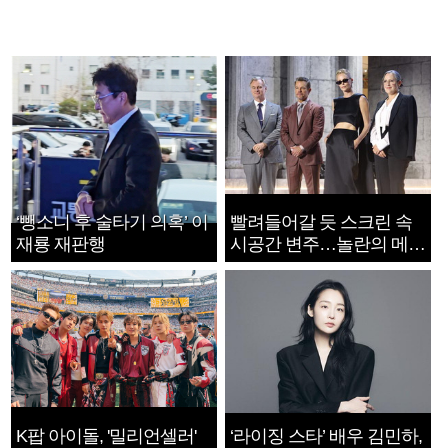
‘뺑소니 후 술타기 의혹’ 이
빨려들어갈 듯 스크린 속
재룡 재판행
시공간 변주…놀란의 메시
지는 ‘전쟁 속죄’
K팝 아이돌, '밀리언셀러'
‘라이징 스타’ 배우 김민하,