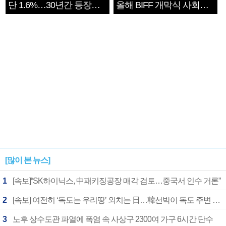
단 1.6%…30년간 등장
올해 BIFF 개막식 사회자
1182개팀 전수조사
확정
[많이 본 뉴스]
1
[속보]“SK하이닉스, 中패키징공장 매각 검토…중국서 인수 거론”
2
[속보] 여전히 ‘독도는 우리땅’ 외치는 日…韓선박이 독도 주변 해양조사 활동하자 반발
3
노후 상수도관 파열에 폭염 속 사상구 2300여 가구 6시간 단수