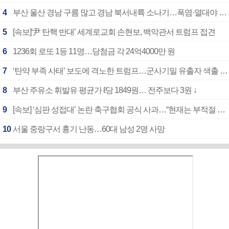
4
부산 울산 경남 구름 많고 경남 북서내륙 소나기…폭염·열대야 계속
5
[속보]‘尹 탄핵 반대’ 세계로교회 손현보, 백악관서 트럼프 접견
6
1236회 로또 1등 11명…당첨금 각 24억4000만 원
7
‘탄약 부족 사태’ 보도에 격노한 트럼프…군사기밀 유출자 색출 지시
8
부산 주유소 휘발유 평균가 ℓ당 1849원… 전주보다 3원 ↓
9
[속보] ‘심판 성접대’ 논란 축구협회 공식 사과…“현재는 부적절 행위 없어”
10
서울 중랑구서 흉기 난동…60대 남성 2명 사망