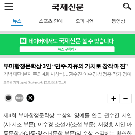
뉴스
스포츠·연예
오피니언
동영상
부마항쟁문학상 3인 “민주·자유의 가치로 창작 매진”
기념재단·본지 주최 4회 시상식…권수진·이수경·서정홍 작가 영예
조봉권 기자 bgjoe@kookje.co.kr | 2023.10.17 20:06
제4회 부마항쟁문학상 수상의 영예를 안은 권수진 시인
(시·시조 부문), 이수경 소설가(소설 부문), 서정홍 시인·아
동문학가(아동·청소년문학 부문)의 수상 소감에는 확연한