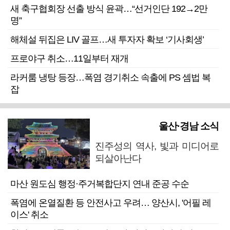
새 축구협회장 선출 방식 윤곽…“선거인단 192→2만
명”
해체설 뒤집은 LIV 골프…새 투자자 확보 ‘기사회생’
프로야구 취소…11일부터 재개
라커룸 냉탕 등장…폭염 경기취소 속출에 PS 셈법 복
잡
울산·경남 소식
진주성의 역사, 빛과 미디어로
되살아난다
마산 원도심 행정·주거복합단지 연내 준공 수순
폭염에 온열질환 등 안전사고 우려… 양산시, '어필 레
이스' 취소