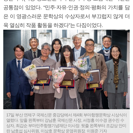
공통점이 있었다. “민주·자유·인권·정의·평화의 가치를 담
은 이 영광스러운 문학상의 수상자로서 부끄럽지 않게 더
욱 열심히 작품 활동을 하겠다”는 다짐이었다.
17일 부산 연제구 국제신문 중강당에서 제4회 부마항쟁문학상 시상식이
열렸다. 앞줄 왼쪽부터 강남훈 국제신문 사장, 서정홍 이수경 권수진 수
상자, 최갑순 부마민주항쟁기념재단 이사장. 뒷줄 왼쪽부터 조갑상 안미
란 남호섭 심사위원, 이상호 문학상 운영위원장. 이원준 기자