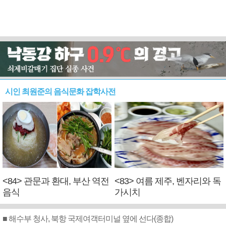
시인 최원준의 음식문화 잡학사전
<84> 관문과 환대, 부산 역전
<83> 여름 제주, 벤자리와 독
음식
가시치
■ 해수부 청사, 북항 국제여객터미널 옆에 선다(종합)