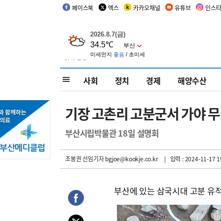
페이스북
엑스
카카오채널
유튜브
인스
사회
정치
경제
해양수산
기장 고촌리 고분군서 가야 무
부산시립박물관 18일 설명회
조봉권 선임기자
bgjoe@kookje.co.kr
| 입력 : 2024-11-17 1
부산에 있는 삼국시대 고분 유적