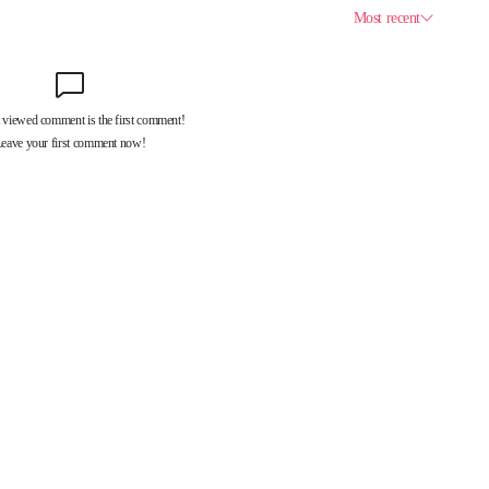
제휴서비스
국제신문대관안내
광고안내
구독신청
독자투고
기사제보
개인정보취급방침
언론윤리강
구 중앙대로 1217
대표전화 : 051-500-5114
발행인·인쇄인 : 황문성
편집인 : 오상