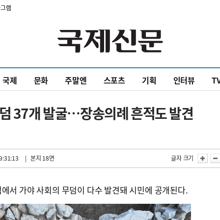
타그램
국제
문화
주말엔
스포츠
기획
인터뷰
T
덤 37개 발굴…장송의례 흔적도 발견
9:31:13
| 본지 18면
글자 크기
에서 가야 사회의 무덤이 다수 발견돼 시민에 공개된다.