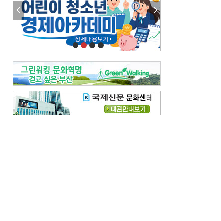
참선 /오기환
고향 /김진규
주말 영화 박스오피스
[전체보기]
‘스파이더맨’ 개봉 5일 만에 300만 돌풍…박스오피스·예매율 동시 1위
‘호프’ 개봉 11일 만에 관객 300만…‘스파이더맨’ 예매율 68.8% 1위
오늘의 운세-
[전체보기]
오늘의 운세- 2026년 8월 6일 (음 6월 24일)
오늘의 운세- 2026년 8월 5일 (음 6월 23일)
조해훈의 고전 속 이 문장
[전체보기]
입추 지났는데도 덥다며 신유안에게 보낸 박규수의 편지
불볕더위 지속되다 단비 내려 시 읊은 조선 후기 신익전