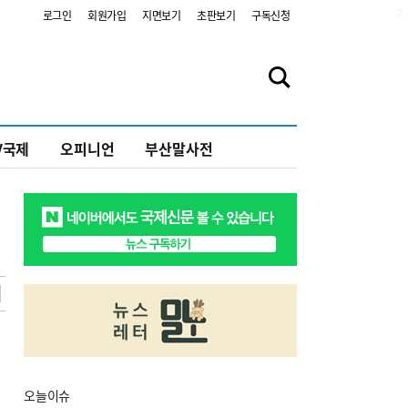
2
로그인
회원가입
지면보기
초판보기
구독신청
V국제
오피니언
부산말사전
오늘
이슈