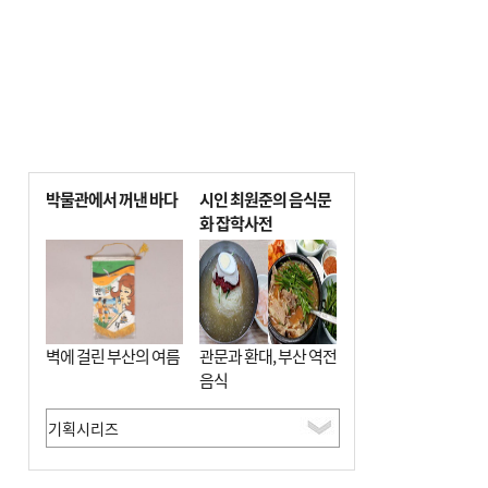
박물관에서 꺼낸 바다
시인 최원준의 음식문
화 잡학사전
벽에 걸린 부산의 여름
관문과 환대, 부산 역전
음식