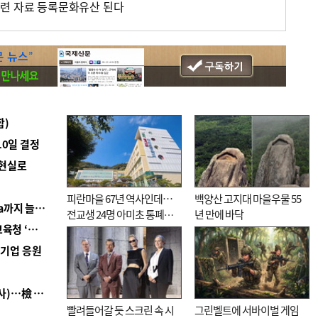
관련 자료 등록문화유산 된다
합)
10일 결정
 현실로
피란마을 67년 역사인데…
백양산 고지대 마을우물 55
■ 경남 농정 비전 ‘잘 사는 농촌’…스마트팜 1000㏊까지 늘린다
전교생 24명 아미초 통폐합
년 만에 바닥
■ 교육혁신선도지 공모 코앞인데…구·군 난색에 교육청 ‘쩔쩔’
기로
역기업 응원
■ 검사 신분 버리고 직급하향(10년 이하 저연차 검사)…檢 중수청행 기피
빨려들어갈 듯 스크린 속 시
그린벨트에 서바이벌 게임