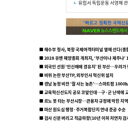
유럽서 독립운동 서영해 
■ 해수부 청사, 북항 국제여객터미널 옆에 선다(종
■ 2028 유엔 해양총회 개최지, ‘부산이냐 제주냐’ 
■ 외국인 선원 ‘인신매매 경유지’ 된 부산…우려가
■ 비위 논란 부산TP, 외부인사 혁신위 설치
■ 르노 못 타는 부산시장…관용차 규정에 막힌 지
■ 마산 원도심 행정·주거복합단지 연내 준공 수순