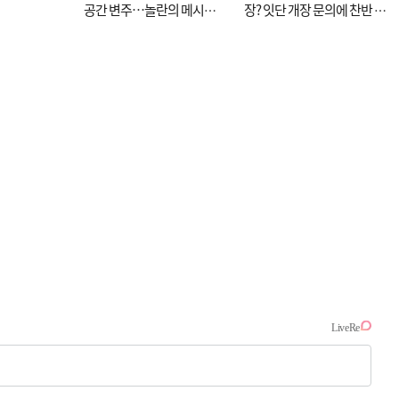
공간 변주…놀란의 메시지
장? 잇단 개장 문의에 찬반 논
는 ‘전쟁 속죄’
쟁