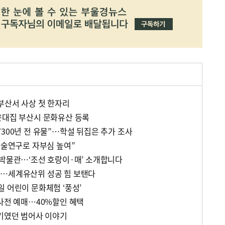
부산서 사상 첫 한자리
윤대집 부산시 문화유산 등록
300년 전 유물”…학설 뒤집은 추가 조사
학술연구로 자부심 높여”
산박물관…‘조선 호랑이·매’ 소개합니다
이…세계유산위 성공 힘 보탠다
 어린이 문화체험 ‘풍성’
 사전 예매…40%할인 혜택
줄기였던 범어사 이야기