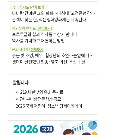
궁리와 시도
[전체보기]
비바람 견뎌낸 그의 회화…마침내 ‘고정관념 감옥’서 해방
관객이 찾는 한, 작은영화영화제는 계속된다
김민우의 인서트
[전체보기]
포르투갈의 삶과 역사를 부산서 만나다
역사를 기억하고 재현하는 방법
문화레시피
[전체보기]
붉은 빛 조명, 배우·합창단의 호연…눈앞에 다가온 부산오페라하우스
잿더미 될뻔했던 철종·영조 어진, 부산 귀환
박현주의 신간돋보기
[전체보기]
현실의 고통, 은유의 詩로 담다 外
알립니다
달구비·여우비…다양한 비 이름 外
박현주의 책 이야기
· 제 219회 한낮의 유U; 콘서트
[전체보기]
세계유산 ‘한국의 갯벌’ 얼마나 알고 있나요
· 제7회 부마항쟁문학상 공모
더위가 깨운 감각과 추억…여름! 이리 사랑할 줄이야
· 2026 국제 어린이·청소년 경제아카데미
아침의 갤러리
[전체보기]
제니스 채-푸른 냄새의 부산
문재필-여름_저녁무렵의호수
이 한편의 시조
[전체보기]