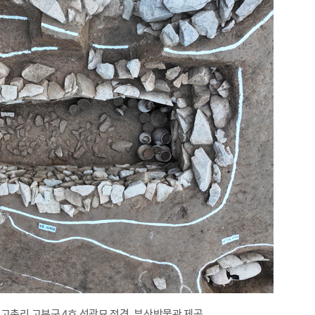
고촌리 고분군 4호 석곽묘 전경. 부산박물관 제공