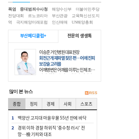
폭염
중대범죄수사청
해양수산부
더불어민주당
전당대회
르노코리아
부산관광
교육혁신선도지
역
극지해양미래포럼
인신매매
UN해양총회
부산메디클럽+
전문의 생생톡
이승준 거인병원 대표원장
회전근개 재파열 잦은 편…어깨 진피
보강술 고려를
어깨병변은 어깨를 이루는 인체 조직
에 발생하는 손상을 말한다. 여기에
는 오십견과 회전근개 증후군, 어깨
의 석회성 힘줄염 등이 있다. 국민건
많이 본 뉴스
강보험에 의하면 어깨병변
종합
정치
경제
사회
스포츠
1
백양산 고지대 마을우물 55년 만에 바닥
2
경위 이하 경찰 하위직 ‘중수청 러시’ 전
망…檢 기피와 대조