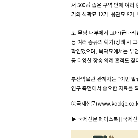
서 500㎡ 좁은 구역 안에 여러
기와 석곽묘 12기, 옹관묘 8기,
또 무덤 내부에서 고배(굽다리
등 여러 종류의 훼기(장례 시 
확인했으며, 목곽묘에서는 무덤
등 다양한 장송 의례 흔적도 찾
부산박물관 관계자는 “이번 발
연구 측면에서 중요한 자료를 
ⓒ국제신문(www.kookje.co.
▶
[국제신문 페이스북]
[국제신