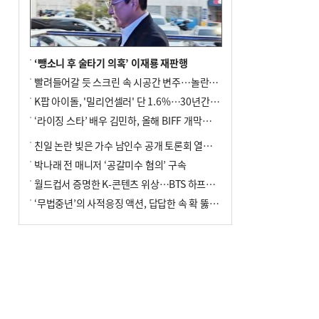
‘뺑소니 후 술타기 의혹’ 이재룡 재판행
빨려들어갈 듯 스크린 속 시공간 변주…놀란의 메시지는 ‘전쟁 속죄’
K팝 아이돌, '밀리언셀러' 단 1.6%…30년간 등장 1182개팀 전수조사
‘라이징 스타’ 배우 김민하, 올해 BIFF 개막식 사회자 확정
친일 논란 빚은 가수 남인수 공개 토론회 열린다.
박나래 전 매니저 ‘공갈미수 혐의’ 구속
월드컵서 증명한 K-콘텐츠 위상…BTS 하프타임쇼·정호연 트로피 세리머니
‘무법중년’의 사적응징 액션, 답답한 속 확 뚫어주네