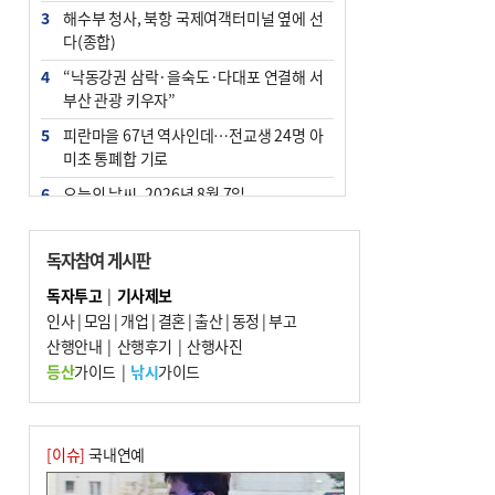
3
해수부 청사, 북항 국제여객터미널 옆에 선
다(종합)
4
“낙동강권 삼락·을숙도·다대포 연결해 서
부산 관광 키우자”
5
피란마을 67년 역사인데…전교생 24명 아
미초 통폐합 기로
6
오늘의 날씨- 2026년 8월 7일
7
부울경 주말부터 비소식…‘극한 폭염’ 한풀
꺾일 듯
독자참여 게시판
8
[사설] 해수부 신청사 북항으로 확정, 해양
독자투고
|
기사제보
수도 도약의 전환점
인사
|
모임
|
개업
|
결혼
|
출산
|
동정
|
부고
9
산행안내
외국인 선원 ‘인신매매 경유지’ 된 부산…
|
산행후기
|
산행사진
우려가 현실로
등산
가이드
|
낚시
가이드
10
르노 못 타는 부산시장…관용차 규정에 막
힌 지역기업 응원
[이슈]
국내연예