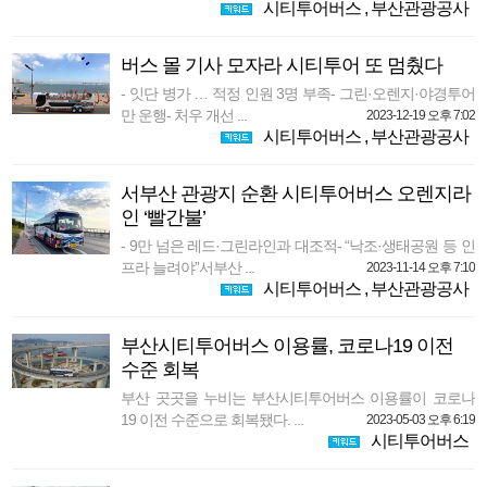
시티투어버스
,
부산관광공사
버스 몰 기사 모자라 시티투어 또 멈췄다
- 잇단 병가 … 적정 인원 3명 부족- 그린·오렌지·야경투어
만 운행- 처우 개선 ...
2023-12-19 오후 7:02
시티투어버스
,
부산관광공사
서부산 관광지 순환 시티투어버스 오렌지라
인 ‘빨간불’
- 9만 넘은 레드·그린라인과 대조적- “낙조·생태공원 등 인
프라 늘려야”서부산 ...
2023-11-14 오후 7:10
시티투어버스
,
부산관광공사
부산시티투어버스 이용률, 코로나19 이전
수준 회복
부산 곳곳을 누비는 부산시티투어버스 이용률이 코로나
19 이전 수준으로 회복됐다. ...
2023-05-03 오후 6:19
시티투어버스