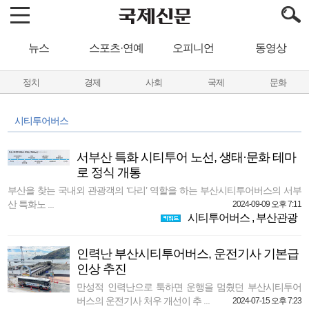
뉴스
스포츠·연예
오피니언
동영상
정치
경제
사회
국제
문화
시티투어버스
서부산 특화 시티투어 노선, 생태·문화 테마
로 정식 개통
부산을 찾는 국내외 관광객의 ‘다리’ 역할을 하는 부산시티투어버스의 서부
산 특화노 ...
2024-09-09 오후 7:11
시티투어버스
,
부산관광
인력난 부산시티투어버스, 운전기사 기본급
인상 추진
만성적 인력난으로 툭하면 운행을 멈췄던 부산시티투어
버스의 운전기사 처우 개선이 추 ...
2024-07-15 오후 7:23