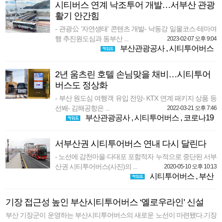
시티버스 연계 낙조투어 개발…서부산 관광
활기 안간힘
- 관광公 ‘자연생태’ 콘텐츠 개발- 낙동강 일몰코스·테마여
행 추진원도심과 동부산 ...
2023-02-07 오후 9:04
부산관광공사
,
시티투어버스
2년 움츠린 호텔 손님맞을 채비…시티투어
버스도 정상화
- 부산 원도심 여행객 유입 전망- KTX 연계 패키지 상품 등
선봬- 김해공항은 ...
2022-03-21 오후 7:46
부산관광공사
,
시티투어버스
,
코로나19
서부산권 시티투어버스 연내 다시 달린다
- 노선에 감천마을·다대포 포함적자 누적으로 중단된 서부
산권 시티투어버스(사진)의 ...
2020-05-10 오후 10:13
시티투어버스
,
부산
기장 접근성 높인 부산시티투어버스 ‘옐로우라인’ 신설
부산 기장군이 운영하는 부산시티투어버스의 새로운 노선이 마련됐다.기장