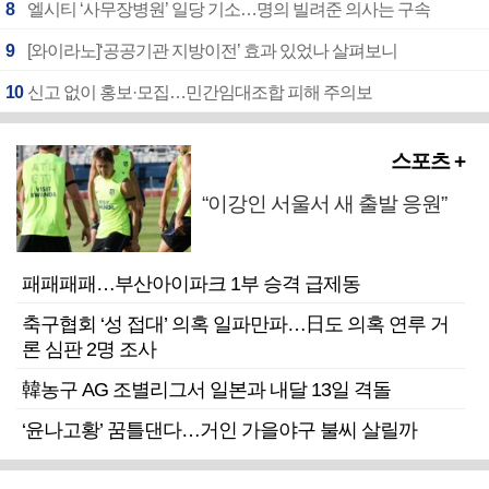
8
엘시티 ‘사무장병원’ 일당 기소…명의 빌려준 의사는 구속
9
[와이라노]‘공공기관 지방이전’ 효과 있었나 살펴보니
10
신고 없이 홍보·모집…민간임대조합 피해 주의보
스포츠 +
“이강인 서울서 새 출발 응원”
패패패패…부산아이파크 1부 승격 급제동
축구협회 ‘성 접대’ 의혹 일파만파…日도 의혹 연루 거
론 심판 2명 조사
韓농구 AG 조별리그서 일본과 내달 13일 격돌
‘윤나고황’ 꿈틀댄다…거인 가을야구 불씨 살릴까