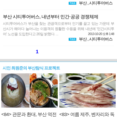
부산
,
시티투어버스
부산 시티투어버스, 내년부터 민간·공공 경쟁체제
시티투어버스가 부산을 찾는 관광객으로부터 인기를 끌고 있는 가운데 부
산시가 해마다 늘어나는 이용객의 원활한 수용을 위해 내년에 '민간시티투
어' 노선을 도입한다고 20일 밝혔다. ...
2013-10-20 오후 1:48
부산
,
시티투어버스
1
시인 최원준의 부산탐식 프로젝트
<84> 관문과 환대, 부산 역전
<83> 여름 제주, 벤자리와 독