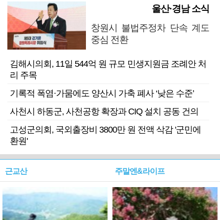
울산·경남 소식
창원시 불법주정차 단속 계도
중심 전환
김해시의회, 11일 544억 원 규모 민생지원금 조례안 처
리 주목
기록적 폭염·가뭄에도 양산시 가축 폐사 ‘낮은 수준’
사천시 하동군, 사천공항 확장과 CIQ 설치 공동 건의
고성군의회, 국외출장비 3800만 원 전액 삭감 '군민에
환원'
근교산
주말엔&라이프