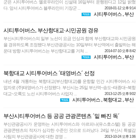
군은 시티투어버스 옐로우라인이 신설돼 16일부터 운행된다고 12일 밝혔
다. 앞서 시티투어버스 블루라인이 기장군 ...
2018-01-12 오후 9:14
시티투어버스
,
부산
시티투어버스, 부산항대교·시민공원 경유
부산시티투어버스의 일부 노선이 요금 인상과 함께 부산항대교와 시민공원
을 경유하도록 조정됐다.부산관광공사는 10일부터 부산역에서 출발하는 해
운대 방향 시티투어버스는 부산항대교를 거쳐 ...
2014-07-10 오후 8:42
시티투어버스
,
부산
북항대교 시티투어버스 ´태영버스´ 선정
내년 4월 개통하는 북항대교(부산항대교)를 운항할 민간 시티투어버스 사
업자로 (주)태영버스가 선정됐다. 부산시는 25일 부산역~송도~태종대~북항
대교~오륙도 노선 시티투어버스 사업자 ...
2013-12-25 오후 9:02
시티투어버스
,
북항대교
,
부산
부산시티투어버스 등 공공 관광콘텐츠 ´밑 빠진 독´
부산관광공사가 운영하는 시티투어버스와 아르피나(유스호스텔) 등 공공
관광콘텐츠의 적자가 심각한 수준인 것으로 드러났다. 24일 부산시 특별감
사팀의 부산관광공사에 대한 경영 ...
2013-10-24 오후 1:06