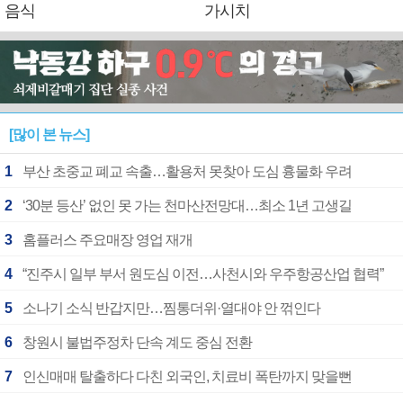
음식
가시치
[많이 본 뉴스]
1
부산 초중교 폐교 속출…활용처 못찾아 도심 흉물화 우려
2
‘30분 등산’ 없인 못 가는 천마산전망대…최소 1년 고생길
3
홈플러스 주요매장 영업 재개
4
“진주시 일부 부서 원도심 이전…사천시와 우주항공산업 협력”
5
소나기 소식 반갑지만…찜통더위·열대야 안 꺾인다
6
창원시 불법주정차 단속 계도 중심 전환
7
인신매매 탈출하다 다친 외국인, 치료비 폭탄까지 맞을뻔