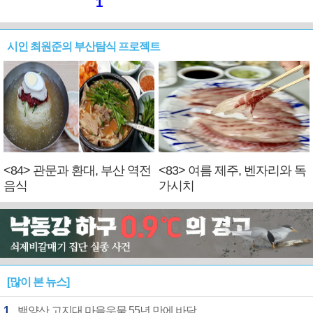
1
시인 최원준의 부산탐식 프로젝트
<84> 관문과 환대, 부산 역전
<83> 여름 제주, 벤자리와 독
음식
가시치
[많이 본 뉴스]
1
백양산 고지대 마을우물 55년 만에 바닥