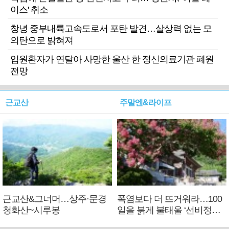
이스' 취소
창녕 중부내륙고속도로서 포탄 발견…살상력 없는 모
의탄으로 밝혀져
입원환자가 연달아 사망한 울산 한 정신의료기관 폐원
전망
근교산
주말엔&라이프
근교산&그너머…상주·문경
폭염보다 더 뜨거워라…100
청화산~시루봉
일을 붉게 불태울 ‘선비정신’
피었네