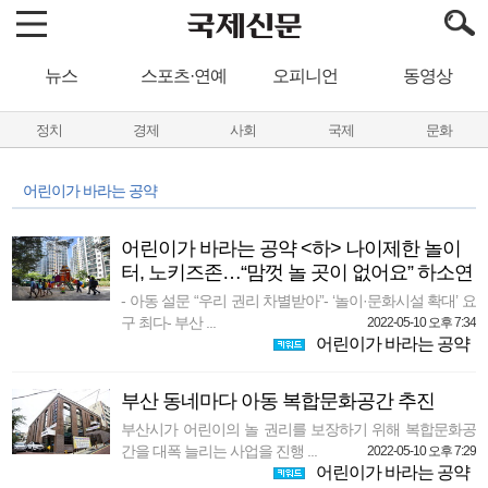
뉴스
스포츠·연예
오피니언
동영상
정치
경제
사회
국제
문화
어린이가 바라는 공약
어린이가 바라는 공약 <하> 나이제한 놀이
터, 노키즈존…“맘껏 놀 곳이 없어요” 하소연
- 아동 설문 “우리 권리 차별받아”- ‘놀이·문화시설 확대’ 요
구 최다- 부산 ...
2022-05-10 오후 7:34
어린이가 바라는 공약
부산 동네마다 아동 복합문화공간 추진
부산시가 어린이의 놀 권리를 보장하기 위해 복합문화공
간을 대폭 늘리는 사업을 진행 ...
2022-05-10 오후 7:29
어린이가 바라는 공약