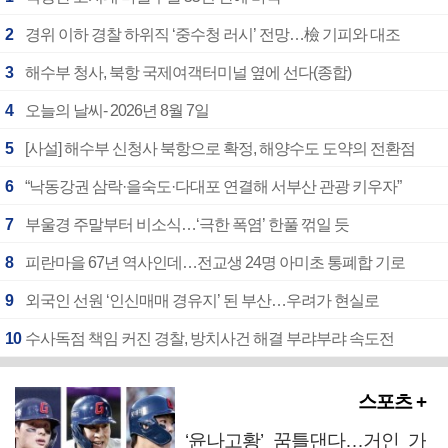
2
경위 이하 경찰 하위직 ‘중수청 러시’ 전망…檢 기피와 대조
3
해수부 청사, 북항 국제여객터미널 옆에 선다(종합)
4
오늘의 날씨- 2026년 8월 7일
5
[사설] 해수부 신청사 북항으로 확정, 해양수도 도약의 전환점
6
“낙동강권 삼락·을숙도·다대포 연결해 서부산 관광 키우자”
7
부울경 주말부터 비소식…‘극한 폭염’ 한풀 꺾일 듯
8
피란마을 67년 역사인데…전교생 24명 아미초 통폐합 기로
9
외국인 선원 ‘인신매매 경유지’ 된 부산…우려가 현실로
10
수사독점 책임 커진 경찰, 방치사건 해결 부랴부랴 속도전
스포츠 +
‘윤나고황’ 꿈틀댄다…거인 가