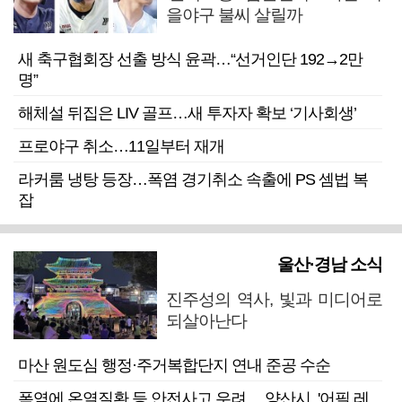
을야구 불씨 살릴까
새 축구협회장 선출 방식 윤곽…“선거인단 192→2만
명”
해체설 뒤집은 LIV 골프…새 투자자 확보 ‘기사회생’
프로야구 취소…11일부터 재개
라커룸 냉탕 등장…폭염 경기취소 속출에 PS 셈법 복
잡
울산·경남 소식
진주성의 역사, 빛과 미디어로
되살아난다
마산 원도심 행정·주거복합단지 연내 준공 수순
폭염에 온열질환 등 안전사고 우려… 양산시, '어필 레