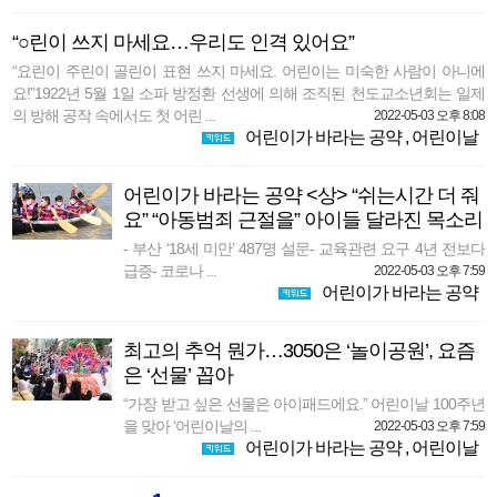
“○린이 쓰지 마세요…우리도 인격 있어요”
“요린이 주린이 골린이 표현 쓰지 마세요. 어린이는 미숙한 사람이 아니에
요!”1922년 5월 1일 소파 방정환 선생에 의해 조직된 천도교소년회는 일제
의 방해 공작 속에서도 첫 어린 ...
2022-05-03 오후 8:08
어린이가 바라는 공약
,
어린이날
어린이가 바라는 공약 <상> “쉬는시간 더 줘
요” “아동범죄 근절을” 아이들 달라진 목소리
- 부산 ‘18세 미만’ 487명 설문- 교육관련 요구 4년 전보다
급증- 코로나 ...
2022-05-03 오후 7:59
어린이가 바라는 공약
최고의 추억 뭔가…3050은 ‘놀이공원’, 요즘
은 ‘선물’ 꼽아
“가장 받고 싶은 선물은 아이패드에요.” 어린이날 100주년
을 맞아 ‘어린이날의 ...
2022-05-03 오후 7:59
어린이가 바라는 공약
,
어린이날