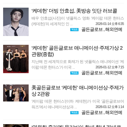
‘케데헌’ 더빙 안효섭, 美방송 잇단 러브콜
배우 안효섭(사진)이 넷플릭스 영화 ‘케이팝 데몬 헌터스
(케데헌)’의 세계적인 인 ...
2026-01-14 오후 6:35
골든글로브
,
해외연예
‘케데헌’ 골든글로브 애니메이션·주제가상 2
관왕(종합)
지난해 전 세계적으로 화제가 된 넷플릭스 애니메이션 ‘케
이팝 데몬 헌터스’가 미국 ...
2026-01-12 오후 7:15
골든글로브
,
해외연예
美골든글로브 ‘케데헌’ 애니메이션상·주제가
상 2관왕
‘케이팝 데몬 헌터스’(이하 케데헌)가 미국 ‘골든글로브어
워즈’에서 애니메이션상과 ...
2026-01-12 오후 1:14
골든글로브
,
해외연예