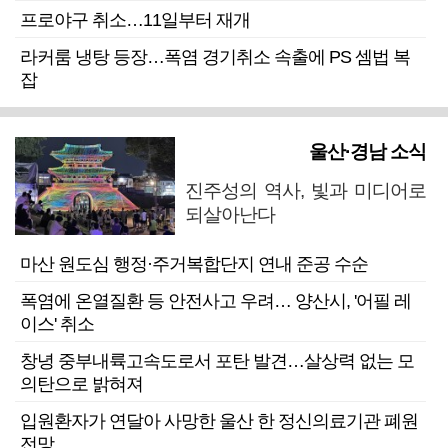
프로야구 취소…11일부터 재개
라커룸 냉탕 등장…폭염 경기취소 속출에 PS 셈법 복
잡
울산·경남 소식
진주성의 역사, 빛과 미디어로
되살아난다
마산 원도심 행정·주거복합단지 연내 준공 수순
폭염에 온열질환 등 안전사고 우려… 양산시, '어필 레
이스' 취소
창녕 중부내륙고속도로서 포탄 발견…살상력 없는 모
의탄으로 밝혀져
입원환자가 연달아 사망한 울산 한 정신의료기관 폐원
전망