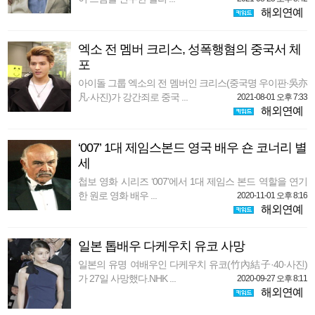
해외연예
엑소 전 멤버 크리스, 성폭행혐의 중국서 체
포
아이돌 그룹 엑소의 전 멤버인 크리스(중국명 우이판·吳亦
凡·사진)가 강간죄로 중국 ...
2021-08-01 오후 7:33
해외연예
‘007’ 1대 제임스본드 영국 배우 숀 코너리 별
세
첩보 영화 시리즈 ‘007’에서 1대 제임스 본드 역할을 연기
한 원로 영화 배우 ...
2020-11-01 오후 8:16
해외연예
일본 톱배우 다케우치 유코 사망
일본의 유명 여배우인 다케우치 유코(竹內結子·40·사진)
가 27일 사망했다.NHK ...
2020-09-27 오후 8:11
해외연예