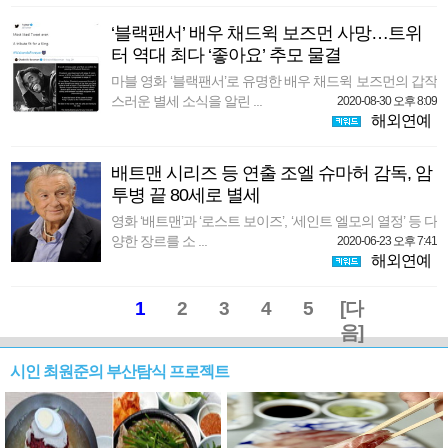
‘블랙팬서’ 배우 채드윅 보즈먼 사망…트위
터 역대 최다 ‘좋아요’ 추모 물결
마블 영화 ‘블랙팬서’로 유명한 배우 채드윅 보즈먼의 갑작
스러운 별세 소식을 알린 ...
2020-08-30 오후 8:09
해외연예
배트맨 시리즈 등 연출 조엘 슈마허 감독, 암
투병 끝 80세로 별세
영화 ‘배트맨’과 ‘로스트 보이즈’, ‘세인트 엘모의 열정’ 등 다
양한 장르를 소 ...
2020-06-23 오후 7:41
해외연예
1
2
3
4
5
[다
음]
시인 최원준의 부산탐식 프로젝트