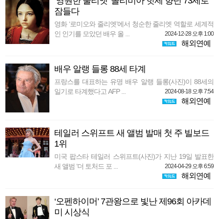
‘영원한 줄리엣’ 올리비아 핫세 향년 73세로
잠들다
영화 ‘로미오와 줄리엣’에서 청순한 줄리엣 역할로 세계적
인 인기를 모았던 배우 올 ...
2024-12-28 오후 1:00
해외연예
배우 알랭 들롱 88세 타계
프랑스를 대표하는 유명 배우 알랭 들롱(사진)이 88세의
일기로 타계했다고 AFP ...
2024-08-18 오후 7:54
해외연예
테일러 스위프트 새 앨범 발매 첫 주 빌보드
1위
미국 팝스타 테일러 스위프트(사진)가 지난 19일 발표한
새 앨범 ‘더 토처드 포 ...
2024-04-29 오후 6:59
해외연예
‘오펜하이머’ 7관왕으로 빛난 제96회 아카데
미 시상식