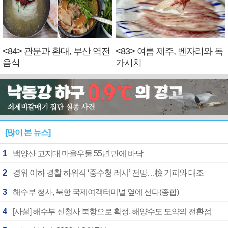
<84> 관문과 환대, 부산 역전
<83> 여름 제주, 벤자리와 독
음식
가시치
[많이 본 뉴스]
1
백양산 고지대 마을우물 55년 만에 바닥
2
경위 이하 경찰 하위직 ‘중수청 러시’ 전망…檢 기피와 대조
3
해수부 청사, 북항 국제여객터미널 옆에 선다(종합)
4
[사설] 해수부 신청사 북항으로 확정, 해양수도 도약의 전환점