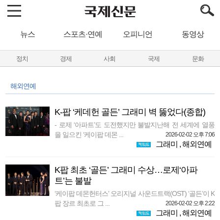
뉴스
스포츠·연예
오피니언
동영상
정치
경제
사회
국제
문화
해외연예
K-팝 ‘케데헌 골든’ 그래미 벽 뚫었다(종합)
- 로제 ‘아파트’도 도전했지만 불발지난해 전 세계에 열풍
을 일으킨 ‘케이팝 데몬 ...
2026-02-02 오후 7:06
그래미
,
해외연예
K팝 최초 ‘골든’ 그래미 수상…로제‘아파
트’는 불발
‘케이팝 데몬헌터스’ 오리지널 사운드트랙(OST) ‘골든’이 K
팝 장르 최초로 그 ...
2026-02-02 오후 2:22
그래미
,
해외연예