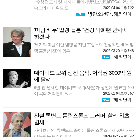
- 수상은 도자 캣·시저에 돌아가방탄소년단(BTS)이 2년 연
속 그래미 어워드 도 ...
2022-04-04 오후 7:22
방탄소년단
,
해외연예
‘미남 배우’ 알랭 들롱 “건강 악화땐 안락사
하겠다”
‘세기의 미남’이란 별명을 지닌 프랑스의 전설적인 배우 알
랭 들롱(사진)이 향후 ...
2022-03-20 오후 7:48
해외연예
데이비드 보위 생전 음악, 저작권 3000억 원
에 팔려
6년 전 별세한 데이비드 보위(사진)가 생전에 발표한 400
여 곡의 저작권이 워너 ...
2022-01-04 오후 6:57
해외연예
전설 록밴드 롤링스톤즈 드러머 ‘찰리 와츠’
별세
사상 최강의 록 밴드로 꼽히는 롤링 스톤즈에서 60년 가까
이 드럼을 연주한 찰리 ...
2021-08-25 오후 8:42