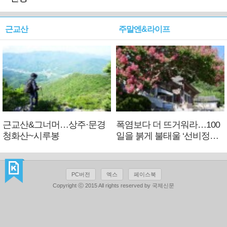
근교산
주말엔&라이프
근교산&그너머…상주·문경
폭염보다 더 뜨거워라…100
청화산~시루봉
일을 붉게 불태울 ‘선비정신’
피었네
PC버전
엑스
페이스북
Copyright ⓒ 2015 All rights reserved by 국제신문