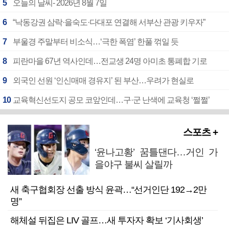
5
오늘의 날씨- 2026년 8월 7일
6
“낙동강권 삼락·을숙도·다대포 연결해 서부산 관광 키우자”
7
부울경 주말부터 비소식…‘극한 폭염’ 한풀 꺾일 듯
8
피란마을 67년 역사인데…전교생 24명 아미초 통폐합 기로
9
외국인 선원 ‘인신매매 경유지’ 된 부산…우려가 현실로
10
교육혁신선도지 공모 코앞인데…구·군 난색에 교육청 ‘쩔쩔’
스포츠 +
‘윤나고황’ 꿈틀댄다…거인 가
을야구 불씨 살릴까
새 축구협회장 선출 방식 윤곽…“선거인단 192→2만
명”
해체설 뒤집은 LIV 골프…새 투자자 확보 ‘기사회생’