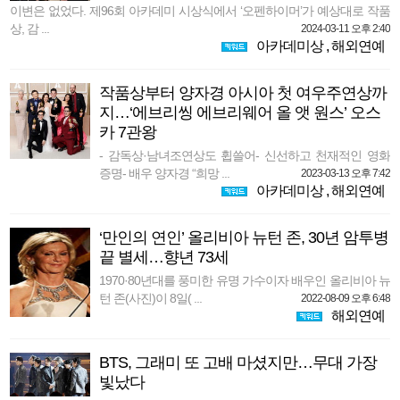
이변은 없었다. 제96회 아카데미 시상식에서 ‘오펜하이머’가 예상대로 작품
상, 감 ...
2024-03-11 오후 2:40
아카데미상
,
해외연예
작품상부터 양자경 아시아 첫 여우주연상까
지…‘에브리씽 에브리웨어 올 앳 원스’ 오스
카 7관왕
- 감독상·남녀조연상도 휩쓸어- 신선하고 천재적인 영화
증명- 배우 양자경 “희망 ...
2023-03-13 오후 7:42
아카데미상
,
해외연예
‘만인의 연인’ 올리비아 뉴턴 존, 30년 암투병
끝 별세…향년 73세
1970·80년대를 풍미한 유명 가수이자 배우인 올리비아 뉴
턴 존(사진)이 8일( ...
2022-08-09 오후 6:48
해외연예
BTS, 그래미 또 고배 마셨지만…무대 가장
빛났다