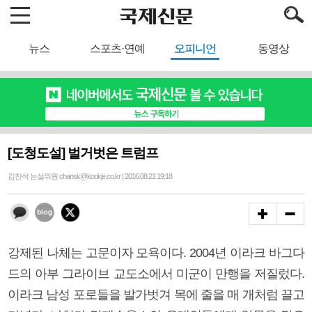
뉴스
스포츠·연예
오피니언
동영상
[도청도설] 벌거벗은 트럼프
김찬석 논설위원 chansk@kookje.co.kr | 2016.08.21 19:18
강제된 나체는 고문이자 모욕이다. 2004년 이라크 바그다
드의 아부 그라이브 교도소에서 미군이 만행을 저질렀다.
이라크 남성 포로들을 발가벗겨 목에 줄을 매 개처럼 끌고