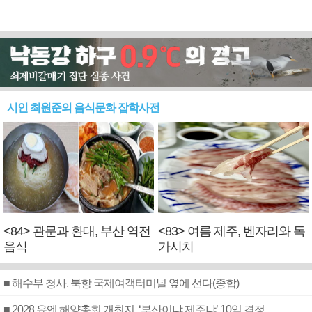
시인 최원준의 음식문화 잡학사전
<84> 관문과 환대, 부산 역전
<83> 여름 제주, 벤자리와 독
음식
가시치
■ 해수부 청사, 북항 국제여객터미널 옆에 선다(종합)
■ 2028 유엔 해양총회 개최지, ‘부산이냐 제주냐’ 10일 결정