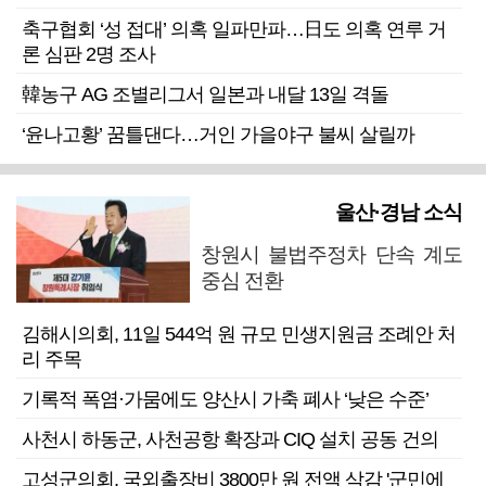
축구협회 ‘성 접대’ 의혹 일파만파…日도 의혹 연루 거
론 심판 2명 조사
韓농구 AG 조별리그서 일본과 내달 13일 격돌
‘윤나고황’ 꿈틀댄다…거인 가을야구 불씨 살릴까
울산·경남 소식
창원시 불법주정차 단속 계도
중심 전환
김해시의회, 11일 544억 원 규모 민생지원금 조례안 처
리 주목
기록적 폭염·가뭄에도 양산시 가축 폐사 ‘낮은 수준’
사천시 하동군, 사천공항 확장과 CIQ 설치 공동 건의
고성군의회, 국외출장비 3800만 원 전액 삭감 '군민에