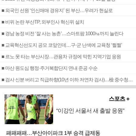
■ 외국인 선원 ‘인신매매 경유지’ 된 부산…우려가 현실로
■ 비위 논란 부산TP, 외부인사 혁신위 설치
■ 경남 농정 비전 ‘잘 사는 농촌’…스마트팜 1000㏊까지 늘린다
■ 교육혁신선도지 공모 코앞인데…구·군 난색에 교육청 ‘쩔쩔’
■ 르노 못 타는 부산시장…관용차 규정에 막힌 지역기업 응원
■ 마산 원도심 행정·주거복합단지 연내 준공 수순
■ 검사 신분 버리고 직급하향(10년 이하 저연차 검사)…檢 중수청행 기피
스포츠 +
“이강인 서울서 새 출발 응원”
패패패패…부산아이파크 1부 승격 급제동