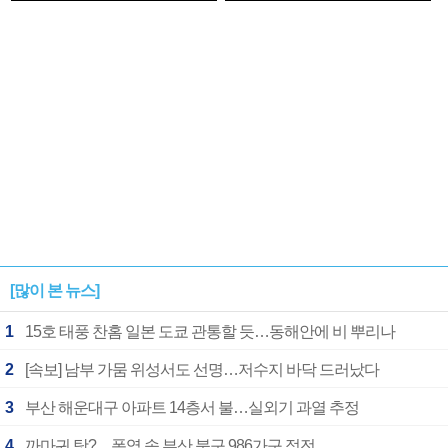
1182개팀 전수조사
확정
[많이 본 뉴스]
1
15호 태풍 찬홈 일본 도쿄 관통할 듯…동해안에 비 뿌리나
2
[속보] 남부 가뭄 위성서도 선명…저수지 바닥 드러났다
3
부산 해운대구 아파트 14층서 불…실외기 과열 추정
4
까마귀 탓?…폭염 속 부산 북구 986가구 정전