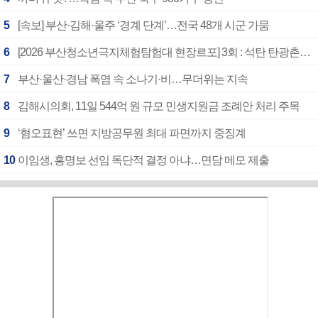
5
[속보] 부산·김해·울주 ‘경계 단계’…전국 48개 시군 가뭄
6
[2026 부산청소년극지체험탐험대 현장르포] 3회 : 석탄 탄광촌에서 북극 연구의 중심지로
7
부산·울산·경남 폭염 속 소나기·비…무더위는 지속
8
김해시의회, 11일 544억 원 규모 민생지원금 조례안 처리 주목
9
‘혐오표현’ 쓰면 지방공무원 최대 파면까지 중징계
10
이임생, 홍명보 선임 독단적 결정 아냐…면담 메모 제출