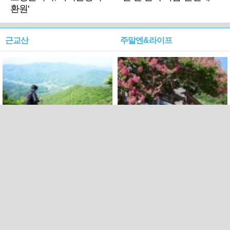
환원'
근교산
주말엔&라이프
근교산&그너머…상주·문경
폭염보다 더 뜨거워라…100
청화산~시루봉
일을 붉게 불태울 ‘선비정신’
피었네
PC버전
엑스
페이스북
Copyright ⓒ 2015 All rights reserved by 국제신문