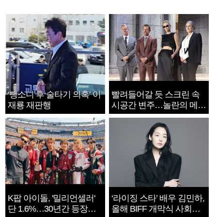
‘뺑소니 후 술타기 의혹’ 이
빨려들어갈 듯 스크린 속
재룡 재판행
시공간 변주…놀란의 메시
지는 ‘전쟁 속죄’
K팝 아이돌, '밀리언셀러'
‘라이징 스타’ 배우 김민하,
단 1.6%…30년간 등장
올해 BIFF 개막식 사회자