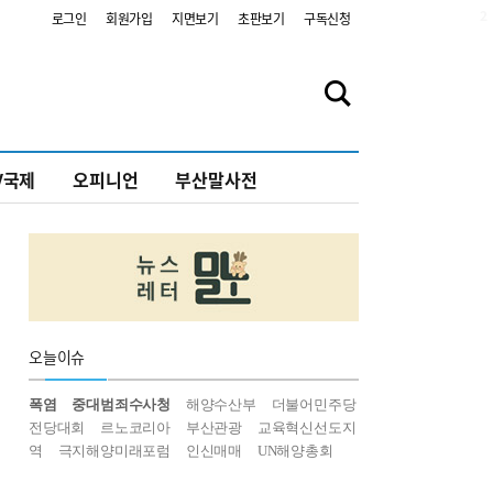
2
로그인
회원가입
지면보기
초판보기
구독신청
V국제
오피니언
부산말사전
오늘
이슈
폭염
중대범죄수사청
해양수산부
더불어민주당
전당대회
르노코리아
부산관광
교육혁신선도지
역
극지해양미래포럼
인신매매
UN해양총회