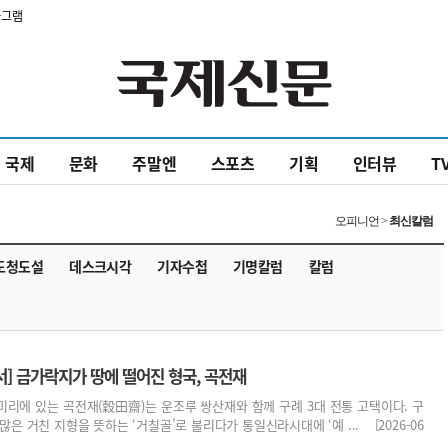
타그램
국제
문화
주말엔
스포츠
기획
인터뷰
T
오피니언 >
최신칼럼
도청도설
데스크시각
기자수첩
기명칼럼
칼럼
] 금가락지가 땅에 떨어진 형국, 곡전재
리에 있는 곡전재(穀田齋)는 운조루 쌍산재와 함께 구례 3대 전통 고택이다. 구
은 거친 지형을 뜻하는 ‘거칠골’로 불리다가 통일신라시대에 ‘예 ... [2026-06