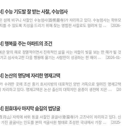
] 수능 기도발 잘 받는 사찰, 수능엄사
은 섬에 비구니 사찰인 수능엄사(首楞嚴寺)가 자리하고 있다. 수능엄사는 학부모
치를 수 있도록 치성을 드리기 위해 찾는 영험한 사찰로도 알려져 있 ... [2026-
서] 행복을 주는 아파트의 조건
 붉은 말의 해로 정열적이면서 진취적인 삶을 사는 자들이 빛을 보는 한 해가 될 것
고 심사숙고한 다음 행동에 옮기는 사람만이 성공하는 한 해이 ... [2026-01-
서] 논산의 명당에 자리한 명재고택
가 수려한 곳에 조선 중기 호서지방의 대표적인 양반 가옥으로 알려진 명재고택
이 자리하고 있다. 명재고택은 논산 출신의 대학자인 윤증이 생전에 지은 ... [20
서] 원효대사 마지막 숨길의 법당굴
含月山) 자락에 바위 동굴 사찰인 골굴사(骨窟寺)가 고즈넉이 자리하고 있다. 신
 가진 골굴사는 인도를 본떠 석굴사원 형태로 조성한 국내에서 가장 ... [2025-