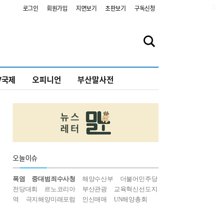
2
로그인
회원가입
지면보기
초판보기
구독신청
V국제
오피니언
부산말사전
오늘
이슈
폭염
중대범죄수사청
해양수산부
더불어민주당
전당대회
르노코리아
부산관광
교육혁신선도지
역
극지해양미래포럼
인신매매
UN해양총회