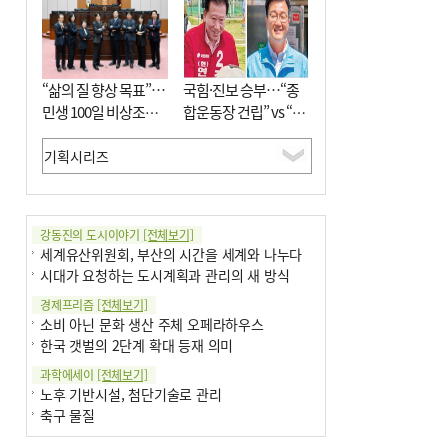
우려가 현실로
9
[사설] 해수부 신청사 북항으로 확정, 해양
수도 도약의 전환점
10
“삶의 질 향상 목표”…
르노 못 타는 부산시장…관용차 규정에 막
국힘·진보 승부…“종
힌 지역기업 응원
민생 100일 비상조치
합운동장 건립” vs “출
면밀 심사
근 공공버스 도입”
강동진의 도시이야기
[전체보기]
세계유산위원회, 부산의 시간을 세계와 나누다
시대가 요청하는 도시계획과 관리의 새 방식
경제프리즘
[전체보기]
소비 아닌 문화 생산 주체 오페라하우스
한국 갯벌의 2단계 확대 등재 의미
과학에세이
[전체보기]
노후 기반시설, 첨단기술로 관리
축구 물질
국제칼럼
[전체보기]