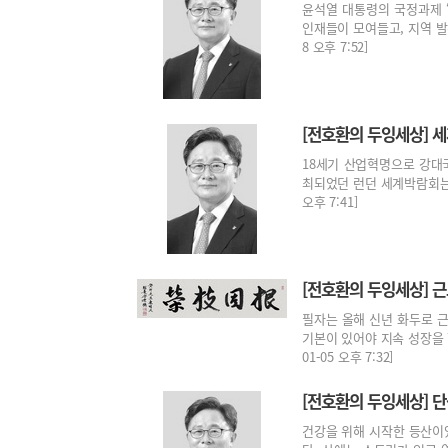
윤석열 대통령의 국정과제 ‘
인재들이 모여들고, 지역 발전
8 오후 7:52]
[전호환의 두잉세상] 세
18세기 산업혁명으로 강대국
최되었던 런던 세계박람회는 이
오후 7:41]
[전호환의 두잉세상] 
필자는 올해 신년 화두로 
기본이 있어야 지속 성장을 할
01-05 오후 7:32]
[전호환의 두잉세상] 
건강을 위해 시작한 등산이었