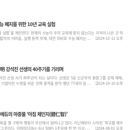
능 폐지를 위한 10년 교육 실험
교육 실험’을 제안한다. 현재의 수능이 우리 교육에 맞지 않는다는 지적이 나온 건 하
의의 어려움, 실행 동력 부재, 대안 미비로 수능 폐지는 ... [2024-12-12 오후
東明 강석진 선생의 40주기를 기리며
강석진 선생 서거 40주년이 되는 날이다. 선생은 5공 신군부의 동명그룹 강제 해체,
기업이란 누명을 씌운 것에 충격을 받아 향년 77세의 일 ... [2024-10-10 오후
-에듀의 마중물 ‘아침 체인지(體仁智)’
육을 깰 구체적 행동이 부산에서 일어나고 있다. 지난해부터 시작된 ‘학교를 깨우
것이다. 아침마다(8시~8시 50분) 1주일에 한 번 이상, ... [2024-08-01 오후