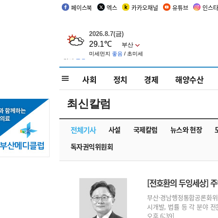
페이스북
엑스
카카오채널
유튜브
인스
사회
정치
경제
해양수산
최신칼럼
전체기사
사설
국제칼럼
뉴스와 현장
독자권익위원회
[전호환의 두잉세상] 
부산·경남행정통합공론화위원회
시개발, 법률 등 각 분야 전문
오후 6:39]