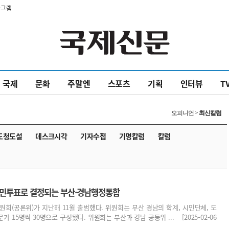
타그램
국제
문화
주말엔
스포츠
기획
인터뷰
T
오피니언 >
최신칼럼
도청도설
데스크시각
기자수첩
기명칼럼
칼럼
주민투표로 결정되는 부산·경남행정통합
(공론위)가 지난해 11월 출범했다. 위원회는 부산 경남의 학계, 시민단체, 도
가 15명씩 30명으로 구성됐다. 위원회는 부산과 경남 공동위 ... [2025-02-06