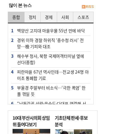
많이 본 뉴스
종합
정치
경제
사회
스포츠
1
백양산 고지대 마을우물 55년 만에 바닥
2
경위 이하 경찰 하위직 ‘중수청 러시’ 전
망…檢 기피와 대조
3
해수부 청사, 북항 국제여객터미널 옆에
선다(종합)
4
피란마을 67년 역사인데…전교생 24명 아
미초 통폐합 기로
5
부울경 주말부터 비소식…‘극한 폭염’ 한
풀 꺾일 듯
6
“낙동강권 삼락·을숙도·다대포 연결해 서
부산 관광 키우자”
10대 부산시의회 상임
기초단체 판세·후보
7
오늘의 날씨- 2026년 8월 7일
위 들여다보기
분석
8
외국인 선원 ‘인신매매 경유지’ 된 부산…