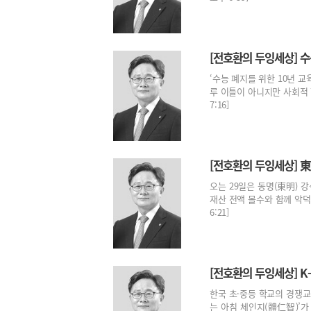
[전호환의 두잉세상] 수
‘수능 폐지를 위한 10년 
루 이틀이 아니지만 사회적 합
7:16]
[전호환의 두잉세상] 
오는 29일은 동명(東明) 
재산 전액 몰수와 함께 악덕 
6:21]
[전호환의 두잉세상] K
한국 초·중등 학교의 경쟁교
는 아침 체인지(體仁智)’가 그