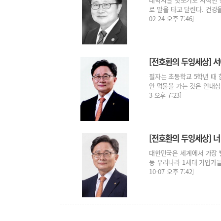
로 말을 타고 달린다. 건강을
02-24 오후 7:46]
[전호환의 두잉세상] 
필자는 초등학교 5학년 때 
안 먹물을 가는 것은 인내심이
3 오후 7:23]
[전호환의 두잉세상] 너
대한민국은 세계에서 가장 
등 우리나라 1세대 기업가들
10-07 오후 7:42]