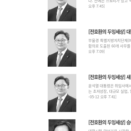
다. 산에는 스토리가 있고 역
오후 7:45]
[전호환의 두잉세상] 
부울경 특별지방자치단체(메가
합의로 도출된 60개 사무를 
오후 7:09]
[전호환의 두잉세상] 새 
윤석열 대통령은 취임사에서
는 초저성장, 대규모 실업, 
-05-12 오후 7:41]
[전호환의 두잉세상] 
대학시절 맛보기로 시작한 