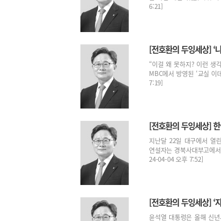
6:21]
[전호환의 두잉세상] ‘
“이걸 왜 못하지? 이런 생
MBC에서 방영된 ‘교실 이데아
7:19]
[전호환의 두잉세상] 한
지난달 22일 대구에서 열
연설자는 경북사대부고에서 I
24-04-04 오후 7:52]
[전호환의 두잉세상] ‘
윤석열 대통령은 올해 신년