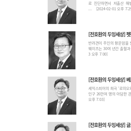
로 진단하면서 저출산 해
... [2024-02-01 오후 7:2
[전호환의 두잉세상] 
반려견이 주인의 항문암을 발
웨이츠는 30여 년간 출혈과 
3 오후 7:00]
[전호환의 두잉세상] 
셰익스피어의 희극 ‘로미오와
인구 26만여 명의 아담한 관
오후 7:03]
[전호환의 두잉세상] 글