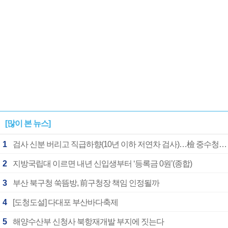
[많이 본 뉴스]
1
검사 신분 버리고 직급하향(10년 이하 저연차 검사)…檢 중수청행 기피
2
지방국립대 이르면 내년 신입생부터 ‘등록금 0원’(종합)
3
부산 북구청 쑥뜸방, 前구청장 책임 인정될까
4
[도청도설] 다대포 부산바다축제
5
해양수산부 신청사 북항재개발 부지에 짓는다