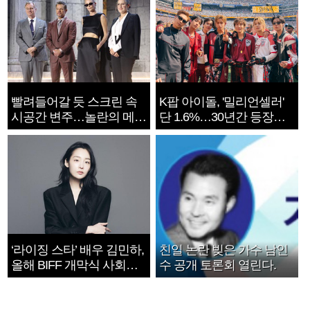
빨려들어갈 듯 스크린 속
K팝 아이돌, '밀리언셀러'
시공간 변주…놀란의 메시
단 1.6%…30년간 등장
지는 ‘전쟁 속죄’
1182개팀 전수조사
‘라이징 스타’ 배우 김민하,
친일 논란 빚은 가수 남인
올해 BIFF 개막식 사회자
수 공개 토론회 열린다.
확정