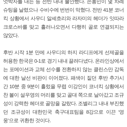
엇박자를 내는 등 전반 내내 불안했다. 손흥민이 몇 차례
슈팅을 날렸으나 수비수에 번번이 막혔다. 전반 41분 코너
킥 상황에서 사우디 알셰흐리와 라자미의 헤더가 잇따라
크로스바를 맞고 흘러나오면서 다행히 골로 연결되지는
않았다.
후반 시작 1분 만에 사우디의 하지 라디프에게 선제골을
허용한 한국은 0-1로 경기 내내 끌려다녔다. 온라인상에서
는 포메이션과 교체 선수를 전환하지 않는 클린스만 감독
에 대한 날선 비판이 이어졌다. 패색이 짙던 후반 추가시
간 10분 중 9분이 흘렀을 무렵 이강인이 코너킥 상황에서
찬 볼이 설우영의 머리를 맞고 골대 쪽으로 날아갔고 조규
성이 강력한 헤더로 골망을 갈랐다. 조별리그 내내 부진했
던 조규성이 대한민국 축구대표팀을 8강으로 이끈 ‘영
웅’으로 귀환한 것이다.