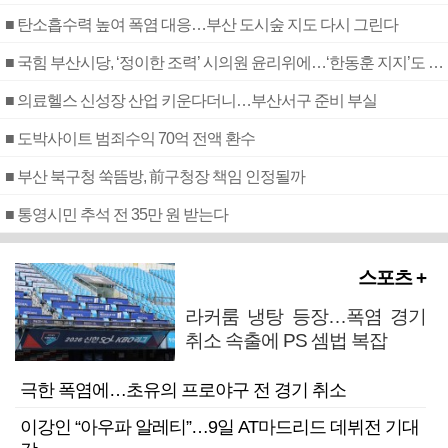
■ 탄소흡수력 높여 폭염 대응…부산 도시숲 지도 다시 그린다
■ 국힘 부산시당, ‘정이한 조력’ 시의원 윤리위에…‘한동훈 지지’도 신고접수
■ 의료헬스 신성장 산업 키운다더니…부산서구 준비 부실
■ 도박사이트 범죄수익 70억 전액 환수
■ 부산 북구청 쑥뜸방, 前구청장 책임 인정될까
■ 통영시민 추석 전 35만 원 받는다
스포츠 +
라커룸 냉탕 등장…폭염 경기
취소 속출에 PS 셈법 복잡
극한 폭염에…초유의 프로야구 전 경기 취소
이강인 “아우파 알레티”…9일 AT마드리드 데뷔전 기대