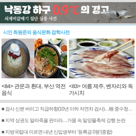
시인 최원준의 음식문화 잡학사전
<84> 관문과 환대, 부산 역전
<83> 여름 제주, 벤자리와 독
음식
가시치
■ 검사 신분 버리고 직급하향(10년 이하 저연차 검사)…檢 중수청행 기피
■ 지역 상권도 말라죽을 판이라…가뭄 속 밀양물축제 강행 논란
■ 지방국립대 이르면 내년 신입생부터 ‘등록금 0원’(종합)