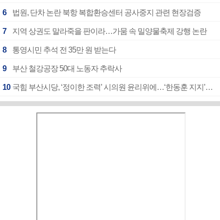
6
법원, 단차 논란 북항 복합환승센터 공사중지 관련 현장검증
7
지역 상권도 말라죽을 판이라…가뭄 속 밀양물축제 강행 논란
8
통영시민 추석 전 35만 원 받는다
9
부산 철강공장 50대 노동자 추락사
10
국힘 부산시당, ‘정이한 조력’ 시의원 윤리위에…‘한동훈 지지’도 신고접수