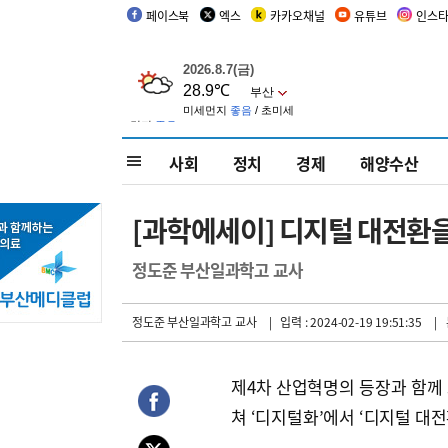
페이스북
엑스
카카오채널
유튜브
인스
사회
정치
경제
해양수산
[과학에세이] 디지털 대전환
정도준 부산일과학고 교사
정도준 부산일과학고 교사
| 입력 : 2024-02-19 19:51:35
| 
제4차 산업혁명의 등장과 함께 
쳐 ‘디지털화’에서 ‘디지털 대