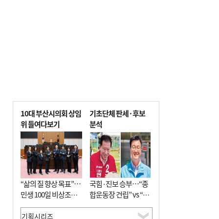
10대 부산시의회 상임
기초단체 판세·후보
위 들여다보기
분석
“삶의 질 향상 목표”…
국힘·진보 승부…“종
민생 100일 비상조치
합운동장 건립” vs “출
면밀 심사
근 공공버스 도입”