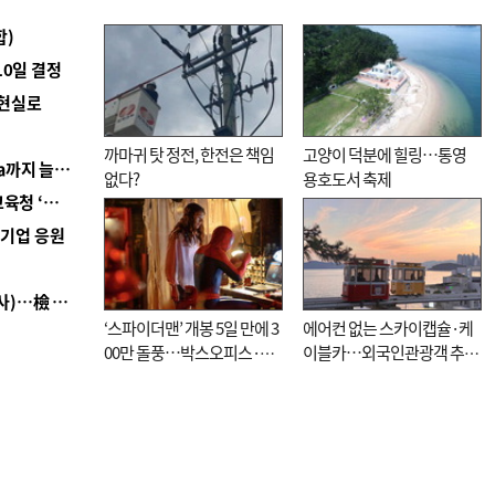
합)
10일 결정
 현실로
까마귀 탓 정전, 한전은 책임
고양이 덕분에 힐링…통영
■ 경남 농정 비전 ‘잘 사는 농촌’…스마트팜 1000㏊까지 늘린다
없다?
용호도서 축제
■ 교육혁신선도지 공모 코앞인데…구·군 난색에 교육청 ‘쩔쩔’
역기업 응원
■ 검사 신분 버리고 직급하향(10년 이하 저연차 검사)…檢 중수청행 기피
‘스파이더맨’ 개봉 5일 만에 3
에어컨 없는 스카이캡슐·케
00만 돌풍…박스오피스·예
이블카…외국인관광객 추억
매율 동시 1위
대신 고역 될라