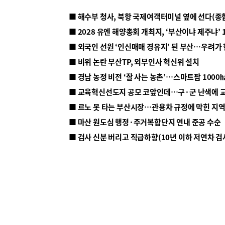
■ 해수부 청사, 북항 국제여객터미널 옆에 선다(종
■ 2028 유엔 해양총회 개최지, ‘부산이냐 제주냐’ 
■ 외국인 선원 ‘인신매매 경유지’ 된 부산…우려가
■ 비위 논란 부산TP, 외부인사 혁신위 설치
■ 르노 못 타는 부산시장…관용차 규정에 막힌 지
■ 마산 원도심 행정·주거복합단지 연내 준공 수순