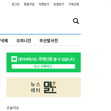
2
로그인
회원가입
지면보기
초판보기
구독신청
V국제
오피니언
부산말사전
오늘
이슈