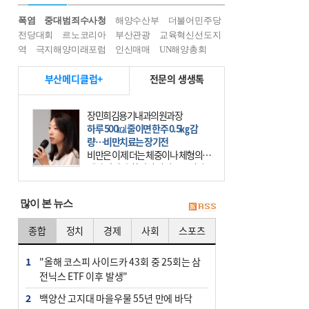
폭염
중대범죄수사청
해양수산부
더불어민주당
전당대회
르노코리아
부산관광
교육혁신선도지
역
극지해양미래포럼
인신매매
UN해양총회
부산메디클럽+
전문의 생생톡
장민희김용기내과의원과장
하루 500㎉ 줄이면 한주 0.5㎏ 감
량…비만치료는 장기전
비만은 이제 더는 체중이나 체형의 문
제가 아니다. 하나의 질병으로 인지
하고 치료와 관리를 해야 한다. 세계
보건기구(WHO)는 이미 1994년 비만
많이 본 뉴스
을 인류의 중요한
종합
정치
경제
사회
스포츠
1
"올해 코스피 사이드카 43회 중 25회는 삼
전닉스 ETF 이후 발생"
2
백양산 고지대 마을우물 55년 만에 바닥