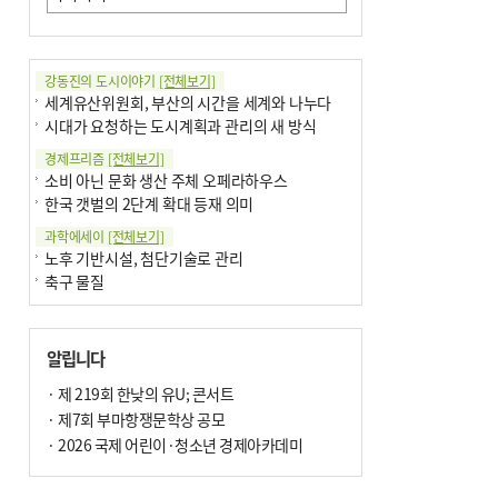
강동진의 도시이야기
[전체보기]
세계유산위원회, 부산의 시간을 세계와 나누다
시대가 요청하는 도시계획과 관리의 새 방식
경제프리즘
[전체보기]
소비 아닌 문화 생산 주체 오페라하우스
한국 갯벌의 2단계 확대 등재 의미
과학에세이
[전체보기]
노후 기반시설, 첨단기술로 관리
축구 물질
국제칼럼
[전체보기]
부정선거
알립니다
선관위와 尹의 ‘0점 답안’
기고
· 제 219회 한낮의 유U; 콘서트
[전체보기]
환자의 희망, 헌혈의 힘
· 제7회 부마항쟁문학상 공모
대학과 지역 ‘연결’이 지역혁신이다
· 2026 국제 어린이·청소년 경제아카데미
기자수첩
[전체보기]
금고 이사장 전횡, 지금도 진행중