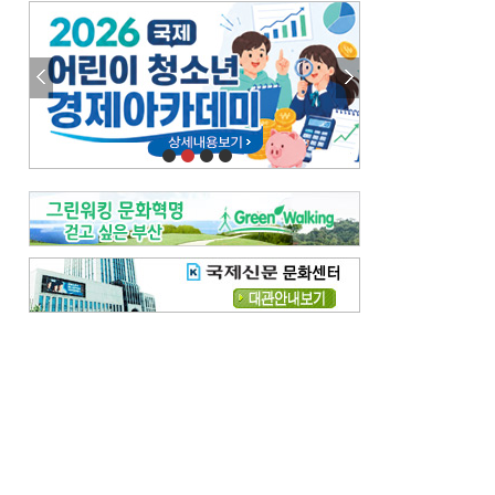
엘리트 자평해온 市 공무원…생중계 회의서 능력 입증을
김준희의 클래식 인사이트
[전체보기]
여름날의 애상, 왈츠
빛나는 꿈의 계절, 4월의 노래
김지윤의 우리음악 이야기
[전체보기]
세종시대 음악이 전해진 이유
영산회상, 불교음악에서 풍류음악으로
뉴스와 현장
[전체보기]
‘800조 투자’ 희비 가른 재생에너지
뜨거워지는 바다, 북쪽으로 열리는 항로
데스크시각
[전체보기]
물은 행정구역 경계를 따라 흐르지 않는다
도청도설
[전체보기]
회피형 대통령
다대포 부산바다축제
독자 투고
[전체보기]
새로운 시작 ‘황혼 이혼’
무료 화장실 깨끗하게 쓰자
메디칼럼
[전체보기]