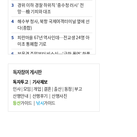
3
경위 이하 경찰 하위직 ‘중수청 러시’ 전
망…檢 기피와 대조
4
해수부 청사, 북항 국제여객터미널 옆에 선
다(종합)
5
피란마을 67년 역사인데…전교생 24명 아
미초 통폐합 기로
6
부울경 주말부터 비소식…‘극한 폭염’ 한풀
꺾일 듯
7
“낙동강권 삼락·을숙도·다대포 연결해 서
독자참여 게시판
부산 관광 키우자”
독자투고
|
기사제보
8
오늘의 날씨- 2026년 8월 7일
인사
|
모임
|
개업
|
결혼
|
출산
|
동정
|
부고
9
산행안내
외국인 선원 ‘인신매매 경유지’ 된 부산…
|
산행후기
|
산행사진
우려가 현실로
등산
가이드
|
낚시
가이드
10
[사설] 해수부 신청사 북항으로 확정, 해양
수도 도약의 전환점