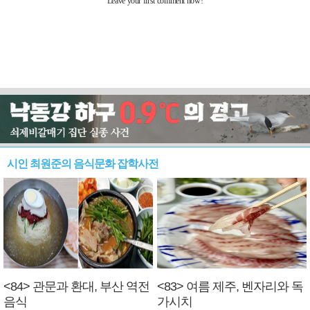
시인 최원준의 음식문화 잡학사전
<84> 관문과 환대, 부산 역전
<83> 여름 제주, 벤자리와 독
음식
가시치