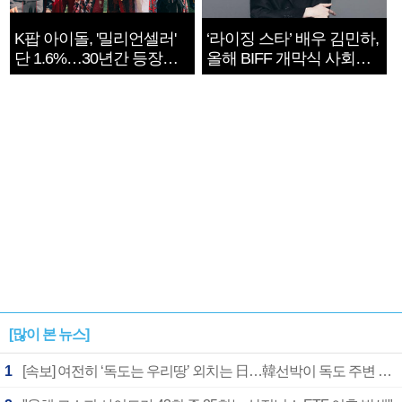
K팝 아이돌, '밀리언셀러'
‘라이징 스타’ 배우 김민하,
단 1.6%…30년간 등장
올해 BIFF 개막식 사회자
1182개팀 전수조사
확정
[많이 본 뉴스]
1
[속보] 여전히 ‘독도는 우리땅’ 외치는 日…韓선박이 독도 주변 해양조사 활동하자 반발