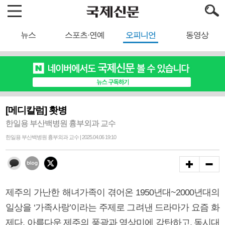
뉴스
스포츠·연예
오피니언
동영상
[메디칼럼] 홧병
한일용 부산백병원 흉부외과 교수
한일용 부산백병원 흉부외과 교수 | 2025.04.06 19:10
제주의 가난한 해녀가족이 겪어온 1950년대~2000년대의
일상을 ‘가족사랑’이라는 주제로 그려낸 드라마가 요즘 화
제다. 아름다운 제주의 풍광과 영상미에 감탄하고, 동시대