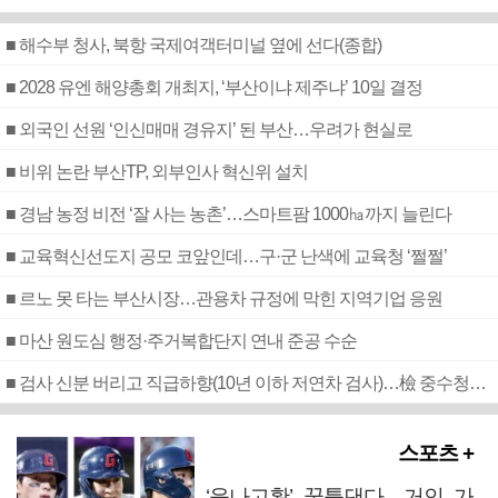
■ 해수부 청사, 북항 국제여객터미널 옆에 선다(종합)
■ 2028 유엔 해양총회 개최지, ‘부산이냐 제주냐’ 10일 결정
■ 외국인 선원 ‘인신매매 경유지’ 된 부산…우려가 현실로
■ 비위 논란 부산TP, 외부인사 혁신위 설치
■ 경남 농정 비전 ‘잘 사는 농촌’…스마트팜 1000㏊까지 늘린다
■ 교육혁신선도지 공모 코앞인데…구·군 난색에 교육청 ‘쩔쩔’
■ 르노 못 타는 부산시장…관용차 규정에 막힌 지역기업 응원
■ 마산 원도심 행정·주거복합단지 연내 준공 수순
■ 검사 신분 버리고 직급하향(10년 이하 저연차 검사)…檢 중수청행 기피
스포츠 +
‘윤나고황’ 꿈틀댄다…거인 가