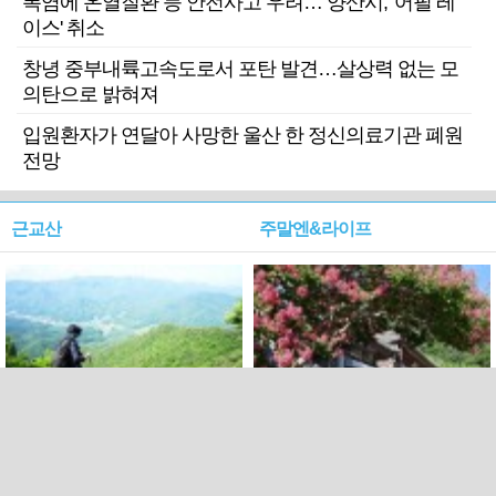
폭염에 온열질환 등 안전사고 우려… 양산시, '어필 레
이스' 취소
창녕 중부내륙고속도로서 포탄 발견…살상력 없는 모
의탄으로 밝혀져
입원환자가 연달아 사망한 울산 한 정신의료기관 폐원
전망
근교산
주말엔&라이프
근교산&그너머…상주·문경
폭염보다 더 뜨거워라…100
청화산~시루봉
일을 붉게 불태울 ‘선비정신’
피었네