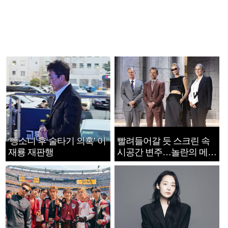
‘뺑소니 후 술타기 의혹’ 이
빨려들어갈 듯 스크린 속
재룡 재판행
시공간 변주…놀란의 메시
지는 ‘전쟁 속죄’