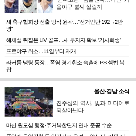
을야구 불씨 살릴까
새 축구협회장 선출 방식 윤곽…“선거인단 192→2만
명”
해체설 뒤집은 LIV 골프…새 투자자 확보 ‘기사회생’
프로야구 취소…11일부터 재개
라커룸 냉탕 등장…폭염 경기취소 속출에 PS 셈법 복
잡
울산·경남 소식
진주성의 역사, 빛과 미디어로
되살아난다
마산 원도심 행정·주거복합단지 연내 준공 수순