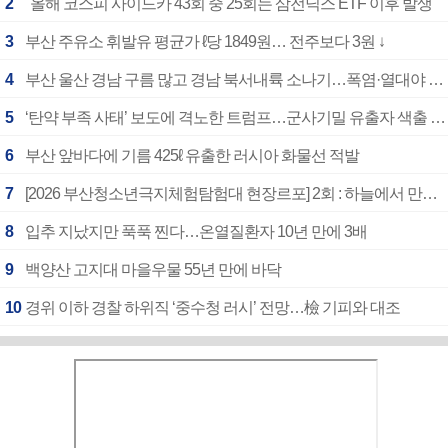
2
"올해 코스피 사이드카 43회 중 25회는 삼전닉스 ETF 이후 발생"
3
부산 주유소 휘발유 평균가 ℓ당 1849원… 전주보다 3원 ↓
4
부산 울산 경남 구름 많고 경남 북서내륙 소나기…폭염·열대야 계속
5
‘탄약 부족 사태’ 보도에 격노한 트럼프…군사기밀 유출자 색출 지시
6
부산 앞바다에 기름 425ℓ 유출한 러시아 화물선 적발
7
[2026 부산청소년극지체험탐험대 현장르포] 2회 : 하늘에서 만난 얼음의 나라
8
입추 지났지만 푹푹 찐다…온열질환자 10년 만에 3배
9
백양산 고지대 마을우물 55년 만에 바닥
10
경위 이하 경찰 하위직 ‘중수청 러시’ 전망…檢 기피와 대조