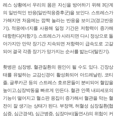
레스 상황에서 우리의 몸은 자신을 방어하기 위해 3단계
의 일반적인 반응(일반적응증후군)을 보인다. 스트레스가
가해지면 처음에는 깜짝 놀라는 반응을 보이고(경고반응
기), 적응에너지를 사용해 일정 기간은 저항력이 증가해
대항한다(저항기). 스트레스가 사라지면 다시 정상으로 돌
아가지만 만약 장기간 지속되면 저항력이 급속도로 고갈
되어 결국 각종 장기가 망가지는 순서를 밟는다(탈진기).
홧병은 심장병, 혈관질환의 원인이 될 수도 있다. 긴장상
태를 유발하는 교감신경이 활성화되어 아드레날린, 코티
졸, 글루카곤 등의 스트레스 호르몬들이 분비되어 혈압을
높이고,심장박동을 빠르게 만든다. 혈관 안쪽 내피세포의
기능이 떨어지고 혈소판 응집이 증가해서 혈관을 막는 혈
전이 잘 생기는 상태가 된다. 부정맥, 허혈성 심장질환(협
심증, 심근경색), 심근병증, 심장마비(돌연사)의 위험이 커