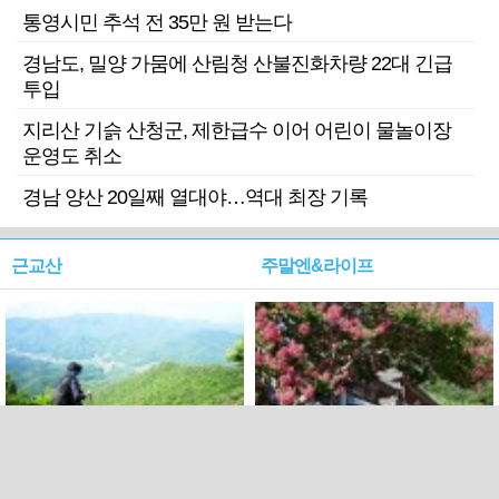
통영시민 추석 전 35만 원 받는다
경남도, 밀양 가뭄에 산림청 산불진화차량 22대 긴급
투입
지리산 기슭 산청군, 제한급수 이어 어린이 물놀이장
운영도 취소
경남 양산 20일째 열대야…역대 최장 기록
근교산
주말엔&라이프
근교산&그너머…상주·문경
폭염보다 더 뜨거워라…100