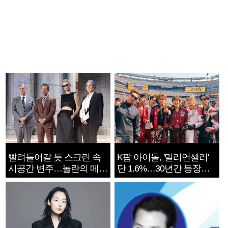
빨려들어갈 듯 스크린 속
K팝 아이돌, '밀리언셀러'
시공간 변주…놀란의 메시
단 1.6%…30년간 등장
지는 ‘전쟁 속죄’
1182개팀 전수조사