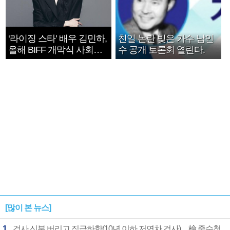
‘라이징 스타’ 배우 김민하,
친일 논란 빚은 가수 남인
올해 BIFF 개막식 사회자
수 공개 토론회 열린다.
확정
[많이 본 뉴스]
1
검사 신분 버리고 직급하향(10년 이하 저연차 검사)…檢 중수청행 기피