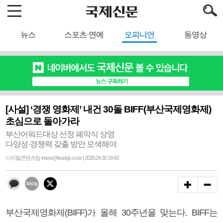
뉴스
스포츠·연예
오피니언
동영상
[사설] ‘경쟁 영화제’ 내건 30돌 BIFF(부산국제영화제)
초심으로 돌아가라
부산어워드대상 선정 폐막식 상영
다양성·경쟁력 갖출 방안 모색해야
디지털콘텐츠팀 inews@kookje.co.kr | 2025.04.30 18:43
부산국제영화제(BIFF)가 올해 30주년을 맞는다. BIFF는