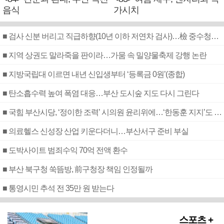
음식
가시치
■ 검사 신분 버리고 직급하향(10년 이하 저연차 검사)…檢 중수청행 기피
■ 지역 상권도 말라죽을 판이라…가뭄 속 밀양물축제 강행 논란
■ 지방국립대 이르면 내년 신입생부터 ‘등록금 0원’(종합)
■ 탄소흡수력 높여 폭염 대응…부산 도시숲 지도 다시 그린다
■ 국힘 부산시당, ‘정이한 조력’ 시의원 윤리위에…‘한동훈 지지’도 신고접수
■ 의료헬스 신성장 산업 키운다더니…부산서구 준비 부실
■ 도박사이트 범죄수익 70억 전액 환수
■ 부산 북구청 쑥뜸방, 前구청장 책임 인정될까
■ 통영시민 추석 전 35만 원 받는다
스포츠 +