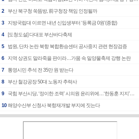
2
부산 북구청 쑥뜸방, 前구청장 책임 인정될까
3
지방국립대 이르면 내년 신입생부터 ‘등록금 0원’(종합)
4
[도청도설] 다대포 부산바다축제
5
법원, 단차 논란 북항 복합환승센터 공사중지 관련 현장검증
6
지역 상권도 말라죽을 판이라…가뭄 속 밀양물축제 강행 논란
7
통영시민 추석 전 35만 원 받는다
8
부산 철강공장 50대 노동자 추락사
9
국힘 부산시당, ‘정이한 조력’ 시의원 윤리위에…‘한동훈 지지’도 신고접수
10
해양수산부 신청사 북항재개발 부지에 짓는다