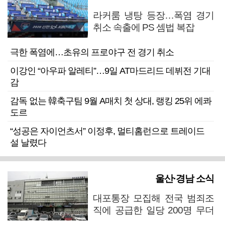
라커룸 냉탕 등장…폭염 경기
취소 속출에 PS 셈법 복잡
극한 폭염에…초유의 프로야구 전 경기 취소
이강인 “아우파 알레티”…9일 AT마드리드 데뷔전 기대
감
감독 없는 韓축구팀 9월 A매치 첫 상대, 랭킹 25위 에콰
도르
“성공은 자이언츠서” 이정후, 멀티홈런으로 트레이드
설 날렸다
울산·경남 소식
대포통장 모집해 전국 범죄조
직에 공급한 일당 200명 무더
기 검거