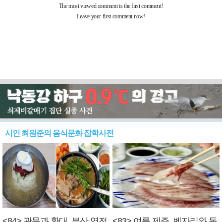
시인 최원준의 음식문화 잡학사전
<84> 관문과 환대, 부산 역전
<83> 여름 제주, 벤자리와 독