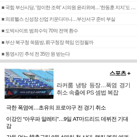
■ 국힘 부산시당, ‘정이한 조력’ 시의원 윤리위에…‘한동훈 지지’도 신고접수
■ 의료헬스 신성장 산업 키운다더니…부산서구 준비 부실
■ 도박사이트 범죄수익 70억 전액 환수
■ 부산 북구청 쑥뜸방, 前구청장 책임 인정될까
■ 통영시민 추석 전 35만 원 받는다
스포츠 +
라커룸 냉탕 등장…폭염 경기
취소 속출에 PS 셈법 복잡
극한 폭염에…초유의 프로야구 전 경기 취소
이강인 “아우파 알레티”…9일 AT마드리드 데뷔전 기대
감