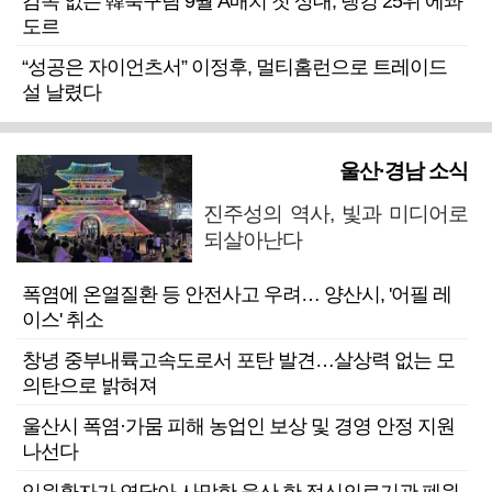
감독 없는 韓축구팀 9월 A매치 첫 상대, 랭킹 25위 에콰
도르
“성공은 자이언츠서” 이정후, 멀티홈런으로 트레이드
설 날렸다
울산·경남 소식
진주성의 역사, 빛과 미디어로
되살아난다
폭염에 온열질환 등 안전사고 우려… 양산시, '어필 레
이스' 취소
창녕 중부내륙고속도로서 포탄 발견…살상력 없는 모
의탄으로 밝혀져
울산시 폭염·가뭄 피해 농업인 보상 및 경영 안정 지원
나선다