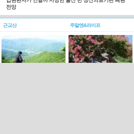
입원환자가 연달아 사망한 울산 한 정신의료기관 폐원
전망
근교산
주말엔&라이프
근교산&그너머…상주·문경
폭염보다 더 뜨거워라…100
청화산~시루봉
일을 붉게 불태울 ‘선비정신’
피었네
PC버전
엑스
페이스북
Copyright ⓒ 2015 All rights reserved by 국제신문