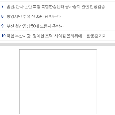
7
법원, 단차 논란 북항 복합환승센터 공사중지 관련 현장검증
8
통영시민 추석 전 35만 원 받는다
9
부산 철강공장 50대 노동자 추락사
10
국힘 부산시당, ‘정이한 조력’ 시의원 윤리위에…‘한동훈 지지’도 신고접수