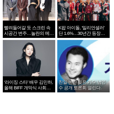
빨려들어갈 듯 스크린 속
K팝 아이돌, '밀리언셀러'
시공간 변주…놀란의 메시
단 1.6%…30년간 등장
지는 ‘전쟁 속죄’
1182개팀 전수조사
‘라이징 스타’ 배우 김민하,
친일 논란 빚은 가수 남인
올해 BIFF 개막식 사회자
수 공개 토론회 열린다.
확정