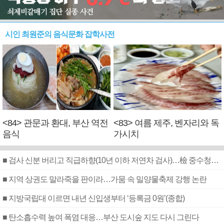
시인 최원준의 음식문화 잡학사전
<84> 관문과 환대, 부산 역전
<83> 여름 제주, 벤자리와 독
음식
가시치
■ 검사 신분 버리고 직급하향(10년 이하 저연차 검사)…檢 중수청행 기피
■ 지역 상권도 말라죽을 판이라…가뭄 속 밀양물축제 강행 논란
■ 지방국립대 이르면 내년 신입생부터 ‘등록금 0원’(종합)
■ 탄소흡수력 높여 폭염 대응…부산 도시숲 지도 다시 그린다