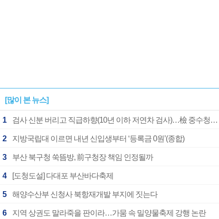
[많이 본 뉴스]
1
검사 신분 버리고 직급하향(10년 이하 저연차 검사)…檢 중수청행 기피
2
지방국립대 이르면 내년 신입생부터 ‘등록금 0원’(종합)
3
부산 북구청 쑥뜸방, 前구청장 책임 인정될까
4
[도청도설] 다대포 부산바다축제
5
해양수산부 신청사 북항재개발 부지에 짓는다
6
지역 상권도 말라죽을 판이라…가뭄 속 밀양물축제 강행 논란