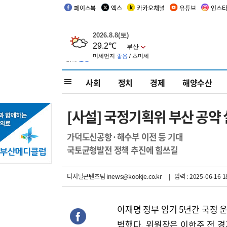
페이스북
엑스
카카오채널
유튜브
인스
사회
정치
경제
해양수산
[사설] 국정기획위 부산 공약
가덕도신공항·해수부 이전 등 기대
국토균형발전 정책 추진에 힘쓰길
디지털콘텐츠팀 inews@kookje.co.kr
| 입력 : 2025-06-16 1
이재명 정부 임기 5년간 국정 
범했다. 위원장은 이한주 전 