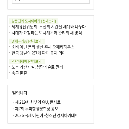
강동진의 도시이야기
[전체보기]
세계유산위원회, 부산의 시간을 세계와 나누다
시대가 요청하는 도시계획과 관리의 새 방식
경제프리즘
[전체보기]
소비 아닌 문화 생산 주체 오페라하우스
한국 갯벌의 2단계 확대 등재 의미
과학에세이
[전체보기]
노후 기반시설, 첨단기술로 관리
축구 물질
국제칼럼
[전체보기]
부정선거
알립니다
선관위와 尹의 ‘0점 답안’
기고
· 제 219회 한낮의 유U; 콘서트
[전체보기]
환자의 희망, 헌혈의 힘
· 제7회 부마항쟁문학상 공모
대학과 지역 ‘연결’이 지역혁신이다
· 2026 국제 어린이·청소년 경제아카데미
기자수첩
[전체보기]
금고 이사장 전횡, 지금도 진행중