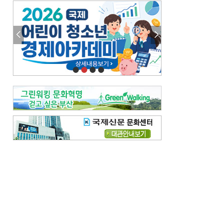
엘리트 자평해온 市 공무원…생중계 회의서 능력 입증을
김준희의 클래식 인사이트
[전체보기]
여름날의 애상, 왈츠
빛나는 꿈의 계절, 4월의 노래
김지윤의 우리음악 이야기
[전체보기]
세종시대 음악이 전해진 이유
영산회상, 불교음악에서 풍류음악으로
뉴스와 현장
[전체보기]
‘800조 투자’ 희비 가른 재생에너지
뜨거워지는 바다, 북쪽으로 열리는 항로
데스크시각
[전체보기]
물은 행정구역 경계를 따라 흐르지 않는다
도청도설
[전체보기]
회피형 대통령
다대포 부산바다축제
독자 투고
[전체보기]
새로운 시작 ‘황혼 이혼’
무료 화장실 깨끗하게 쓰자
메디칼럼
[전체보기]