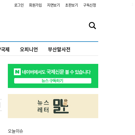
2
로그인
회원가입
지면보기
초판보기
구독신청
V국제
오피니언
부산말사전
오늘
이슈