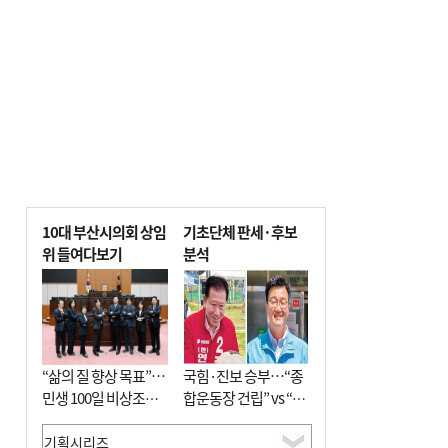
전닉스 ETF 이후 발생"
10대 부산시의회 상임
기초단체 판세·후보
위 들여다보기
분석
“삶의 질 향상 목표”…
국힘·진보 승부…“종
민생 100일 비상조치
합운동장 건립” vs “출
면밀 심사
근 공공버스 도입”