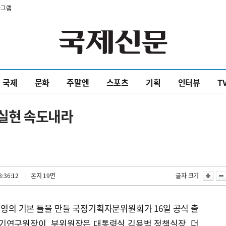
타그램
국제
문화
주말엔
스포츠
기획
인터뷰
T
 실현 속도내라
8:36:12
| 본지 19면
글자 크기
운영의 기본 틀을 만들 국정기획자문위원회가 16일 공식 출
경기연구원장이, 부위원장은 대통령실 김용범 정책실장, 더