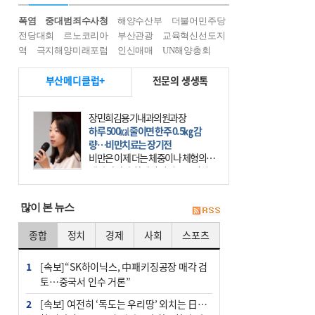
폭염
중대범죄수사청
해양수산부
더불어민주당
전당대회
르노코리아
부산관광
교육혁신선도지
역
극지해양미래포럼
인신매매
UN해양총회
부산메디클럽+
전문의 생생톡
장민희김용기내과의원과장
하루 500㎉ 줄이면 한주 0.5㎏ 감
량…비만치료는 장기전
비만은 이제 더는 체중이나 체형의 문
제가 아니다. 하나의 질병으로 인지
하고 치료와 관리를 해야 한다. 세계
보건기구(WHO)는 이미 1994년 비만
많이 본 뉴스
을 인류의 중요한
종합
정치
경제
사회
스포츠
1
[속보]“SK하이닉스, 中패키징공장 매각 검
토…중국서 인수 거론”
2
[속보] 여전히 ‘독도는 우리땅’ 외치는 日…