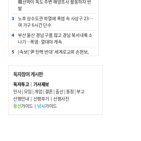
韓선박이 독도 주변 해양조사 활동하자 반
발
3
노후 상수도관 파열에 폭염 속 사상구 2300
여 가구 6시간 단수
4
부산 울산 경남 구름 많고 경남 북서내륙 소
나기…폭염·열대야 계속
5
[속보]‘尹 탄핵 반대’ 세계로교회 손현보,
백악관서 트럼프 접견
6
‘탄약 부족 사태’ 보도에 격노한 트럼프…
독자참여 게시판
군사기밀 유출자 색출 지시
독자투고
|
기사제보
7
부산 주유소 휘발유 평균가 ℓ당 1849원…
인사
|
모임
|
개업
|
결혼
|
출산
|
동정
|
부고
전주보다 3원 ↓
산행안내
|
산행후기
|
산행사진
8
[속보] ‘심판 성접대’ 논란 축구협회 공식 사
등산
가이드
|
낚시
가이드
과…“현재는 부적절 행위 없어”
9
서울 중랑구서 흉기 난동…60대 남성 2명
사망
10
"올해 코스피 사이드카 43회 중 25회는 삼