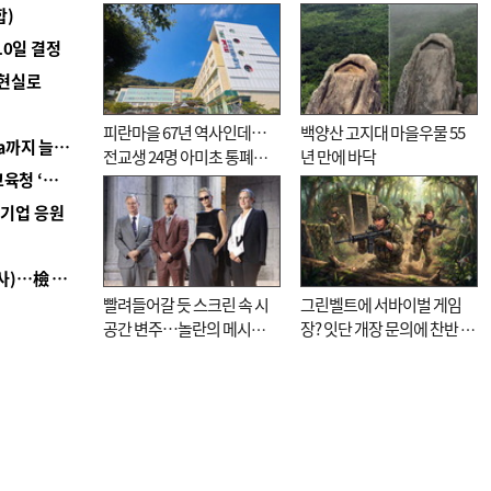
합)
10일 결정
 현실로
피란마을 67년 역사인데…
백양산 고지대 마을우물 55
■ 경남 농정 비전 ‘잘 사는 농촌’…스마트팜 1000㏊까지 늘린다
전교생 24명 아미초 통폐합
년 만에 바닥
■ 교육혁신선도지 공모 코앞인데…구·군 난색에 교육청 ‘쩔쩔’
기로
역기업 응원
■ 검사 신분 버리고 직급하향(10년 이하 저연차 검사)…檢 중수청행 기피
빨려들어갈 듯 스크린 속 시
그린벨트에 서바이벌 게임
공간 변주…놀란의 메시지
장? 잇단 개장 문의에 찬반 논
는 ‘전쟁 속죄’
쟁