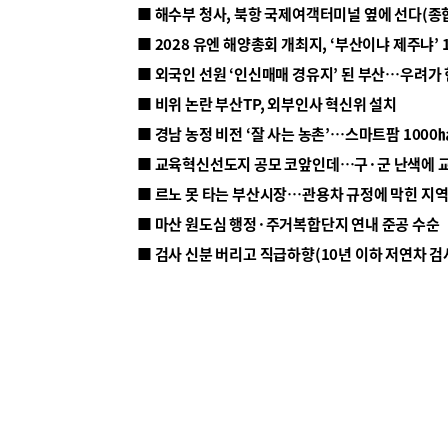
■ 해수부 청사, 북항 국제여객터미널 옆에 선다(종
■ 2028 유엔 해양총회 개최지, ‘부산이냐 제주냐’ 
■ 외국인 선원 ‘인신매매 경유지’ 된 부산…우려가
■ 비위 논란 부산TP, 외부인사 혁신위 설치
■ 르노 못 타는 부산시장…관용차 규정에 막힌 지
■ 마산 원도심 행정·주거복합단지 연내 준공 수순