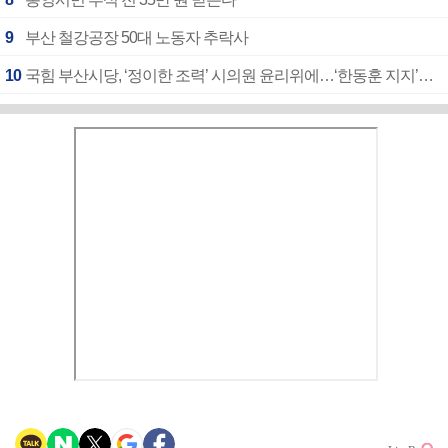
9
부산 철강공장 50대 노동자 추락사
10
국힘 부산시당, ‘정이한 조력’ 시의원 윤리위에…‘한동훈 지지’도 신고접수