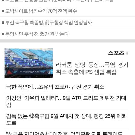
■ 도박사이트 범죄수익 70억 전액 환수
■ 부산 북구청 쑥뜸방, 前구청장 책임 인정될까
■ 통영시민 추석 전 35만 원 받는다
스포츠 +
라커룸 냉탕 등장…폭염 경기
취소 속출에 PS 셈법 복잡
극한 폭염에…초유의 프로야구 전 경기 취소
이강인 “아우파 알레티”…9일 AT마드리드 데뷔전 기대
감
감독 없는 韓축구팀 9월 A매치 첫 상대, 랭킹 25위 에콰
도르
“성공은 자이언츠서” 이정후, 멀티홈런으로 트레이드