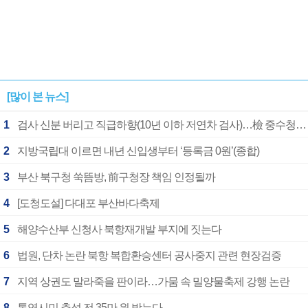
[많이 본 뉴스]
1
검사 신분 버리고 직급하향(10년 이하 저연차 검사)…檢 중수청행 기피
2
지방국립대 이르면 내년 신입생부터 ‘등록금 0원’(종합)
3
부산 북구청 쑥뜸방, 前구청장 책임 인정될까
4
[도청도설] 다대포 부산바다축제
5
해양수산부 신청사 북항재개발 부지에 짓는다
6
법원, 단차 논란 북항 복합환승센터 공사중지 관련 현장검증
7
지역 상권도 말라죽을 판이라…가뭄 속 밀양물축제 강행 논란
8
통영시민 추석 전 35만 원 받는다