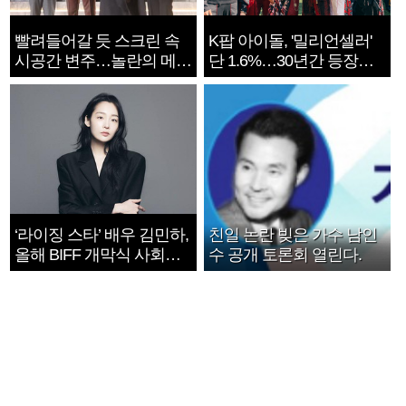
빨려들어갈 듯 스크린 속
K팝 아이돌, '밀리언셀러'
시공간 변주…놀란의 메시
단 1.6%…30년간 등장
지는 ‘전쟁 속죄’
1182개팀 전수조사
‘라이징 스타’ 배우 김민하,
친일 논란 빚은 가수 남인
올해 BIFF 개막식 사회자
수 공개 토론회 열린다.
확정