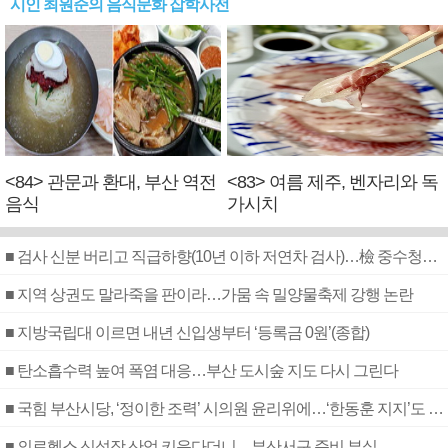
시인 최원준의 음식문화 잡학사전
<84> 관문과 환대, 부산 역전
<83> 여름 제주, 벤자리와 독
음식
가시치
■ 검사 신분 버리고 직급하향(10년 이하 저연차 검사)…檢 중수청행 기피
■ 지역 상권도 말라죽을 판이라…가뭄 속 밀양물축제 강행 논란
■ 지방국립대 이르면 내년 신입생부터 ‘등록금 0원’(종합)
■ 탄소흡수력 높여 폭염 대응…부산 도시숲 지도 다시 그린다
■ 국힘 부산시당, ‘정이한 조력’ 시의원 윤리위에…‘한동훈 지지’도 신고접수
■ 의료헬스 신성장 산업 키운다더니…부산서구 준비 부실