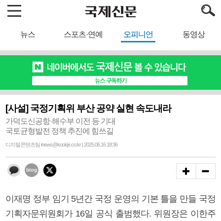
뉴스
스포츠·연예
오피니언
동영상
[사설] 국정기획위 부산 공약 실현 속도내라
가덕도신공항·해수부 이전 등 기대
국토균형발전 정책 추진에 힘쓰길
디지털콘텐츠팀 inews@kookje.co.kr | 2025.06.16 18:36
이재명 정부 임기 5년간 국정 운영의 기본 틀을 만들 국정
기획자문위원회가 16일 공식 출범했다. 위원장은 이한주