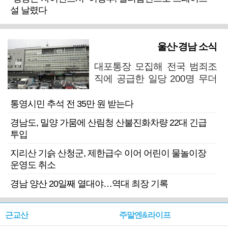
설 날렸다
울산·경남 소식
대포통장 모집해 전국 범죄조
직에 공급한 일당 200명 무더
기 검거
통영시민 추석 전 35만 원 받는다
경남도, 밀양 가뭄에 산림청 산불진화차량 22대 긴급
투입
지리산 기슭 산청군, 제한급수 이어 어린이 물놀이장
운영도 취소
경남 양산 20일째 열대야…역대 최장 기록
근교산
주말엔&라이프