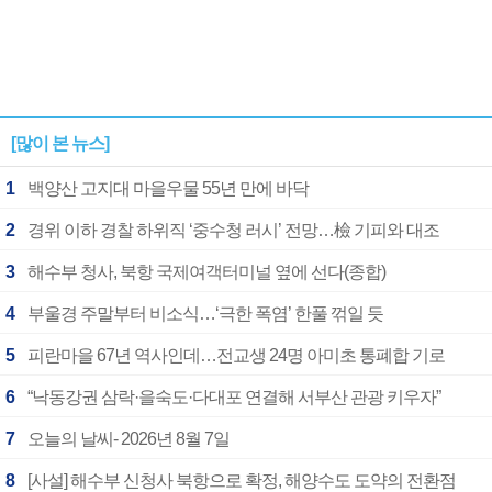
[많이 본 뉴스]
1
백양산 고지대 마을우물 55년 만에 바닥
2
경위 이하 경찰 하위직 ‘중수청 러시’ 전망…檢 기피와 대조
3
해수부 청사, 북항 국제여객터미널 옆에 선다(종합)
4
부울경 주말부터 비소식…‘극한 폭염’ 한풀 꺾일 듯
5
피란마을 67년 역사인데…전교생 24명 아미초 통폐합 기로
6
“낙동강권 삼락·을숙도·다대포 연결해 서부산 관광 키우자”
7
오늘의 날씨- 2026년 8월 7일
8
[사설] 해수부 신청사 북항으로 확정, 해양수도 도약의 전환점