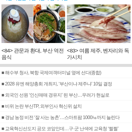
<84> 관문과 환대, 부산 역전
<83> 여름 제주, 벤자리와 독
음식
가시치
■ 해수부 청사, 북항 국제여객터미널 옆에 선다(종합)
■ 2028 유엔 해양총회 개최지, ‘부산이냐 제주냐’ 10일 결정
■ 외국인 선원 ‘인신매매 경유지’ 된 부산…우려가 현실로
■ 비위 논란 부산TP, 외부인사 혁신위 설치
■ 경남 농정 비전 ‘잘 사는 농촌’…스마트팜 1000㏊까지 늘린다
■ 교육혁신선도지 공모 코앞인데…구·군 난색에 교육청 ‘쩔쩔’