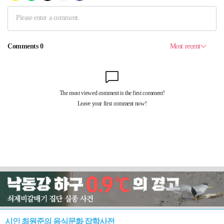
시인 최원준의 음식문화 잡학사전