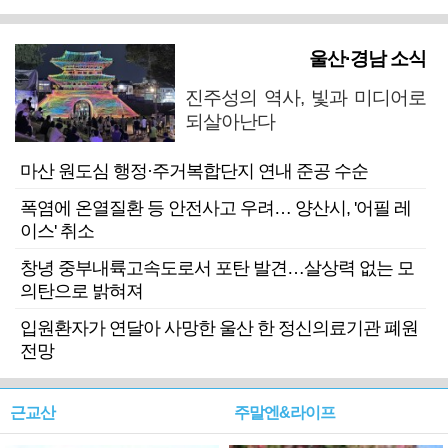
울산·경남 소식
진주성의 역사, 빛과 미디어로
되살아난다
마산 원도심 행정·주거복합단지 연내 준공 수순
폭염에 온열질환 등 안전사고 우려… 양산시, '어필 레
이스' 취소
창녕 중부내륙고속도로서 포탄 발견…살상력 없는 모
의탄으로 밝혀져
입원환자가 연달아 사망한 울산 한 정신의료기관 폐원
전망
근교산
주말엔&라이프