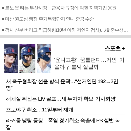
■ 르노 못 타는 부산시장…관용차 규정에 막힌 지역기업 응원
■ 마산 원도심 행정·주거복합단지 연내 준공 수순
■ 검사 신분 버리고 직급하향(10년 이하 저연차 검사)…檢 중수청행 기피
스포츠 +
‘윤나고황’ 꿈틀댄다…거인 가
을야구 불씨 살릴까
새 축구협회장 선출 방식 윤곽…“선거인단 192→2만
명”
해체설 뒤집은 LIV 골프…새 투자자 확보 ‘기사회생’
프로야구 취소…11일부터 재개
라커룸 냉탕 등장…폭염 경기취소 속출에 PS 셈법 복
잡