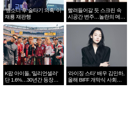
‘뺑소니 후 술타기 의혹’ 이
빨려들어갈 듯 스크린 속
재룡 재판행
시공간 변주…놀란의 메시
지는 ‘전쟁 속죄’
K팝 아이돌, '밀리언셀러'
‘라이징 스타’ 배우 김민하,
단 1.6%…30년간 등장
올해 BIFF 개막식 사회자
1182개팀 전수조사
확정