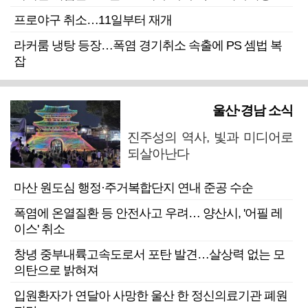
프로야구 취소…11일부터 재개
라커룸 냉탕 등장…폭염 경기취소 속출에 PS 셈법 복
잡
울산·경남 소식
진주성의 역사, 빛과 미디어로
되살아난다
마산 원도심 행정·주거복합단지 연내 준공 수순
폭염에 온열질환 등 안전사고 우려… 양산시, '어필 레
이스' 취소
창녕 중부내륙고속도로서 포탄 발견…살상력 없는 모
의탄으로 밝혀져
입원환자가 연달아 사망한 울산 한 정신의료기관 폐원