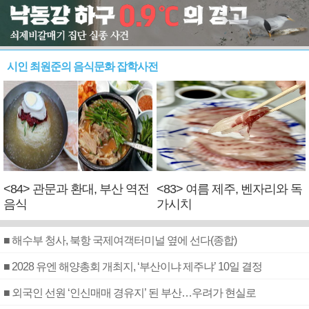
시인 최원준의 음식문화 잡학사전
<84> 관문과 환대, 부산 역전
<83> 여름 제주, 벤자리와 독
음식
가시치
■ 해수부 청사, 북항 국제여객터미널 옆에 선다(종합)
■ 2028 유엔 해양총회 개최지, ‘부산이냐 제주냐’ 10일 결정
■ 외국인 선원 ‘인신매매 경유지’ 된 부산…우려가 현실로