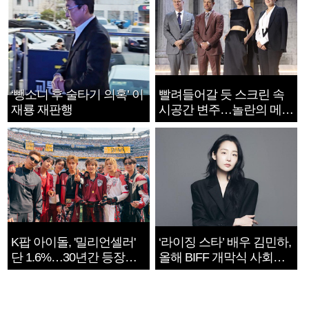
‘뺑소니 후 술타기 의혹’ 이
빨려들어갈 듯 스크린 속
재룡 재판행
시공간 변주…놀란의 메시
지는 ‘전쟁 속죄’
K팝 아이돌, '밀리언셀러'
‘라이징 스타’ 배우 김민하,
단 1.6%…30년간 등장
올해 BIFF 개막식 사회자
1182개팀 전수조사
확정