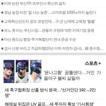
■ 비위 논란 부산TP, 외부인사 혁신위 설치
■ 경남 농정 비전 ‘잘 사는 농촌’…스마트팜 1000㏊까지 늘린다
■ 교육혁신선도지 공모 코앞인데…구·군 난색에 교육청 ‘쩔쩔’
■ 르노 못 타는 부산시장…관용차 규정에 막힌 지역기업 응원
■ 마산 원도심 행정·주거복합단지 연내 준공 수순
■ 검사 신분 버리고 직급하향(10년 이하 저연차 검사)…檢 중수청행 기피
스포츠 +
‘윤나고황’ 꿈틀댄다…거인 가
을야구 불씨 살릴까
새 축구협회장 선출 방식 윤곽…“선거인단 192→2만
명”
해체설 뒤집은 LIV 골프…새 투자자 확보 ‘기사회생’