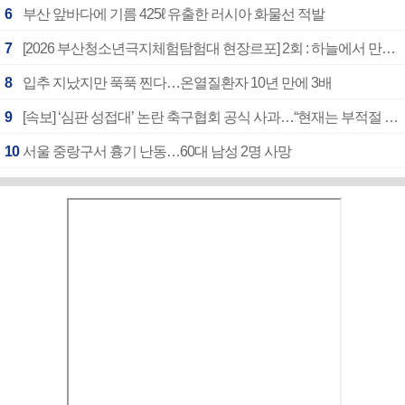
6
부산 앞바다에 기름 425ℓ 유출한 러시아 화물선 적발
7
[2026 부산청소년극지체험탐험대 현장르포] 2회 : 하늘에서 만난 얼음의 나라
8
입추 지났지만 푹푹 찐다…온열질환자 10년 만에 3배
9
[속보] ‘심판 성접대’ 논란 축구협회 공식 사과…“현재는 부적절 행위 없어”
10
서울 중랑구서 흉기 난동…60대 남성 2명 사망