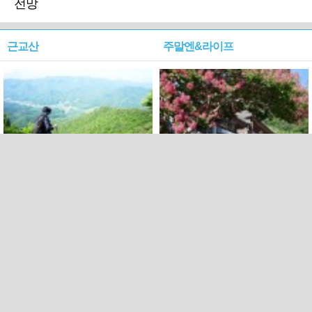
전망
근교산
주말엔&라이프
근교산&그너머…상주·문경
폭염보다 더 뜨거워라…100
청화산~시루봉
일을 붉게 불태울 ‘선비정신’
피었네
PC버전
엑스
페이스북
Copyright ⓒ 2015 All rights reserved by 국제신문