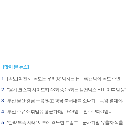
[많이 본 뉴스]
1
[속보] 여전히 ‘독도는 우리땅’ 외치는 日…韓선박이 독도 주변 해양조사 활동하자 반발
2
"올해 코스피 사이드카 43회 중 25회는 삼전닉스 ETF 이후 발생"
3
부산 울산 경남 구름 많고 경남 북서내륙 소나기…폭염·열대야 계속
4
부산 주유소 휘발유 평균가 ℓ당 1849원… 전주보다 3원 ↓
5
‘탄약 부족 사태’ 보도에 격노한 트럼프…군사기밀 유출자 색출 지시